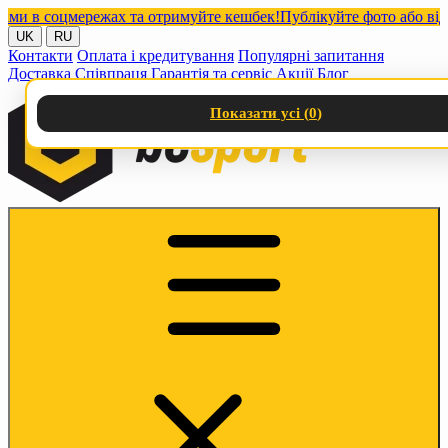
в соцмережах та отримуйте кешбек!
Публікуйте фото або відео з
UK
RU
Контакти
Оплата і кредитування
Популярні запитання
Доставка
Співпраця
Гарантія та сервіс
Акції
Блог
Показати усі (
0
)