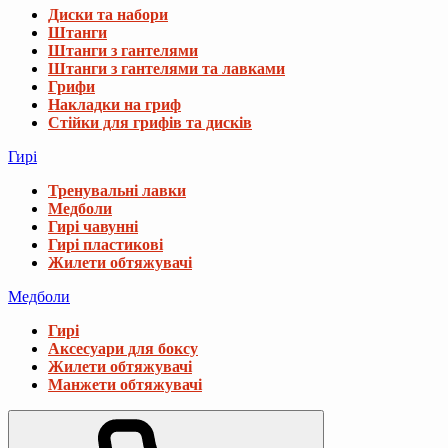
Диски та набори
Штанги
Штанги з гантелями
Штанги з гантелями та лавками
Грифи
Накладки на гриф
Стійки для грифів та дисків
Гирі
Тренувальні лавки
Медболи
Гирі чавунні
Гирі пластикові
Жилети обтяжувачі
Медболи
Гирі
Аксесуари для боксу
Жилети обтяжувачі
Манжети обтяжувачі