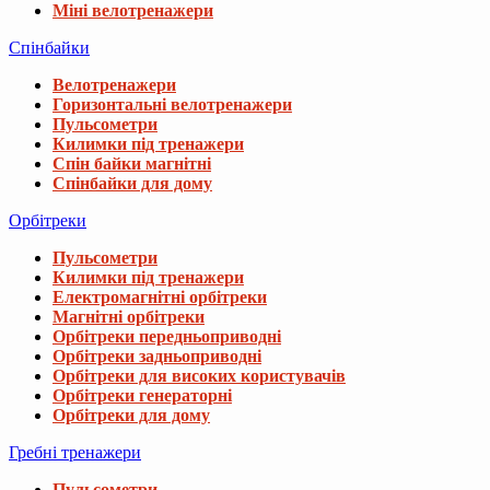
Міні велотренажери
Спінбайки
Велотренажери
Горизонтальні велотренажери
Пульсометри
Килимки під тренажери
Спін байки магнітні
Спінбайки для дому
Орбітреки
Пульсометри
Килимки під тренажери
Електромагнітні орбітреки
Магнітні орбітреки
Орбітреки передньоприводні
Орбітреки задньоприводні
Орбітреки для високих користувачів
Орбітреки генераторні
Орбітреки для дому
Гребні тренажери
Пульсометри