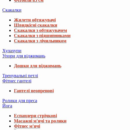
Фітболи 85 см
Скакалки
Жилети обтяжувачі
Швидкісні скакалки
Скакалки з обтяжувачем
Скакалки з підшипниками
Скакалки з лічильником
Хулахупи
Упори для віджимань
Дошки для віджимань
Тренувальні петлі
Фітнес гантелі
Гантелі неопренові
Ролики для преса
Йога
Еспандери стрічкові
Масажні м'ячі та ролики
Фітнес м'ячі