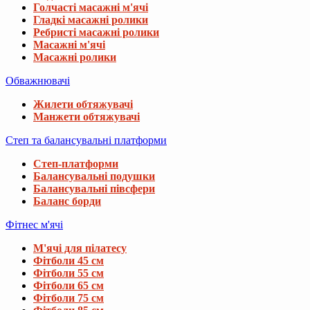
Голчасті масажні м'ячі
Гладкі масажні ролики
Ребристі масажні ролики
Масажні м'ячі
Масажні ролики
Обважнювачі
Жилети обтяжувачі
Манжети обтяжувачі
Степ та балансувальні платформи
Степ-платформи
Балансувальні подушки
Балансувальні півсфери
Баланс борди
Фітнес м'ячі
М'ячі для пілатесу
Фітболи 45 см
Фітболи 55 см
Фітболи 65 см
Фітболи 75 см