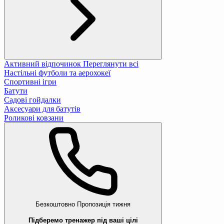
Активний відпочинок
Переглянути всі
Настільні футболи та аерохокеї
Спортивні ігри
Батути
Садові гойдалки
Аксесуари для батутів
Роликові ковзани
Безкоштовно
Пропозиція тижня
Підберемо тренажер під ваші цілі