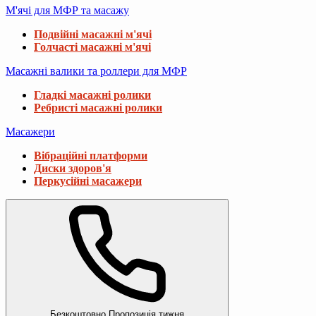
М'ячі для МФР та масажу
Подвійні масажні м'ячі
Голчасті масажні м'ячі
Масажні валики та роллери для МФР
Гладкі масажні ролики
Ребристі масажні ролики
Масажери
Вібраційні платформи
Диски здоров'я
Перкусійні масажери
Безкоштовно
Пропозиція тижня