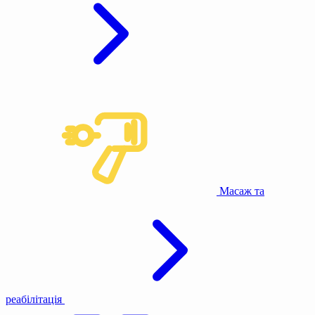
Масаж та
реабілітація