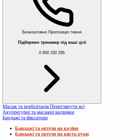
Безкоштовно
Пропозиція тижня
Підберемо тренажер під ваші цілі
0 800 330 295
Масаж та реабілітація
Переглянути всі
Акупресурні та масажні килимки
Бандажі та фіксатори
Бандажі та ортези на коліно
Бандажі та ортези на кисть руки