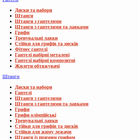
Диски та набори
Штанги
Штанги з гантелями
Штанги з гантелями та лавками
Грифи
Тренувальні лавки
Стійки для грифів та дисків
Фітнес гантелі
Гантелі набірні металеві
Гантелі набірні композитні
Жилети обтяжувачі
Штанги
Диски та набори
Гантелі
Штанги з гантелями
Штанги з гантелями та лавками
Грифи
Грифи олімпійські
Тренувальні лавки
Стійки для грифів та дисків
Стійки для жиму лежачи
Штанги із прямим грифом