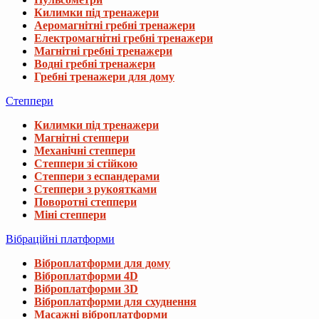
Килимки під тренажери
Аеромагнітні гребні тренажери
Електромагнітні гребні тренажери
Магнітні гребні тренажери
Водні гребні тренажери
Гребні тренажери для дому
Степпери
Килимки під тренажери
Магнітні степпери
Механічні степпери
Степпери зі стійкою
Степпери з еспандерами
Степпери з рукоятками
Поворотні степпери
Міні степпери
Вібраційні платформи
Віброплатформи для дому
Віброплатформи 4D
Віброплатформи 3D
Віброплатформи для схуднення
Масажні віброплатформи