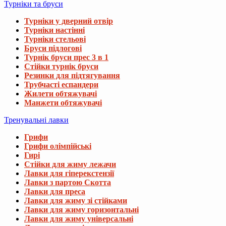
Турніки та бруси
Турніки у дверний отвір
Турніки настінні
Турніки стельові
Бруси підлогові
Турнік бруси прес 3 в 1
Стійки турнік бруси
Резинки для підтягування
Трубчасті еспандери
Жилети обтяжувачі
Манжети обтяжувачі
Тренувальні лавки
Грифи
Грифи олімпійські
Гирі
Стійки для жиму лежачи
Лавки для гіперекстензії
Лавки з партою Скотта
Лавки для преса
Лавки для жиму зі стійками
Лавки для жиму горизонтальні
Лавки для жиму універсальні