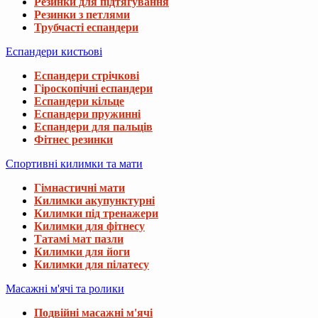
Резинки для підтягування
Резинки з петлями
Трубчасті еспандери
Еспандери кистьові
Еспандери стрічкові
Гіроскопічні еспандери
Еспандери кільце
Еспандери пружинні
Еспандери для пальців
Фітнес резинки
Спортивні килимки та мати
Гімнастичні мати
Килимки акупунктурні
Килимки під тренажери
Килимки для фітнесу
Татамі мат пазли
Килимки для йоги
Килимки для пілатесу
Масажні м'ячі та ролики
Подвійні масажні м'ячі