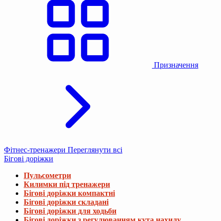
Призначення
Фітнес-тренажери
Переглянути всі
Бігові доріжки
Пульсометри
Килимки під тренажери
Бігові доріжки компактні
Бігові доріжки складані
Бігові доріжки для ходьби
Бігові доріжки з регулюванням кута нахилу