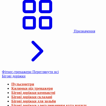
Призначення
Фітнес-тренажери
Переглянути всі
Бігові доріжки
Пульсометри
Килимки під тренажери
Бігові доріжки компактні
Бігові доріжки складані
Бігові доріжки для ходьби
Бігові доріжки з регулюванням кута нахилу