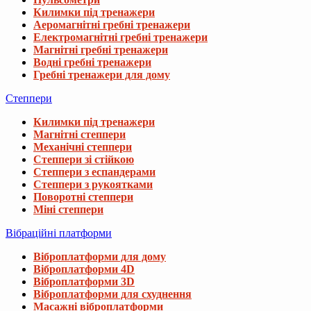
Килимки під тренажери
Аеромагнітні гребні тренажери
Електромагнітні гребні тренажери
Магнітні гребні тренажери
Водні гребні тренажери
Гребні тренажери для дому
Степпери
Килимки під тренажери
Магнітні степпери
Механічні степпери
Степпери зі стійкою
Степпери з еспандерами
Степпери з рукоятками
Поворотні степпери
Міні степпери
Вібраційні платформи
Віброплатформи для дому
Віброплатформи 4D
Віброплатформи 3D
Віброплатформи для схуднення
Масажні віброплатформи