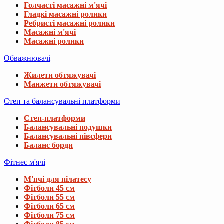
Голчасті масажні м'ячі
Гладкі масажні ролики
Ребристі масажні ролики
Масажні м'ячі
Масажні ролики
Обважнювачі
Жилети обтяжувачі
Манжети обтяжувачі
Степ та балансувальні платформи
Степ-платформи
Балансувальні подушки
Балансувальні півсфери
Баланс борди
Фітнес м'ячі
М'ячі для пілатесу
Фітболи 45 см
Фітболи 55 см
Фітболи 65 см
Фітболи 75 см