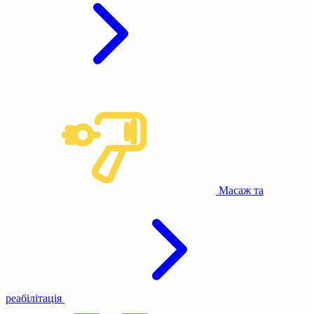
Масаж та
реабілітація