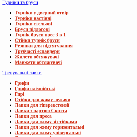
Турніки та бруси
Турніки у дверний отвір
Турніки настінні
Турніки стельові
Бруси підлогові
Турнік бруси прес 3 в 1
Стійки турнік бруси
Резинки для підтягування
Трубчасті еспандери
Жилети обтяжувачі
Манжети обтяжувачі
Тренувальні лавки
Грифи
Грифи олімпійські
Гирі
Стійки для жиму лежачи
Лавки для гіперекстензії
Лавки з партою Скотта
Лавки для преса
Лавки для жиму зі стійками
Лавки для жиму горизонтальні
Лавки для жиму універсальні