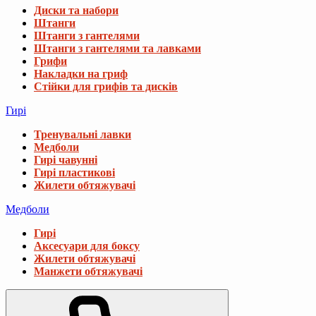
Диски та набори
Штанги
Штанги з гантелями
Штанги з гантелями та лавками
Грифи
Накладки на гриф
Стійки для грифів та дисків
Гирі
Тренувальні лавки
Медболи
Гирі чавунні
Гирі пластикові
Жилети обтяжувачі
Медболи
Гирі
Аксесуари для боксу
Жилети обтяжувачі
Манжети обтяжувачі