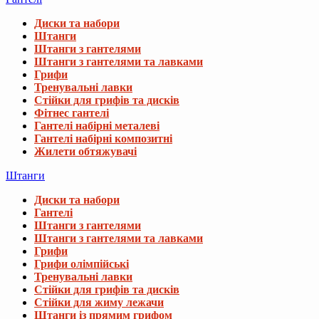
Диски та набори
Штанги
Штанги з гантелями
Штанги з гантелями та лавками
Грифи
Тренувальні лавки
Стійки для грифів та дисків
Фітнес гантелі
Гантелі набірні металеві
Гантелі набірні композитні
Жилети обтяжувачі
Штанги
Диски та набори
Гантелі
Штанги з гантелями
Штанги з гантелями та лавками
Грифи
Грифи олімпійські
Тренувальні лавки
Стійки для грифів та дисків
Стійки для жиму лежачи
Штанги із прямим грифом