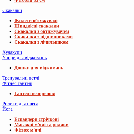
Фітболи 85 см
Скакалки
Жилети обтяжувачі
Швидкісні скакалки
Скакалки з обтяжувачем
Скакалки з підшипниками
Скакалки з лічильником
Хулахупи
Упори для віджимань
Дошки для віджимань
Тренувальні петлі
Фітнес гантелі
Гантелі неопренові
Ролики для преса
Йога
Еспандери стрічкові
Масажні м'ячі та ролики
Фітнес м'ячі