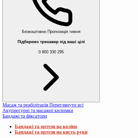
Безкоштовно
Пропозиція тижня
Підберемо тренажер під ваші цілі
0 800 330 295
Масаж та реабілітація
Переглянути всі
Акупресурні та масажні килимки
Бандажі та фіксатори
Бандажі та ортези на коліно
Бандажі та ортези на кисть руки