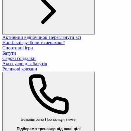
Активний відпочинок
Переглянути всі
Настільні футболи та аерохокеї
Спортивні ігри
Батути
Садові гойдалки
Аксесуари для батутів
Роликові ковзани
Безкоштовно
Пропозиція тижня
Підберемо тренажер під ваші цілі