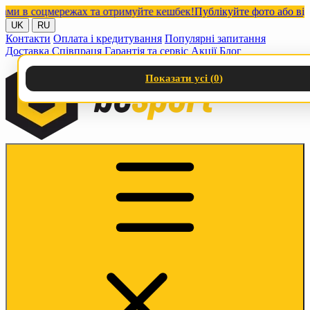
в соцмережах та отримуйте кешбек!
Публікуйте фото або відео з
UK
RU
Контакти
Оплата і кредитування
Популярні запитання
Доставка
Співпраця
Гарантія та сервіс
Акції
Блог
Показати усі (
0
)