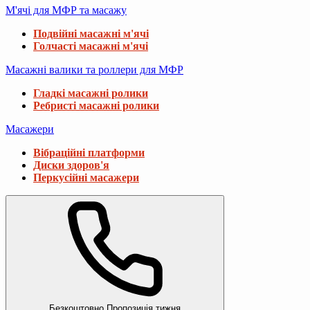
М'ячі для МФР та масажу
Подвійні масажні м'ячі
Голчасті масажні м'ячі
Масажні валики та роллери для МФР
Гладкі масажні ролики
Ребристі масажні ролики
Масажери
Вібраційні платформи
Диски здоров'я
Перкусійні масажери
Безкоштовно
Пропозиція тижня