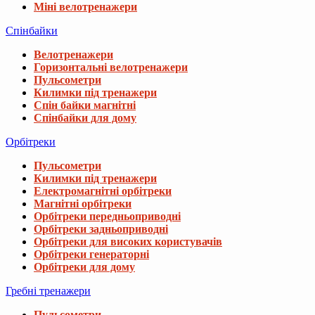
Міні велотренажери
Спінбайки
Велотренажери
Горизонтальні велотренажери
Пульсометри
Килимки під тренажери
Спін байки магнітні
Спінбайки для дому
Орбітреки
Пульсометри
Килимки під тренажери
Електромагнітні орбітреки
Магнітні орбітреки
Орбітреки передньоприводні
Орбітреки задньоприводні
Орбітреки для високих користувачів
Орбітреки генераторні
Орбітреки для дому
Гребні тренажери
Пульсометри