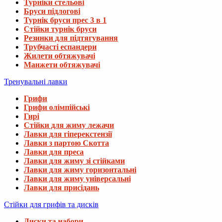
Турніки стельові
Бруси підлогові
Турнік бруси прес 3 в 1
Стійки турнік бруси
Резинки для підтягування
Трубчасті еспандери
Жилети обтяжувачі
Манжети обтяжувачі
Тренувальні лавки
Грифи
Грифи олімпійські
Гирі
Стійки для жиму лежачи
Лавки для гіперекстензії
Лавки з партою Скотта
Лавки для преса
Лавки для жиму зі стійками
Лавки для жиму горизонтальні
Лавки для жиму універсальні
Лавки для присідань
Стійки для грифів та дисків
Диски та набори