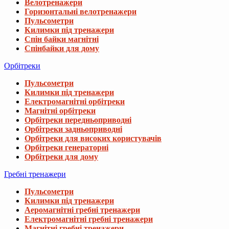
Велотренажери
Горизонтальні велотренажери
Пульсометри
Килимки під тренажери
Спін байки магнітні
Спінбайки для дому
Орбітреки
Пульсометри
Килимки під тренажери
Електромагнітні орбітреки
Магнітні орбітреки
Орбітреки передньоприводні
Орбітреки задньоприводні
Орбітреки для високих користувачів
Орбітреки генераторні
Орбітреки для дому
Вибачте, даний товар відсутній 
Гребні тренажери
Пульсометри
Ми підібрали для вас схожі товари
Килимки під тренажери
Аеромагнітні гребні тренажери
Електромагнітні гребні тренажери
Набір Besport PowerPro гантелі 2х31кг з 
Магнітні гребні тренажери