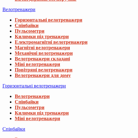
Велотренажери
Горизонтальні велотренажери
Спінбайки
Пульсометри
Килимки під тренажери
Електромагнітні велотренажери
Магнітні велотренажери
Механічні велотренажери
Велотренажери складані
Міні велотренажери
Повітряні велотренажери
Велотренажери для дому
Горизонтальні велотренажери
Велотренажери
Спінбайки
Пульсометри
Килимки під тренажери
Міні велотренажери
Спінбайки