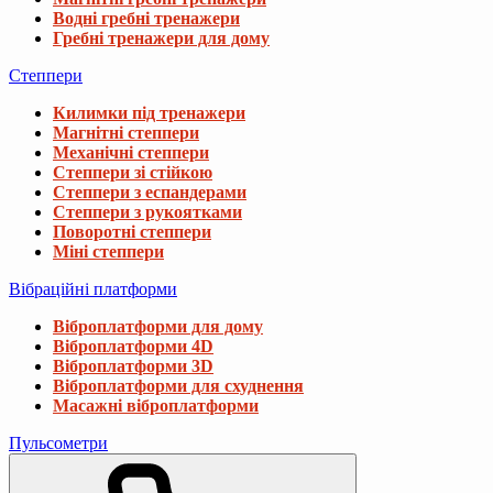
6 857 ₴
Водні гребні тренажери
Гребні тренажери для дому
Степпери
Набір Elitum Titan 68кг з лавою HS-1065H
Килимки під тренажери
13 477 ₴
Магнітні степпери
Механічні степпери
Степпери зі стійкою
Набір STRONG 179кг з лавкою HS-1075
Степпери з еспандерами
Степпери з рукоятками
41 998 ₴
Поворотні степпери
Міні степпери
Вібраційні платформи
Набір Elitum Titan гантелі 2х21кг з лавою
4 667 ₴
Віброплатформи для дому
Віброплатформи 4D
Віброплатформи 3D
Віброплатформи для схуднення
Масажні віброплатформи
Пульсометри