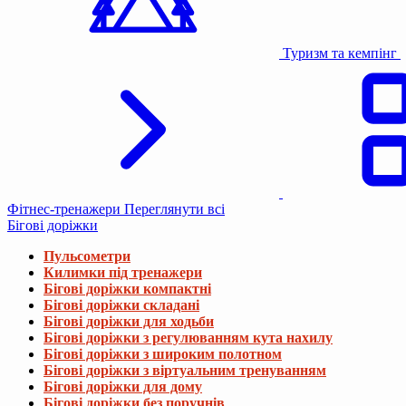
Туризм та кемпінг
Фітнес-тренажери
Переглянути всі
Бігові доріжки
Пульсометри
Килимки під тренажери
Бігові доріжки компактні
Бігові доріжки складані
Бігові доріжки для ходьби
Бігові доріжки з регулюванням кута нахилу
Бігові доріжки з широким полотном
Бігові доріжки з віртуальним тренуванням
Бігові доріжки для дому
Бігові доріжки без поручнів