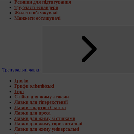
Резинки для підтягування
Трубчасті еспандери
Жилети обтяжувачі
Манжети обтяжувачі
Тренувальні лавки
Грифи
Грифи олімпійські
Гирі
Стійки для жиму лежачи
Лавки для гіперекстензії
Лавки з партою Скотта
Лавки для преса
Лавки для жиму зі стійками
Лавки для жиму горизонтальні
Лавки для жиму універсальні