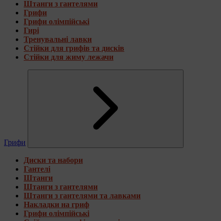
Штанги з гантелями
Грифи
Грифи олімпійські
Гирі
Тренувальні лавки
Стійки для грифів та дисків
Стійки для жиму лежачи
Грифи
Диски та набори
Гантелі
Штанги
Штанги з гантелями
Штанги з гантелями та лавками
Накладки на гриф
Грифи олімпійські