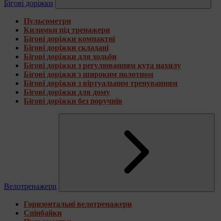
Бігові доріжки
Пульсометри
Килимки під тренажери
Бігові доріжки компактні
Бігові доріжки складані
Бігові доріжки для ходьби
Бігові доріжки з регулюванням кута нахилу
Бігові доріжки з широким полотном
Бігові доріжки з віртуальним тренуванням
Бігові доріжки для дому
Бігові доріжки без поручнів
Велотренажери
Горизонтальні велотренажери
Спінбайки