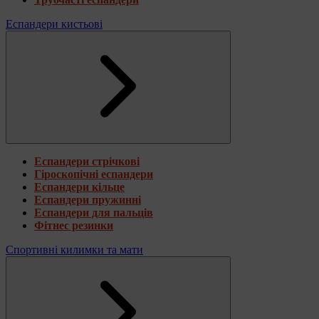
Еспандери кистьові
Еспандери стрічкові
Гіроскопічні еспандери
Еспандери кільце
Еспандери пружинні
Еспандери для пальців
Фітнес резинки
Спортивні килимки та мати