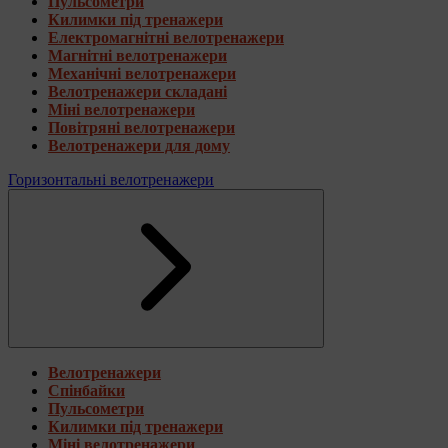
Пульсометри
Килимки під тренажери
Електромагнітні велотренажери
Магнітні велотренажери
Механічні велотренажери
Велотренажери складані
Міні велотренажери
Повітряні велотренажери
Велотренажери для дому
Горизонтальні велотренажери
Велотренажери
Спінбайки
Пульсометри
Килимки під тренажери
Міні велотренажери