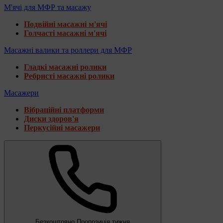
М'ячі для МФР та масажу
Подвійні масажні м'ячі
Голчасті масажні м'ячі
Масажні валики та роллери для МФР
Гладкі масажні ролики
Ребристі масажні ролики
Масажери
Вібраційні платформи
Диски здоров'я
Перкусійні масажери
Безкоштовно
Пропозиція тижня