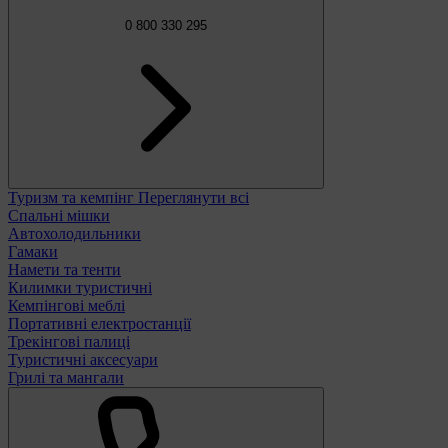
0 800 330 295
Туризм та кемпінг
Переглянути всі
Спальні мішки
Автохолодильники
Гамаки
Намети та тенти
Килимки туристичні
Кемпінгові меблі
Портативні електростанції
Трекінгові палиці
Туристичні аксесуари
Грилі та мангали