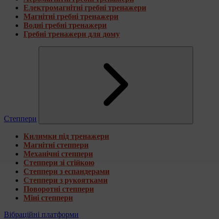
Електромагнітні гребні тренажери
Магнітні гребні тренажери
Водні гребні тренажери
Гребні тренажери для дому
Степпери
Килимки під тренажери
Магнітні степпери
Механічні степпери
Степпери зі стійкою
Степпери з еспандерами
Степпери з рукоятками
Поворотні степпери
Міні степпери
Вібраційні платформи