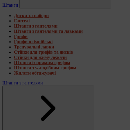
Штанги
Диски та набори
Гантелі
Штанги з гантелями
Штанги з гантелями та лавками
Грифи
Грифи олімпійські
Тренувальні лавки
Стійки для грифів та дисків
Стійки для жиму лежачи
Штанги із прямим грифом
Штанги з w-подібним грифом
Жилети обтяжувачі
Штанги з гантелями