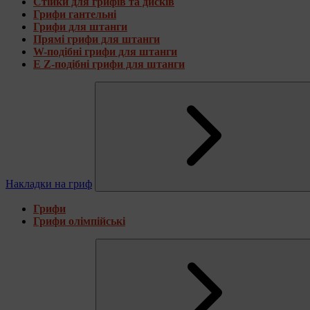
Стійки для грифів та дисків
Грифи гантельні
Грифи для штанги
Прямі грифи для штанги
W-подібні грифи для штанги
E Z-подібні грифи для штанги
Накладки на гриф
Грифи
Грифи олімпійські