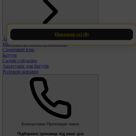
Показати усі (
0
)
Активний відпочинок
Переглянути всі
Настільні футболи та аерохокеї
Спортивні ігри
Батути
Садові гойдалки
Аксесуари для батутів
Роликові ковзани
Безкоштовно
Пропозиція тижня
Підберемо тренажер під ваші цілі