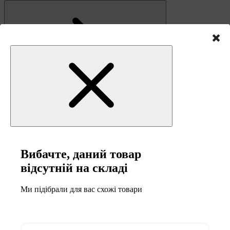
Віброплатформи для дому
Віброплатформи 4D
Віброплатформи 3D
Віброплатформи для схуднення
Масажні віброплатформи
Пульсометри
Вибачте, даний товар
відсутній на складі
Ми підібрали для вас схожі товари
Силові тренажери