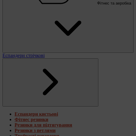
Фітнес та аеробіка
Еспандери стрічкові
Еспандери кистьові
Фітнес резинки
Резинки для підтягування
Резинки з петлями
Трубчасті еспандери