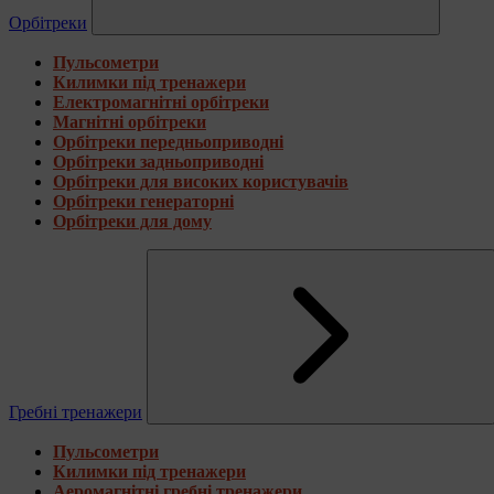
Орбітреки
Пульсометри
Килимки під тренажери
Електромагнітні орбітреки
Магнітні орбітреки
Орбітреки передньоприводні
Орбітреки задньоприводні
Орбітреки для високих користувачів
Орбітреки генераторні
Орбітреки для дому
Гребні тренажери
Пульсометри
Килимки під тренажери
Аеромагнітні гребні тренажери