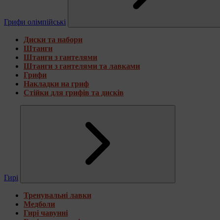
Грифи олімпійські
Диски та набори
Штанги
Штанги з гантелями
Штанги з гантелями та лавками
Грифи
Накладки на гриф
Стійки для грифів та дисків
Гирі
Тренувальні лавки
Медболи
Гирі чавунні