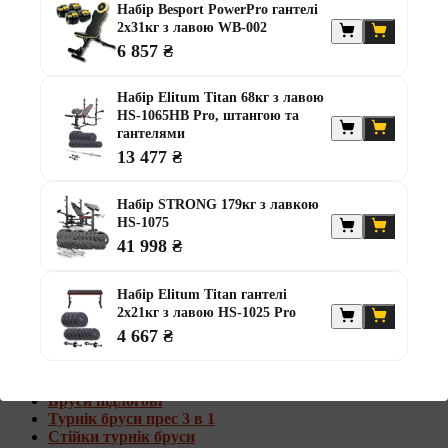
Набір Besport PowerPro гантелі
2х31кг з лавою WB-002
6 857 ₴
Набір Elitum Titan 68кг з лавою
HS-1065HB Pro, штангою та
гантелями
13 477 ₴
Набір STRONG 179кг з лавкою
HS-1075
41 998 ₴
Набір Elitum Titan гантелі
Турніки та бруси
2х21кг з лавою HS-1025 Pro
4 667 ₴
Турніки у дверний отвір
Турніки настінні
Турніки стельові
Бруси підлогові
Турнік бруси прес 3 в 1
Стійки турнік бруси