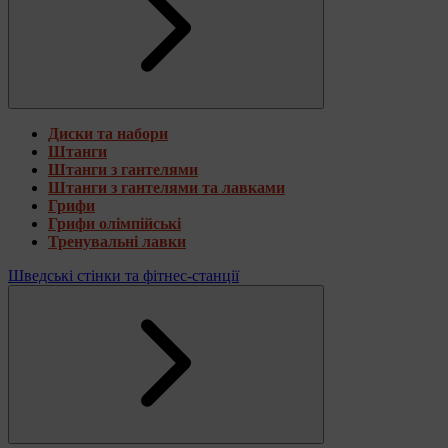
Диски та набори
Штанги
Штанги з гантелями
Штанги з гантелями та лавками
Грифи
Грифи олімпійські
Тренувальні лавки
Шведські стінки та фітнес-станції