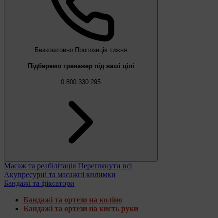
Безкоштовно
Пропозиція тижня
Підберемо тренажер під ваші цілі
0 800 330 295
Масаж та реабілітація
Переглянути всі
Акупресурні та масажні килимки
Бандажі та фіксатори
Бандажі та ортези на коліно
Бандажі та ортези на кисть руки