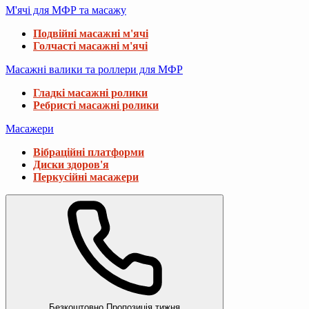
М'ячі для МФР та масажу
Подвійні масажні м'ячі
Голчасті масажні м'ячі
Масажні валики та роллери для МФР
Гладкі масажні ролики
Ребристі масажні ролики
Масажери
Вібраційні платформи
Диски здоров'я
Перкусійні масажери
Безкоштовно
Пропозиція тижня