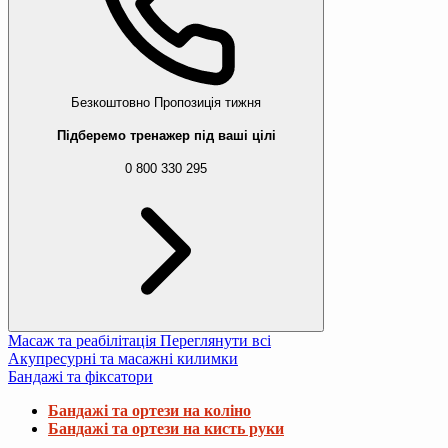
Безкоштовно
Пропозиція тижня
Підберемо тренажер під ваші цілі
0 800 330 295
Масаж та реабілітація
Переглянути всі
Акупресурні та масажні килимки
Бандажі та фіксатори
Бандажі та ортези на коліно
Бандажі та ортези на кисть руки