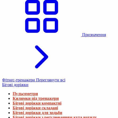
Призначення
Фітнес-тренажери
Переглянути всі
Бігові доріжки
Пульсометри
Килимки під тренажери
Бігові доріжки компактні
Бігові доріжки складані
Бігові доріжки для ходьби
Бігові доріжки з регулюванням кута нахилу