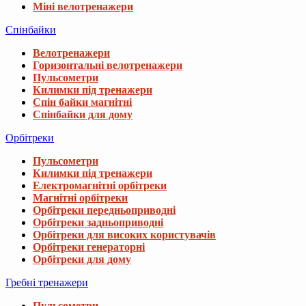
Міні велотренажери
Спінбайки
Велотренажери
Горизонтальні велотренажери
Пульсометри
Килимки під тренажери
Спін байки магнітні
Спінбайки для дому
Орбітреки
Пульсометри
Килимки під тренажери
Електромагнітні орбітреки
Магнітні орбітреки
Орбітреки передньоприводні
Орбітреки задньоприводні
Орбітреки для високих користувачів
Орбітреки генераторні
Орбітреки для дому
Гребні тренажери
Пульсометри