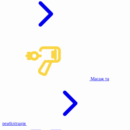
Масаж та
реабілітація