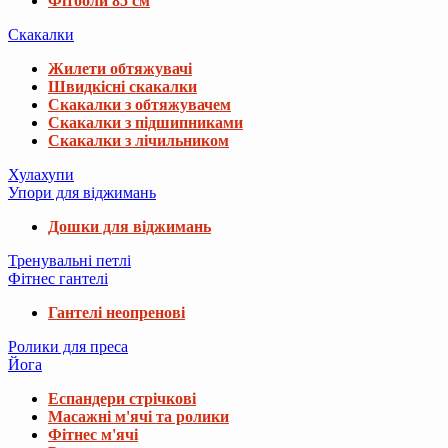
Фітболи 85 см
Скакалки
Жилети обтяжувачі
Швидкісні скакалки
Скакалки з обтяжувачем
Скакалки з підшипниками
Скакалки з лічильником
Хулахупи
Упори для віджимань
Дошки для віджимань
Тренувальні петлі
Фітнес гантелі
Гантелі неопренові
Ролики для преса
Йога
Еспандери стрічкові
Масажні м'ячі та ролики
Фітнес м'ячі