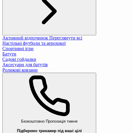
Активний відпочинок
Переглянути всі
Настільні футболи та аерохокеї
Спортивні ігри
Батути
Садові гойдалки
Аксесуари для батутів
Роликові ковзани
Безкоштовно
Пропозиція тижня
Підберемо тренажер під ваші цілі