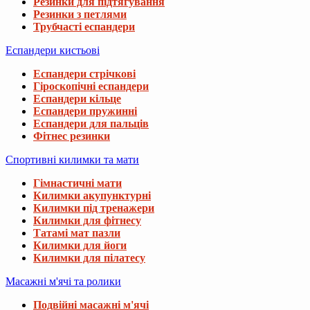
Резинки для підтягування
Резинки з петлями
Трубчасті еспандери
Еспандери кистьові
Еспандери стрічкові
Гіроскопічні еспандери
Еспандери кільце
Еспандери пружинні
Еспандери для пальців
Фітнес резинки
Спортивні килимки та мати
Гімнастичні мати
Килимки акупунктурні
Килимки під тренажери
Килимки для фітнесу
Татамі мат пазли
Килимки для йоги
Килимки для пілатесу
Масажні м'ячі та ролики
Подвійні масажні м'ячі