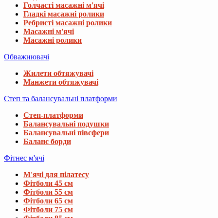
Голчасті масажні м'ячі
Гладкі масажні ролики
Ребристі масажні ролики
Масажні м'ячі
Масажні ролики
Обважнювачі
Жилети обтяжувачі
Манжети обтяжувачі
Степ та балансувальні платформи
Степ-платформи
Балансувальні подушки
Балансувальні півсфери
Баланс борди
Фітнес м'ячі
М'ячі для пілатесу
Фітболи 45 см
Фітболи 55 см
Фітболи 65 см
Фітболи 75 см