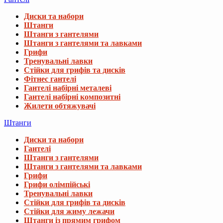
Диски та набори
Штанги
Штанги з гантелями
Штанги з гантелями та лавками
Грифи
Тренувальні лавки
Стійки для грифів та дисків
Фітнес гантелі
Гантелі набірні металеві
Гантелі набірні композитні
Жилети обтяжувачі
Штанги
Диски та набори
Гантелі
Штанги з гантелями
Штанги з гантелями та лавками
Грифи
Грифи олімпійські
Тренувальні лавки
Стійки для грифів та дисків
Стійки для жиму лежачи
Штанги із прямим грифом