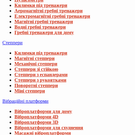
Килимки під тренажери
Аеромагнітні гребні тренажери
Електромагнітні гребні тренажери
Магнітні гребні тренажери
Водні гребні тренажери
Гребні тренажери для дому
Степпери
Килимки під тренажери
Магнітні степпери
Механічні степпери
Степпери зі стійкою
Степпери з еспандерами
Степпери з рукоятками
Поворотні степпери
Міні степпери
Вібраційні платформи
Віброплатформи для дому
Віброплатформи 4D
Віброплатформи 3D
Віброплатформи для схуднення
Масажні віброплатформи