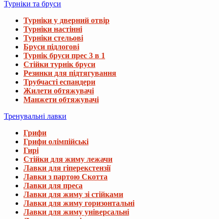
Турніки та бруси
Турніки у дверний отвір
Турніки настінні
Турніки стельові
Бруси підлогові
Турнік бруси прес 3 в 1
Стійки турнік бруси
Резинки для підтягування
Трубчасті еспандери
Жилети обтяжувачі
Манжети обтяжувачі
Тренувальні лавки
Грифи
Грифи олімпійські
Гирі
Стійки для жиму лежачи
Лавки для гіперекстензії
Лавки з партою Скотта
Лавки для преса
Лавки для жиму зі стійками
Лавки для жиму горизонтальні
Лавки для жиму універсальні