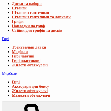
Диски та набори
Штанги
Штанги з гантелями
Штанги з гантелями та лавками
Грифи
Накладки на гриф
Стійки для грифів та дисків
Гирі
Тренувальні лавки
Медболи
Гирі чавунні
Гирі пластикові
Жилети обтяжувачі
Медболи
Гирі
Аксесуари для боксу
Жилети обтяжувачі
Манжети обтяжувачі