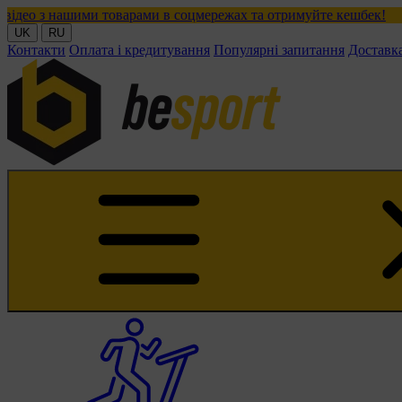
оварами в соцмережах та отримуйте кешбек!
UK
RU
Контакти
Оплата і кредитування
Популярні запитання
Доставк