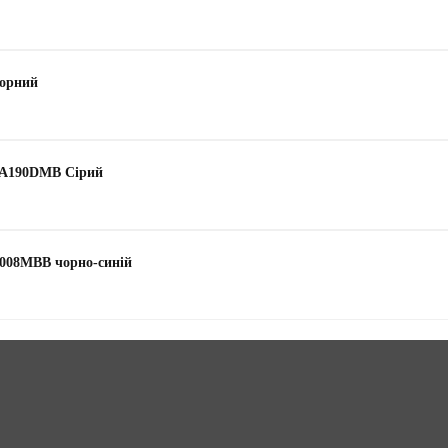
чорний
-A190DMB Сірий
008MBB чорно-синій