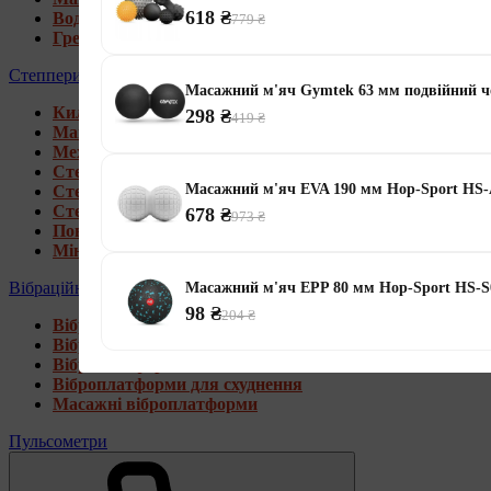
618 ₴
Водні гребні тренажери
779 ₴
Гребні тренажери для дому
Степпери
Масажний м'яч Gymtek 63 мм подвійний 
Килимки під тренажери
298 ₴
419 ₴
Магнітні степпери
Механічні степпери
Степпери зі стійкою
Масажний м'яч EVA 190 мм Hop-Sport HS
Степпери з еспандерами
Степпери з рукоятками
678 ₴
973 ₴
Поворотні степпери
Міні степпери
Вібраційні платформи
Масажний м'яч EPP 80 мм Hop-Sport HS-S
98 ₴
204 ₴
Віброплатформи для дому
Віброплатформи 4D
Віброплатформи 3D
Віброплатформи для схуднення
Масажні віброплатформи
Пульсометри