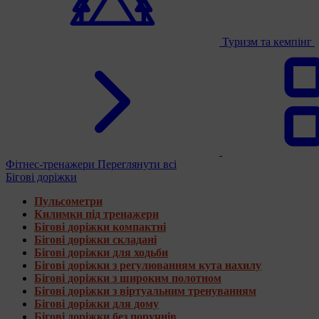
Туризм та кемпінг
Фітнес-тренажери
Переглянути всі
Бігові доріжки
Пульсометри
Килимки під тренажери
Бігові доріжки компактні
Бігові доріжки складані
Бігові доріжки для ходьби
Бігові доріжки з регулюванням кута нахилу
Бігові доріжки з широким полотном
Бігові доріжки з віртуальним тренуванням
Бігові доріжки для дому
Бігові доріжки без поручнів