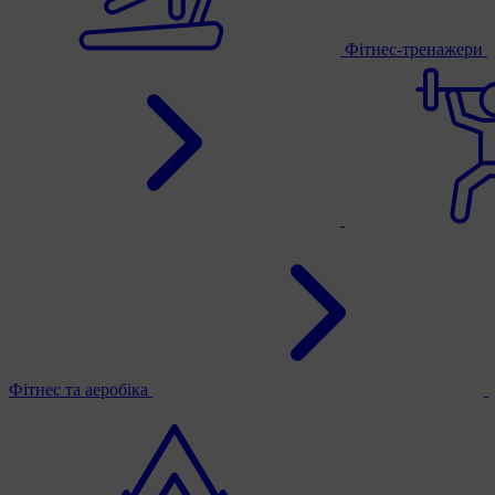
Фітнес-тренажери
Фітнес та аеробіка