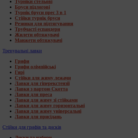
Турніки стельові
Бруси підлогові
Турнік бруси прес 3 в 1
Стійки турнік бруси
Резинки для підтягування
Трубчасті еспандери
Жилети обтяжувачі
Манжети обтяжувачі
Тренувальні лавки
Грифи
Грифи олімпійські
Гирі
Стійки для жиму лежачи
Лавки для гіперекстензії
Лавки з партою Скотта
Лавки для преса
Лавки для жиму зі стійками
Лавки для жиму горизонтальні
Лавки для жиму універсальні
Лавки для присідань
Стійки для грифів та дисків
Диски та набори