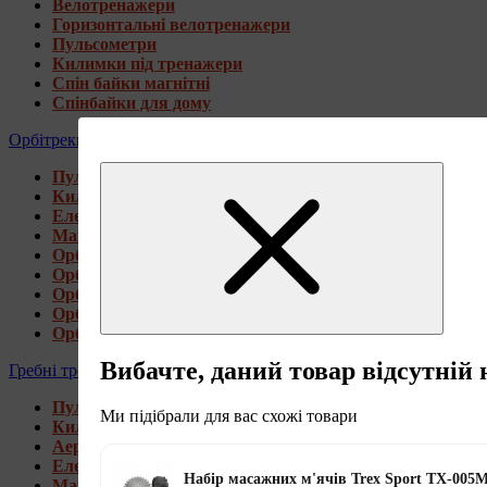
Велотренажери
Горизонтальні велотренажери
Пульсометри
Килимки під тренажери
Спін байки магнітні
Спінбайки для дому
Орбітреки
Пульсометри
Килимки під тренажери
Електромагнітні орбітреки
Магнітні орбітреки
Орбітреки передньоприводні
Орбітреки задньоприводні
Орбітреки для високих користувачів
Орбітреки генераторні
Орбітреки для дому
Вибачте, даний товар відсутній 
Гребні тренажери
Пульсометри
Ми підібрали для вас схожі товари
Килимки під тренажери
Аеромагнітні гребні тренажери
Електромагнітні гребні тренажери
Набір масажних м'ячів Trex Sport TX-005M
Магнітні гребні тренажери