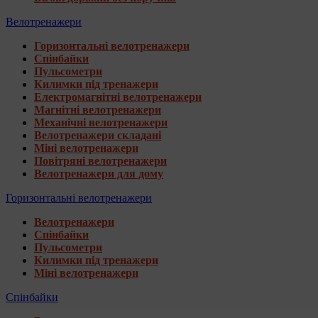
Велотренажери
Горизонтальні велотренажери
Спінбайки
Пульсометри
Килимки під тренажери
Електромагнітні велотренажери
Магнітні велотренажери
Механічні велотренажери
Велотренажери складані
Міні велотренажери
Повітряні велотренажери
Велотренажери для дому
Горизонтальні велотренажери
Велотренажери
Спінбайки
Пульсометри
Килимки під тренажери
Міні велотренажери
Спінбайки