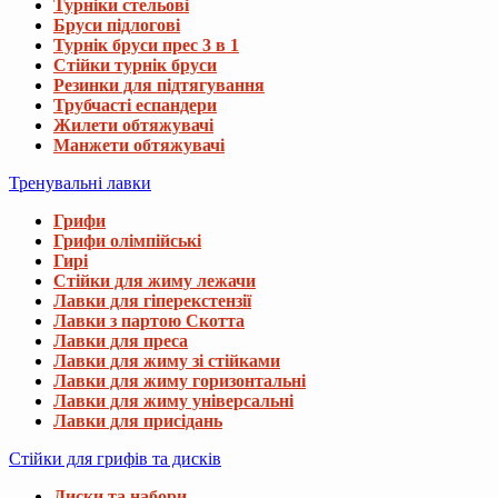
Турніки стельові
Бруси підлогові
Турнік бруси прес 3 в 1
Стійки турнік бруси
Резинки для підтягування
Трубчасті еспандери
Жилети обтяжувачі
Манжети обтяжувачі
Тренувальні лавки
Грифи
Грифи олімпійські
Гирі
Стійки для жиму лежачи
Лавки для гіперекстензії
Лавки з партою Скотта
Лавки для преса
Лавки для жиму зі стійками
Лавки для жиму горизонтальні
Лавки для жиму універсальні
Лавки для присідань
Стійки для грифів та дисків
Диски та набори