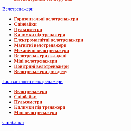
Велотренажери
Горизонтальні велотренажери
Спінбайки
Пульсометри
Килимки під тренажери
Електромагнітні велотренажери
Магнітні велотренажери
Механічні велотренажери
Велотренажери складані
Міні велотренажери
Повітряні велотренажери
Велотренажери для дому
Горизонтальні велотренажери
Велотренажери
Спінбайки
Пульсометри
Килимки під тренажери
Міні велотренажери
Спінбайки