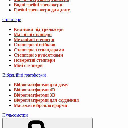
Водні гребні тренажери
Гребні тренажери для дому
Степпери
Килимки під тренажери
Магнітні степпери
Механічні степпери
Степпери зі стійкою
Степпери з еспандерами
Степпери з рукоятками
Поворотні степпери
Міні степпери
Вібраційні платформи
Віброплатформи для дому
Віброплатформи 4D
Віброплатформи 3D
Віброплатформи для схуднення
Масажні віброплатформи
Пульсометри