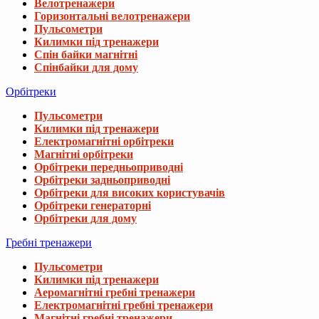
Велотренажери
Горизонтальні велотренажери
Пульсометри
Килимки під тренажери
Спін байки магнітні
Спінбайки для дому
Орбітреки
Пульсометри
Килимки під тренажери
Електромагнітні орбітреки
Магнітні орбітреки
Орбітреки передньоприводні
Орбітреки задньоприводні
Орбітреки для високих користувачів
Орбітреки генераторні
Орбітреки для дому
Гребні тренажери
Пульсометри
Килимки під тренажери
Аеромагнітні гребні тренажери
Електромагнітні гребні тренажери
Магнітні гребні тренажери