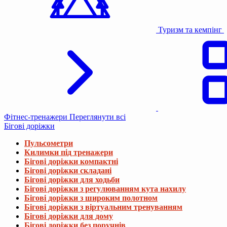
Туризм та кемпінг
Фітнес-тренажери
Переглянути всі
Бігові доріжки
Пульсометри
Килимки під тренажери
Бігові доріжки компактні
Бігові доріжки складані
Бігові доріжки для ходьби
Бігові доріжки з регулюванням кута нахилу
Бігові доріжки з широким полотном
Бігові доріжки з віртуальним тренуванням
Бігові доріжки для дому
Бігові доріжки без поручнів