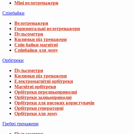
Міні велотренажери
Спінбайки
Велотренажери
Горизонтальні велотренажери
Пульсометри
Килимки під тренажери
Спін байки магнітні
Спінбайки для дому
Орбітреки
Пульсометри
Килимки під тренажери
Електромагнітні орбітреки
Магнітні орбітреки
Орбітреки передньоприводні
Орбітреки задньоприводні
Орбітреки для високих користувачів
Орбітреки генераторні
Орбітреки для дому
Гребні тренажери
Пульсометри