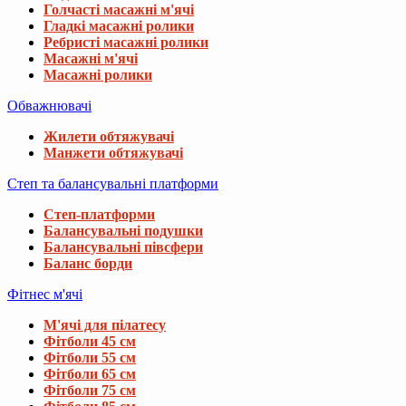
Голчасті масажні м'ячі
Гладкі масажні ролики
Ребристі масажні ролики
Масажні м'ячі
Масажні ролики
Обважнювачі
Жилети обтяжувачі
Манжети обтяжувачі
Степ та балансувальні платформи
Степ-платформи
Балансувальні подушки
Балансувальні півсфери
Баланс борди
Фітнес м'ячі
М'ячі для пілатесу
Фітболи 45 см
Фітболи 55 см
Фітболи 65 см
Фітболи 75 см