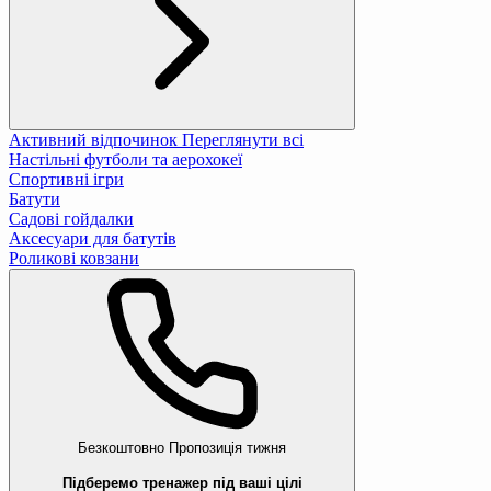
Активний відпочинок
Переглянути всі
Настільні футболи та аерохокеї
Спортивні ігри
Батути
Садові гойдалки
Аксесуари для батутів
Роликові ковзани
Безкоштовно
Пропозиція тижня
Підберемо тренажер під ваші цілі