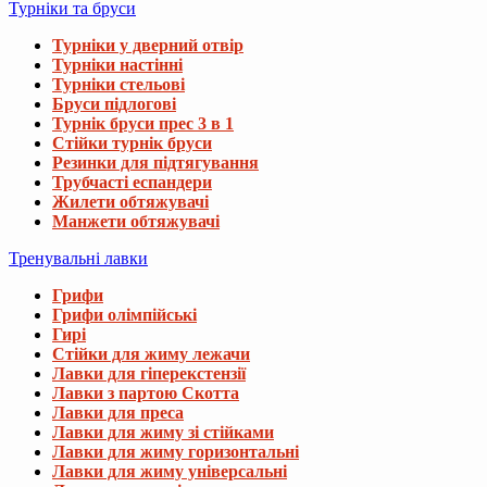
Турніки та бруси
Турніки у дверний отвір
Турніки настінні
Турніки стельові
Бруси підлогові
Турнік бруси прес 3 в 1
Стійки турнік бруси
Резинки для підтягування
Трубчасті еспандери
Жилети обтяжувачі
Манжети обтяжувачі
Тренувальні лавки
Грифи
Грифи олімпійські
Гирі
Стійки для жиму лежачи
Лавки для гіперекстензії
Лавки з партою Скотта
Лавки для преса
Лавки для жиму зі стійками
Лавки для жиму горизонтальні
Лавки для жиму універсальні