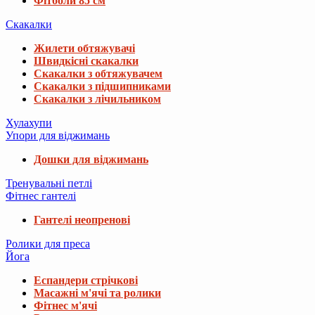
Фітболи 85 см
Скакалки
Жилети обтяжувачі
Швидкісні скакалки
Скакалки з обтяжувачем
Скакалки з підшипниками
Скакалки з лічильником
Хулахупи
Упори для віджимань
Дошки для віджимань
Тренувальні петлі
Фітнес гантелі
Гантелі неопренові
Ролики для преса
Йога
Еспандери стрічкові
Масажні м'ячі та ролики
Фітнес м'ячі