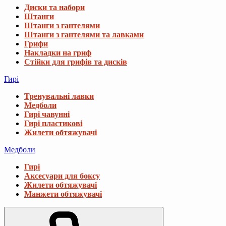
Диски та набори
Штанги
Штанги з гантелями
Штанги з гантелями та лавками
Грифи
Накладки на гриф
Стійки для грифів та дисків
Гирі
Тренувальні лавки
Медболи
Гирі чавунні
Гирі пластикові
Жилети обтяжувачі
Медболи
Гирі
Аксесуари для боксу
Жилети обтяжувачі
Манжети обтяжувачі