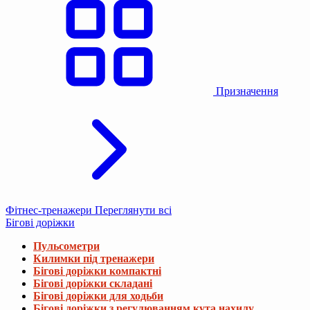
Призначення
Фітнес-тренажери
Переглянути всі
Бігові доріжки
Пульсометри
Килимки під тренажери
Бігові доріжки компактні
Бігові доріжки складані
Бігові доріжки для ходьби
Бігові доріжки з регулюванням кута нахилу