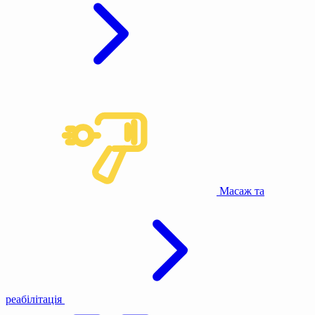
Масаж та
реабілітація