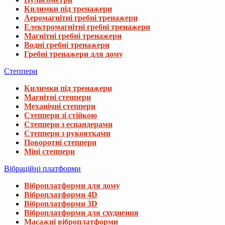
Килимки під тренажери
Аеромагнітні гребні тренажери
Електромагнітні гребні тренажери
Магнітні гребні тренажери
Водні гребні тренажери
Гребні тренажери для дому
Степпери
Килимки під тренажери
Магнітні степпери
Механічні степпери
Степпери зі стійкою
Степпери з еспандерами
Степпери з рукоятками
Поворотні степпери
Міні степпери
Вібраційні платформи
Віброплатформи для дому
Віброплатформи 4D
Віброплатформи 3D
Віброплатформи для схуднення
Масажні віброплатформи