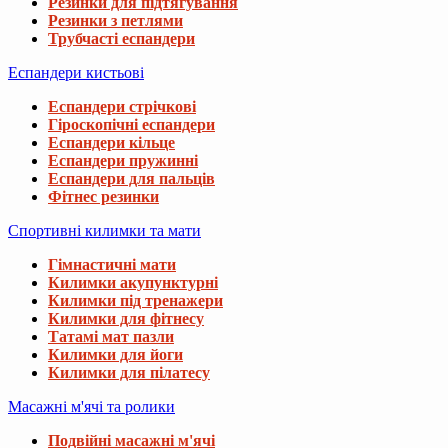
Резинки для підтягування
Резинки з петлями
Трубчасті еспандери
Еспандери кистьові
Еспандери стрічкові
Гіроскопічні еспандери
Еспандери кільце
Еспандери пружинні
Еспандери для пальців
Фітнес резинки
Спортивні килимки та мати
Гімнастичні мати
Килимки акупунктурні
Килимки під тренажери
Килимки для фітнесу
Татамі мат пазли
Килимки для йоги
Килимки для пілатесу
Масажні м'ячі та ролики
Подвійні масажні м'ячі