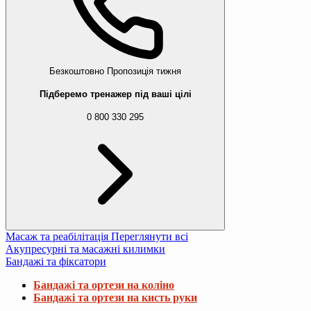
Безкоштовно
Пропозиція тижня
Підберемо тренажер під ваші цілі
0 800 330 295
Масаж та реабілітація
Переглянути всі
Акупресурні та масажні килимки
Бандажі та фіксатори
Бандажі та ортези на коліно
Бандажі та ортези на кисть руки