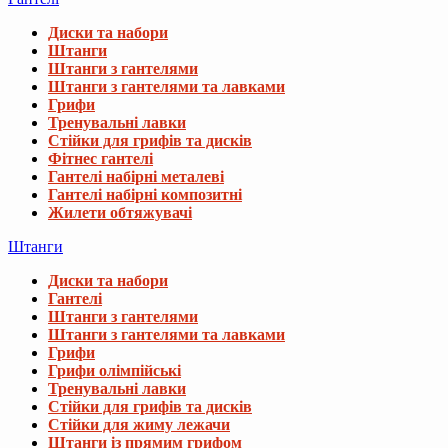
Диски та набори
Штанги
Штанги з гантелями
Штанги з гантелями та лавками
Грифи
Тренувальні лавки
Стійки для грифів та дисків
Фітнес гантелі
Гантелі набірні металеві
Гантелі набірні композитні
Жилети обтяжувачі
Штанги
Диски та набори
Гантелі
Штанги з гантелями
Штанги з гантелями та лавками
Грифи
Грифи олімпійські
Тренувальні лавки
Стійки для грифів та дисків
Стійки для жиму лежачи
Штанги із прямим грифом