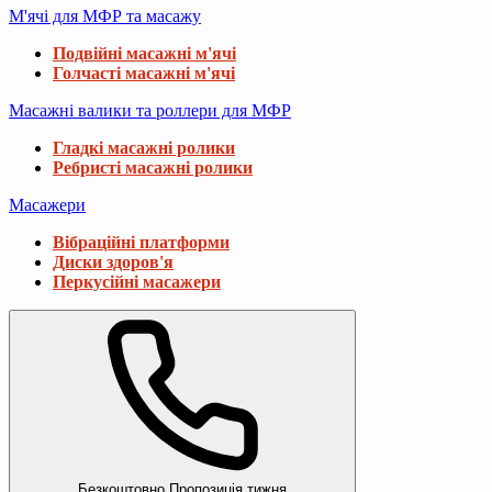
М'ячі для МФР та масажу
Подвійні масажні м'ячі
Голчасті масажні м'ячі
Масажні валики та роллери для МФР
Гладкі масажні ролики
Ребристі масажні ролики
Масажери
Вібраційні платформи
Диски здоров'я
Перкусійні масажери
Безкоштовно
Пропозиція тижня