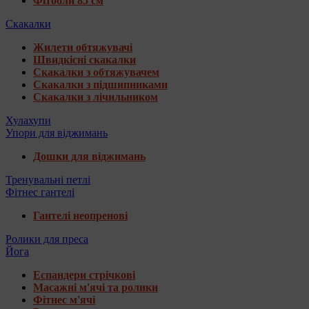
Фітболи 85 см
Скакалки
Жилети обтяжувачі
Швидкісні скакалки
Скакалки з обтяжувачем
Скакалки з підшипниками
Скакалки з лічильником
Хулахупи
Упори для віджимань
Дошки для віджимань
Тренувальні петлі
Фітнес гантелі
Гантелі неопренові
Ролики для преса
Йога
Еспандери стрічкові
Масажні м'ячі та ролики
Фітнес м'ячі