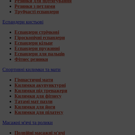
Резинки для підтягування
Резинки з петлями
Трубчасті еспандери
Еспандери кистьові
Еспандери стрічкові
Гіроскопічні еспандери
Еспандери кільце
Еспандери пружинні
Еспандери для пальців
Фітнес резинки
Спортивні килимки та мати
Гімнастичні мати
Килимки акупунктурні
Килимки під тренажери
Килимки для фітнесу
Татамі мат пазли
Килимки для йоги
Килимки для пілатесу
Масажні м'ячі та ролики
Подвійні масажні м'ячі