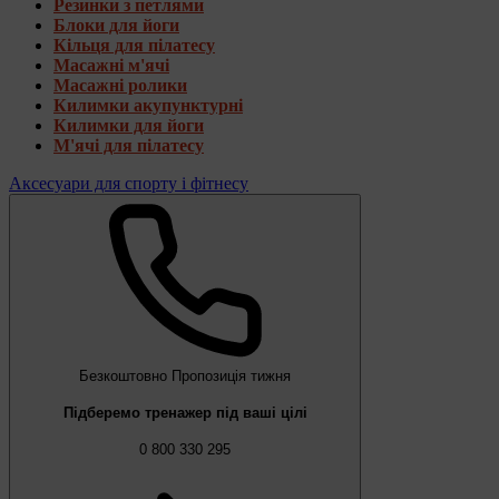
Резинки з петлями
Блоки для йоги
Кільця для пілатесу
Масажні м'ячі
Масажні ролики
Килимки акупунктурні
Килимки для йоги
М'ячі для пілатесу
Аксесуари для спорту і фітнесу
Безкоштовно
Пропозиція тижня
Підберемо тренажер під ваші цілі
0 800 330 295