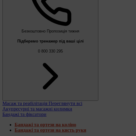
Безкоштовно
Пропозиція тижня
Підберемо тренажер під ваші цілі
0 800 330 295
Масаж та реабілітація
Переглянути всі
Акупресурні та масажні килимки
Бандажі та фіксатори
Бандажі та ортези на коліно
Бандажі та ортези на кисть руки