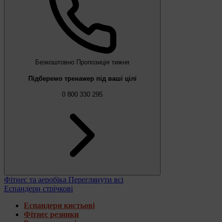
Безкоштовно
Пропозиція тижня
Підберемо тренажер під ваші цілі
0 800 330 295
Фітнес та аеробіка
Переглянути всі
Еспандери стрічкові
Еспандери кистьові
Фітнес резинки