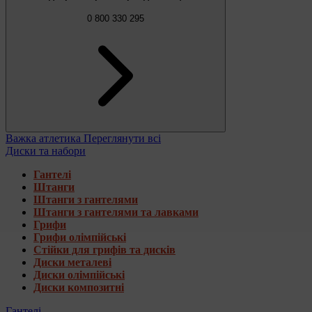
0 800 330 295
Важка атлетика
Переглянути всі
Диски та набори
Гантелі
Штанги
Штанги з гантелями
Штанги з гантелями та лавками
Грифи
Грифи олімпійські
Стійки для грифів та дисків
Диски металеві
Диски олімпійські
Диски композитні
Гантелі