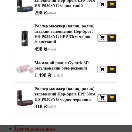
заповнений Hop-Sport EPP 30см
Штанги з w-подібним грифом
HS-P030SYG чорно-синій
Жилети обтяжувачі
298 ₴
506 ₴
Штанги з гантелями
Роллер масажер (валик, ролик)
Диски та набори
гладкий заповнений Hop-Sport
Гантелі
HS-P033SYG EPP 33см чорно-
Штанги
фіолетовий
Штанги з гантелями та лавками
498 ₴
714 ₴
Грифи
Грифи олімпійські
Тренувальні лавки
Масажний ролик Gymtek 3D
Стійки для грифів та дисків
регульований біло-рожевий
Стійки для жиму лежачи
1 498 ₴
1 846 ₴
Штанги з гантелями та лавками
Роллер масажер (валик, ролик)
Диски та набори
заповнений Hop-Sport EPP 30см
Гантелі
HS-P030SYG чорно-червоний
Штанги
318 ₴
Штанги з гантелями
506 ₴
Грифи
Грифи олімпійські
Гирі
Тренувальні лавки