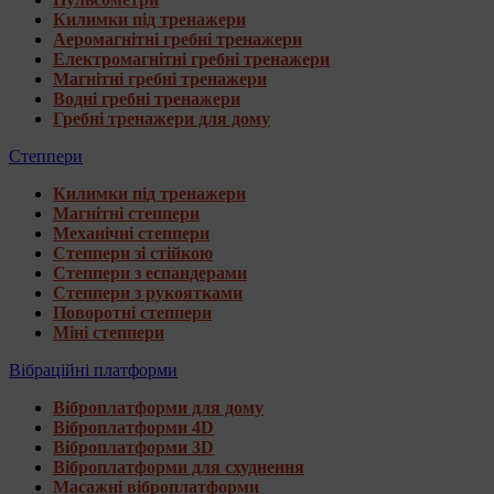
Килимки під тренажери
Аеромагнітні гребні тренажери
Електромагнітні гребні тренажери
Магнітні гребні тренажери
Водні гребні тренажери
Гребні тренажери для дому
Степпери
Килимки під тренажери
Магнітні степпери
Механічні степпери
Степпери зі стійкою
Степпери з еспандерами
Степпери з рукоятками
Поворотні степпери
Міні степпери
Вібраційні платформи
Віброплатформи для дому
Віброплатформи 4D
Віброплатформи 3D
Віброплатформи для схуднення
Масажні віброплатформи