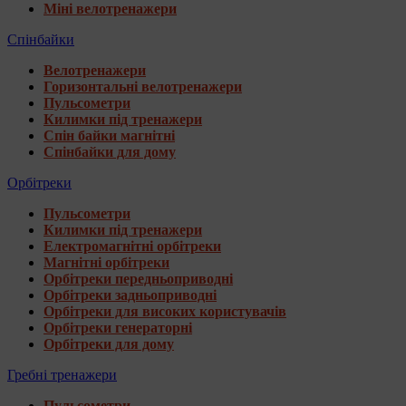
Міні велотренажери
Спінбайки
Велотренажери
Горизонтальні велотренажери
Пульсометри
Килимки під тренажери
Спін байки магнітні
Спінбайки для дому
Орбітреки
Пульсометри
Килимки під тренажери
Електромагнітні орбітреки
Магнітні орбітреки
Орбітреки передньоприводні
Орбітреки задньоприводні
Орбітреки для високих користувачів
Орбітреки генераторні
Орбітреки для дому
Гребні тренажери
Пульсометри