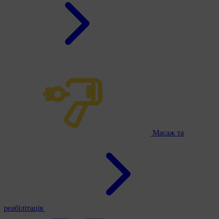
Масаж та
реабілітація