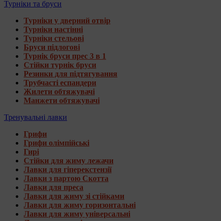
Турніки та бруси
Турніки у дверний отвір
Турніки настінні
Турніки стельові
Бруси підлогові
Турнік бруси прес 3 в 1
Стійки турнік бруси
Резинки для підтягування
Трубчасті еспандери
Жилети обтяжувачі
Манжети обтяжувачі
Тренувальні лавки
Грифи
Грифи олімпійські
Гирі
Стійки для жиму лежачи
Лавки для гіперекстензії
Лавки з партою Скотта
Лавки для преса
Лавки для жиму зі стійками
Лавки для жиму горизонтальні
Лавки для жиму універсальні