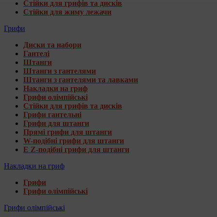
Стійки для грифів та дисків
Стійки для жиму лежачи
Грифи
Диски та набори
Гантелі
Штанги
Штанги з гантелями
Штанги з гантелями та лавками
Накладки на гриф
Грифи олімпійські
Стійки для грифів та дисків
Грифи гантельні
Грифи для штанги
Прямі грифи для штанги
W-подібні грифи для штанги
E Z-подібні грифи для штанги
Накладки на гриф
Грифи
Грифи олімпійські
Грифи олімпійські