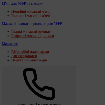
М'ячі для МФР та масажу
Подвійні масажні м'ячі
Голчасті масажні м'ячі
Масажні валики та роллери для МФР
Гладкі масажні ролики
Ребристі масажні ролики
Масажери
Вібраційні платформи
Диски здоров'я
Перкусійні масажери
Безкоштовно
Пропозиція тижня