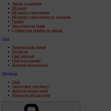
Диски та набори
Штанги
Штанги з гантелями
Штанги з гантелями та лавками
Грифи
Накладки на гриф
Стійки для грифів та дисків
Гирі
Тренувальні лавки
Медболи
Гирі чавунні
Гирі пластикові
Жилети обтяжувачі
Медболи
Гирі
Аксесуари для боксу
Жилети обтяжувачі
Манжети обтяжувачі