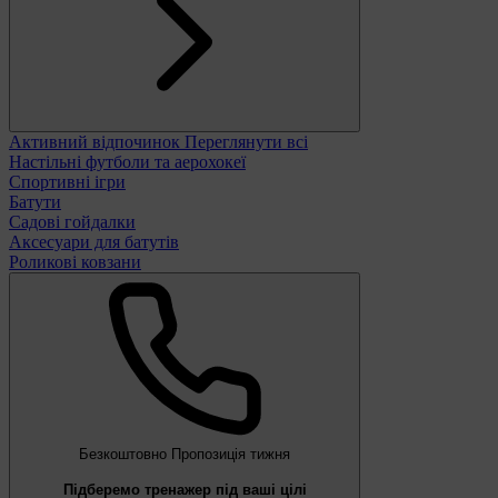
Активний відпочинок
Переглянути всі
Настільні футболи та аерохокеї
Спортивні ігри
Батути
Садові гойдалки
Аксесуари для батутів
Роликові ковзани
Безкоштовно
Пропозиція тижня
Підберемо тренажер під ваші цілі