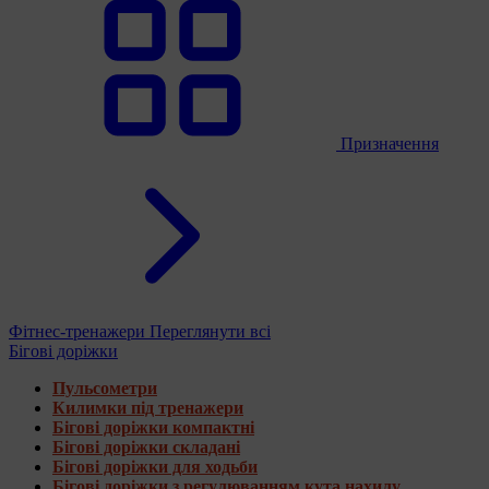
Призначення
Фітнес-тренажери
Переглянути всі
Бігові доріжки
Пульсометри
Килимки під тренажери
Бігові доріжки компактні
Бігові доріжки складані
Бігові доріжки для ходьби
Бігові доріжки з регулюванням кута нахилу