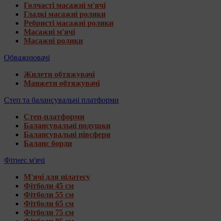
Голчасті масажні м'ячі
Гладкі масажні ролики
Ребристі масажні ролики
Масажні м'ячі
Масажні ролики
Обважнювачі
Жилети обтяжувачі
Манжети обтяжувачі
Степ та балансувальні платформи
Степ-платформи
Балансувальні подушки
Балансувальні півсфери
Баланс борди
Фітнес м'ячі
М'ячі для пілатесу
Фітболи 45 см
Фітболи 55 см
Фітболи 65 см
Фітболи 75 см