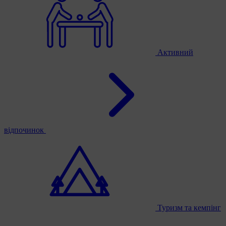
Активний
відпочинок
Туризм та кемпінг