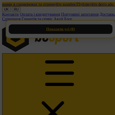
ми в соцмережах та отримуйте кешбек!
Публікуйте фото або віде
UK
RU
Контакти
Оплата і кредитування
Популярні запитання
Доставк
Співпраця
Гарантія та сервіс
Акції
Блог
Показати усі (
0
)