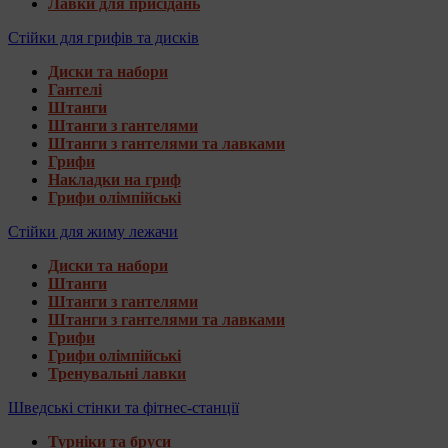
Лавки для присідань
Стійки для грифів та дисків
Диски та набори
Гантелі
Штанги
Штанги з гантелями
Штанги з гантелями та лавками
Грифи
Накладки на гриф
Грифи олімпійські
Стійки для жиму лежачи
Диски та набори
Штанги
Штанги з гантелями
Штанги з гантелями та лавками
Грифи
Грифи олімпійські
Тренувальні лавки
Шведські стінки та фітнес-станції
Турніки та бруси