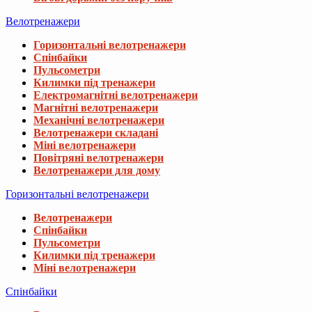
Велотренажери
Горизонтальні велотренажери
Спінбайки
Пульсометри
Килимки під тренажери
Електромагнітні велотренажери
Магнітні велотренажери
Механічні велотренажери
Велотренажери складані
Міні велотренажери
Повітряні велотренажери
Велотренажери для дому
Горизонтальні велотренажери
Велотренажери
Спінбайки
Пульсометри
Килимки під тренажери
Міні велотренажери
Спінбайки