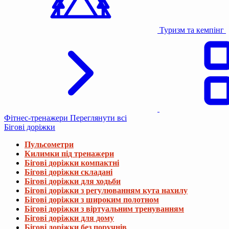
Туризм та кемпінг
Фітнес-тренажери
Переглянути всі
Бігові доріжки
Пульсометри
Килимки під тренажери
Бігові доріжки компактні
Бігові доріжки складані
Бігові доріжки для ходьби
Бігові доріжки з регулюванням кута нахилу
Бігові доріжки з широким полотном
Бігові доріжки з віртуальним тренуванням
Бігові доріжки для дому
Бігові доріжки без поручнів