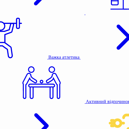
Важка атлетика
Активний відпочино