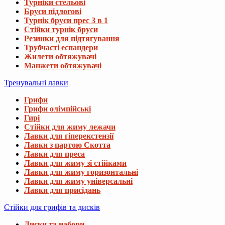
Турніки стельові
Бруси підлогові
Турнік бруси прес 3 в 1
Стійки турнік бруси
Резинки для підтягування
Трубчасті еспандери
Жилети обтяжувачі
Манжети обтяжувачі
Тренувальні лавки
Грифи
Грифи олімпійські
Гирі
Стійки для жиму лежачи
Лавки для гіперекстензії
Лавки з партою Скотта
Лавки для преса
Лавки для жиму зі стійками
Лавки для жиму горизонтальні
Лавки для жиму універсальні
Лавки для присідань
Стійки для грифів та дисків
Диски та набори