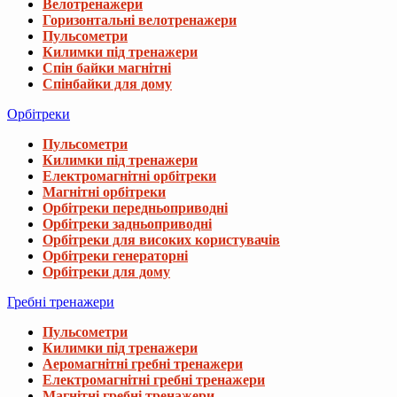
Велотренажери
Горизонтальні велотренажери
Пульсометри
Килимки під тренажери
Спін байки магнітні
Спінбайки для дому
Орбітреки
Пульсометри
Килимки під тренажери
Електромагнітні орбітреки
Магнітні орбітреки
Орбітреки передньоприводні
Орбітреки задньоприводні
Орбітреки для високих користувачів
Орбітреки генераторні
Орбітреки для дому
Гребні тренажери
Пульсометри
Килимки під тренажери
Аеромагнітні гребні тренажери
Електромагнітні гребні тренажери
Магнітні гребні тренажери