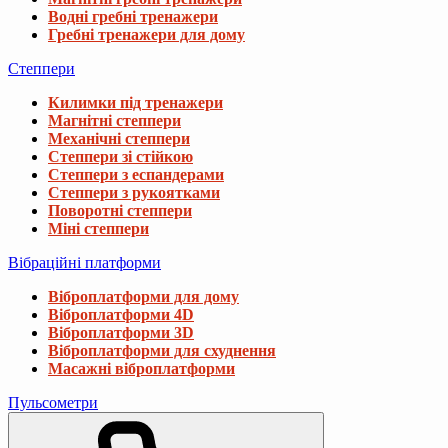
Водні гребні тренажери
Гребні тренажери для дому
Степпери
Килимки під тренажери
Магнітні степпери
Механічні степпери
Степпери зі стійкою
Степпери з еспандерами
Степпери з рукоятками
Поворотні степпери
Міні степпери
Вібраційні платформи
Віброплатформи для дому
Віброплатформи 4D
Віброплатформи 3D
Віброплатформи для схуднення
Масажні віброплатформи
Пульсометри