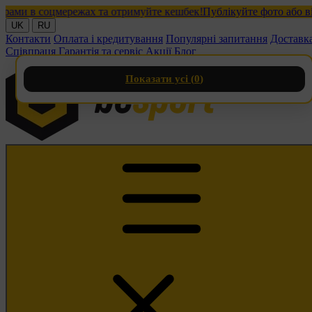
 в соцмережах та отримуйте кешбек!
Публікуйте фото або відео 
UK
RU
Контакти
Оплата і кредитування
Популярні запитання
Доставк
Співпраця
Гарантія та сервіс
Акції
Блог
Показати усі (
0
)