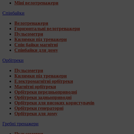
Міні велотренажери
Спінбайки
Велотренажери
Горизонтальні велотренажери
Пульсометри
Килимки під тренажери
Спін байки магнітні
Спінбайки для дому
Орбітреки
Пульсометри
Килимки під тренажери
Електромагнітні орбітреки
Магнітні орбітреки
Орбітреки передньоприводні
Орбітреки задньоприводні
Орбітреки для високих користувачів
Орбітреки генераторні
Орбітреки для дому
Гребні тренажери
Пульсометри