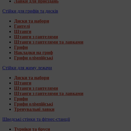
Лавки для присідань
Стійки для грифів та дисків
Диски та набори
Гантелі
Штанги
Штанги з гантелями
Штанги з гантелями та лавками
Грифи
Накладки на гриф
Грифи олімпійські
Стійки для жиму лежачи
Диски та набори
Штанги
Штанги з гантелями
Штанги з гантелями та лавками
Грифи
Грифи олімпійські
Тренувальні лавки
Шведські стінки та фітнес-станції
Турніки та бруси