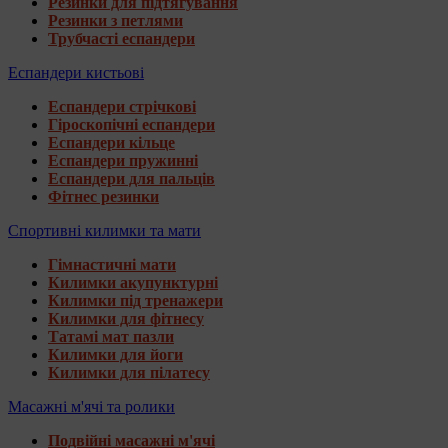
Резинки для підтягування
Резинки з петлями
Трубчасті еспандери
Еспандери кистьові
Еспандери стрічкові
Гіроскопічні еспандери
Еспандери кільце
Еспандери пружинні
Еспандери для пальців
Фітнес резинки
Спортивні килимки та мати
Гімнастичні мати
Килимки акупунктурні
Килимки під тренажери
Килимки для фітнесу
Татамі мат пазли
Килимки для йоги
Килимки для пілатесу
Масажні м'ячі та ролики
Подвійні масажні м'ячі