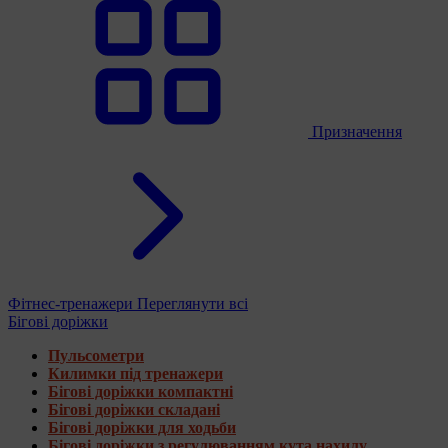
Призначення
Фітнес-тренажери
Переглянути всі
Бігові доріжки
Пульсометри
Килимки під тренажери
Бігові доріжки компактні
Бігові доріжки складані
Бігові доріжки для ходьби
Бігові доріжки з регулюванням кута нахилу