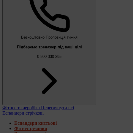
Безкоштовно
Пропозиція тижня
Підберемо тренажер під ваші цілі
0 800 330 295
Фітнес та аеробіка
Переглянути всі
Еспандери стрічкові
Еспандери кистьові
Фітнес резинки