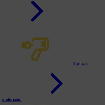
Масаж та
реабілітація