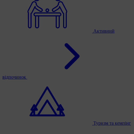
Активний
відпочинок
Туризм та кемпінг