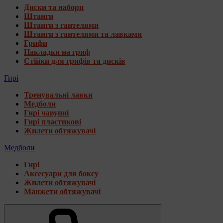
Диски та набори
Штанги
Штанги з гантелями
Штанги з гантелями та лавками
Грифи
Накладки на гриф
Стійки для грифів та дисків
Гирі
Тренувальні лавки
Медболи
Гирі чавунні
Гирі пластикові
Жилети обтяжувачі
Медболи
Гирі
Аксесуари для боксу
Жилети обтяжувачі
Манжети обтяжувачі