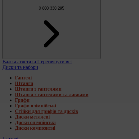
0 800 330 295
Важка атлетика
Переглянути всі
Диски та набори
Гантелі
Штанги
Штанги з гантелями
Штанги з гантелями та лавками
Грифи
Грифи олімпійські
Стійки для грифів та дисків
Диски металеві
Диски олімпійські
Диски композитні
Гантелі