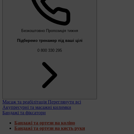
Безкоштовно
Пропозиція тижня
Підберемо тренажер під ваші цілі
0 800 330 295
Масаж та реабілітація
Переглянути всі
Акупресурні та масажні килимки
Бандажі та фіксатори
Бандажі та ортези на коліно
Бандажі та ортези на кисть руки