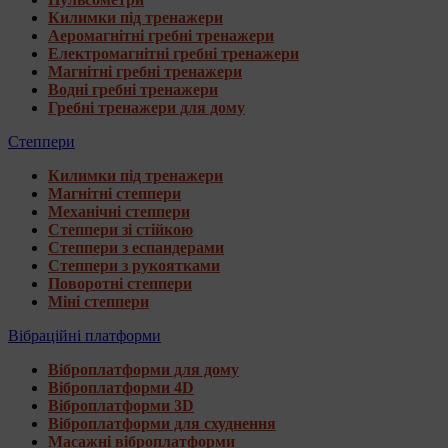
Килимки під тренажери
Аеромагнітні гребні тренажери
Електромагнітні гребні тренажери
Магнітні гребні тренажери
Водні гребні тренажери
Гребні тренажери для дому
Степпери
Килимки під тренажери
Магнітні степпери
Механічні степпери
Степпери зі стійкою
Степпери з еспандерами
Степпери з рукоятками
Поворотні степпери
Міні степпери
Вібраційні платформи
Віброплатформи для дому
Віброплатформи 4D
Віброплатформи 3D
Віброплатформи для схуднення
Масажні віброплатформи