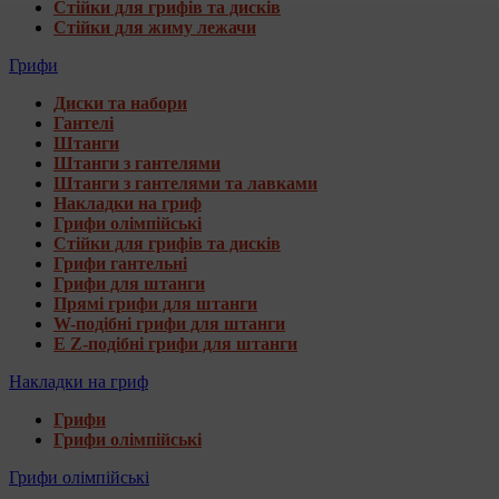
Стійки для грифів та дисків
Стійки для жиму лежачи
Грифи
Диски та набори
Гантелі
Штанги
Штанги з гантелями
Штанги з гантелями та лавками
Накладки на гриф
Грифи олімпійські
Стійки для грифів та дисків
Грифи гантельні
Грифи для штанги
Прямі грифи для штанги
W-подібні грифи для штанги
E Z-подібні грифи для штанги
Накладки на гриф
Грифи
Грифи олімпійські
Грифи олімпійські