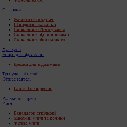
Фітболи 85 см
Скакалки
Жилети обтяжувачі
Швидкісні скакалки
Скакалки з обтяжувачем
Скакалки з підшипниками
Скакалки з лічильником
Хулахупи
Упори для віджимань
Дошки для віджимань
Тренувальні петлі
Фітнес гантелі
Гантелі неопренові
Ролики для преса
Йога
Еспандери стрічкові
Масажні м'ячі та ролики
Фітнес м'ячі