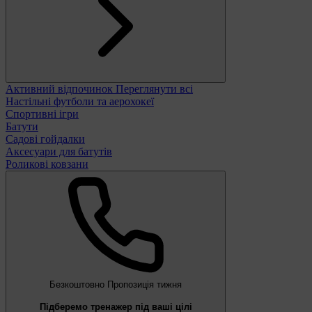
Активний відпочинок
Переглянути всі
Настільні футболи та аерохокеї
Спортивні ігри
Батути
Садові гойдалки
Аксесуари для батутів
Роликові ковзани
Безкоштовно
Пропозиція тижня
Підберемо тренажер під ваші цілі