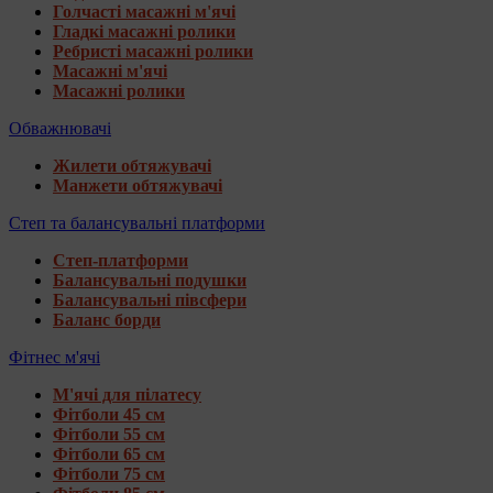
Голчасті масажні м'ячі
Гладкі масажні ролики
Ребристі масажні ролики
Масажні м'ячі
Масажні ролики
Обважнювачі
Жилети обтяжувачі
Манжети обтяжувачі
Степ та балансувальні платформи
Степ-платформи
Балансувальні подушки
Балансувальні півсфери
Баланс борди
Фітнес м'ячі
М'ячі для пілатесу
Фітболи 45 см
Фітболи 55 см
Фітболи 65 см
Фітболи 75 см