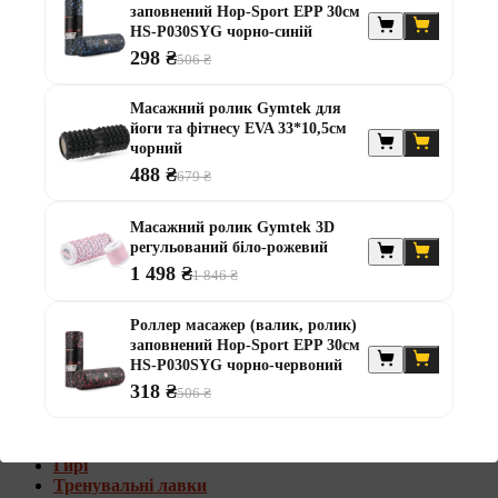
заповнений Hop-Sport EPP 30см
Штанги з w-подібним грифом
HS-P030SYG чорно-синій
Жилети обтяжувачі
298 ₴
506 ₴
Штанги з гантелями
Диски та набори
Масажний ролик Gymtek для
Гантелі
йоги та фітнесу EVA 33*10,5см
Штанги
чорний
Штанги з гантелями та лавками
488 ₴
679 ₴
Грифи
Грифи олімпійські
Масажний ролик Gymtek 3D
Тренувальні лавки
регульований біло-рожевий
Стійки для грифів та дисків
Стійки для жиму лежачи
1 498 ₴
1 846 ₴
Штанги з гантелями та лавками
Роллер масажер (валик, ролик)
Диски та набори
заповнений Hop-Sport EPP 30см
Гантелі
HS-P030SYG чорно-червоний
Штанги
318 ₴
506 ₴
Штанги з гантелями
Грифи
Грифи олімпійські
Гирі
Тренувальні лавки