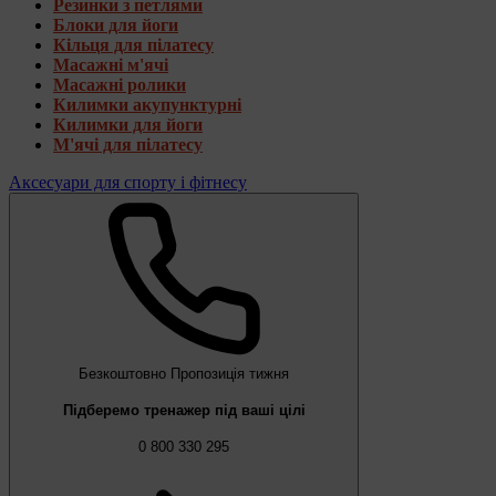
Резинки з петлями
Блоки для йоги
Кільця для пілатесу
Масажні м'ячі
Масажні ролики
Килимки акупунктурні
Килимки для йоги
М'ячі для пілатесу
Аксесуари для спорту і фітнесу
Безкоштовно
Пропозиція тижня
Підберемо тренажер під ваші цілі
0 800 330 295