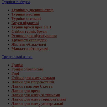
Турніки та бруси
Турніки у дверний отвір
Турніки настінні
Турніки стельові
Бруси підлогові
Турнік бруси прес 3 в 1
Стійки турнік бруси
Резинки для підтягування
Трубчасті еспандери
Жилети обтяжувачі
Манжети обтяжувачі
Тренувальні лавки
Грифи
Грифи олімпійські
Гирі
Стійки для жиму лежачи
Лавки для гіперекстензії
Лавки з партою Скотта
Лавки для преса
Лавки для жиму зі стійками
Лавки для жиму горизонтальні
Лавки для жиму універсальні