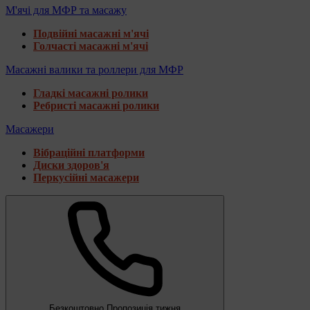
М'ячі для МФР та масажу
Подвійні масажні м'ячі
Голчасті масажні м'ячі
Масажні валики та роллери для МФР
Гладкі масажні ролики
Ребристі масажні ролики
Масажери
Вібраційні платформи
Диски здоров'я
Перкусійні масажери
Безкоштовно
Пропозиція тижня