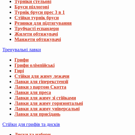
Турніки стельові
Бруси підлогові
Турнік бруси прес 3 в 1
Стійки турнік бруси
Резинки для підтягування
Трубчасті еспандери
Жилети обтяжувачі
Манжети обтяжувачі
Тренувальні лавки
Грифи
Грифи олімпійські
Гирі
Стійки для жиму лежачи
Лавки для гіперекстензії
Лавки з партою Скотта
Лавки для преса
Лавки для жиму зі стійками
Лавки для жиму горизонтальні
Лавки для жиму універсальні
Лавки для присідань
Стійки для грифів та дисків
Диски та набори