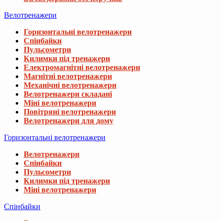
Велотренажери
Горизонтальні велотренажери
Спінбайки
Пульсометри
Килимки під тренажери
Електромагнітні велотренажери
Магнітні велотренажери
Механічні велотренажери
Велотренажери складані
Міні велотренажери
Повітряні велотренажери
Велотренажери для дому
Горизонтальні велотренажери
Велотренажери
Спінбайки
Пульсометри
Килимки під тренажери
Міні велотренажери
Спінбайки