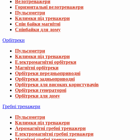
Велотренажери
Горизонтальні велотренажери
Пульсометри
Килимки під тренажери
Спін байки магнітні
Спінбайки для дому
Орбітреки
Пульсометри
Килимки під тренажери
Електромагнітні орбітреки
Магнітні орбітреки
Орбітреки передньоприводні
Орбітреки задньоприводні
Орбітреки для високих користувачів
Орбітреки генераторні
Орбітреки для дому
Гребні тренажери
Пульсометри
Килимки під тренажери
Аеромагнітні гребні тренажери
Електромагнітні гребні тренажери
Магнітні гребні тренажери