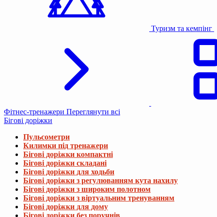
Туризм та кемпінг
Фітнес-тренажери
Переглянути всі
Бігові доріжки
Пульсометри
Килимки під тренажери
Бігові доріжки компактні
Бігові доріжки складані
Бігові доріжки для ходьби
Бігові доріжки з регулюванням кута нахилу
Бігові доріжки з широким полотном
Бігові доріжки з віртуальним тренуванням
Бігові доріжки для дому
Бігові доріжки без поручнів