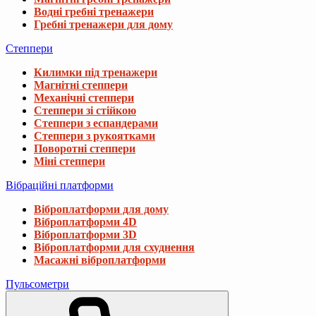
Водні гребні тренажери
Гребні тренажери для дому
Степпери
Килимки під тренажери
Магнітні степпери
Механічні степпери
Степпери зі стійкою
Степпери з еспандерами
Степпери з рукоятками
Поворотні степпери
Міні степпери
Вібраційні платформи
Віброплатформи для дому
Віброплатформи 4D
Віброплатформи 3D
Віброплатформи для схуднення
Масажні віброплатформи
Пульсометри