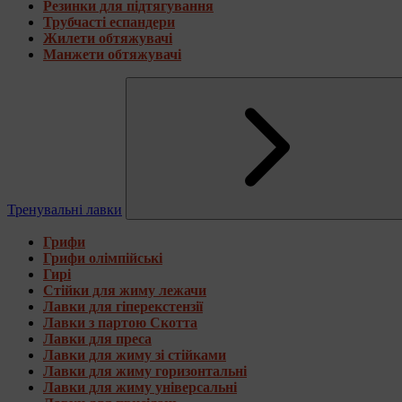
Резинки для підтягування
Трубчасті еспандери
Жилети обтяжувачі
Манжети обтяжувачі
Тренувальні лавки
Грифи
Грифи олімпійські
Гирі
Стійки для жиму лежачи
Лавки для гіперекстензії
Лавки з партою Скотта
Лавки для преса
Лавки для жиму зі стійками
Лавки для жиму горизонтальні
Лавки для жиму універсальні