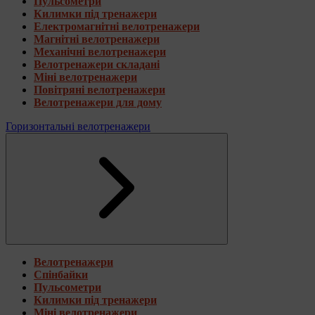
Пульсометри
Килимки під тренажери
Електромагнітні велотренажери
Магнітні велотренажери
Механічні велотренажери
Велотренажери складані
Міні велотренажери
Повітряні велотренажери
Велотренажери для дому
Горизонтальні велотренажери
Велотренажери
Спінбайки
Пульсометри
Килимки під тренажери
Міні велотренажери