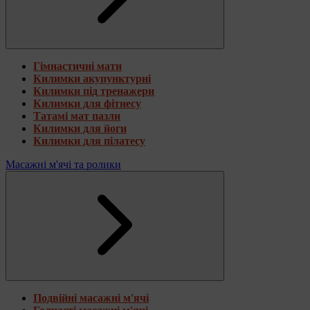
Гімнастичні мати
Килимки акупунктурні
Килимки під тренажери
Килимки для фітнесу
Татамі мат пазли
Килимки для йоги
Килимки для пілатесу
Масажні м'ячі та ролики
Подвійні масажні м'ячі