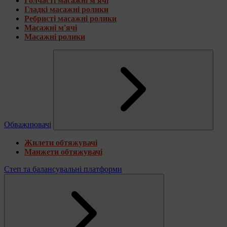
Голчасті масажні м'ячі
Гладкі масажні ролики
Ребристі масажні ролики
Масажні м'ячі
Масажні ролики
Обважнювачі
Жилети обтяжувачі
Манжети обтяжувачі
Степ та балансувальні платформи