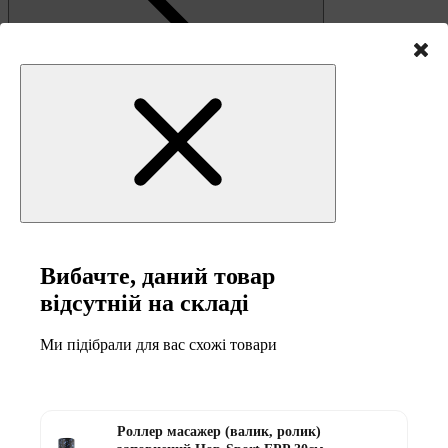
Диски та набори
Штанги
Штанги з гантелями
Штанги з гантелями та лавками
Грифи
Грифи олімпійські
Тренувальні лавки
Вибачте, даний товар
Шведські стінки та фітнес-станції
відсутній на складі
Ми підібрали для вас схожі товари
Роллер масажер (валик, ролик)