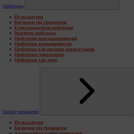
Орбітреки
Пульсометри
Килимки під тренажери
Електромагнітні орбітреки
Магнітні орбітреки
Орбітреки передньоприводні
Орбітреки задньоприводні
Орбітреки для високих користувачів
Орбітреки генераторні
Орбітреки для дому
Гребні тренажери
Пульсометри
Килимки під тренажери
Аеромагнітні гребні тренажери