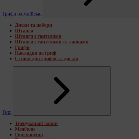
Грифи олімпійські
Диски та набори
Штанги
Штанги з гантелями
Штанги з гантелями та лавками
Грифи
Накладки на гриф
Стійки для грифів та дисків
Гирі
Тренувальні лавки
Медболи
Гирі чавунні