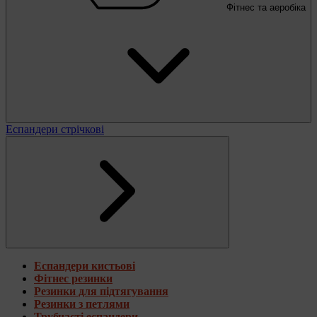
Фітнес та аеробіка
Еспандери стрічкові
Еспандери кистьові
Фітнес резинки
Резинки для підтягування
Резинки з петлями
Трубчасті еспандери