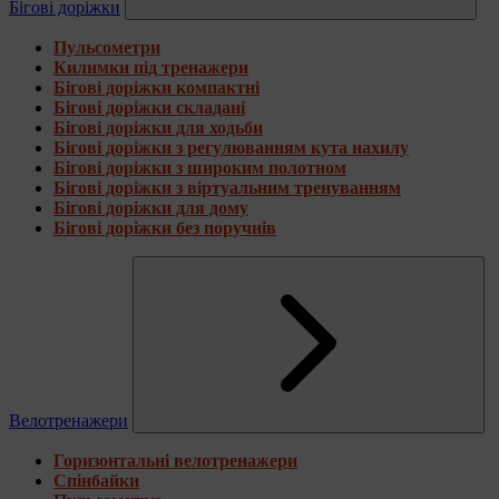
Бігові доріжки
Пульсометри
Килимки під тренажери
Бігові доріжки компактні
Бігові доріжки складані
Бігові доріжки для ходьби
Бігові доріжки з регулюванням кута нахилу
Бігові доріжки з широким полотном
Бігові доріжки з віртуальним тренуванням
Бігові доріжки для дому
Бігові доріжки без поручнів
Велотренажери
Горизонтальні велотренажери
Спінбайки