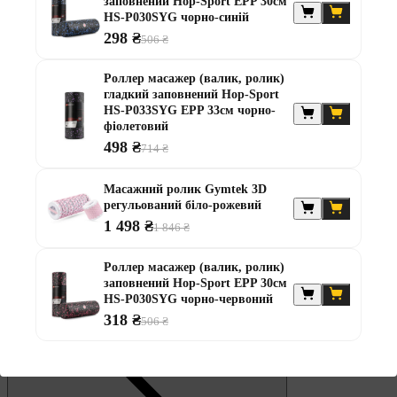
заповнений Hop-Sport EPP 30см
Турніки та бруси
HS-P030SYG чорно-синій
Ручки та тяги для тренажерів
298 ₴
506 ₴
Силові фітнес станції
Стійки турнік бруси
Роллер масажер (валик, ролик)
гладкий заповнений Hop-Sport
Аксесуари для боксу
HS-P033SYG EPP 33см чорно-
фіолетовий
498 ₴
714 ₴
Масажний ролик Gymtek 3D
регульований біло-рожевий
1 498 ₴
1 846 ₴
Медболи
Роллер масажер (валик, ролик)
Жилети обтяжувачі
заповнений Hop-Sport EPP 30см
Манжети обтяжувачі
HS-P030SYG чорно-червоний
318 ₴
506 ₴
Ручки та тяги для тренажерів