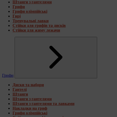
Штанги з гантелями
Грифи
Грифи олімпійські
Гирі
Тренувальні лавки
Стійки для грифів та дисків
Стійки для жиму лежачи
Грифи
Диски та набори
Гантелі
Штанги
Штанги з гантелями
Штанги з гантелями та лавками
Накладки на гриф
Грифи олімпійські