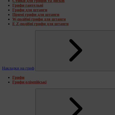
Стійки для грифів та дисків
Грифи гантельні
Грифи для штанги
Прямі грифи для штанги
W-подібні грифи для штанги
E Z-подібні грифи для штанги
Накладки на гриф
Грифи
Грифи олімпійські