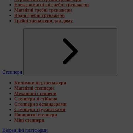
Електромагнітні гребні тренажери
Магнітні гребні тренажери
Водні гребні тренажери
Гребні тренажери для дому
Степпери
Килимки під тренажери
Магнітні степпери
Механічні степпери
Степпери зі стійкою
Степпери з еспандерами
Степпери з рукоятками
Поворотні степпери
Міні степпери
Вібраційні платформи