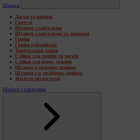
Штанги
Диски та набори
Гантелі
Штанги з гантелями
Штанги з гантелями та лавками
Грифи
Грифи олімпійські
Тренувальні лавки
Стійки для грифів та дисків
Стійки для жиму лежачи
Штанги із прямим грифом
Штанги з w-подібним грифом
Жилети обтяжувачі
Штанги з гантелями