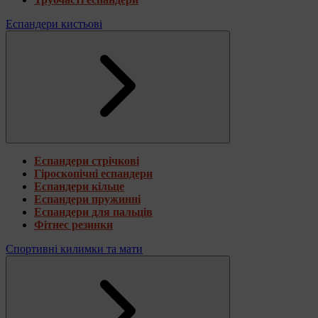
Еспандери кистьові
Еспандери стрічкові
Гіроскопічні еспандери
Еспандери кільце
Еспандери пружинні
Еспандери для пальців
Фітнес резинки
Спортивні килимки та мати