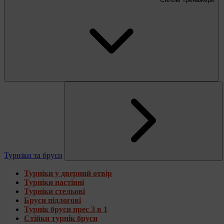
Турніки та бруси
Турніки у дверний отвір
Турніки настінні
Турніки стельові
Бруси підлогові
Турнік бруси прес 3 в 1
Стійки турнік бруси