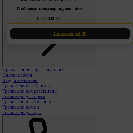
Підберемо тренажер під ваші цілі
0 800 330 295
Показати усі (
0
)
Призначення
Переглянути всі
Силові набори
Кардіотренажери
Тренажери для сідниць
Тренажери для реабілітації
Тренажери для преса
Тренажери для схуднення
Тренажери для ніг
Тренажери для рук