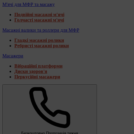
М'ячі для МФР та масажу
Подвійні масажні м'ячі
Голчасті масажні м'ячі
Масажні валики та роллери для МФР
Гладкі масажні ролики
Ребристі масажні ролики
Масажери
Вібраційні платформи
Диски здоров'я
Перкусійні масажери
Безкоштовно
Пропозиція тижня