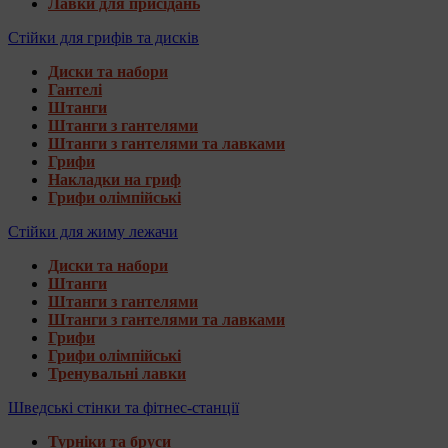
Лавки для присідань
Стійки для грифів та дисків
Диски та набори
Гантелі
Штанги
Штанги з гантелями
Штанги з гантелями та лавками
Грифи
Накладки на гриф
Грифи олімпійські
Стійки для жиму лежачи
Диски та набори
Штанги
Штанги з гантелями
Штанги з гантелями та лавками
Грифи
Грифи олімпійські
Тренувальні лавки
Шведські стінки та фітнес-станції
Турніки та бруси