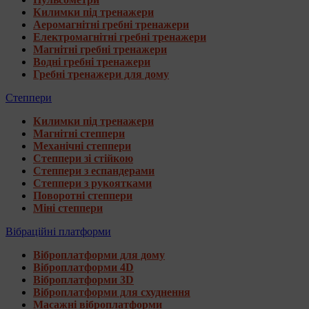
Килимки під тренажери
Аеромагнітні гребні тренажери
Електромагнітні гребні тренажери
Магнітні гребні тренажери
Водні гребні тренажери
Гребні тренажери для дому
Степпери
Килимки під тренажери
Магнітні степпери
Механічні степпери
Степпери зі стійкою
Степпери з еспандерами
Степпери з рукоятками
Поворотні степпери
Міні степпери
Вібраційні платформи
Віброплатформи для дому
Віброплатформи 4D
Віброплатформи 3D
Віброплатформи для схуднення
Масажні віброплатформи