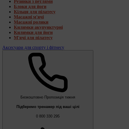
Резинки з петлями
Блоки для йоги
Кільця для пілатесу
Масажні м'ячі
Масажні ролики
Килимки акупунктурні
Килимки для йоги
М'ячі для пілатесу
Аксесуари для спорту і фітнесу
Безкоштовно
Пропозиція тижня
Підберемо тренажер під ваші цілі
0 800 330 295