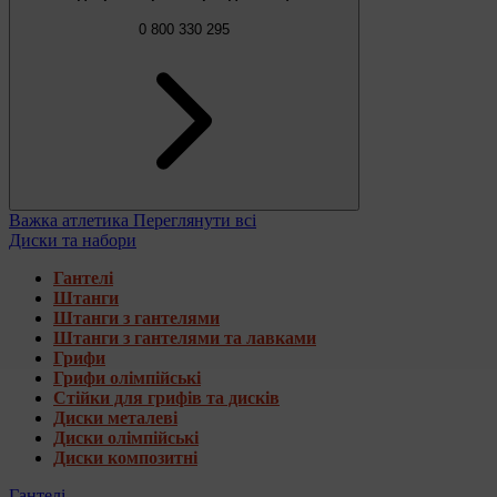
0 800 330 295
Важка атлетика
Переглянути всі
Диски та набори
Гантелі
Штанги
Штанги з гантелями
Штанги з гантелями та лавками
Грифи
Грифи олімпійські
Стійки для грифів та дисків
Диски металеві
Диски олімпійські
Диски композитні
Гантелі