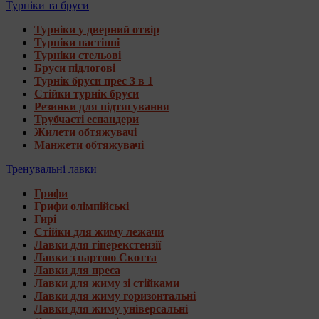
Турніки та бруси
Турніки у дверний отвір
Турніки настінні
Турніки стельові
Бруси підлогові
Турнік бруси прес 3 в 1
Стійки турнік бруси
Резинки для підтягування
Трубчасті еспандери
Жилети обтяжувачі
Манжети обтяжувачі
Тренувальні лавки
Грифи
Грифи олімпійські
Гирі
Стійки для жиму лежачи
Лавки для гіперекстензії
Лавки з партою Скотта
Лавки для преса
Лавки для жиму зі стійками
Лавки для жиму горизонтальні
Лавки для жиму універсальні