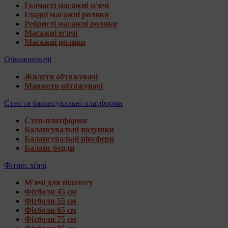
Голчасті масажні м'ячі
Гладкі масажні ролики
Ребристі масажні ролики
Масажні м'ячі
Масажні ролики
Обважнювачі
Жилети обтяжувачі
Манжети обтяжувачі
Степ та балансувальні платформи
Степ-платформи
Балансувальні подушки
Балансувальні півсфери
Баланс борди
Фітнес м'ячі
М'ячі для пілатесу
Фітболи 45 см
Фітболи 55 см
Фітболи 65 см
Фітболи 75 см