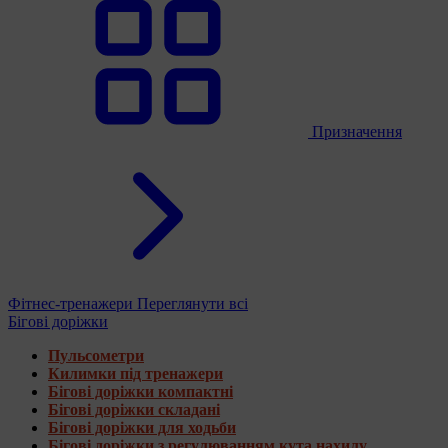
Призначення
Фітнес-тренажери
Переглянути всі
Бігові доріжки
Пульсометри
Килимки під тренажери
Бігові доріжки компактні
Бігові доріжки складані
Бігові доріжки для ходьби
Бігові доріжки з регулюванням кута нахилу