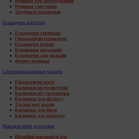
Резинки для підтягування
Резинки з петлями
Трубчасті еспандери
Еспандери кистьові
Еспандери стрічкові
Гіроскопічні еспандери
Еспандери кільце
Еспандери пружинні
Еспандери для пальців
Фітнес резинки
Спортивні килимки та мати
Гімнастичні мати
Килимки акупунктурні
Килимки під тренажери
Килимки для фітнесу
Татамі мат пазли
Килимки для йоги
Килимки для пілатесу
Масажні м'ячі та ролики
Подвійні масажні м'ячі