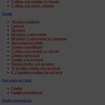
Стійки для грифів та дисків
Стійки для жиму лежачи
Грифи
Диски та набори
Гантелі
Штанги
Штанги з гантелями
Штанги з гантелями та лавками
Накладки на гриф
Грифи олімпійські
Стійки для грифів та дисків
Грифи гантельні
Грифи для штанги
Прямі грифи для штанги
W-подібні грифи для штанги
E Z-подібні грифи для штанги
Накладки на гриф
Грифи
Грифи олімпійські
Грифи олімпійські