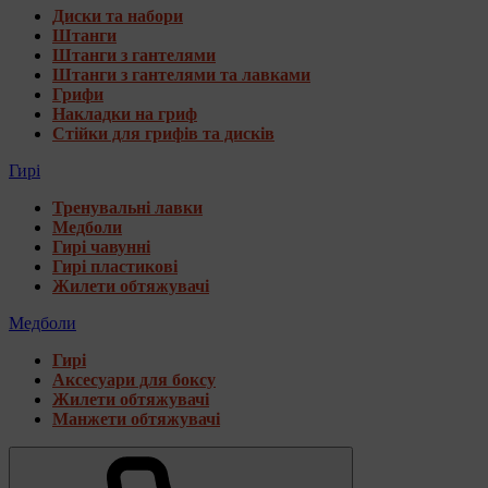
Диски та набори
Штанги
Штанги з гантелями
Штанги з гантелями та лавками
Грифи
Накладки на гриф
Стійки для грифів та дисків
Гирі
Тренувальні лавки
Медболи
Гирі чавунні
Гирі пластикові
Жилети обтяжувачі
Медболи
Гирі
Аксесуари для боксу
Жилети обтяжувачі
Манжети обтяжувачі