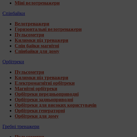
Міні велотренажери
Спінбайки
Велотренажери
Горизонтальні велотренажери
Пульсометри
Килимки під тренажери
Спін байки магнітні
Спінбайки для дому
Орбітреки
Пульсометри
Килимки під тренажери
Електромагнітні орбітреки
Магнітні орбітреки
Орбітреки передньоприводні
Орбітреки задньоприводні
Орбітреки для високих користувачів
Орбітреки генераторні
Орбітреки для дому
Гребні тренажери
Пульсометри