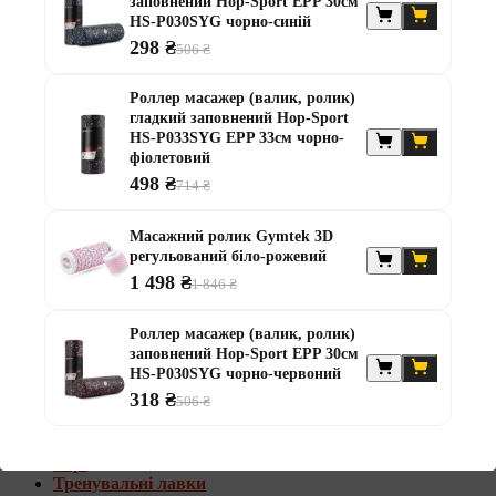
заповнений Hop-Sport EPP 30см
Штанги з w-подібним грифом
HS-P030SYG чорно-синій
Жилети обтяжувачі
298 ₴
506 ₴
Штанги з гантелями
Роллер масажер (валик, ролик)
Диски та набори
гладкий заповнений Hop-Sport
Гантелі
HS-P033SYG EPP 33см чорно-
Штанги
фіолетовий
Штанги з гантелями та лавками
498 ₴
714 ₴
Грифи
Грифи олімпійські
Тренувальні лавки
Масажний ролик Gymtek 3D
Стійки для грифів та дисків
регульований біло-рожевий
Стійки для жиму лежачи
1 498 ₴
1 846 ₴
Штанги з гантелями та лавками
Роллер масажер (валик, ролик)
Диски та набори
заповнений Hop-Sport EPP 30см
Гантелі
HS-P030SYG чорно-червоний
Штанги
318 ₴
Штанги з гантелями
506 ₴
Грифи
Грифи олімпійські
Гирі
Тренувальні лавки