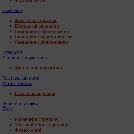
Фітболи 85 см
Скакалки
Жилети обтяжувачі
Швидкісні скакалки
Скакалки з обтяжувачем
Скакалки з підшипниками
Скакалки з лічильником
Хулахупи
Упори для віджимань
Дошки для віджимань
Тренувальні петлі
Фітнес гантелі
Гантелі неопренові
Ролики для преса
Йога
Еспандери стрічкові
Масажні м'ячі та ролики
Фітнес м'ячі