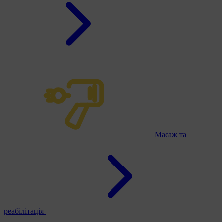
Масаж та
реабілітація