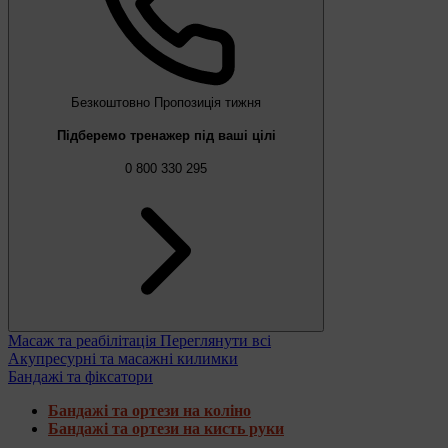
Безкоштовно
Пропозиція тижня
Підберемо тренажер під ваші цілі
0 800 330 295
Масаж та реабілітація
Переглянути всі
Акупресурні та масажні килимки
Бандажі та фіксатори
Бандажі та ортези на коліно
Бандажі та ортези на кисть руки