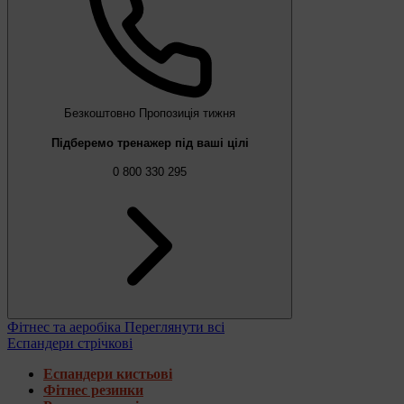
Безкоштовно
Пропозиція тижня
Підберемо тренажер під ваші цілі
0 800 330 295
Фітнес та аеробіка
Переглянути всі
Еспандери стрічкові
Еспандери кистьові
Фітнес резинки