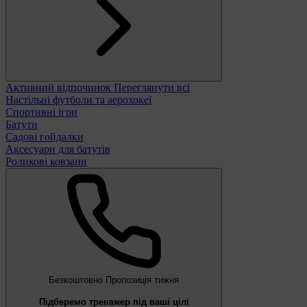
Активний відпочинок
Переглянути всі
Настільні футболи та аерохокеї
Спортивні ігри
Батути
Садові гойдалки
Аксесуари для батутів
Роликові ковзани
Безкоштовно
Пропозиція тижня
Підберемо тренажер під ваші цілі