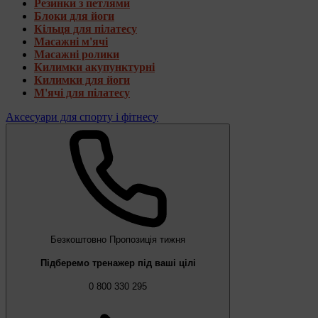
Резинки з петлями
Блоки для йоги
Кільця для пілатесу
Масажні м'ячі
Масажні ролики
Килимки акупунктурні
Килимки для йоги
М'ячі для пілатесу
Аксесуари для спорту і фітнесу
Безкоштовно
Пропозиція тижня
Підберемо тренажер під ваші цілі
0 800 330 295