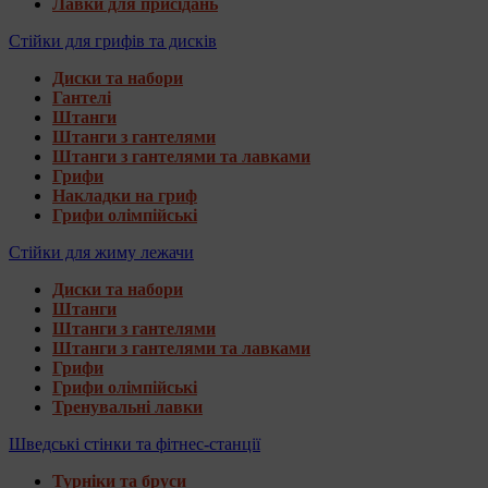
Лавки для присідань
Стійки для грифів та дисків
Диски та набори
Гантелі
Штанги
Штанги з гантелями
Штанги з гантелями та лавками
Грифи
Накладки на гриф
Грифи олімпійські
Стійки для жиму лежачи
Диски та набори
Штанги
Штанги з гантелями
Штанги з гантелями та лавками
Грифи
Грифи олімпійські
Тренувальні лавки
Шведські стінки та фітнес-станції
Турніки та бруси