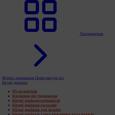
Призначення
Фітнес-тренажери
Переглянути всі
Бігові доріжки
Пульсометри
Килимки під тренажери
Бігові доріжки компактні
Бігові доріжки складані
Бігові доріжки для ходьби
Бігові доріжки з регулюванням кута нахилу