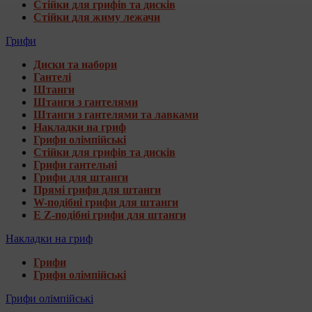
Стійки для грифів та дисків
Стійки для жиму лежачи
Грифи
Диски та набори
Гантелі
Штанги
Штанги з гантелями
Штанги з гантелями та лавками
Накладки на гриф
Грифи олімпійські
Стійки для грифів та дисків
Грифи гантельні
Грифи для штанги
Прямі грифи для штанги
W-подібні грифи для штанги
E Z-подібні грифи для штанги
Накладки на гриф
Грифи
Грифи олімпійські
Грифи олімпійські