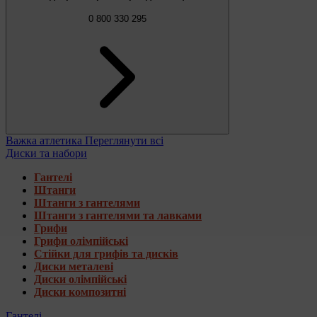
0 800 330 295
Важка атлетика
Переглянути всі
Диски та набори
Гантелі
Штанги
Штанги з гантелями
Штанги з гантелями та лавками
Грифи
Грифи олімпійські
Стійки для грифів та дисків
Диски металеві
Диски олімпійські
Диски композитні
Гантелі