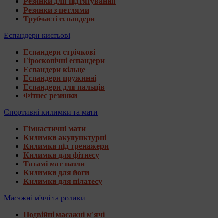
Резинки для підтягування
Резинки з петлями
Трубчасті еспандери
Еспандери кистьові
Еспандери стрічкові
Гіроскопічні еспандери
Еспандери кільце
Еспандери пружинні
Еспандери для пальців
Фітнес резинки
Спортивні килимки та мати
Гімнастичні мати
Килимки акупунктурні
Килимки під тренажери
Килимки для фітнесу
Татамі мат пазли
Килимки для йоги
Килимки для пілатесу
Масажні м'ячі та ролики
Подвійні масажні м'ячі