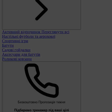
Активний відпочинок
Переглянути всі
Настільні футболи та аерохокеї
Спортивні ігри
Батути
Садові гойдалки
Аксесуари для батутів
Роликові ковзани
Безкоштовно
Пропозиція тижня
Підберемо тренажер під ваші цілі