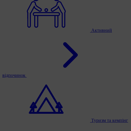
Активний
відпочинок
Туризм та кемпінг