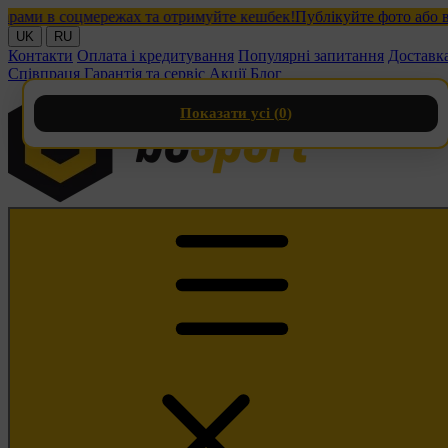
и в соцмережах та отримуйте кешбек!
Публікуйте фото або відео
UK
RU
Контакти
Оплата і кредитування
Популярні запитання
Доставк
Співпраця
Гарантія та сервіс
Акції
Блог
Показати усі (
0
)