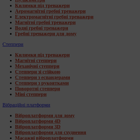
Килимки під тренажери
Аеромагнітні гребні тренажери
Електромагнітні гребні тренажери
Магнітні гребні тренажери
Водні гребні тренажери
Гребні тренажери для дому
Степпери
Килимки під тренажери
Магнітні степпери
Механічні степпери
Степпери зі стійкою
Степпери з еспандерами
Степпери з рукоятками
Поворотні степпери
Міні степпери
Вібраційні платформи
Віброплатформи для дому
Віброплатформи 4D
Віброплатформи 3D
Віброплатформи для схуднення
Масажні віброплатформи