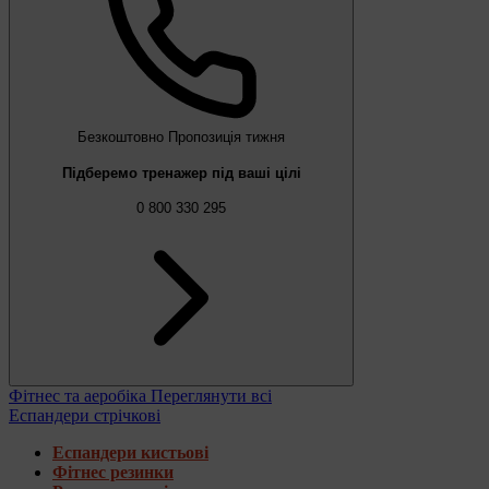
Безкоштовно
Пропозиція тижня
Підберемо тренажер під ваші цілі
0 800 330 295
Фітнес та аеробіка
Переглянути всі
Еспандери стрічкові
Еспандери кистьові
Фітнес резинки