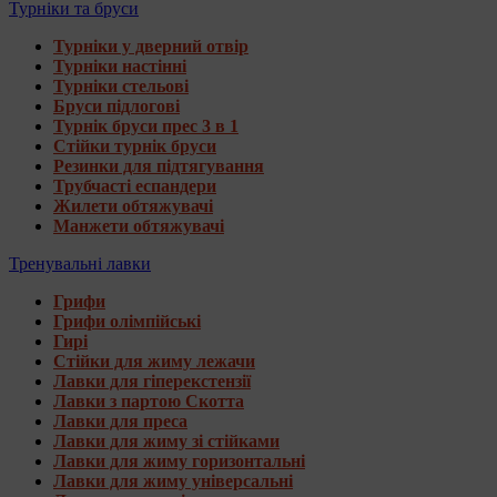
Турніки та бруси
Турніки у дверний отвір
Турніки настінні
Турніки стельові
Бруси підлогові
Турнік бруси прес 3 в 1
Стійки турнік бруси
Резинки для підтягування
Трубчасті еспандери
Жилети обтяжувачі
Манжети обтяжувачі
Тренувальні лавки
Грифи
Грифи олімпійські
Гирі
Стійки для жиму лежачи
Лавки для гіперекстензії
Лавки з партою Скотта
Лавки для преса
Лавки для жиму зі стійками
Лавки для жиму горизонтальні
Лавки для жиму універсальні