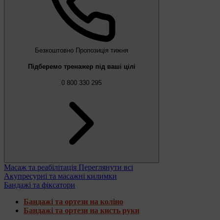
Безкоштовно
Пропозиція тижня
Підберемо тренажер під ваші цілі
0 800 330 295
Масаж та реабілітація
Переглянути всі
Акупресурні та масажні килимки
Бандажі та фіксатори
Бандажі та ортези на коліно
Бандажі та ортези на кисть руки