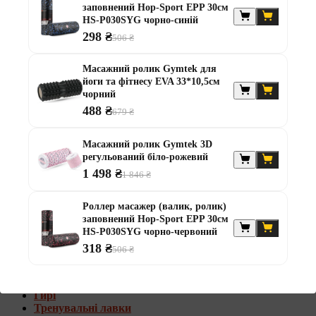
заповнений Hop-Sport EPP 30см
Штанги з w-подібним грифом
HS-P030SYG чорно-синій
Жилети обтяжувачі
298 ₴
506 ₴
Штанги з гантелями
Диски та набори
Масажний ролик Gymtek для
Гантелі
йоги та фітнесу EVA 33*10,5см
Штанги
чорний
Штанги з гантелями та лавками
488 ₴
679 ₴
Грифи
Грифи олімпійські
Масажний ролик Gymtek 3D
Тренувальні лавки
регульований біло-рожевий
Стійки для грифів та дисків
Стійки для жиму лежачи
1 498 ₴
1 846 ₴
Штанги з гантелями та лавками
Роллер масажер (валик, ролик)
Диски та набори
заповнений Hop-Sport EPP 30см
Гантелі
HS-P030SYG чорно-червоний
Штанги
318 ₴
506 ₴
Штанги з гантелями
Грифи
Грифи олімпійські
Гирі
Тренувальні лавки