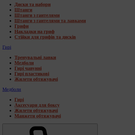
Диски та набори
Штанги
Штанги з гантелями
Штанги з гантелями та лавками
Грифи
Накладки на гриф
Стійки для грифів та дисків
Гирі
Тренувальні лавки
Медболи
Гирі чавунні
Гирі пластикові
Жилети обтяжувачі
Медболи
Гирі
Аксесуари для боксу
Жилети обтяжувачі
Манжети обтяжувачі