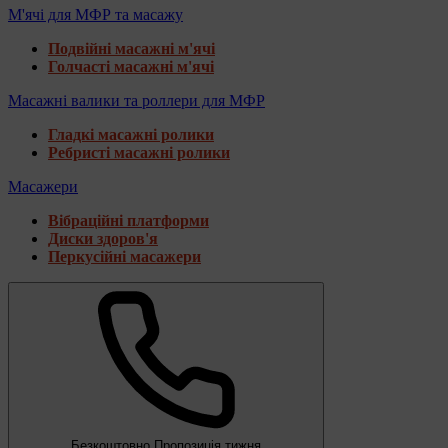
М'ячі для МФР та масажу
Подвійні масажні м'ячі
Голчасті масажні м'ячі
Масажні валики та роллери для МФР
Гладкі масажні ролики
Ребристі масажні ролики
Масажери
Вібраційні платформи
Диски здоров'я
Перкусійні масажери
Безкоштовно
Пропозиція тижня