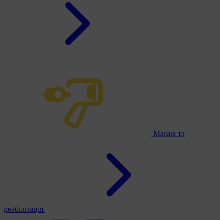
Масаж та
реабілітація