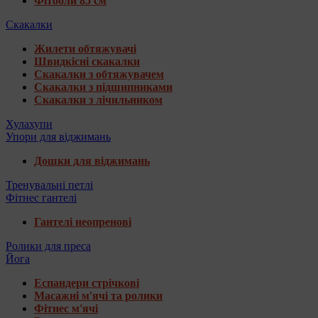
Фітболи 85 см
Скакалки
Жилети обтяжувачі
Швидкісні скакалки
Скакалки з обтяжувачем
Скакалки з підшипниками
Скакалки з лічильником
Хулахупи
Упори для віджимань
Дошки для віджимань
Тренувальні петлі
Фітнес гантелі
Гантелі неопренові
Ролики для преса
Йога
Еспандери стрічкові
Масажні м'ячі та ролики
Фітнес м'ячі