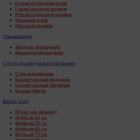
Голчасті масажні м'ячі
Гладкі масажні ролики
Ребристі масажні ролики
Масажні м'ячі
Масажні ролики
Обважнювачі
Жилети обтяжувачі
Манжети обтяжувачі
Степ та балансувальні платформи
Степ-платформи
Балансувальні подушки
Балансувальні півсфери
Баланс борди
Фітнес м'ячі
М'ячі для пілатесу
Фітболи 45 см
Фітболи 55 см
Фітболи 65 см
Фітболи 75 см