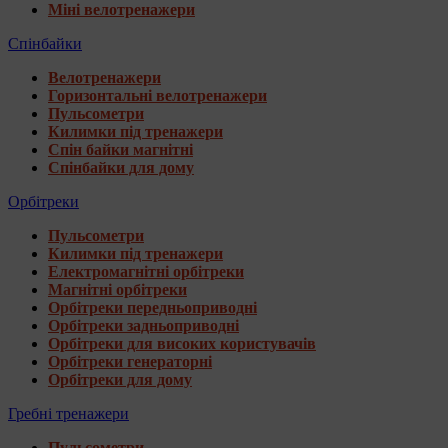
Міні велотренажери
Спінбайки
Велотренажери
Горизонтальні велотренажери
Пульсометри
Килимки під тренажери
Спін байки магнітні
Спінбайки для дому
Орбітреки
Пульсометри
Килимки під тренажери
Електромагнітні орбітреки
Магнітні орбітреки
Орбітреки передньоприводні
Орбітреки задньоприводні
Орбітреки для високих користувачів
Орбітреки генераторні
Орбітреки для дому
Гребні тренажери
Пульсометри