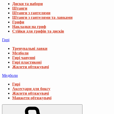
Диски та набори
Штанги
Штанги з гантелями
Штанги з гантелями та лавками
Грифи
Накладки на гриф
Стійки для грифів та дисків
Гирі
Тренувальні лавки
Медболи
Гирі чавунні
Гирі пластикові
Жилети обтяжувачі
Медболи
Гирі
Аксесуари для боксу
Жилети обтяжувачі
Манжети обтяжувачі