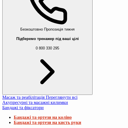
Безкоштовно
Пропозиція тижня
Підберемо тренажер під ваші цілі
0 800 330 295
Масаж та реабілітація
Переглянути всі
Акупресурні та масажні килимки
Бандажі та фіксатори
Бандажі та ортези на коліно
Бандажі та ортези на кисть руки