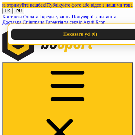
отримуйте кешбек!
Публікуйте фото або відео з нашими товарами
UK
RU
Контакти
Оплата і кредитування
Популярні запитання
Доставка
Співпраця
Гарантія та сервіс
Акції
Блог
Показати усі (
0
)