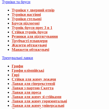
Турніки та бруси
Турніки у дверний отвір
Турніки настінні
Турніки стельові
Бруси підлогові
Турнік бруси прес 3 в 1
Стійки турнік бруси
Резинки для підтягування
Трубчасті еспандери
Жилети обтяжувачі
Манжети обтяжувачі
Тренувальні лавки
Грифи
Грифи олімпійські
Гирі
Стійки для жиму лежачи
Лавки для гіперекстензії
Лавки з партою Скотта
Лавки для преса
Лавки для жиму зі стійками
Лавки для жиму горизонтальні
Лавки для жиму універсальні