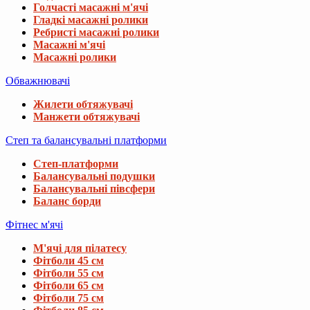
Голчасті масажні м'ячі
Гладкі масажні ролики
Ребристі масажні ролики
Масажні м'ячі
Масажні ролики
Обважнювачі
Жилети обтяжувачі
Манжети обтяжувачі
Степ та балансувальні платформи
Степ-платформи
Балансувальні подушки
Балансувальні півсфери
Баланс борди
Фітнес м'ячі
М'ячі для пілатесу
Фітболи 45 см
Фітболи 55 см
Фітболи 65 см
Фітболи 75 см