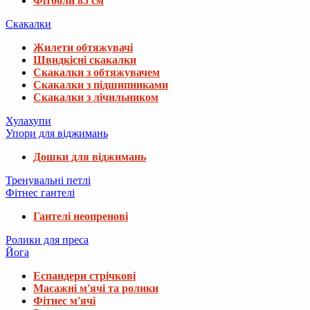
Фітболи 85 см
Скакалки
Жилети обтяжувачі
Швидкісні скакалки
Скакалки з обтяжувачем
Скакалки з підшипниками
Скакалки з лічильником
Хулахупи
Упори для віджимань
Дошки для віджимань
Тренувальні петлі
Фітнес гантелі
Гантелі неопренові
Ролики для преса
Йога
Еспандери стрічкові
Масажні м'ячі та ролики
Фітнес м'ячі