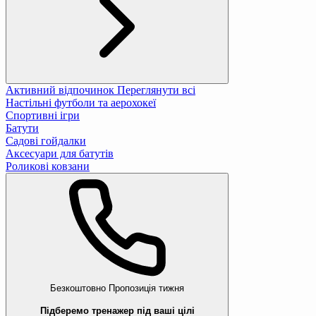
Активний відпочинок
Переглянути всі
Настільні футболи та аерохокеї
Спортивні ігри
Батути
Садові гойдалки
Аксесуари для батутів
Роликові ковзани
Безкоштовно
Пропозиція тижня
Підберемо тренажер під ваші цілі