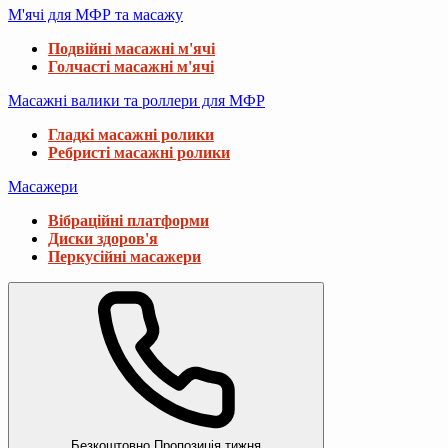
М'ячі для МФР та масажу
Подвійні масажні м'ячі
Голчасті масажні м'ячі
Масажні валики та роллери для МФР
Гладкі масажні ролики
Ребристі масажні ролики
Масажери
Вібраційні платформи
Диски здоров'я
Перкусійні масажери
Безкоштовно
Пропозиція тижня