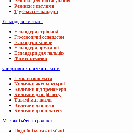
Резинки для підтягування
Резинки з петлями
Трубчасті еспандери
Еспандери кистьові
Еспандери стрічкові
Гіроскопічні еспандери
Еспандери кільце
Еспандери пружинні
Еспандери для пальців
Фітнес резинки
Спортивні килимки та мати
Гімнастичні мати
Килимки акупунктурні
Килимки під тренажери
Килимки для фітнесу
Татамі мат пазли
Килимки для йоги
Килимки для пілатесу
Масажні м'ячі та ролики
Подвійні масажні м'ячі