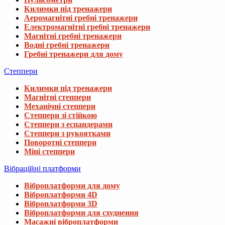
Килимки під тренажери
Аеромагнітні гребні тренажери
Електромагнітні гребні тренажери
Магнітні гребні тренажери
Водні гребні тренажери
Гребні тренажери для дому
Степпери
Килимки під тренажери
Магнітні степпери
Механічні степпери
Степпери зі стійкою
Степпери з еспандерами
Степпери з рукоятками
Поворотні степпери
Міні степпери
Вібраційні платформи
Віброплатформи для дому
Віброплатформи 4D
Віброплатформи 3D
Віброплатформи для схуднення
Масажні віброплатформи