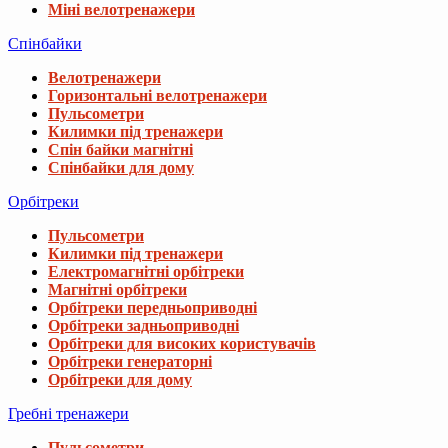
Міні велотренажери
Спінбайки
Велотренажери
Горизонтальні велотренажери
Пульсометри
Килимки під тренажери
Спін байки магнітні
Спінбайки для дому
Орбітреки
Пульсометри
Килимки під тренажери
Електромагнітні орбітреки
Магнітні орбітреки
Орбітреки передньоприводні
Орбітреки задньоприводні
Орбітреки для високих користувачів
Орбітреки генераторні
Орбітреки для дому
Гребні тренажери
Пульсометри