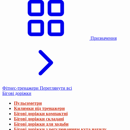
Призначення
Фітнес-тренажери
Переглянути всі
Бігові доріжки
Пульсометри
Килимки під тренажери
Бігові доріжки компактні
Бігові доріжки складані
Бігові доріжки для ходьби
Бігові доріжки з регулюванням кута нахилу