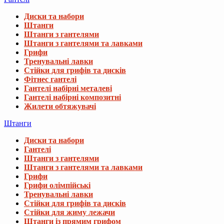
Диски та набори
Штанги
Штанги з гантелями
Штанги з гантелями та лавками
Грифи
Тренувальні лавки
Стійки для грифів та дисків
Фітнес гантелі
Гантелі набірні металеві
Гантелі набірні композитні
Жилети обтяжувачі
Штанги
Диски та набори
Гантелі
Штанги з гантелями
Штанги з гантелями та лавками
Грифи
Грифи олімпійські
Тренувальні лавки
Стійки для грифів та дисків
Стійки для жиму лежачи
Штанги із прямим грифом