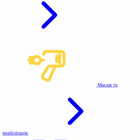
Масаж та
реабілітація