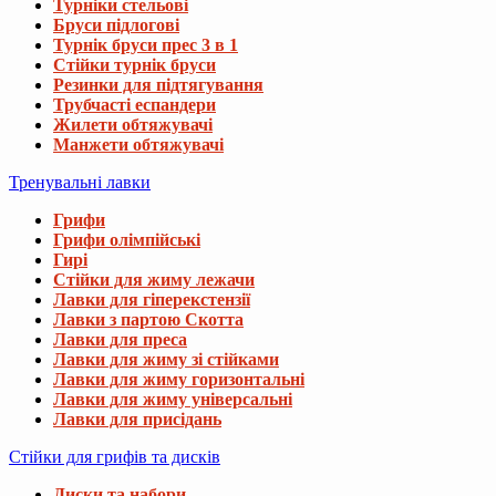
Турніки стельові
Бруси підлогові
Турнік бруси прес 3 в 1
Стійки турнік бруси
Резинки для підтягування
Трубчасті еспандери
Жилети обтяжувачі
Манжети обтяжувачі
Тренувальні лавки
Грифи
Грифи олімпійські
Гирі
Стійки для жиму лежачи
Лавки для гіперекстензії
Лавки з партою Скотта
Лавки для преса
Лавки для жиму зі стійками
Лавки для жиму горизонтальні
Лавки для жиму універсальні
Лавки для присідань
Стійки для грифів та дисків
Диски та набори