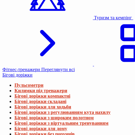
Туризм та кемпінг
Фітнес-тренажери
Переглянути всі
Бігові доріжки
Пульсометри
Килимки під тренажери
Бігові доріжки компактні
Бігові доріжки складані
Бігові доріжки для ходьби
Бігові доріжки з регулюванням кута нахилу
Бігові доріжки з широким полотном
Бігові доріжки з віртуальним тренуванням
Бігові доріжки для дому
Бігові доріжки без поручнів