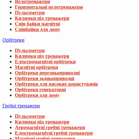
Велотренажери
Горизонтальні велотренажери
Пульсометри
Килимки під тренажери
Спін байки магнітні
Спінбайки для дому
Орбітреки
Пульсометри
Килимки під тренажери
Електромагнітні орбітреки
Магнітні орбітреки
Орбітреки передньоприводні
Орбітреки задньоприводні
Орбітреки для високих користувачів
Орбітреки генераторні
Орбітреки для дому
Гребні тренажери
Пульсометри
Килимки під тренажери
Аеромагнітні гребні тренажери
Електромагнітні гребні тренажери
Магнітні гребні тренажери