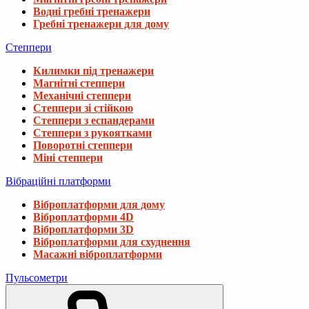
Водні гребні тренажери
Гребні тренажери для дому
Степпери
Килимки під тренажери
Магнітні степпери
Механічні степпери
Степпери зі стійкою
Степпери з еспандерами
Степпери з рукоятками
Поворотні степпери
Міні степпери
Вібраційні платформи
Віброплатформи для дому
Віброплатформи 4D
Віброплатформи 3D
Віброплатформи для схуднення
Масажні віброплатформи
Пульсометри