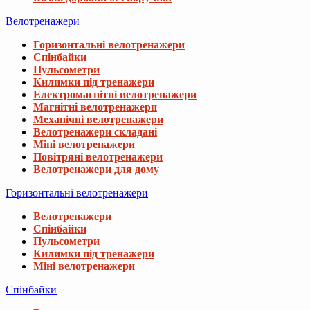
Велотренажери
Горизонтальні велотренажери
Спінбайки
Пульсометри
Килимки під тренажери
Електромагнітні велотренажери
Магнітні велотренажери
Механічні велотренажери
Велотренажери складані
Міні велотренажери
Повітряні велотренажери
Велотренажери для дому
Горизонтальні велотренажери
Велотренажери
Спінбайки
Пульсометри
Килимки під тренажери
Міні велотренажери
Спінбайки