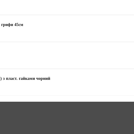
і грифи 45см
) з пласт. гайками чорний