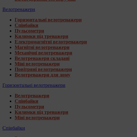
Велотренажери
Горизонтальні велотренажери
Спінбайки
Пульсометри
Килимки під тренажери
Електромагнітні велотренажери
Магнітні велотренажери
Механічні велотренажери
Велотренажери складані
Міні велотренажери
Повітряні велотренажери
Велотренажери для дому
Горизонтальні велотренажери
Велотренажери
Спінбайки
Пульсометри
Килимки під тренажери
Міні велотренажери
Спінбайки