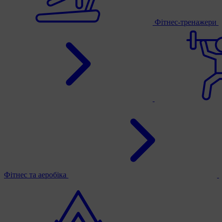
Фітнес-тренажери
Фітнес та аеробіка