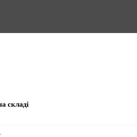
на складі
у