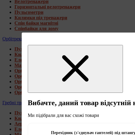
Велотренажери
Горизонтальні велотренажери
Пульсометри
Килимки під тренажери
Спін байки магнітні
Спінбайки для дому
Орбітреки
Пульсометри
Килимки під тренажери
Електромагнітні орбітреки
Магнітні орбітреки
Орбітреки передньоприводні
Орбітреки задньоприводні
Орбітреки для високих користувачів
Орбітреки генераторні
Орбітреки для дому
Вибачте, даний товар відсутній 
Гребні тренажери
Пульсометри
Ми підібрали для вас схожі товари
Килимки під тренажери
Аеромагнітні гребні тренажери
Електромагнітні гребні тренажери
Перехідник (з'єднувач гантелей) під штанг
Магнітні гребні тренажери