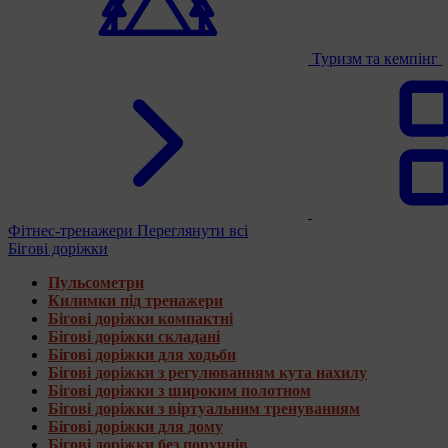
Туризм та кемпінг
Фітнес-тренажери
Переглянути всі
Бігові доріжки
Пульсометри
Килимки під тренажери
Бігові доріжки компактні
Бігові доріжки складані
Бігові доріжки для ходьби
Бігові доріжки з регулюванням кута нахилу
Бігові доріжки з широким полотном
Бігові доріжки з віртуальним тренуванням
Бігові доріжки для дому
Бігові доріжки без поручнів