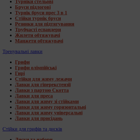
Турніки стельові
Бруси підлогові
Турнік бруси прес 3 в 1
Стійки турнік бруси
Резинки для підтягування
Трубчасті еспандери
Жилети обтяжувачі
Манжети обтяжувачі
Тренувальні лавки
Грифи
Грифи олімпійські
Гирі
Стійки для жиму лежачи
Лавки для гіперекстензії
Лавки з партою Скотта
Лавки для преса
Лавки для жиму зі стійками
Лавки для жиму горизонтальні
Лавки для жиму універсальні
Лавки для присідань
Стійки для грифів та дисків
Диски та набори