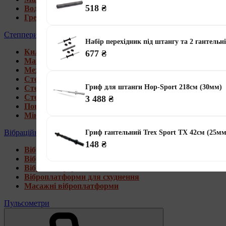
518 ₴
Водні гребні тренажери
Гребні тренажери для дому
Степпери
Набір перехідник під штангу та 2 гантельн
Килимки під тренажери
677 ₴
Магнітні степпери
Механічні степпери
Степпери зі стійкою
Гриф для штанги Hop-Sport 218см (30мм)
Степпери з еспандерами
Степпери з рукоятками
3 488 ₴
Поворотні степпери
Міні степпери
Вібраційні платформи
Гриф гантельний Trex Sport TX 42см (25мм
148 ₴
Віброплатформи для дому
Віброплатформи 4D
Віброплатформи 3D
Віброплатформи для схуднення
Масажні віброплатформи
Пульсометри