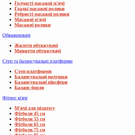
Голчасті масажні м'ячі
Гладкі масажні ролики
Ребристі масажні ролики
Масажні м'ячі
Масажні ролики
Обважнювачі
Жилети обтяжувачі
Манжети обтяжувачі
Степ та балансувальні платформи
Степ-платформи
Балансувальні подушки
Балансувальні півсфери
Баланс борди
Фітнес м'ячі
М'ячі для пілатесу
Фітболи 45 см
Фітболи 55 см
Фітболи 65 см
Фітболи 75 см