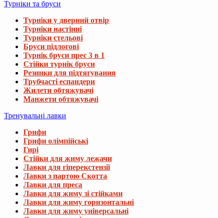
Турніки та бруси
Турніки у дверний отвір
Турніки настінні
Турніки стельові
Бруси підлогові
Турнік бруси прес 3 в 1
Стійки турнік бруси
Резинки для підтягування
Трубчасті еспандери
Жилети обтяжувачі
Манжети обтяжувачі
Тренувальні лавки
Грифи
Грифи олімпійські
Гирі
Стійки для жиму лежачи
Лавки для гіперекстензії
Лавки з партою Скотта
Лавки для преса
Лавки для жиму зі стійками
Лавки для жиму горизонтальні
Лавки для жиму універсальні