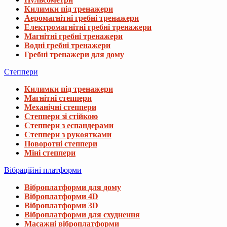
Килимки під тренажери
Аеромагнітні гребні тренажери
Електромагнітні гребні тренажери
Магнітні гребні тренажери
Водні гребні тренажери
Гребні тренажери для дому
Степпери
Килимки під тренажери
Магнітні степпери
Механічні степпери
Степпери зі стійкою
Степпери з еспандерами
Степпери з рукоятками
Поворотні степпери
Міні степпери
Вібраційні платформи
Віброплатформи для дому
Віброплатформи 4D
Віброплатформи 3D
Віброплатформи для схуднення
Масажні віброплатформи