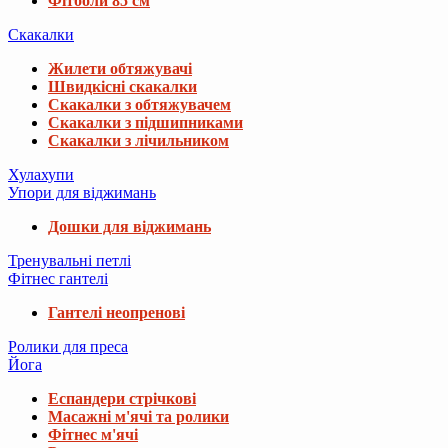
Фітболи 85 см
Скакалки
Жилети обтяжувачі
Швидкісні скакалки
Скакалки з обтяжувачем
Скакалки з підшипниками
Скакалки з лічильником
Хулахупи
Упори для віджимань
Дошки для віджимань
Тренувальні петлі
Фітнес гантелі
Гантелі неопренові
Ролики для преса
Йога
Еспандери стрічкові
Масажні м'ячі та ролики
Фітнес м'ячі