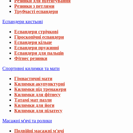
Резинки для підтягування
Резинки з петлями
Трубчасті еспандери
Еспандери кистьові
Еспандери стрічкові
Гіроскопічні еспандери
Еспандери кільце
Еспандери пружинні
Еспандери для пальців
Фітнес резинки
Спортивні килимки та мати
Гімнастичні мати
Килимки акупунктурні
Килимки під тренажери
Килимки для фітнесу
Татамі мат пазли
Килимки для йоги
Килимки для пілатесу
Масажні м'ячі та ролики
Подвійні масажні м'ячі