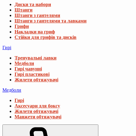
Диски та набори
Штанги
Штанги з гантелями
Штанги з гантелями та лавками
Грифи
Накладки на гриф
Стійки для грифів та дисків
Гирі
Тренувальні лавки
Медболи
Гирі чавунні
Гирі пластикові
Жилети обтяжувачі
Медболи
Гирі
Аксесуари для боксу
Жилети обтяжувачі
Манжети обтяжувачі