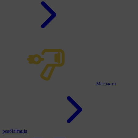
Масаж та
реабілітація