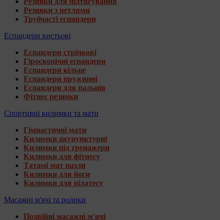
Резинки для підтягування
Резинки з петлями
Трубчасті еспандери
Еспандери кистьові
Еспандери стрічкові
Гіроскопічні еспандери
Еспандери кільце
Еспандери пружинні
Еспандери для пальців
Фітнес резинки
Спортивні килимки та мати
Гімнастичні мати
Килимки акупунктурні
Килимки під тренажери
Килимки для фітнесу
Татамі мат пазли
Килимки для йоги
Килимки для пілатесу
Масажні м'ячі та ролики
Подвійні масажні м'ячі