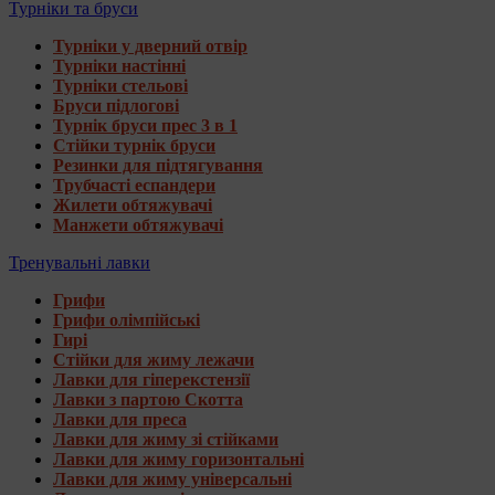
Турніки та бруси
Турніки у дверний отвір
Турніки настінні
Турніки стельові
Бруси підлогові
Турнік бруси прес 3 в 1
Стійки турнік бруси
Резинки для підтягування
Трубчасті еспандери
Жилети обтяжувачі
Манжети обтяжувачі
Тренувальні лавки
Грифи
Грифи олімпійські
Гирі
Стійки для жиму лежачи
Лавки для гіперекстензії
Лавки з партою Скотта
Лавки для преса
Лавки для жиму зі стійками
Лавки для жиму горизонтальні
Лавки для жиму універсальні