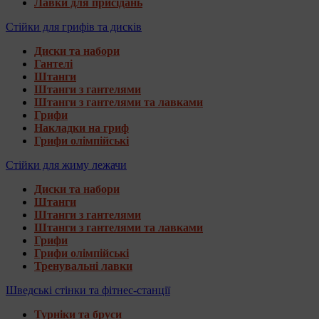
Лавки для присідань
Стійки для грифів та дисків
Диски та набори
Гантелі
Штанги
Штанги з гантелями
Штанги з гантелями та лавками
Грифи
Накладки на гриф
Грифи олімпійські
Стійки для жиму лежачи
Диски та набори
Штанги
Штанги з гантелями
Штанги з гантелями та лавками
Грифи
Грифи олімпійські
Тренувальні лавки
Шведські стінки та фітнес-станції
Турніки та бруси