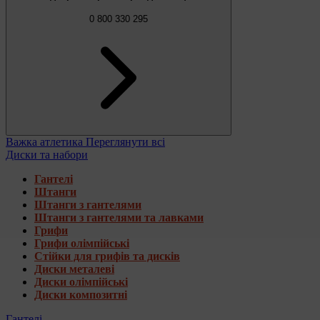
0 800 330 295
Важка атлетика
Переглянути всі
Диски та набори
Гантелі
Штанги
Штанги з гантелями
Штанги з гантелями та лавками
Грифи
Грифи олімпійські
Стійки для грифів та дисків
Диски металеві
Диски олімпійські
Диски композитні
Гантелі