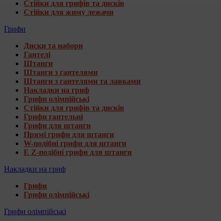
Стійки для грифів та дисків
Стійки для жиму лежачи
Грифи
Диски та набори
Гантелі
Штанги
Штанги з гантелями
Штанги з гантелями та лавками
Накладки на гриф
Грифи олімпійські
Стійки для грифів та дисків
Грифи гантельні
Грифи для штанги
Прямі грифи для штанги
W-подібні грифи для штанги
E Z-подібні грифи для штанги
Накладки на гриф
Грифи
Грифи олімпійські
Грифи олімпійські