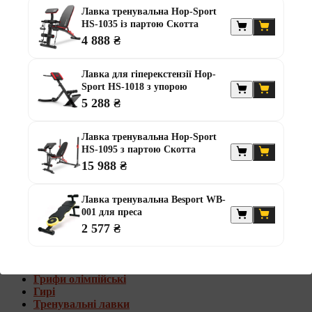
Штанги з w-подібним грифом
Лавка тренувальна Hop-Sport
Жилети обтяжувачі
HS-1035 із партою Скотта
4 888 ₴
Штанги з гантелями
Диски та набори
Лавка для гіперекстензії Hop-
Гантелі
Sport HS-1018 з упорою
Штанги
5 288 ₴
Штанги з гантелями та лавками
Грифи
Грифи олімпійські
Лавка тренувальна Hop-Sport
Тренувальні лавки
HS-1095 з партою Скотта
Стійки для грифів та дисків
15 988 ₴
Стійки для жиму лежачи
Штанги з гантелями та лавками
Лавка тренувальна Besport WB-
001 для преса
Диски та набори
2 577 ₴
Гантелі
Штанги
Штанги з гантелями
Грифи
Грифи олімпійські
Гирі
Тренувальні лавки