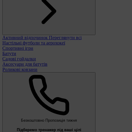
Активний відпочинок
Переглянути всі
Настільні футболи та аерохокеї
Спортивні ігри
Батути
Садові гойдалки
Аксесуари для батутів
Роликові ковзани
Безкоштовно
Пропозиція тижня
Підберемо тренажер під ваші цілі