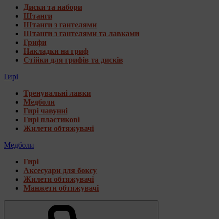
Диски та набори
Штанги
Штанги з гантелями
Штанги з гантелями та лавками
Грифи
Накладки на гриф
Стійки для грифів та дисків
Гирі
Тренувальні лавки
Медболи
Гирі чавунні
Гирі пластикові
Жилети обтяжувачі
Медболи
Гирі
Аксесуари для боксу
Жилети обтяжувачі
Манжети обтяжувачі