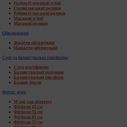
Голчасті масажні м'ячі
Гладкі масажні ролики
Ребристі масажні ролики
Масажні м'ячі
Масажні ролики
Обважнювачі
Жилети обтяжувачі
Манжети обтяжувачі
Степ та балансувальні платформи
Степ-платформи
Балансувальні подушки
Балансувальні півсфери
Баланс борди
Фітнес м'ячі
М'ячі для пілатесу
Фітболи 45 см
Фітболи 55 см
Фітболи 65 см
Фітболи 75 см