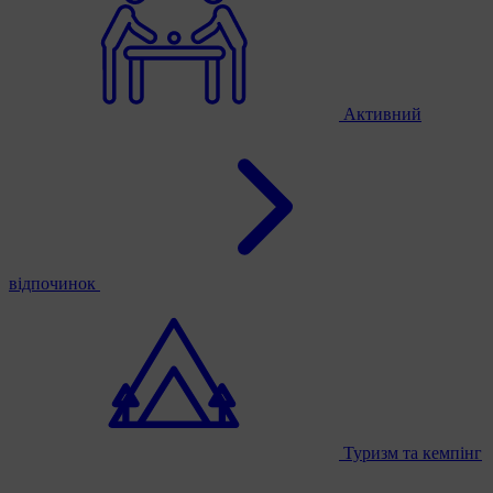
Активний
відпочинок
Туризм та кемпінг