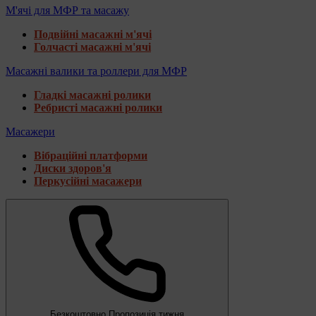
М'ячі для МФР та масажу
Подвійні масажні м'ячі
Голчасті масажні м'ячі
Масажні валики та роллери для МФР
Гладкі масажні ролики
Ребристі масажні ролики
Масажери
Вібраційні платформи
Диски здоров'я
Перкусійні масажери
Безкоштовно
Пропозиція тижня