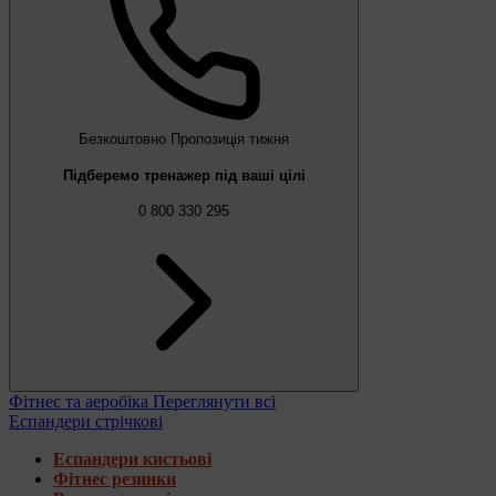
Безкоштовно
Пропозиція тижня
Підберемо тренажер під ваші цілі
0 800 330 295
Фітнес та аеробіка
Переглянути всі
Еспандери стрічкові
Еспандери кистьові
Фітнес резинки