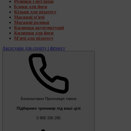
Резинки з петлями
Блоки для йоги
Кільця для пілатесу
Масажні м'ячі
Масажні ролики
Килимки акупунктурні
Килимки для йоги
М'ячі для пілатесу
Аксесуари для спорту і фітнесу
Безкоштовно
Пропозиція тижня
Підберемо тренажер під ваші цілі
0 800 330 295