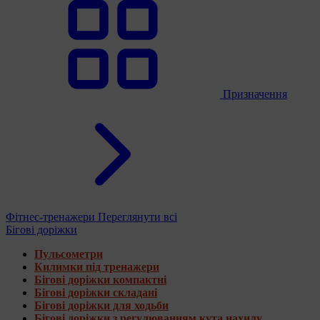
Призначення
Фітнес-тренажери
Переглянути всі
Бігові доріжки
Пульсометри
Килимки під тренажери
Бігові доріжки компактні
Бігові доріжки складані
Бігові доріжки для ходьби
Бігові доріжки з регулюванням кута нахилу