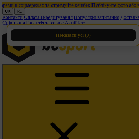
и в соцмережах та отримуйте кешбек!
Публікуйте фото або відео
UK
RU
Контакти
Оплата і кредитування
Популярні запитання
Доставк
Співпраця
Гарантія та сервіс
Акції
Блог
Показати усі (
0
)