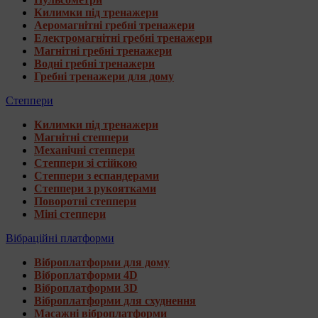
Килимки під тренажери
Аеромагнітні гребні тренажери
Електромагнітні гребні тренажери
Магнітні гребні тренажери
Водні гребні тренажери
Гребні тренажери для дому
Степпери
Килимки під тренажери
Магнітні степпери
Механічні степпери
Степпери зі стійкою
Степпери з еспандерами
Степпери з рукоятками
Поворотні степпери
Міні степпери
Вібраційні платформи
Віброплатформи для дому
Віброплатформи 4D
Віброплатформи 3D
Віброплатформи для схуднення
Масажні віброплатформи