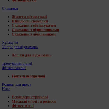
Фітболи 85 см
Скакалки
Жилети обтяжувачі
Швидкісні скакалки
Скакалки з обтяжувачем
Скакалки з підшипниками
Скакалки з лічильником
Хулахупи
Упори для віджимань
Дошки для віджимань
Тренувальні петлі
Фітнес гантелі
Гантелі неопренові
Ролики для преса
Йога
Еспандери стрічкові
Масажні м'ячі та ролики
Фітнес м'ячі