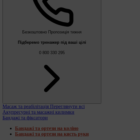
Безкоштовно
Пропозиція тижня
Підберемо тренажер під ваші цілі
0 800 330 295
Масаж та реабілітація
Переглянути всі
Акупресурні та масажні килимки
Бандажі та фіксатори
Бандажі та ортези на коліно
Бандажі та ортези на кисть руки