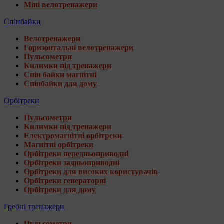
Міні велотренажери
Спінбайки
Велотренажери
Горизонтальні велотренажери
Пульсометри
Килимки під тренажери
Спін байки магнітні
Спінбайки для дому
Орбітреки
Пульсометри
Килимки під тренажери
Електромагнітні орбітреки
Магнітні орбітреки
Орбітреки передньоприводні
Орбітреки задньоприводні
Орбітреки для високих користувачів
Орбітреки генераторні
Орбітреки для дому
Гребні тренажери
Пульсометри