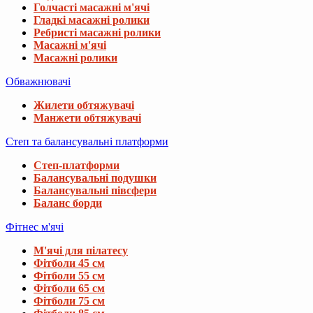
Голчасті масажні м'ячі
Гладкі масажні ролики
Ребристі масажні ролики
Масажні м'ячі
Масажні ролики
Обважнювачі
Жилети обтяжувачі
Манжети обтяжувачі
Степ та балансувальні платформи
Степ-платформи
Балансувальні подушки
Балансувальні півсфери
Баланс борди
Фітнес м'ячі
М'ячі для пілатесу
Фітболи 45 см
Фітболи 55 см
Фітболи 65 см
Фітболи 75 см