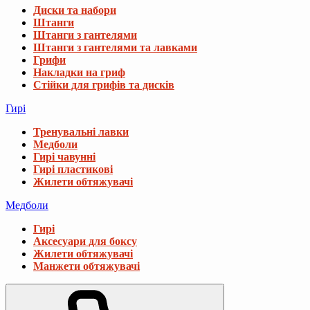
Диски та набори
Штанги
Штанги з гантелями
Штанги з гантелями та лавками
Грифи
Накладки на гриф
Стійки для грифів та дисків
Гирі
Тренувальні лавки
Медболи
Гирі чавунні
Гирі пластикові
Жилети обтяжувачі
Медболи
Гирі
Аксесуари для боксу
Жилети обтяжувачі
Манжети обтяжувачі