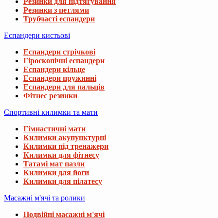
Резинки для підтягування
Резинки з петлями
Трубчасті еспандери
Еспандери кистьові
Еспандери стрічкові
Гіроскопічні еспандери
Еспандери кільце
Еспандери пружинні
Еспандери для пальців
Фітнес резинки
Спортивні килимки та мати
Гімнастичні мати
Килимки акупунктурні
Килимки під тренажери
Килимки для фітнесу
Татамі мат пазли
Килимки для йоги
Килимки для пілатесу
Масажні м'ячі та ролики
Подвійні масажні м'ячі