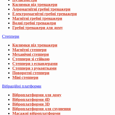
Килимки під тренажери
Аеромагнітні гребні тренажери
Електромагнітні гребні тренажери
Магнітні гребні тренажери
Водні гребні тренажери
Гребні тренажери для дому
Степпери
Килимки під тренажери
Магнітні степпери
Механічні степпери
Степпери зі стійкою
Степпери з еспандерами
Степпери з рукоятками
Поворотні степпери
Міні степпери
Вібраційні платформи
Віброплатформи для дому
Віброплатформи 4D
Віброплатформи 3D
Віброплатформи для схуднення
Масажні віброплатформи