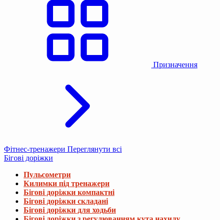
Призначення
Фітнес-тренажери
Переглянути всі
Бігові доріжки
Пульсометри
Килимки під тренажери
Бігові доріжки компактні
Бігові доріжки складані
Бігові доріжки для ходьби
Бігові доріжки з регулюванням кута нахилу