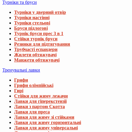
Турніки та бруси
Турніки у дверний отвір
Турніки настінні
Турніки стельові
Бруси підлогові
Турнік бруси прес 3 в 1
Стійки турнік бруси
Резинки для підтягування
Трубчасті еспандери
Жилети обтяжувачі
Манжети обтяжувачі
Тренувальні лавки
Грифи
Грифи олімпійські
Гирі
Стійки для жиму лежачи
Лавки для гіперекстензії
Лавки з партою Скотта
Лавки для преса
Лавки для жиму зі стійками
Лавки для жиму горизонтальні
Лавки для жиму універсальні