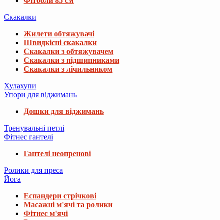
Фітболи 85 см
Скакалки
Жилети обтяжувачі
Швидкісні скакалки
Скакалки з обтяжувачем
Скакалки з підшипниками
Скакалки з лічильником
Хулахупи
Упори для віджимань
Дошки для віджимань
Тренувальні петлі
Фітнес гантелі
Гантелі неопренові
Ролики для преса
Йога
Еспандери стрічкові
Масажні м'ячі та ролики
Фітнес м'ячі