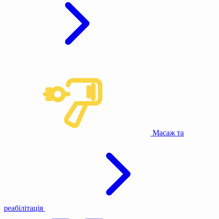
Масаж та
реабілітація