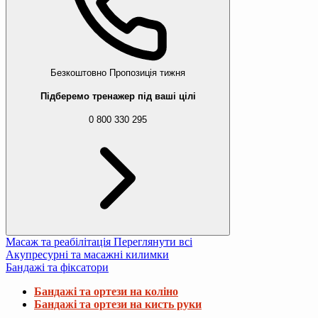
Безкоштовно
Пропозиція тижня
Підберемо тренажер під ваші цілі
0 800 330 295
Масаж та реабілітація
Переглянути всі
Акупресурні та масажні килимки
Бандажі та фіксатори
Бандажі та ортези на коліно
Бандажі та ортези на кисть руки