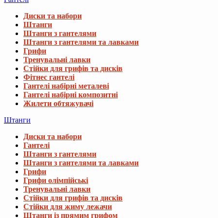
Диски та набори
Штанги
Штанги з гантелями
Штанги з гантелями та лавками
Грифи
Тренувальні лавки
Стійки для грифів та дисків
Фітнес гантелі
Гантелі набірні металеві
Гантелі набірні композитні
Жилети обтяжувачі
Штанги
Диски та набори
Гантелі
Штанги з гантелями
Штанги з гантелями та лавками
Грифи
Грифи олімпійські
Тренувальні лавки
Стійки для грифів та дисків
Стійки для жиму лежачи
Штанги із прямим грифом