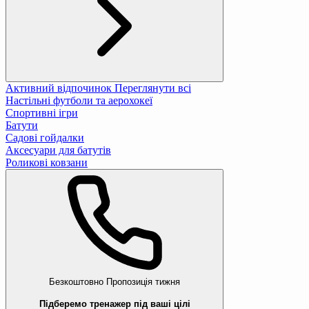
Активний відпочинок
Переглянути всі
Настільні футболи та аерохокеї
Спортивні ігри
Батути
Садові гойдалки
Аксесуари для батутів
Роликові ковзани
Безкоштовно
Пропозиція тижня
Підберемо тренажер під ваші цілі