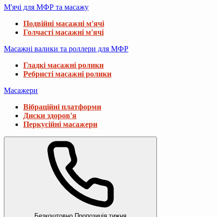
М'ячі для МФР та масажу
Подвійні масажні м'ячі
Голчасті масажні м'ячі
Масажні валики та роллери для МФР
Гладкі масажні ролики
Ребристі масажні ролики
Масажери
Вібраційні платформи
Диски здоров'я
Перкусійні масажери
Безкоштовно
Пропозиція тижня