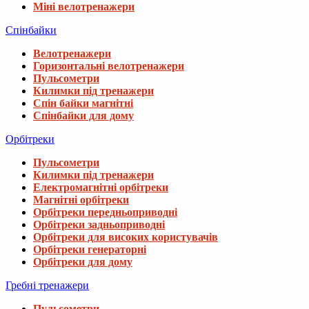
Міні велотренажери
Спінбайки
Велотренажери
Горизонтальні велотренажери
Пульсометри
Килимки під тренажери
Спін байки магнітні
Спінбайки для дому
Орбітреки
Пульсометри
Килимки під тренажери
Електромагнітні орбітреки
Магнітні орбітреки
Орбітреки передньоприводні
Орбітреки задньоприводні
Орбітреки для високих користувачів
Орбітреки генераторні
Орбітреки для дому
Гребні тренажери
Пульсометри