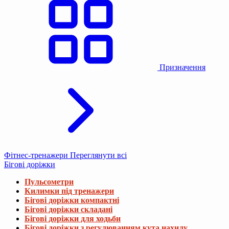
Призначення
Фітнес-тренажери
Переглянути всі
Бігові доріжки
Пульсометри
Килимки під тренажери
Бігові доріжки компактні
Бігові доріжки складані
Бігові доріжки для ходьби
Бігові доріжки з регулюванням кута нахилу