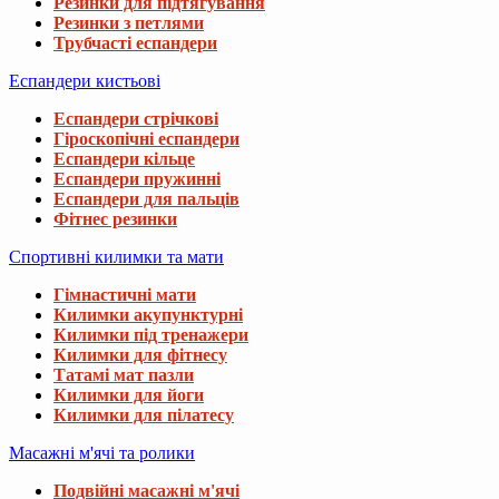
Резинки для підтягування
Резинки з петлями
Трубчасті еспандери
Еспандери кистьові
Еспандери стрічкові
Гіроскопічні еспандери
Еспандери кільце
Еспандери пружинні
Еспандери для пальців
Фітнес резинки
Спортивні килимки та мати
Гімнастичні мати
Килимки акупунктурні
Килимки під тренажери
Килимки для фітнесу
Татамі мат пазли
Килимки для йоги
Килимки для пілатесу
Масажні м'ячі та ролики
Подвійні масажні м'ячі