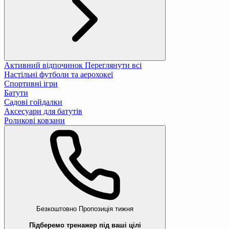
Активний відпочинок
Переглянути всі
Настільні футболи та аерохокеї
Спортивні ігри
Батути
Садові гойдалки
Аксесуари для батутів
Роликові ковзани
Безкоштовно
Пропозиція тижня
Підберемо тренажер під ваші цілі