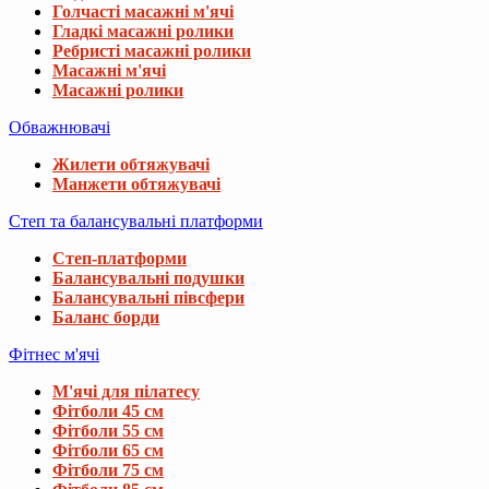
Голчасті масажні м'ячі
Гладкі масажні ролики
Ребристі масажні ролики
Масажні м'ячі
Масажні ролики
Обважнювачі
Жилети обтяжувачі
Манжети обтяжувачі
Степ та балансувальні платформи
Степ-платформи
Балансувальні подушки
Балансувальні півсфери
Баланс борди
Фітнес м'ячі
М'ячі для пілатесу
Фітболи 45 см
Фітболи 55 см
Фітболи 65 см
Фітболи 75 см