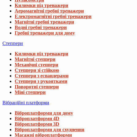
Килимки під тренажери
Аеромагнітні гребні тренажери
Електромагнітні гребні тренажери
Магнітні гребні тренажери
Водні гребні тренажери
Гребні тренажери для дому
Степпери
Килимки під тренажери
Магнітні степпери
Механічні степпери
Степпери зі стійкою
Степпери з еспандерами
Степпери з рукоятками
Поворотні степпери
Міні степпери
Вібраційні платформи
Віброплатформи для дому
Віброплатформи 4D
Віброплатформи 3D
Віброплатформи для схуднення
Масажні віброплатформи