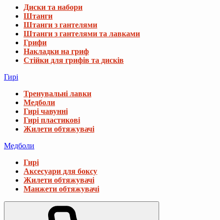
Диски та набори
Штанги
Штанги з гантелями
Штанги з гантелями та лавками
Грифи
Накладки на гриф
Стійки для грифів та дисків
Гирі
Тренувальні лавки
Медболи
Гирі чавунні
Гирі пластикові
Жилети обтяжувачі
Медболи
Гирі
Аксесуари для боксу
Жилети обтяжувачі
Манжети обтяжувачі