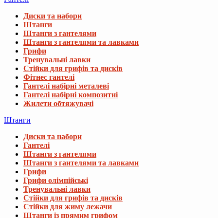
Диски та набори
Штанги
Штанги з гантелями
Штанги з гантелями та лавками
Грифи
Тренувальні лавки
Стійки для грифів та дисків
Фітнес гантелі
Гантелі набірні металеві
Гантелі набірні композитні
Жилети обтяжувачі
Штанги
Диски та набори
Гантелі
Штанги з гантелями
Штанги з гантелями та лавками
Грифи
Грифи олімпійські
Тренувальні лавки
Стійки для грифів та дисків
Стійки для жиму лежачи
Штанги із прямим грифом