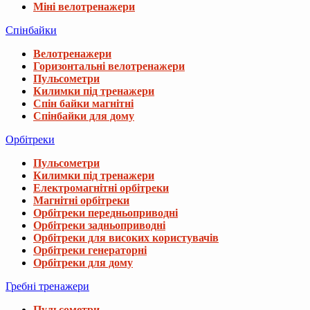
Міні велотренажери
Спінбайки
Велотренажери
Горизонтальні велотренажери
Пульсометри
Килимки під тренажери
Спін байки магнітні
Спінбайки для дому
Орбітреки
Пульсометри
Килимки під тренажери
Електромагнітні орбітреки
Магнітні орбітреки
Орбітреки передньоприводні
Орбітреки задньоприводні
Орбітреки для високих користувачів
Орбітреки генераторні
Орбітреки для дому
Гребні тренажери
Пульсометри