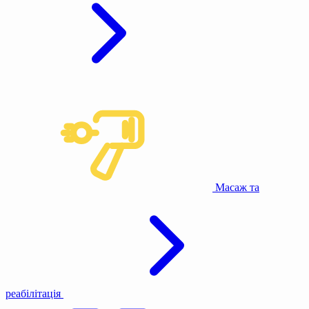
Масаж та
реабілітація