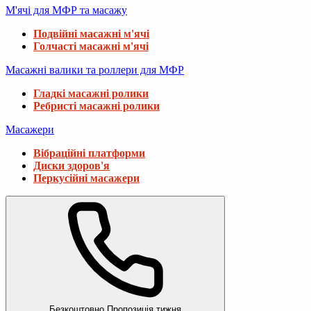
М'ячі для МФР та масажу
Подвійні масажні м'ячі
Голчасті масажні м'ячі
Масажні валики та роллери для МФР
Гладкі масажні ролики
Ребристі масажні ролики
Масажери
Вібраційні платформи
Диски здоров'я
Перкусійні масажери
Безкоштовно
Пропозиція тижня