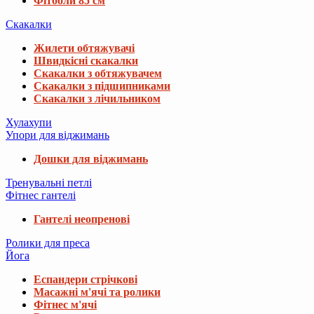
Фітболи 85 см
Скакалки
Жилети обтяжувачі
Швидкісні скакалки
Скакалки з обтяжувачем
Скакалки з підшипниками
Скакалки з лічильником
Хулахупи
Упори для віджимань
Дошки для віджимань
Тренувальні петлі
Фітнес гантелі
Гантелі неопренові
Ролики для преса
Йога
Еспандери стрічкові
Масажні м'ячі та ролики
Фітнес м'ячі