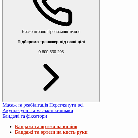
Безкоштовно
Пропозиція тижня
Підберемо тренажер під ваші цілі
0 800 330 295
Масаж та реабілітація
Переглянути всі
Акупресурні та масажні килимки
Бандажі та фіксатори
Бандажі та ортези на коліно
Бандажі та ортези на кисть руки