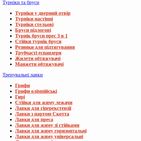
Турніки та бруси
Турніки у дверний отвір
Турніки настінні
Турніки стельові
Бруси підлогові
Турнік бруси прес 3 в 1
Стійки турнік бруси
Резинки для підтягування
Трубчасті еспандери
Жилети обтяжувачі
Манжети обтяжувачі
Тренувальні лавки
Грифи
Грифи олімпійські
Гирі
Стійки для жиму лежачи
Лавки для гіперекстензії
Лавки з партою Скотта
Лавки для преса
Лавки для жиму зі стійками
Лавки для жиму горизонтальні
Лавки для жиму універсальні