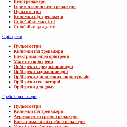
Велотренажери
Горизонтальні велотренажери
Пульсометри
Килимки під тренажери
Спін байки магнітні
Спінбайки для дому
Орбітреки
Пульсометри
Килимки під тренажери
Електромагнітні орбітреки
Магнітні орбітреки
Орбітреки передньоприводні
Орбітреки задньоприводні
Орбітреки для високих користувачів
Орбітреки генераторні
Орбітреки для дому
Гребні тренажери
Пульсометри
Килимки під тренажери
Аеромагнітні гребні тренажери
Електромагнітні гребні тренажери
Магнітні гребні тренажери