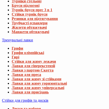
Турніки стельові
Бруси підлогові
Турнік бруси прес 3 в 1
Стійки турнік бруси
Резинки для підтягування
Трубчасті еспандери
Жилети обтяжувачі
Манжети обтяжувачі
Тренувальні лавки
Грифи
Грифи олімпійські
Гирі
Стійки для жиму лежачи
Лавки для гіперекстензії
Лавки з партою Скотта
Лавки для преса
Лавки для жиму зі стійками
Лавки для жиму горизонтальні
Лавки для жиму універсальні
Лавки для присідань
Стійки для грифів та дисків
Диски та набори