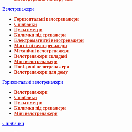
Велотренажери
Горизонтальні велотренажери
Спінбайки
Пульсометри
Килимки під тренажери
Електромагнітні велотренажери
Магнітні велотренажери
Механічні велотренажери
Велотренажери складані
Міні велотренажери
Повітряні велотренажери
Велотренажери для дому
Горизонтальні велотренажери
Велотренажери
Спінбайки
Пульсометри
Килимки під тренажери
Міні велотренажери
Спінбайки