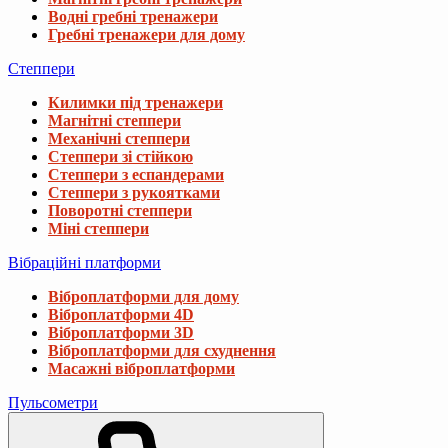
Водні гребні тренажери
Гребні тренажери для дому
Степпери
Килимки під тренажери
Магнітні степпери
Механічні степпери
Степпери зі стійкою
Степпери з еспандерами
Степпери з рукоятками
Поворотні степпери
Міні степпери
Вібраційні платформи
Віброплатформи для дому
Віброплатформи 4D
Віброплатформи 3D
Віброплатформи для схуднення
Масажні віброплатформи
Пульсометри