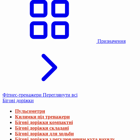
Призначення
Фітнес-тренажери
Переглянути всі
Бігові доріжки
Пульсометри
Килимки під тренажери
Бігові доріжки компактні
Бігові доріжки складані
Бігові доріжки для ходьби
Бігові доріжки з регулюванням кута нахилу