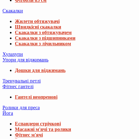
Фітболи 85 см
Скакалки
Жилети обтяжувачі
Швидкісні скакалки
Скакалки з обтяжувачем
Скакалки з підшипниками
Скакалки з лічильником
Хулахупи
Упори для віджимань
Дошки для віджимань
Тренувальні петлі
Фітнес гантелі
Гантелі неопренові
Ролики для преса
Йога
Еспандери стрічкові
Масажні м'ячі та ролики
Фітнес м'ячі