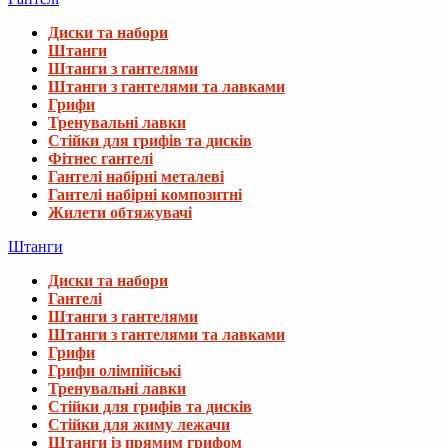
Диски та набори
Штанги
Штанги з гантелями
Штанги з гантелями та лавками
Грифи
Тренувальні лавки
Стійки для грифів та дисків
Фітнес гантелі
Гантелі набірні металеві
Гантелі набірні композитні
Жилети обтяжувачі
Штанги
Диски та набори
Гантелі
Штанги з гантелями
Штанги з гантелями та лавками
Грифи
Грифи олімпійські
Тренувальні лавки
Стійки для грифів та дисків
Стійки для жиму лежачи
Штанги із прямим грифом