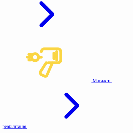
Масаж та
реабілітація