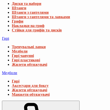
Диски та набори
Штанги
Штанги з гантелями
Штанги з гантелями та лавками
Грифи
Накладки на гриф
Стійки для грифів та дисків
Гирі
Тренувальні лавки
Медболи
Гирі чавунні
Гирі пластикові
Жилети обтяжувачі
Медболи
Гирі
Аксесуари для боксу
Жилети обтяжувачі
Манжети обтяжувачі