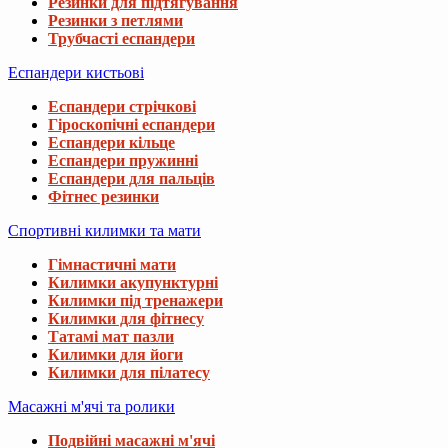
Резинки для підтягування
Резинки з петлями
Трубчасті еспандери
Еспандери кистьові
Еспандери стрічкові
Гіроскопічні еспандери
Еспандери кільце
Еспандери пружинні
Еспандери для пальців
Фітнес резинки
Спортивні килимки та мати
Гімнастичні мати
Килимки акупунктурні
Килимки під тренажери
Килимки для фітнесу
Татамі мат пазли
Килимки для йоги
Килимки для пілатесу
Масажні м'ячі та ролики
Подвійні масажні м'ячі