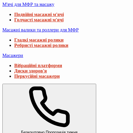
М'ячі для МФР та масажу
Подвійні масажні м'ячі
Голчасті масажні м'ячі
Масажні валики та роллери для МФР
Гладкі масажні ролики
Ребристі масажні ролики
Масажери
Вібраційні платформи
Диски здоров'я
Перкусійні масажери
Безкоштовно
Пропозиція тижня