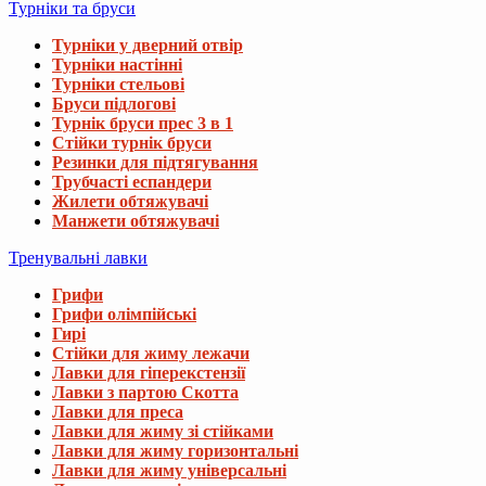
Турніки та бруси
Турніки у дверний отвір
Турніки настінні
Турніки стельові
Бруси підлогові
Турнік бруси прес 3 в 1
Стійки турнік бруси
Резинки для підтягування
Трубчасті еспандери
Жилети обтяжувачі
Манжети обтяжувачі
Тренувальні лавки
Грифи
Грифи олімпійські
Гирі
Стійки для жиму лежачи
Лавки для гіперекстензії
Лавки з партою Скотта
Лавки для преса
Лавки для жиму зі стійками
Лавки для жиму горизонтальні
Лавки для жиму універсальні