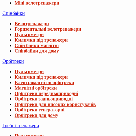
Міні велотренажери
Спінбайки
Велотренажери
Горизонтальні велотренажери
Пульсометри
Килимки під тренажери
Спін байки магнітні
Спінбайки для дому
Орбітреки
Пульсометри
Килимки під тренажери
Електромагнітні орбітреки
Магнітні орбітреки
Орбітреки передньоприводні
Орбітреки задньоприводні
Орбітреки для високих користувачів
Орбітреки генераторні
Орбітреки для дому
Гребні тренажери
Пульсометри