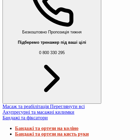
Безкоштовно
Пропозиція тижня
Підберемо тренажер під ваші цілі
0 800 330 295
Масаж та реабілітація
Переглянути всі
Акупресурні та масажні килимки
Бандажі та фіксатори
Бандажі та ортези на коліно
Бандажі та ортези на кисть руки