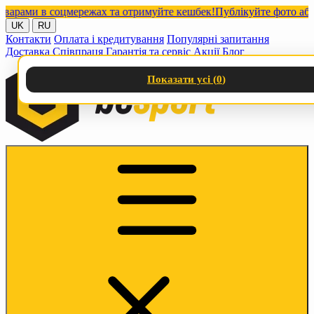
ами в соцмережах та отримуйте кешбек!
Публікуйте фото або віде
UK
RU
Контакти
Оплата і кредитування
Популярні запитання
Доставка
Співпраця
Гарантія та сервіс
Акції
Блог
Показати усі (
0
)