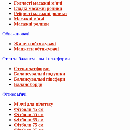
Голчасті масажні м'ячі
Гладкі масажні ролики
Ребристі масажні ролики
Масажні м'ячі
Масажні ролики
Обважнювачі
Жилети обтяжувачі
Манжети обтяжувачі
Степ та балансувальні платформи
Степ-платформи
Балансувальні подушки
Балансувальні півсфери
Баланс борди
Фітнес м'ячі
М'ячі для пілатесу
Фітболи 45 см
Фітболи 55 см
Фітболи 65 см
Фітболи 75 см