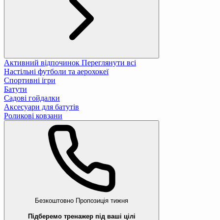
Активний відпочинок
Переглянути всі
Настільні футболи та аерохокеї
Спортивні ігри
Батути
Садові гойдалки
Аксесуари для батутів
Роликові ковзани
Безкоштовно
Пропозиція тижня
Підберемо тренажер під ваші цілі