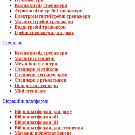
Килимки під тренажери
Аеромагнітні гребні тренажери
Електромагнітні гребні тренажери
Магнітні гребні тренажери
Водні гребні тренажери
Гребні тренажери для дому
Степпери
Килимки під тренажери
Магнітні степпери
Механічні степпери
Степпери зі стійкою
Степпери з еспандерами
Степпери з рукоятками
Поворотні степпери
Міні степпери
Вібраційні платформи
Віброплатформи для дому
Віброплатформи 4D
Віброплатформи 3D
Віброплатформи для схуднення
Масажні віброплатформи