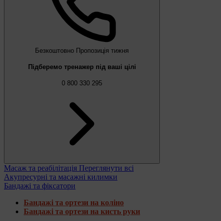
Безкоштовно
Пропозиція тижня
Підберемо тренажер під ваші цілі
0 800 330 295
Масаж та реабілітація
Переглянути всі
Акупресурні та масажні килимки
Бандажі та фіксатори
Бандажі та ортези на коліно
Бандажі та ортези на кисть руки