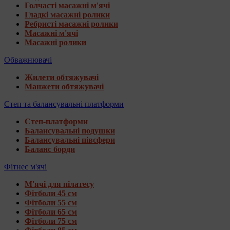
Голчасті масажні м'ячі
Гладкі масажні ролики
Ребристі масажні ролики
Масажні м'ячі
Масажні ролики
Обважнювачі
Жилети обтяжувачі
Манжети обтяжувачі
Степ та балансувальні платформи
Степ-платформи
Балансувальні подушки
Балансувальні півсфери
Баланс борди
Фітнес м'ячі
М'ячі для пілатесу
Фітболи 45 см
Фітболи 55 см
Фітболи 65 см
Фітболи 75 см