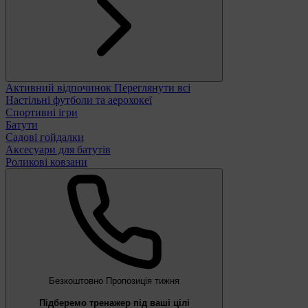
Активний відпочинок
Переглянути всі
Настільні футболи та аерохокеї
Спортивні ігри
Батути
Садові гойдалки
Аксесуари для батутів
Роликові ковзани
Безкоштовно
Пропозиція тижня
Підберемо тренажер під ваші цілі