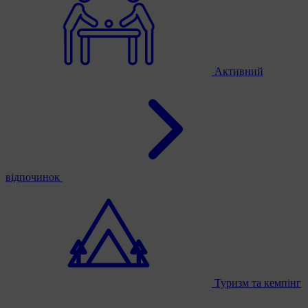
Активний
відпочинок
Туризм та кемпінг