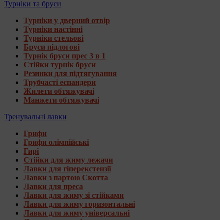
Турніки та бруси
Турніки у дверний отвір
Турніки настінні
Турніки стельові
Бруси підлогові
Турнік бруси прес 3 в 1
Стійки турнік бруси
Резинки для підтягування
Трубчасті еспандери
Жилети обтяжувачі
Манжети обтяжувачі
Тренувальні лавки
Грифи
Грифи олімпійські
Гирі
Стійки для жиму лежачи
Лавки для гіперекстензії
Лавки з партою Скотта
Лавки для преса
Лавки для жиму зі стійками
Лавки для жиму горизонтальні
Лавки для жиму універсальні