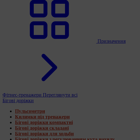
Призначення
Фітнес-тренажери
Переглянути всі
Бігові доріжки
Пульсометри
Килимки під тренажери
Бігові доріжки компактні
Бігові доріжки складані
Бігові доріжки для ходьби
Бігові доріжки з регулюванням кута нахилу