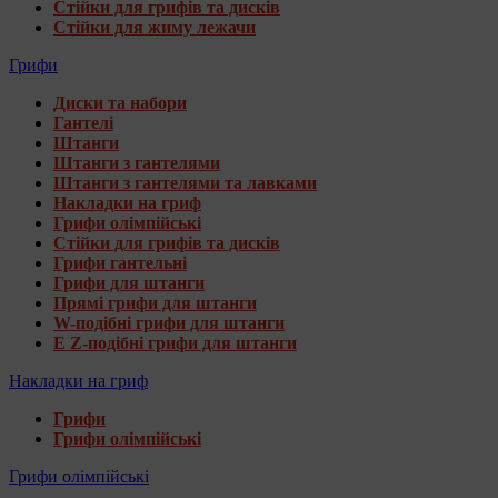
Стійки для грифів та дисків
Стійки для жиму лежачи
Грифи
Диски та набори
Гантелі
Штанги
Штанги з гантелями
Штанги з гантелями та лавками
Накладки на гриф
Грифи олімпійські
Стійки для грифів та дисків
Грифи гантельні
Грифи для штанги
Прямі грифи для штанги
W-подібні грифи для штанги
E Z-подібні грифи для штанги
Накладки на гриф
Грифи
Грифи олімпійські
Грифи олімпійські