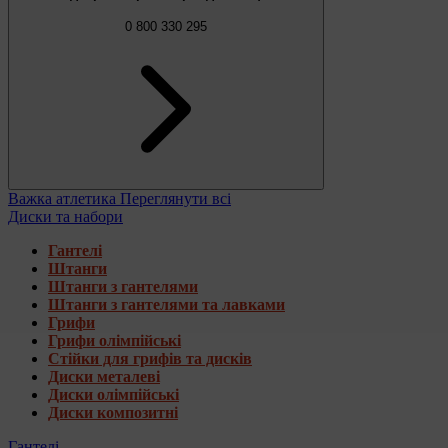
0 800 330 295
Важка атлетика
Переглянути всі
Диски та набори
Гантелі
Штанги
Штанги з гантелями
Штанги з гантелями та лавками
Грифи
Грифи олімпійські
Стійки для грифів та дисків
Диски металеві
Диски олімпійські
Диски композитні
Гантелі