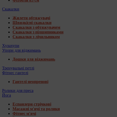
Фітболи 85 см
Скакалки
Жилети обтяжувачі
Швидкісні скакалки
Скакалки з обтяжувачем
Скакалки з підшипниками
Скакалки з лічильником
Хулахупи
Упори для віджимань
Дошки для віджимань
Тренувальні петлі
Фітнес гантелі
Гантелі неопренові
Ролики для преса
Йога
Еспандери стрічкові
Масажні м'ячі та ролики
Фітнес м'ячі