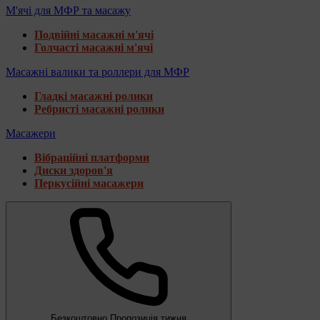
М'ячі для МФР та масажу
Подвійні масажні м'ячі
Голчасті масажні м'ячі
Масажні валики та роллери для МФР
Гладкі масажні ролики
Ребристі масажні ролики
Масажери
Вібраційні платформи
Диски здоров'я
Перкусійні масажери
Безкоштовно
Пропозиція тижня