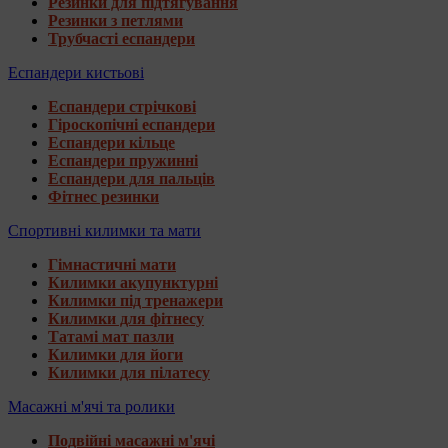
Резинки для підтягування
Резинки з петлями
Трубчасті еспандери
Еспандери кистьові
Еспандери стрічкові
Гіроскопічні еспандери
Еспандери кільце
Еспандери пружинні
Еспандери для пальців
Фітнес резинки
Спортивні килимки та мати
Гімнастичні мати
Килимки акупунктурні
Килимки під тренажери
Килимки для фітнесу
Татамі мат пазли
Килимки для йоги
Килимки для пілатесу
Масажні м'ячі та ролики
Подвійні масажні м'ячі