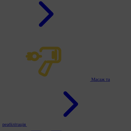
Масаж та
реабілітація