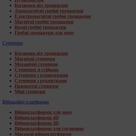
Килимки під тренажери
Аеромагнітні гребні тренажери
Електромагнітні гребні тренажери
Магнітні гребні тренажери
Водні гребні тренажери
Гребні тренажери для дому
Степпери
Килимки під тренажери
Магнітні степпери
Механічні степпери
Степпери зі стійкою
Степпери з еспандерами
Степпери з рукоятками
Поворотні степпери
Міні степпери
Вібраційні платформи
Віброплатформи для дому
Віброплатформи 4D
Віброплатформи 3D
Віброплатформи для схуднення
Масажні віброплатформи