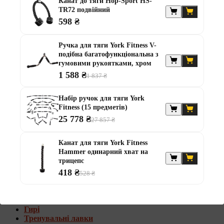
Канат до тяги Hop-Sport HS-
Штанги з w-подібним грифом
TR72 подвійний
Жилети обтяжувачі
598 ₴
Штанги з гантелями
Ручка для тяги York Fitness V-
Диски та набори
подібна багатофункціональна з
Гантелі
гумовими рукоятками, хром
Штанги
1 588 ₴
Штанги з гантелями та лавками
1 837 ₴
Грифи
Грифи олімпійські
Набір ручок для тяги York
Тренувальні лавки
Fitness (15 предметів)
Стійки для грифів та дисків
25 778 ₴
27 857 ₴
Стійки для жиму лежачи
Штанги з гантелями та лавками
Канат для тяги York Fitness
Hammer одинарний хват на
Диски та набори
трицепс
Гантелі
418 ₴
Штанги
528 ₴
Штанги з гантелями
Грифи
Грифи олімпійські
Гирі
Тренувальні лавки