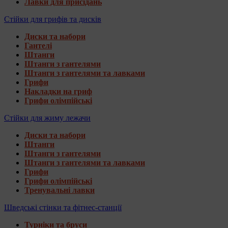
Лавки для присідань
Стійки для грифів та дисків
Диски та набори
Гантелі
Штанги
Штанги з гантелями
Штанги з гантелями та лавками
Грифи
Накладки на гриф
Грифи олімпійські
Стійки для жиму лежачи
Диски та набори
Штанги
Штанги з гантелями
Штанги з гантелями та лавками
Грифи
Грифи олімпійські
Тренувальні лавки
Шведські стінки та фітнес-станції
Турніки та бруси