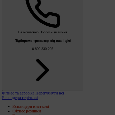
Безкоштовно
Пропозиція тижня
Підберемо тренажер під ваші цілі
0 800 330 295
Фітнес та аеробіка
Переглянути всі
Еспандери стрічкові
Еспандери кистьові
Фітнес резинки