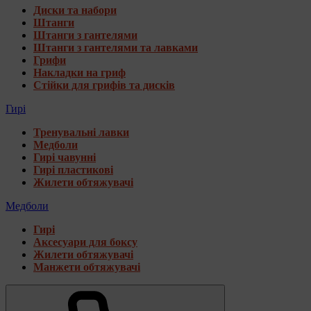
Диски та набори
Штанги
Штанги з гантелями
Штанги з гантелями та лавками
Грифи
Накладки на гриф
Стійки для грифів та дисків
Гирі
Тренувальні лавки
Медболи
Гирі чавунні
Гирі пластикові
Жилети обтяжувачі
Медболи
Гирі
Аксесуари для боксу
Жилети обтяжувачі
Манжети обтяжувачі