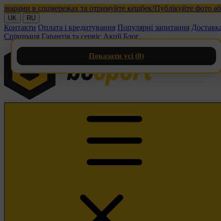
ами в соцмережах та отримуйте кешбек!
Публікуйте фото або від
UK
RU
Контакти
Оплата і кредитування
Популярні запитання
Доставк
Співпраця
Гарантія та сервіс
Акції
Блог
Показати усі (
0
)