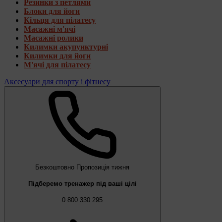
Резинки з петлями
Блоки для йоги
Кільця для пілатесу
Масажні м'ячі
Масажні ролики
Килимки акупунктурні
Килимки для йоги
М'ячі для пілатесу
Аксесуари для спорту і фітнесу
Безкоштовно
Пропозиція тижня
Підберемо тренажер під ваші цілі
0 800 330 295