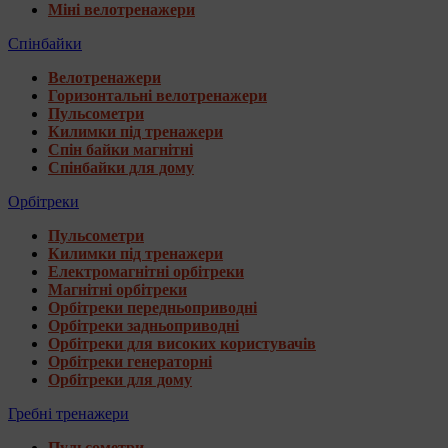
Міні велотренажери
Спінбайки
Велотренажери
Горизонтальні велотренажери
Пульсометри
Килимки під тренажери
Спін байки магнітні
Спінбайки для дому
Орбітреки
Пульсометри
Килимки під тренажери
Електромагнітні орбітреки
Магнітні орбітреки
Орбітреки передньоприводні
Орбітреки задньоприводні
Орбітреки для високих користувачів
Орбітреки генераторні
Орбітреки для дому
Гребні тренажери
Пульсометри