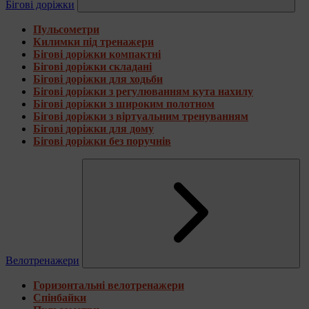
Бігові доріжки
Пульсометри
Килимки під тренажери
Бігові доріжки компактні
Бігові доріжки складані
Бігові доріжки для ходьби
Бігові доріжки з регулюванням кута нахилу
Бігові доріжки з широким полотном
Бігові доріжки з віртуальним тренуванням
Бігові доріжки для дому
Бігові доріжки без поручнів
Велотренажери
Горизонтальні велотренажери
Спінбайки