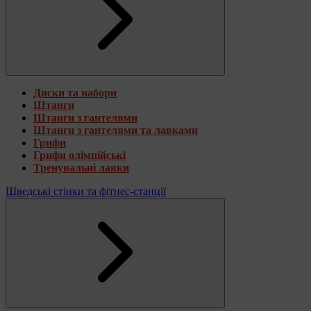
Диски та набори
Штанги
Штанги з гантелями
Штанги з гантелями та лавками
Грифи
Грифи олімпійські
Тренувальні лавки
Шведські стінки та фітнес-станції