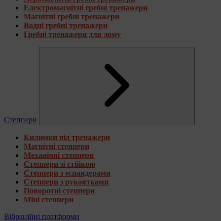
Електромагнітні гребні тренажери
Магнітні гребні тренажери
Водні гребні тренажери
Гребні тренажери для дому
Степпери
Килимки під тренажери
Магнітні степпери
Механічні степпери
Степпери зі стійкою
Степпери з еспандерами
Степпери з рукоятками
Поворотні степпери
Міні степпери
Вібраційні платформи