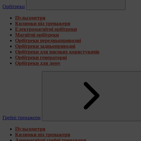
Орбітреки
Пульсометри
Килимки під тренажери
Електромагнітні орбітреки
Магнітні орбітреки
Орбітреки передньоприводні
Орбітреки задньоприводні
Орбітреки для високих користувачів
Орбітреки генераторні
Орбітреки для дому
Гребні тренажери
Пульсометри
Килимки під тренажери
Аеромагнітні гребні тренажери