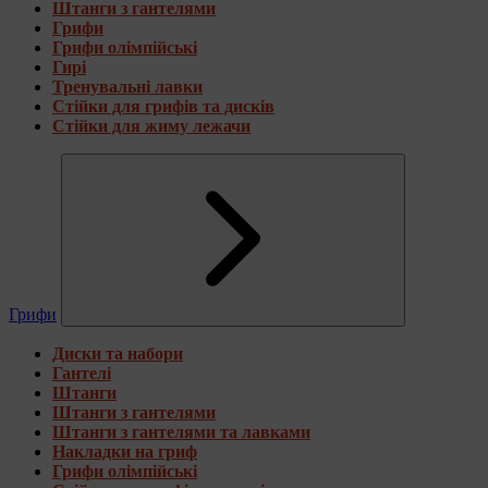
Штанги з гантелями
Грифи
Грифи олімпійські
Гирі
Тренувальні лавки
Стійки для грифів та дисків
Стійки для жиму лежачи
Грифи
Диски та набори
Гантелі
Штанги
Штанги з гантелями
Штанги з гантелями та лавками
Накладки на гриф
Грифи олімпійські