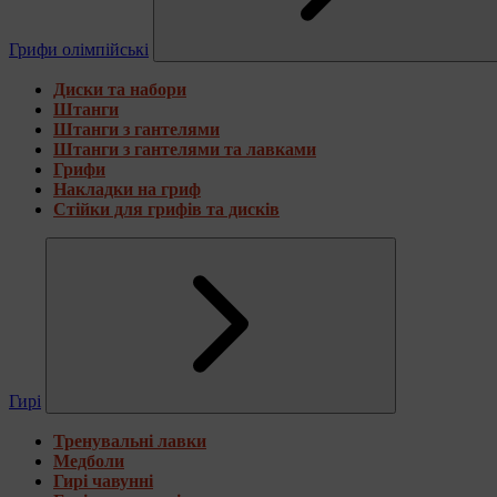
Грифи олімпійські
Диски та набори
Штанги
Штанги з гантелями
Штанги з гантелями та лавками
Грифи
Накладки на гриф
Стійки для грифів та дисків
Гирі
Тренувальні лавки
Медболи
Гирі чавунні