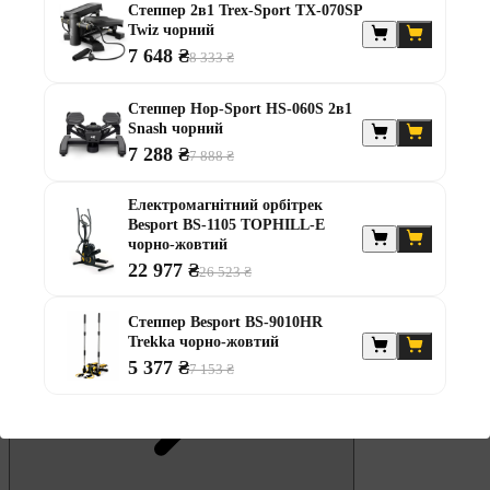
Степпер 2в1 Trex-Sport TX-070SP
Штанги
Twiz чорний
7 648 ₴
Диски та набори
8 333 ₴
Гантелі
Штанги з гантелями
Степпер Hop-Sport HS-060S 2в1
Штанги з гантелями та лавками
Snash чорний
Грифи
7 288 ₴
Грифи олімпійські
7 888 ₴
Тренувальні лавки
Стійки для грифів та дисків
Електромагнітний орбітрек
Стійки для жиму лежачи
Besport BS-1105 TOPHILL-E
Штанги із прямим грифом
чорно-жовтий
Штанги з w-подібним грифом
22 977 ₴
26 523 ₴
Жилети обтяжувачі
Штанги з гантелями
Степпер Besport BS-9010HR
Trekka чорно-жовтий
5 377 ₴
7 153 ₴