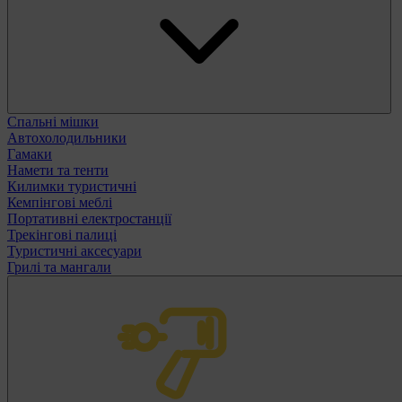
Спальні мішки
Автохолодильники
Гамаки
Намети та тенти
Килимки туристичні
Кемпінгові меблі
Портативні електростанції
Трекінгові палиці
Туристичні аксесуари
Грилі та мангали