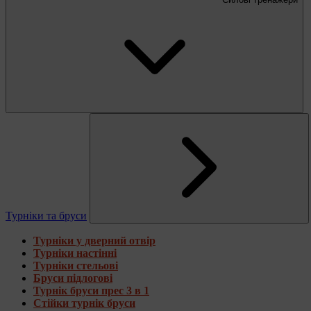
Турніки та бруси
Турніки у дверний отвір
Турніки настінні
Турніки стельові
Бруси підлогові
Турнік бруси прес 3 в 1
Стійки турнік бруси