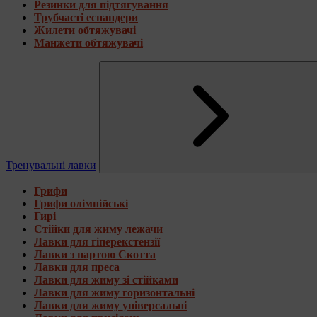
Резинки для підтягування
Трубчасті еспандери
Жилети обтяжувачі
Манжети обтяжувачі
Тренувальні лавки
Грифи
Грифи олімпійські
Гирі
Стійки для жиму лежачи
Лавки для гіперекстензії
Лавки з партою Скотта
Лавки для преса
Лавки для жиму зі стійками
Лавки для жиму горизонтальні
Лавки для жиму універсальні