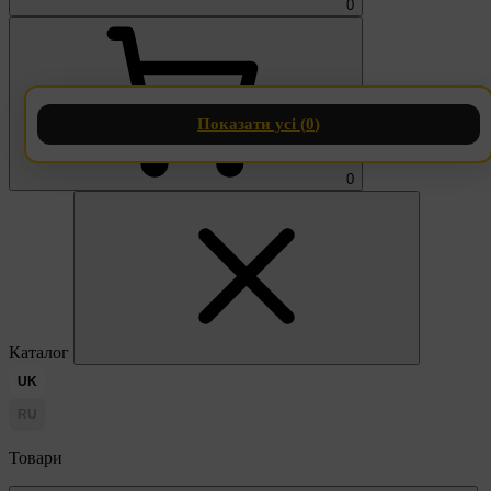
0
Показати усі (
0
)
0
Каталог
UK
RU
Товари