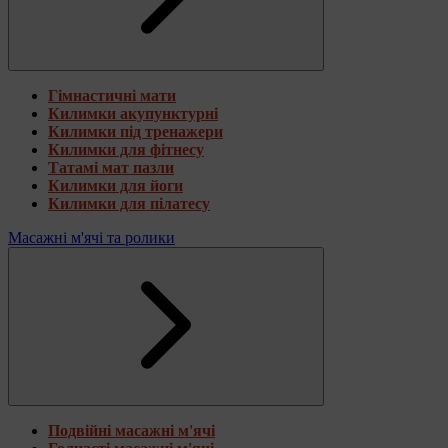
Гімнастичні мати
Килимки акупунктурні
Килимки під тренажери
Килимки для фітнесу
Татамі мат пазли
Килимки для йоги
Килимки для пілатесу
Масажні м'ячі та ролики
Подвійні масажні м'ячі