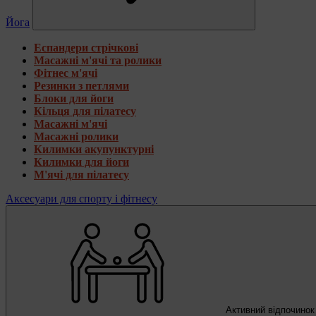
Йога
Еспандери стрічкові
Масажні м'ячі та ролики
Фітнес м'ячі
Резинки з петлями
Блоки для йоги
Кільця для пілатесу
Масажні м'ячі
Масажні ролики
Килимки акупунктурні
Килимки для йоги
М'ячі для пілатесу
Аксесуари для спорту і фітнесу
Активний відпочинок