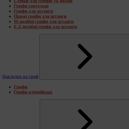
Стійки для грифів та дисків
Грифи гантельні
Грифи для штанги
Прямі грифи для штанги
W-подібні грифи для штанги
E Z-подібні грифи для штанги
Накладки на гриф
Грифи
Грифи олімпійські