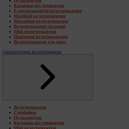
Пульсометри
Килимки під тренажери
Електромагнітні велотренажери
Магнітні велотренажери
Механічні велотренажери
Велотренажери складані
Міні велотренажери
Повітряні велотренажери
Велотренажери для дому
Горизонтальні велотренажери
Велотренажери
Спінбайки
Пульсометри
Килимки під тренажери
Міні велотренажери