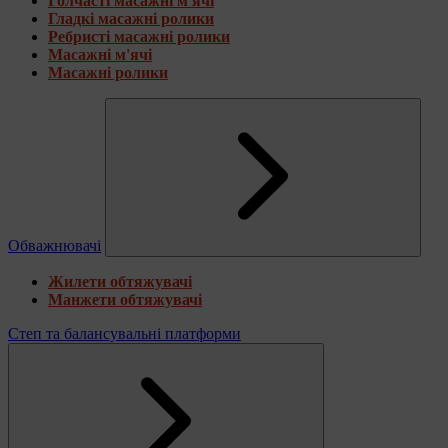
Голчасті масажні м'ячі
Гладкі масажні ролики
Ребристі масажні ролики
Масажні м'ячі
Масажні ролики
Обважнювачі
Жилети обтяжувачі
Манжети обтяжувачі
Степ та балансувальні платформи