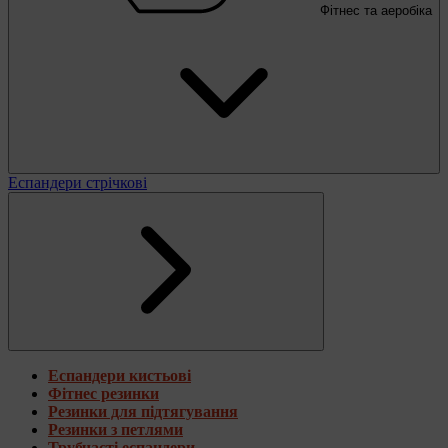
Фітнес та аеробіка
Еспандери стрічкові
Еспандери кистьові
Фітнес резинки
Резинки для підтягування
Резинки з петлями
Трубчасті еспандери