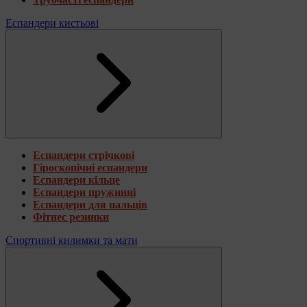
Еспандери кистьові
Еспандери стрічкові
Гіроскопічні еспандери
Еспандери кільце
Еспандери пружинні
Еспандери для пальців
Фітнес резинки
Спортивні килимки та мати