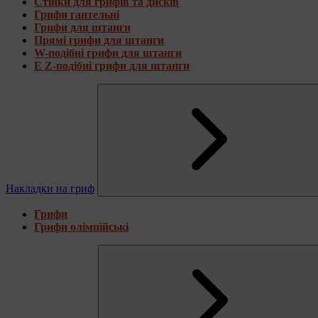
Стійки для грифів та дисків
Грифи гантельні
Грифи для штанги
Прямі грифи для штанги
W-подібні грифи для штанги
E Z-подібні грифи для штанги
Накладки на гриф
Грифи
Грифи олімпійські