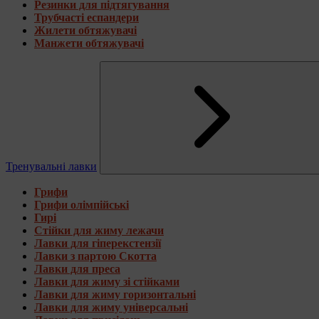
Резинки для підтягування
Трубчасті еспандери
Жилети обтяжувачі
Манжети обтяжувачі
Тренувальні лавки
Грифи
Грифи олімпійські
Гирі
Стійки для жиму лежачи
Лавки для гіперекстензії
Лавки з партою Скотта
Лавки для преса
Лавки для жиму зі стійками
Лавки для жиму горизонтальні
Лавки для жиму універсальні