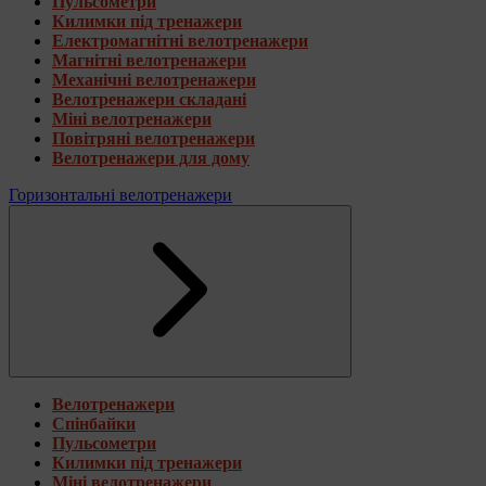
Пульсометри
Килимки під тренажери
Електромагнітні велотренажери
Магнітні велотренажери
Механічні велотренажери
Велотренажери складані
Міні велотренажери
Повітряні велотренажери
Велотренажери для дому
Горизонтальні велотренажери
Велотренажери
Спінбайки
Пульсометри
Килимки під тренажери
Міні велотренажери