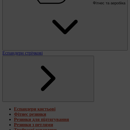
Фітнес та аеробіка
Еспандери стрічкові
Еспандери кистьові
Фітнес резинки
Резинки для підтягування
Резинки з петлями
Трубчасті еспандери