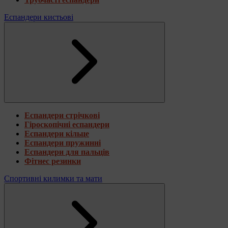
Еспандери кистьові
Еспандери стрічкові
Гіроскопічні еспандери
Еспандери кільце
Еспандери пружинні
Еспандери для пальців
Фітнес резинки
Спортивні килимки та мати