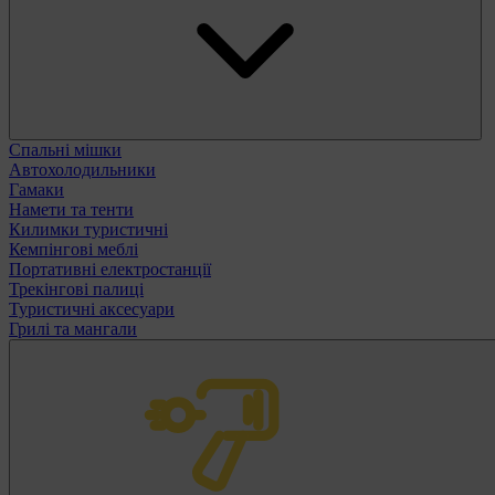
Спальні мішки
Автохолодильники
Гамаки
Намети та тенти
Килимки туристичні
Кемпінгові меблі
Портативні електростанції
Трекінгові палиці
Туристичні аксесуари
Грилі та мангали