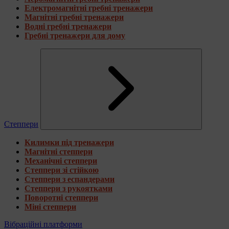
Електромагнітні гребні тренажери
Магнітні гребні тренажери
Водні гребні тренажери
Гребні тренажери для дому
Степпери
Килимки під тренажери
Магнітні степпери
Механічні степпери
Степпери зі стійкою
Степпери з еспандерами
Степпери з рукоятками
Поворотні степпери
Міні степпери
Вібраційні платформи