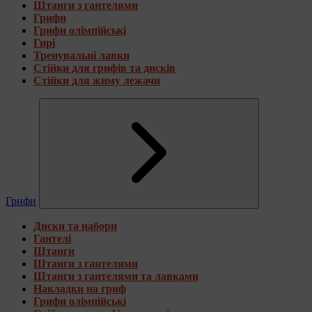
Штанги з гантелями
Грифи
Грифи олімпійські
Гирі
Тренувальні лавки
Стійки для грифів та дисків
Стійки для жиму лежачи
Грифи
Диски та набори
Гантелі
Штанги
Штанги з гантелями
Штанги з гантелями та лавками
Накладки на гриф
Грифи олімпійські