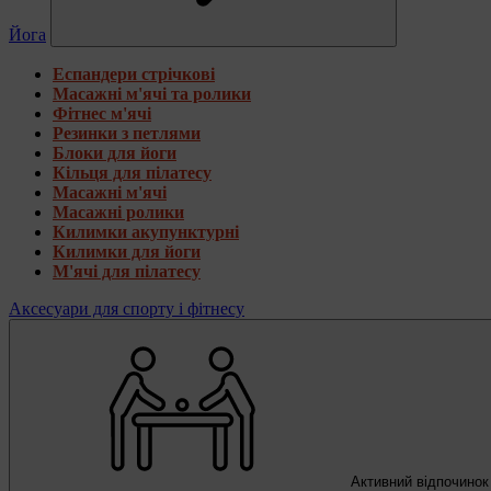
Йога
Еспандери стрічкові
Масажні м'ячі та ролики
Фітнес м'ячі
Резинки з петлями
Блоки для йоги
Кільця для пілатесу
Масажні м'ячі
Масажні ролики
Килимки акупунктурні
Килимки для йоги
М'ячі для пілатесу
Аксесуари для спорту і фітнесу
Активний відпочинок