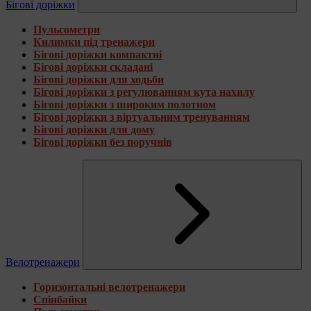
Бігові доріжки
Пульсометри
Килимки під тренажери
Бігові доріжки компактні
Бігові доріжки складані
Бігові доріжки для ходьби
Бігові доріжки з регулюванням кута нахилу
Бігові доріжки з широким полотном
Бігові доріжки з віртуальним тренуванням
Бігові доріжки для дому
Бігові доріжки без поручнів
Велотренажери
Горизонтальні велотренажери
Спінбайки