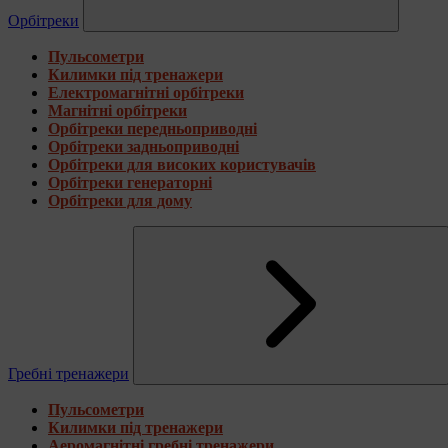
Орбітреки
Пульсометри
Килимки під тренажери
Електромагнітні орбітреки
Магнітні орбітреки
Орбітреки передньоприводні
Орбітреки задньоприводні
Орбітреки для високих користувачів
Орбітреки генераторні
Орбітреки для дому
Гребні тренажери
Пульсометри
Килимки під тренажери
Аеромагнітні гребні тренажери