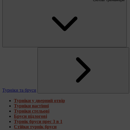
Турніки та бруси
Турніки у дверний отвір
Турніки настінні
Турніки стельові
Бруси підлогові
Турнік бруси прес 3 в 1
Стійки турнік бруси