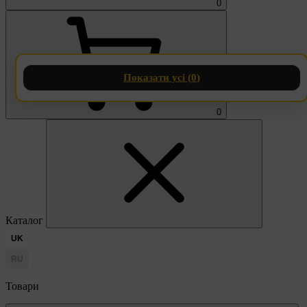
0
Показати усі (
0
)
0
Каталог
UK
RU
Товари