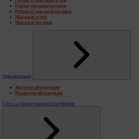
Голчасті масажні м'ячі
Гладкі масажні ролики
Ребристі масажні ролики
Масажні м'ячі
Масажні ролики
Обважнювачі
Жилети обтяжувачі
Манжети обтяжувачі
Степ та балансувальні платформи