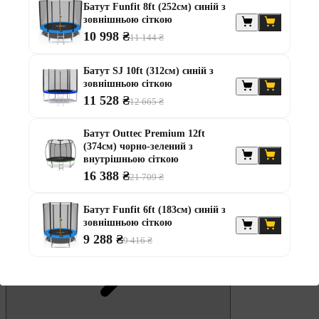
Батут Funfit 8ft (252см) синій з
Штанги
зовнішньою сіткою
10 998 ₴
Диски та набори
11 144 ₴
Гантелі
Штанги з гантелями
Батут SJ 10ft (312см) синій з
Штанги з гантелями та лавками
зовнішньою сіткою
Грифи
11 528 ₴
Грифи олімпійські
12 665 ₴
Тренувальні лавки
Стійки для грифів та дисків
Батут Outtec Premium 12ft
Стійки для жиму лежачи
(374см) чорно-зелений з
Штанги із прямим грифом
внутрішньою сіткою
Штанги з w-подібним грифом
16 388 ₴
21 709 ₴
Жилети обтяжувачі
Штанги з гантелями
Батут Funfit 6ft (183см) синій з
зовнішньою сіткою
9 288 ₴
9 416 ₴