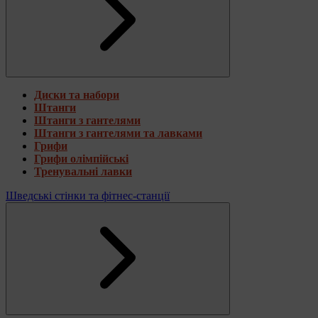
Диски та набори
Штанги
Штанги з гантелями
Штанги з гантелями та лавками
Грифи
Грифи олімпійські
Тренувальні лавки
Шведські стінки та фітнес-станції