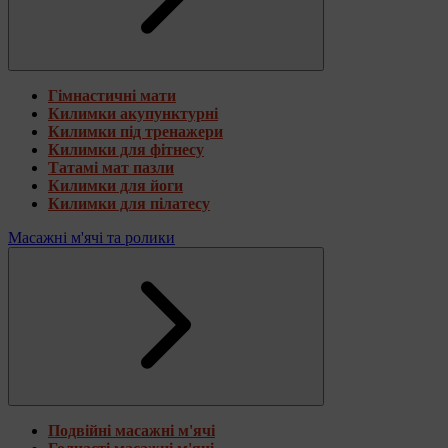
Гімнастичні мати
Килимки акупунктурні
Килимки під тренажери
Килимки для фітнесу
Татамі мат пазли
Килимки для йоги
Килимки для пілатесу
Масажні м'ячі та ролики
Подвійні масажні м'ячі