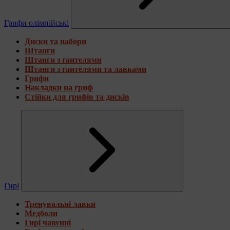
Грифи олімпійські
Диски та набори
Штанги
Штанги з гантелями
Штанги з гантелями та лавками
Грифи
Накладки на гриф
Стійки для грифів та дисків
Гирі
Тренувальні лавки
Медболи
Гирі чавунні