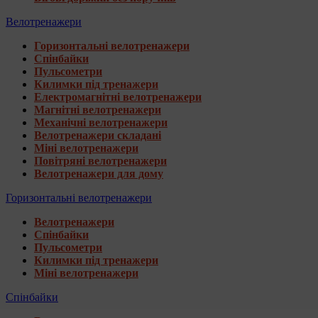
Велотренажери
Горизонтальні велотренажери
Спінбайки
Пульсометри
Килимки під тренажери
Електромагнітні велотренажери
Магнітні велотренажери
Механічні велотренажери
Велотренажери складані
Міні велотренажери
Повітряні велотренажери
Велотренажери для дому
Горизонтальні велотренажери
Велотренажери
Спінбайки
Пульсометри
Килимки під тренажери
Міні велотренажери
Спінбайки