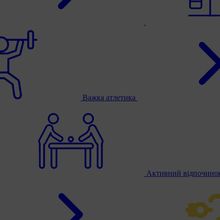
Важка атлетика
Активний відпочино