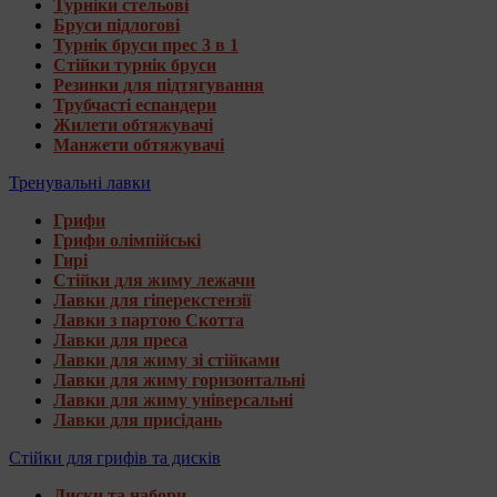
Турніки стельові
Бруси підлогові
Турнік бруси прес 3 в 1
Стійки турнік бруси
Резинки для підтягування
Трубчасті еспандери
Жилети обтяжувачі
Манжети обтяжувачі
Тренувальні лавки
Грифи
Грифи олімпійські
Гирі
Стійки для жиму лежачи
Лавки для гіперекстензії
Лавки з партою Скотта
Лавки для преса
Лавки для жиму зі стійками
Лавки для жиму горизонтальні
Лавки для жиму універсальні
Лавки для присідань
Стійки для грифів та дисків
Диски та набори