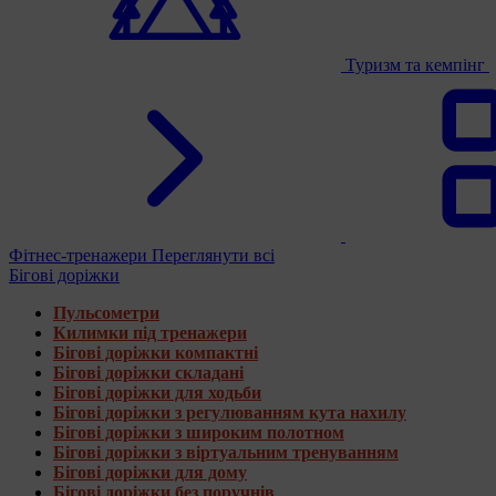
Туризм та кемпінг
Фітнес-тренажери
Переглянути всі
Бігові доріжки
Пульсометри
Килимки під тренажери
Бігові доріжки компактні
Бігові доріжки складані
Бігові доріжки для ходьби
Бігові доріжки з регулюванням кута нахилу
Бігові доріжки з широким полотном
Бігові доріжки з віртуальним тренуванням
Бігові доріжки для дому
Бігові доріжки без поручнів