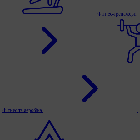
Фітнес-тренажери
Фітнес та аеробіка