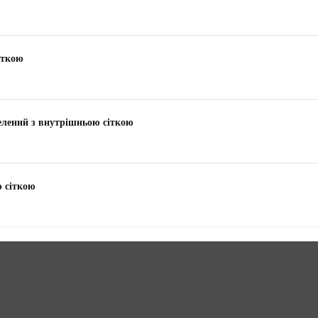
іткою
зелений з внутрішньою сіткою
ю сіткою