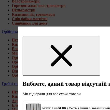
Велотренажери
Горизонтальні велотренажери
Пульсометри
Килимки під тренажери
Спін байки магнітні
Спінбайки для дому
Орбітреки
Пульсометри
Килимки під тренажери
Електромагнітні орбітреки
Магнітні орбітреки
Орбітреки передньоприводні
Орбітреки задньоприводні
Орбітреки для високих користувачів
Орбітреки генераторні
Орбітреки для дому
Вибачте, даний товар відсутній 
Гребні тренажери
Пульсометри
Ми підібрали для вас схожі товари
Килимки під тренажери
Аеромагнітні гребні тренажери
Електромагнітні гребні тренажери
Батут Funfit 8ft (252см) синій з зовнішньо
Магнітні гребні тренажери