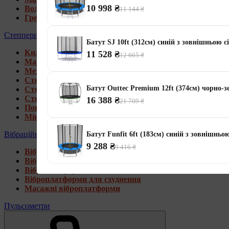
10 998 ₴
Водні гребні тренажери
11 144 ₴
Гребні тренажери для дому
Степпери
Батут SJ 10ft (312см) синій з зовнішньою с
Килимки під тренажери
11 528 ₴
12 665 ₴
Магнітні степпери
Механічні степпери
Степпери зі стійкою
Батут Outtec Premium 12ft (374см) чорно-
Степпери з еспандерами
Степпери з рукоятками
16 388 ₴
21 709 ₴
Поворотні степпери
Міні степпери
Вібраційні платформи
Батут Funfit 6ft (183см) синій з зовнішньо
9 288 ₴
9 416 ₴
Віброплатформи для дому
Віброплатформи 4D
Віброплатформи 3D
Віброплатформи для схуднення
Масажні віброплатформи
Пульсометри