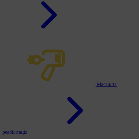
Масаж та
реабілітація