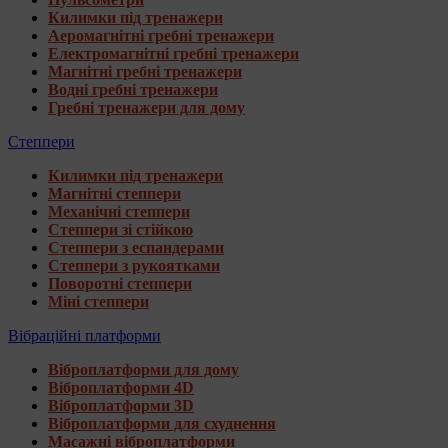
Килимки під тренажери
Аеромагнітні гребні тренажери
Електромагнітні гребні тренажери
Магнітні гребні тренажери
Водні гребні тренажери
Гребні тренажери для дому
Степпери
Килимки під тренажери
Магнітні степпери
Механічні степпери
Степпери зі стійкою
Степпери з еспандерами
Степпери з рукоятками
Поворотні степпери
Міні степпери
Вібраційні платформи
Віброплатформи для дому
Віброплатформи 4D
Віброплатформи 3D
Віброплатформи для схуднення
Масажні віброплатформи