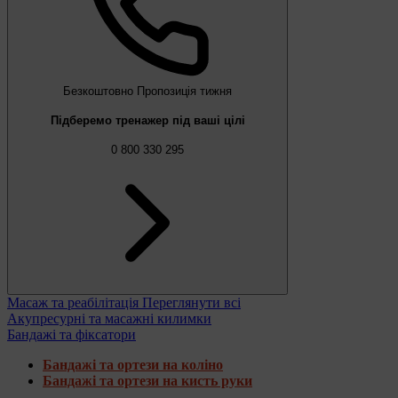
Безкоштовно
Пропозиція тижня
Підберемо тренажер під ваші цілі
0 800 330 295
Масаж та реабілітація
Переглянути всі
Акупресурні та масажні килимки
Бандажі та фіксатори
Бандажі та ортези на коліно
Бандажі та ортези на кисть руки