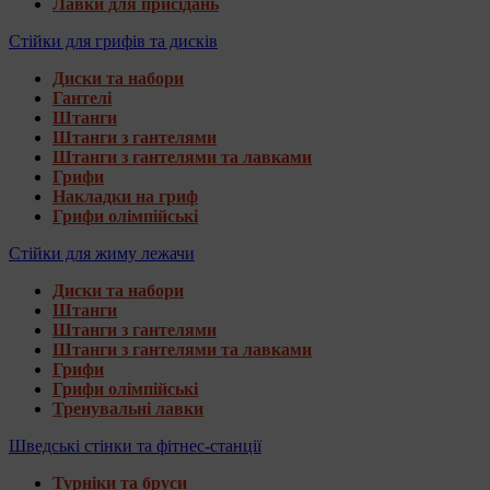
Лавки для присідань
Стійки для грифів та дисків
Диски та набори
Гантелі
Штанги
Штанги з гантелями
Штанги з гантелями та лавками
Грифи
Накладки на гриф
Грифи олімпійські
Стійки для жиму лежачи
Диски та набори
Штанги
Штанги з гантелями
Штанги з гантелями та лавками
Грифи
Грифи олімпійські
Тренувальні лавки
Шведські стінки та фітнес-станції
Турніки та бруси