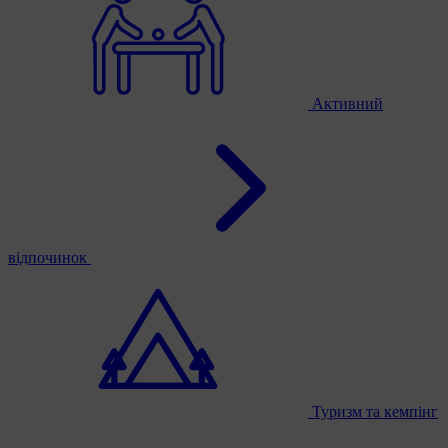
Активний
відпочинок
Туризм та кемпінг