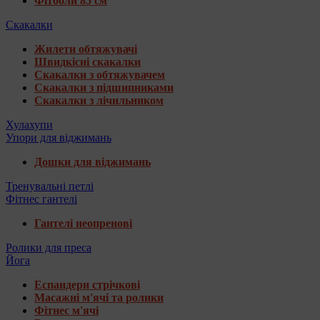
Фітболи 85 см
Скакалки
Жилети обтяжувачі
Швидкісні скакалки
Скакалки з обтяжувачем
Скакалки з підшипниками
Скакалки з лічильником
Хулахупи
Упори для віджимань
Дошки для віджимань
Тренувальні петлі
Фітнес гантелі
Гантелі неопренові
Ролики для преса
Йога
Еспандери стрічкові
Масажні м'ячі та ролики
Фітнес м'ячі