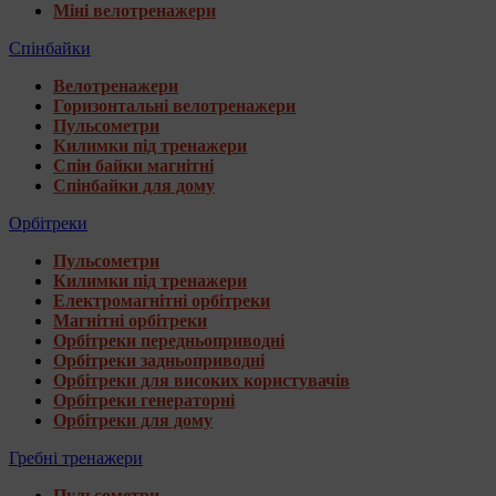
Міні велотренажери
Спінбайки
Велотренажери
Горизонтальні велотренажери
Пульсометри
Килимки під тренажери
Спін байки магнітні
Спінбайки для дому
Орбітреки
Пульсометри
Килимки під тренажери
Електромагнітні орбітреки
Магнітні орбітреки
Орбітреки передньоприводні
Орбітреки задньоприводні
Орбітреки для високих користувачів
Орбітреки генераторні
Орбітреки для дому
Гребні тренажери
Пульсометри