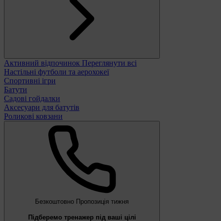
Активний відпочинок
Переглянути всі
Настільні футболи та аерохокеї
Спортивні ігри
Батути
Садові гойдалки
Аксесуари для батутів
Роликові ковзани
Безкоштовно
Пропозиція тижня
Підберемо тренажер під ваші цілі