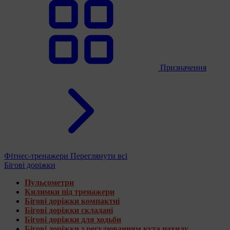
Призначення
Фітнес-тренажери
Переглянути всі
Бігові доріжки
Пульсометри
Килимки під тренажери
Бігові доріжки компактні
Бігові доріжки складані
Бігові доріжки для ходьби
Бігові доріжки з регулюванням кута нахилу