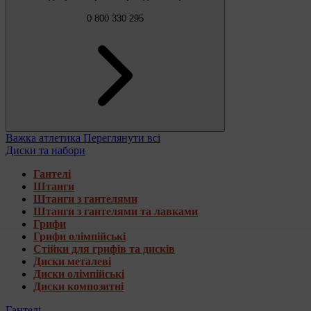
0 800 330 295
Важка атлетика
Переглянути всі
Диски та набори
Гантелі
Штанги
Штанги з гантелями
Штанги з гантелями та лавками
Грифи
Грифи олімпійські
Стійки для грифів та дисків
Диски металеві
Диски олімпійські
Диски композитні
Гантелі