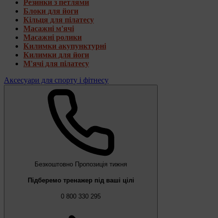
Резинки з петлями
Блоки для йоги
Кільця для пілатесу
Масажні м'ячі
Масажні ролики
Килимки акупунктурні
Килимки для йоги
М'ячі для пілатесу
Аксесуари для спорту і фітнесу
Безкоштовно
Пропозиція тижня
Підберемо тренажер під ваші цілі
0 800 330 295