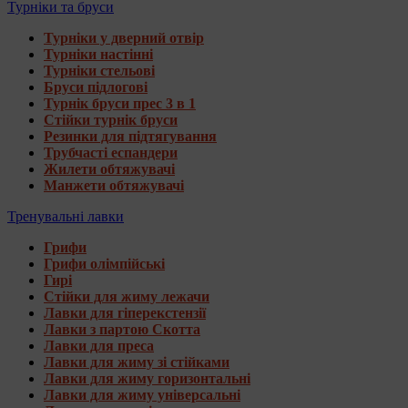
Турніки та бруси
Турніки у дверний отвір
Турніки настінні
Турніки стельові
Бруси підлогові
Турнік бруси прес 3 в 1
Стійки турнік бруси
Резинки для підтягування
Трубчасті еспандери
Жилети обтяжувачі
Манжети обтяжувачі
Тренувальні лавки
Грифи
Грифи олімпійські
Гирі
Стійки для жиму лежачи
Лавки для гіперекстензії
Лавки з партою Скотта
Лавки для преса
Лавки для жиму зі стійками
Лавки для жиму горизонтальні
Лавки для жиму універсальні