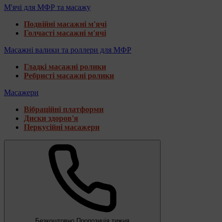
М'ячі для МФР та масажу
Подвійні масажні м'ячі
Голчасті масажні м'ячі
Масажні валики та роллери для МФР
Гладкі масажні ролики
Ребристі масажні ролики
Масажери
Вібраційні платформи
Диски здоров'я
Перкусійні масажери
Безкоштовно
Пропозиція тижня