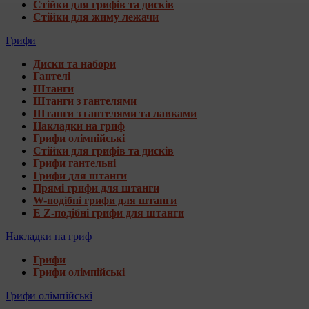
Стійки для грифів та дисків
Стійки для жиму лежачи
Грифи
Диски та набори
Гантелі
Штанги
Штанги з гантелями
Штанги з гантелями та лавками
Накладки на гриф
Грифи олімпійські
Стійки для грифів та дисків
Грифи гантельні
Грифи для штанги
Прямі грифи для штанги
W-подібні грифи для штанги
E Z-подібні грифи для штанги
Накладки на гриф
Грифи
Грифи олімпійські
Грифи олімпійські