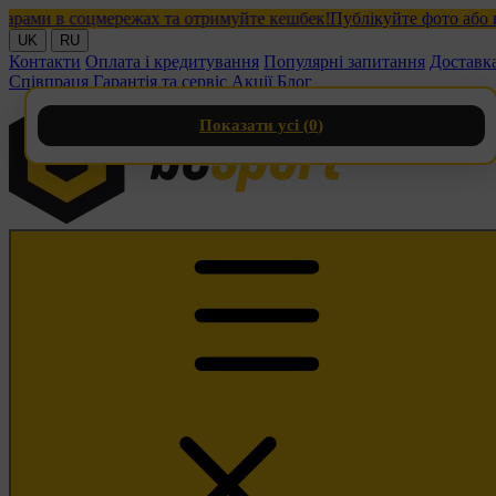
ми в соцмережах та отримуйте кешбек!
Публікуйте фото або відео
UK
RU
Контакти
Оплата і кредитування
Популярні запитання
Доставк
Співпраця
Гарантія та сервіс
Акції
Блог
Показати усі (
0
)