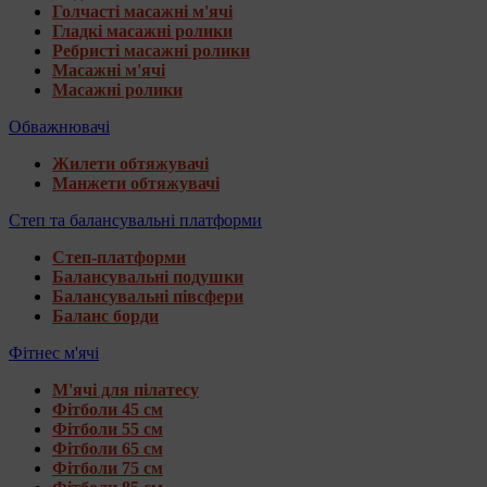
Голчасті масажні м'ячі
Гладкі масажні ролики
Ребристі масажні ролики
Масажні м'ячі
Масажні ролики
Обважнювачі
Жилети обтяжувачі
Манжети обтяжувачі
Степ та балансувальні платформи
Степ-платформи
Балансувальні подушки
Балансувальні півсфери
Баланс борди
Фітнес м'ячі
М'ячі для пілатесу
Фітболи 45 см
Фітболи 55 см
Фітболи 65 см
Фітболи 75 см