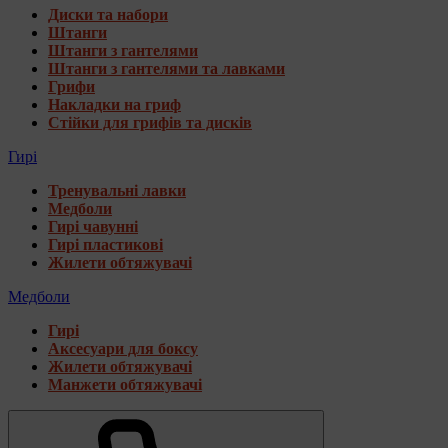
Диски та набори
Штанги
Штанги з гантелями
Штанги з гантелями та лавками
Грифи
Накладки на гриф
Стійки для грифів та дисків
Гирі
Тренувальні лавки
Медболи
Гирі чавунні
Гирі пластикові
Жилети обтяжувачі
Медболи
Гирі
Аксесуари для боксу
Жилети обтяжувачі
Манжети обтяжувачі