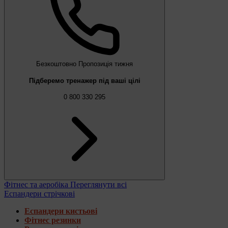
Безкоштовно
Пропозиція тижня
Підберемо тренажер під ваші цілі
0 800 330 295
Фітнес та аеробіка
Переглянути всі
Еспандери стрічкові
Еспандери кистьові
Фітнес резинки