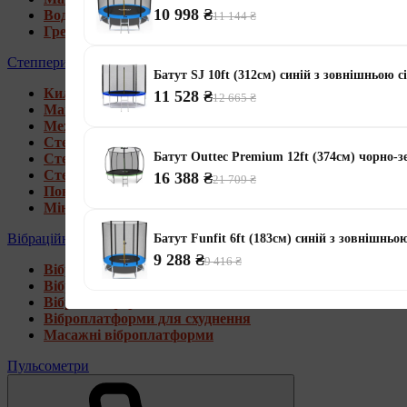
10 998 ₴
Водні гребні тренажери
11 144 ₴
Гребні тренажери для дому
Степпери
Батут SJ 10ft (312см) синій з зовнішньою с
Килимки під тренажери
11 528 ₴
12 665 ₴
Магнітні степпери
Механічні степпери
Степпери зі стійкою
Батут Outtec Premium 12ft (374см) чорно-
Степпери з еспандерами
Степпери з рукоятками
16 388 ₴
21 709 ₴
Поворотні степпери
Міні степпери
Вібраційні платформи
Батут Funfit 6ft (183см) синій з зовнішньо
9 288 ₴
9 416 ₴
Віброплатформи для дому
Віброплатформи 4D
Віброплатформи 3D
Віброплатформи для схуднення
Масажні віброплатформи
Пульсометри