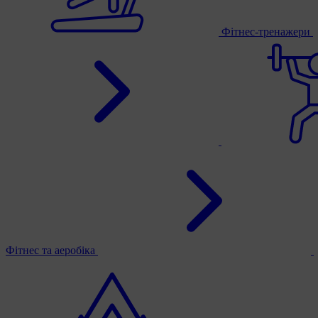
Фітнес-тренажери
Фітнес та аеробіка