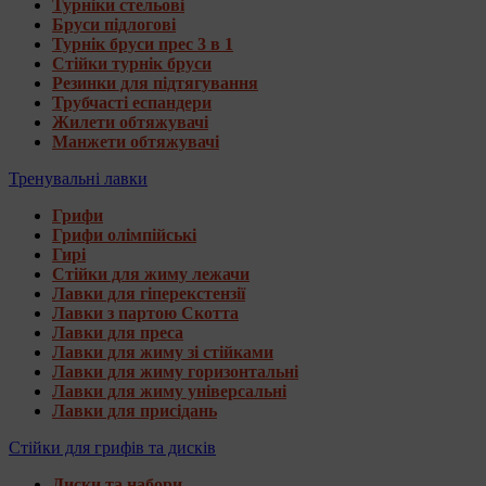
Турніки стельові
Бруси підлогові
Турнік бруси прес 3 в 1
Стійки турнік бруси
Резинки для підтягування
Трубчасті еспандери
Жилети обтяжувачі
Манжети обтяжувачі
Тренувальні лавки
Грифи
Грифи олімпійські
Гирі
Стійки для жиму лежачи
Лавки для гіперекстензії
Лавки з партою Скотта
Лавки для преса
Лавки для жиму зі стійками
Лавки для жиму горизонтальні
Лавки для жиму універсальні
Лавки для присідань
Стійки для грифів та дисків
Диски та набори