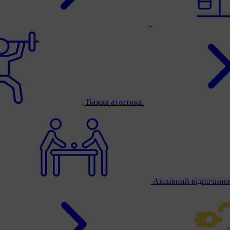
Важка атлетика
Активний відпочино