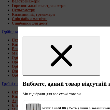
Велотренажери
Горизонтальні велотренажери
Пульсометри
Килимки під тренажери
Спін байки магнітні
Спінбайки для дому
Орбітреки
Пульсометри
Килимки під тренажери
Електромагнітні орбітреки
Магнітні орбітреки
Орбітреки передньоприводні
Орбітреки задньоприводні
Орбітреки для високих користувачів
Орбітреки генераторні
Орбітреки для дому
Вибачте, даний товар відсутній 
Гребні тренажери
Пульсометри
Ми підібрали для вас схожі товари
Килимки під тренажери
Аеромагнітні гребні тренажери
Електромагнітні гребні тренажери
Батут Funfit 8ft (252см) синій з зовнішньо
Магнітні гребні тренажери