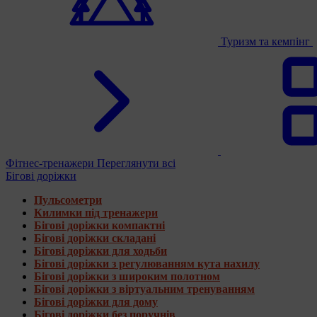
Туризм та кемпінг
Фітнес-тренажери
Переглянути всі
Бігові доріжки
Пульсометри
Килимки під тренажери
Бігові доріжки компактні
Бігові доріжки складані
Бігові доріжки для ходьби
Бігові доріжки з регулюванням кута нахилу
Бігові доріжки з широким полотном
Бігові доріжки з віртуальним тренуванням
Бігові доріжки для дому
Бігові доріжки без поручнів