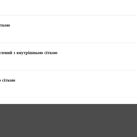
іткою
зелений з внутрішньою сіткою
ю сіткою