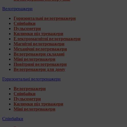
Велотренажери
Горизонтальні велотренажери
Спінбайки
Пульсометри
Килимки під тренажери
Електромагнітні велотренажери
Магнітні велотренажери
Механічні велотренажери
Велотренажери складані
Міні велотренажери
Повітряні велотренажери
Велотренажери для дому
Горизонтальні велотренажери
Велотренажери
Спінбайки
Пульсометри
Килимки під тренажери
Міні велотренажери
Спінбайки