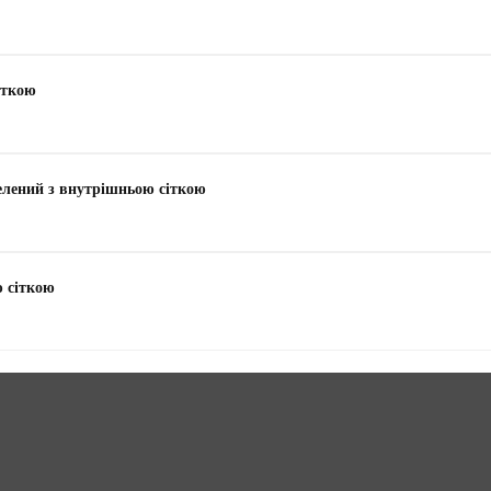
іткою
зелений з внутрішньою сіткою
ю сіткою