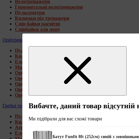
Велотренажери
Горизонтальні велотренажери
Пульсометри
Килимки під тренажери
Спін байки магнітні
Спінбайки для дому
Орбітреки
Пульсометри
Килимки під тренажери
Електромагнітні орбітреки
Магнітні орбітреки
Орбітреки передньоприводні
Орбітреки задньоприводні
Орбітреки для високих користувачів
Орбітреки генераторні
Орбітреки для дому
Вибачте, даний товар відсутній 
Гребні тренажери
Пульсометри
Ми підібрали для вас схожі товари
Килимки під тренажери
Аеромагнітні гребні тренажери
Електромагнітні гребні тренажери
Батут Funfit 8ft (252см) синій з зовнішньо
Магнітні гребні тренажери