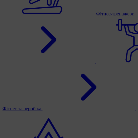
Фітнес-тренажери
Фітнес та аеробіка