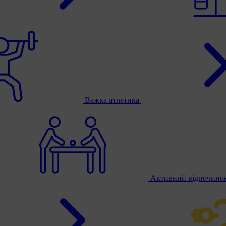
Важка атлетика
Активний відпочино