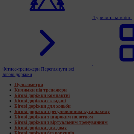
Туризм та кемпінг
Фітнес-тренажери
Переглянути всі
Бігові доріжки
Пульсометри
Килимки під тренажери
Бігові доріжки компактні
Бігові доріжки складані
Бігові доріжки для ходьби
Бігові доріжки з регулюванням кута нахилу
Бігові доріжки з широким полотном
Бігові доріжки з віртуальним тренуванням
Бігові доріжки для дому
Бігові доріжки без поручнів