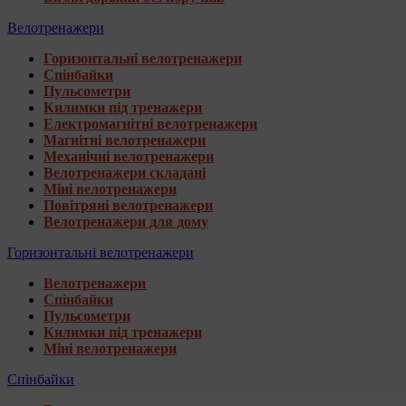
Велотренажери
Горизонтальні велотренажери
Спінбайки
Пульсометри
Килимки під тренажери
Електромагнітні велотренажери
Магнітні велотренажери
Механічні велотренажери
Велотренажери складані
Міні велотренажери
Повітряні велотренажери
Велотренажери для дому
Горизонтальні велотренажери
Велотренажери
Спінбайки
Пульсометри
Килимки під тренажери
Міні велотренажери
Спінбайки