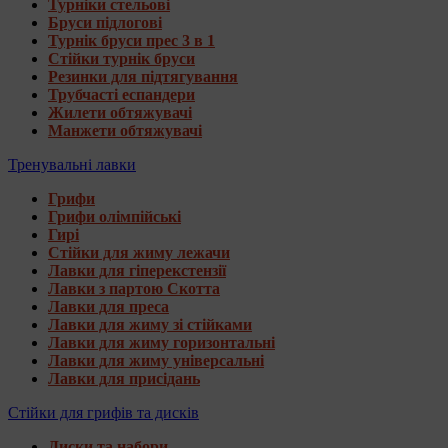
Турніки стельові
Бруси підлогові
Турнік бруси прес 3 в 1
Стійки турнік бруси
Резинки для підтягування
Трубчасті еспандери
Жилети обтяжувачі
Манжети обтяжувачі
Тренувальні лавки
Грифи
Грифи олімпійські
Гирі
Стійки для жиму лежачи
Лавки для гіперекстензії
Лавки з партою Скотта
Лавки для преса
Лавки для жиму зі стійками
Лавки для жиму горизонтальні
Лавки для жиму універсальні
Лавки для присідань
Стійки для грифів та дисків
Диски та набори