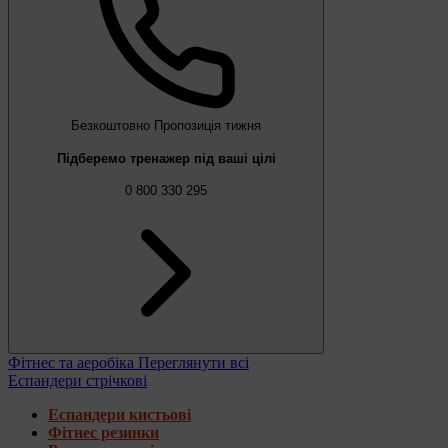
Безкоштовно
Пропозиція тижня
Підберемо тренажер під ваші цілі
0 800 330 295
Фітнес та аеробіка
Переглянути всі
Еспандери стрічкові
Еспандери кистьові
Фітнес резинки