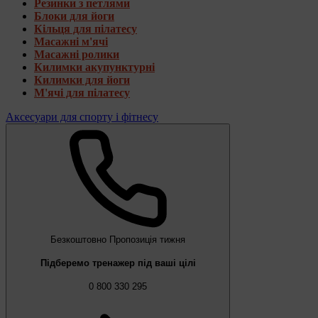
Резинки з петлями
Блоки для йоги
Кільця для пілатесу
Масажні м'ячі
Масажні ролики
Килимки акупунктурні
Килимки для йоги
М'ячі для пілатесу
Аксесуари для спорту і фітнесу
Безкоштовно
Пропозиція тижня
Підберемо тренажер під ваші цілі
0 800 330 295