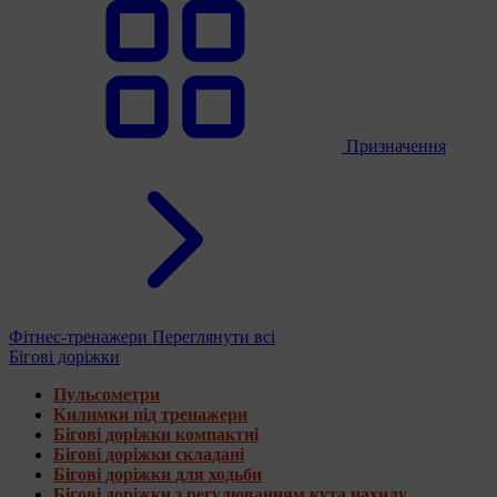
Призначення
Фітнес-тренажери
Переглянути всі
Бігові доріжки
Пульсометри
Килимки під тренажери
Бігові доріжки компактні
Бігові доріжки складані
Бігові доріжки для ходьби
Бігові доріжки з регулюванням кута нахилу