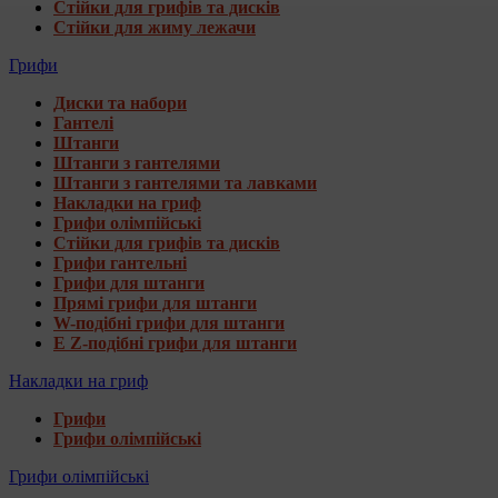
Стійки для грифів та дисків
Стійки для жиму лежачи
Грифи
Диски та набори
Гантелі
Штанги
Штанги з гантелями
Штанги з гантелями та лавками
Накладки на гриф
Грифи олімпійські
Стійки для грифів та дисків
Грифи гантельні
Грифи для штанги
Прямі грифи для штанги
W-подібні грифи для штанги
E Z-подібні грифи для штанги
Накладки на гриф
Грифи
Грифи олімпійські
Грифи олімпійські