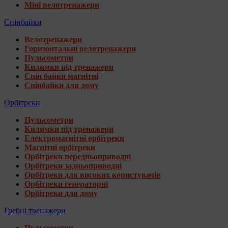
Міні велотренажери
Спінбайки
Велотренажери
Горизонтальні велотренажери
Пульсометри
Килимки під тренажери
Спін байки магнітні
Спінбайки для дому
Орбітреки
Пульсометри
Килимки під тренажери
Електромагнітні орбітреки
Магнітні орбітреки
Орбітреки передньоприводні
Орбітреки задньоприводні
Орбітреки для високих користувачів
Орбітреки генераторні
Орбітреки для дому
Гребні тренажери
Пульсометри