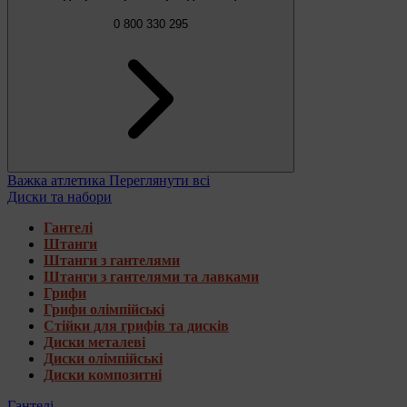
0 800 330 295
Важка атлетика
Переглянути всі
Диски та набори
Гантелі
Штанги
Штанги з гантелями
Штанги з гантелями та лавками
Грифи
Грифи олімпійські
Стійки для грифів та дисків
Диски металеві
Диски олімпійські
Диски композитні
Гантелі