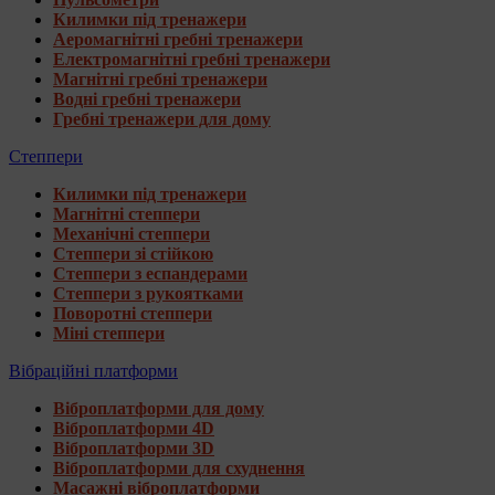
Килимки під тренажери
Аеромагнітні гребні тренажери
Електромагнітні гребні тренажери
Магнітні гребні тренажери
Водні гребні тренажери
Гребні тренажери для дому
Степпери
Килимки під тренажери
Магнітні степпери
Механічні степпери
Степпери зі стійкою
Степпери з еспандерами
Степпери з рукоятками
Поворотні степпери
Міні степпери
Вібраційні платформи
Віброплатформи для дому
Віброплатформи 4D
Віброплатформи 3D
Віброплатформи для схуднення
Масажні віброплатформи