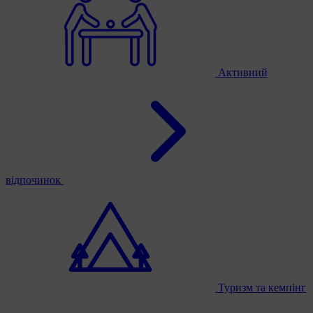
Активний
відпочинок
Туризм та кемпінг