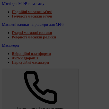
М'ячі для МФР та масажу
Подвійні масажні м'ячі
Голчасті масажні м'ячі
Масажні валики та роллери для МФР
Гладкі масажні ролики
Ребристі масажні ролики
Масажери
Вібраційні платформи
Диски здоров'я
Перкусійні масажери
Безкоштовно
Пропозиція тижня