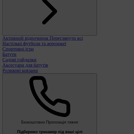
Активний відпочинок
Переглянути всі
Настільні футболи та аерохокеї
Спортивні ігри
Батути
Садові гойдалки
Аксесуари для батутів
Роликові ковзани
Безкоштовно
Пропозиція тижня
Підберемо тренажер під ваші цілі