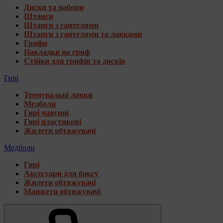
Диски та набори
Штанги
Штанги з гантелями
Штанги з гантелями та лавками
Грифи
Накладки на гриф
Стійки для грифів та дисків
Гирі
Тренувальні лавки
Медболи
Гирі чавунні
Гирі пластикові
Жилети обтяжувачі
Медболи
Гирі
Аксесуари для боксу
Жилети обтяжувачі
Манжети обтяжувачі