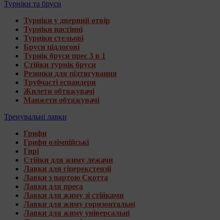
Турніки та бруси
Турніки у дверний отвір
Турніки настінні
Турніки стельові
Бруси підлогові
Турнік бруси прес 3 в 1
Стійки турнік бруси
Резинки для підтягування
Трубчасті еспандери
Жилети обтяжувачі
Манжети обтяжувачі
Тренувальні лавки
Грифи
Грифи олімпійські
Гирі
Стійки для жиму лежачи
Лавки для гіперекстензії
Лавки з партою Скотта
Лавки для преса
Лавки для жиму зі стійками
Лавки для жиму горизонтальні
Лавки для жиму універсальні