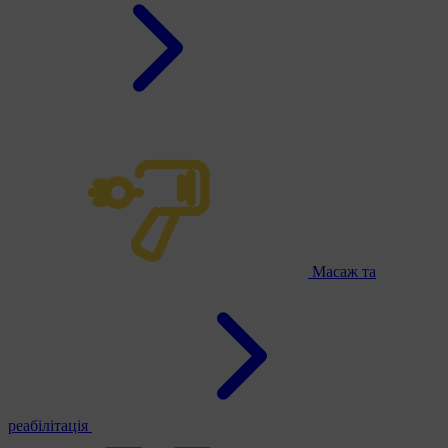
Масаж та
реабілітація