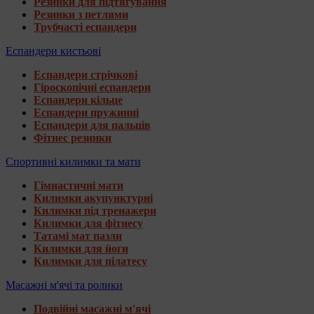
Резинки для підтягування
Резинки з петлями
Трубчасті еспандери
Еспандери кистьові
Еспандери стрічкові
Гіроскопічні еспандери
Еспандери кільце
Еспандери пружинні
Еспандери для пальців
Фітнес резинки
Спортивні килимки та мати
Гімнастичні мати
Килимки акупунктурні
Килимки під тренажери
Килимки для фітнесу
Татамі мат пазли
Килимки для йоги
Килимки для пілатесу
Масажні м'ячі та ролики
Подвійні масажні м'ячі