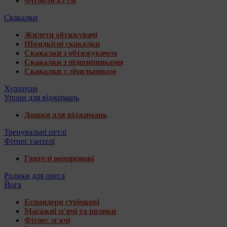
Фітболи 85 см
Скакалки
Жилети обтяжувачі
Швидкісні скакалки
Скакалки з обтяжувачем
Скакалки з підшипниками
Скакалки з лічильником
Хулахупи
Упори для віджимань
Дошки для віджимань
Тренувальні петлі
Фітнес гантелі
Гантелі неопренові
Ролики для преса
Йога
Еспандери стрічкові
Масажні м'ячі та ролики
Фітнес м'ячі