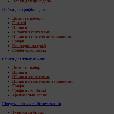
Лавки для присідань
Стійки для грифів та дисків
Диски та набори
Гантелі
Штанги
Штанги з гантелями
Штанги з гантелями та лавками
Грифи
Накладки на гриф
Грифи олімпійські
Стійки для жиму лежачи
Диски та набори
Штанги
Штанги з гантелями
Штанги з гантелями та лавками
Грифи
Грифи олімпійські
Тренувальні лавки
Шведські стінки та фітнес-станції
Турніки та бруси