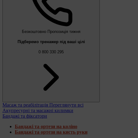
Безкоштовно
Пропозиція тижня
Підберемо тренажер під ваші цілі
0 800 330 295
Масаж та реабілітація
Переглянути всі
Акупресурні та масажні килимки
Бандажі та фіксатори
Бандажі та ортези на коліно
Бандажі та ортези на кисть руки