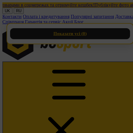
рами в соцмережах та отримуйте кешбек!
Публікуйте фото або ві
UK
RU
Контакти
Оплата і кредитування
Популярні запитання
Доставк
Співпраця
Гарантія та сервіс
Акції
Блог
Показати усі (
0
)