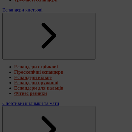
Еспандери кистьові
Еспандери стрічкові
Гіроскопічні еспандери
Еспандери кільце
Еспандери пружинні
Еспандери для пальців
Фітнес резинки
Спортивні килимки та мати