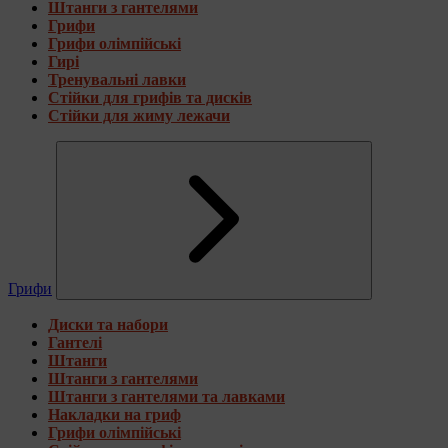
Штанги з гантелями
Грифи
Грифи олімпійські
Гирі
Тренувальні лавки
Стійки для грифів та дисків
Стійки для жиму лежачи
Грифи
Диски та набори
Гантелі
Штанги
Штанги з гантелями
Штанги з гантелями та лавками
Накладки на гриф
Грифи олімпійські