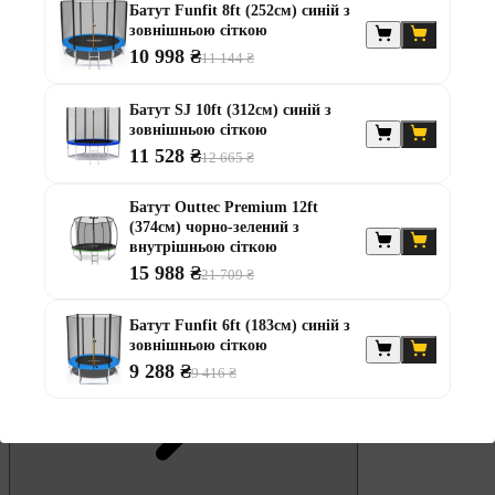
Батут Funfit 8ft (252см) синій з
Штанги
зовнішньою сіткою
10 998 ₴
Диски та набори
11 144 ₴
Гантелі
Штанги з гантелями
Батут SJ 10ft (312см) синій з
Штанги з гантелями та лавками
зовнішньою сіткою
Грифи
11 528 ₴
Грифи олімпійські
12 665 ₴
Тренувальні лавки
Стійки для грифів та дисків
Батут Outtec Premium 12ft
Стійки для жиму лежачи
(374см) чорно-зелений з
Штанги із прямим грифом
внутрішньою сіткою
Штанги з w-подібним грифом
15 988 ₴
21 709 ₴
Жилети обтяжувачі
Штанги з гантелями
Батут Funfit 6ft (183см) синій з
зовнішньою сіткою
9 288 ₴
9 416 ₴