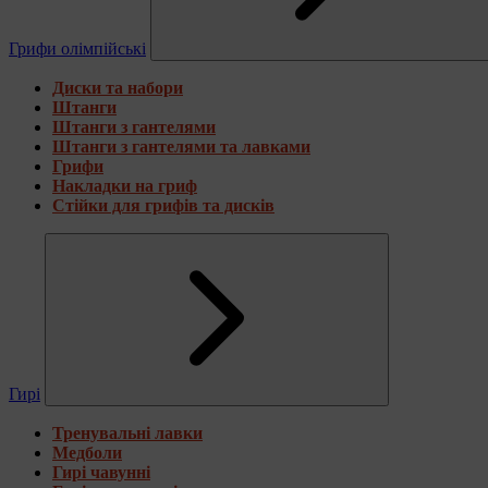
Грифи олімпійські
Диски та набори
Штанги
Штанги з гантелями
Штанги з гантелями та лавками
Грифи
Накладки на гриф
Стійки для грифів та дисків
Гирі
Тренувальні лавки
Медболи
Гирі чавунні