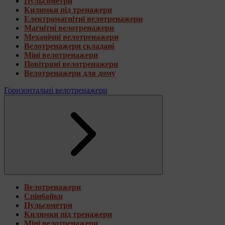
Пульсометри
Килимки під тренажери
Електромагнітні велотренажери
Магнітні велотренажери
Механічні велотренажери
Велотренажери складані
Міні велотренажери
Повітряні велотренажери
Велотренажери для дому
Горизонтальні велотренажери
Велотренажери
Спінбайки
Пульсометри
Килимки під тренажери
Міні велотренажери