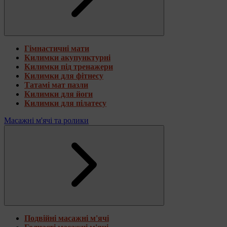
Гімнастичні мати
Килимки акупунктурні
Килимки під тренажери
Килимки для фітнесу
Татамі мат пазли
Килимки для йоги
Килимки для пілатесу
Масажні м'ячі та ролики
Подвійні масажні м'ячі