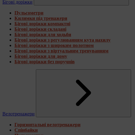
Бігові доріжки
Пульсометри
Килимки під тренажери
Бігові доріжки компактні
Бігові доріжки складані
Бігові доріжки для ходьби
Бігові доріжки з регулюванням кута нахилу
Бігові доріжки з широким полотном
Бігові доріжки з віртуальним тренуванням
Бігові доріжки для дому
Бігові доріжки без поручнів
Велотренажери
Горизонтальні велотренажери
Спінбайки