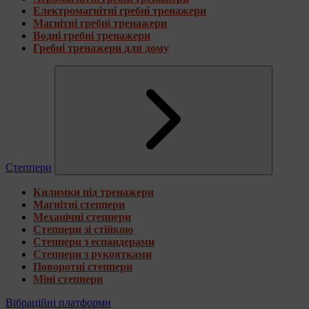
Електромагнітні гребні тренажери
Магнітні гребні тренажери
Водні гребні тренажери
Гребні тренажери для дому
Степпери
Килимки під тренажери
Магнітні степпери
Механічні степпери
Степпери зі стійкою
Степпери з еспандерами
Степпери з рукоятками
Поворотні степпери
Міні степпери
Вібраційні платформи