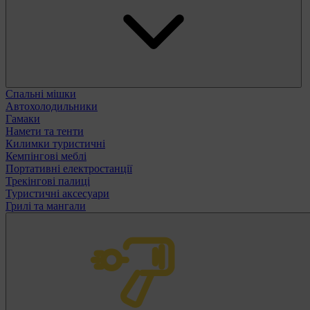
Спальні мішки
Автохолодильники
Гамаки
Намети та тенти
Килимки туристичні
Кемпінгові меблі
Портативні електростанції
Трекінгові палиці
Туристичні аксесуари
Грилі та мангали