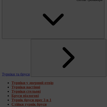
Турніки та бруси
Турніки у дверний отвір
Турніки настінні
Турніки стельові
Бруси підлогові
Турнік бруси прес 3 в 1
Стійки турнік бруси