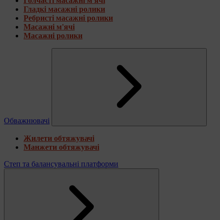
Голчасті масажні м'ячі
Гладкі масажні ролики
Ребристі масажні ролики
Масажні м'ячі
Масажні ролики
Обважнювачі
Жилети обтяжувачі
Манжети обтяжувачі
Степ та балансувальні платформи