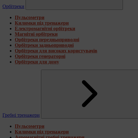
Орбітреки
Пульсометри
Килимки під тренажери
Електромагнітні орбітреки
Магнітні орбітреки
Орбітреки передньоприводні
Орбітреки задньоприводні
Орбітреки для високих користувачів
Орбітреки генераторні
Орбітреки для дому
Гребні тренажери
Пульсометри
Килимки під тренажери
Аеромагнітні гребні тренажери