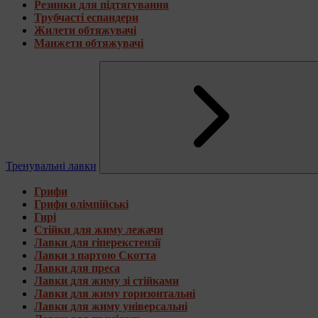
Резинки для підтягування
Трубчасті еспандери
Жилети обтяжувачі
Манжети обтяжувачі
Тренувальні лавки
Грифи
Грифи олімпійські
Гирі
Стійки для жиму лежачи
Лавки для гіперекстензії
Лавки з партою Скотта
Лавки для преса
Лавки для жиму зі стійками
Лавки для жиму горизонтальні
Лавки для жиму універсальні