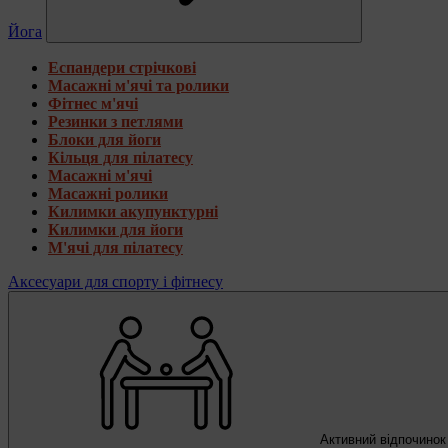
Йога
Еспандери стрічкові
Масажні м'ячі та ролики
Фітнес м'ячі
Резинки з петлями
Блоки для йоги
Кільця для пілатесу
Масажні м'ячі
Масажні ролики
Килимки акупунктурні
Килимки для йоги
М'ячі для пілатесу
Аксесуари для спорту і фітнесу
Активний відпочинок