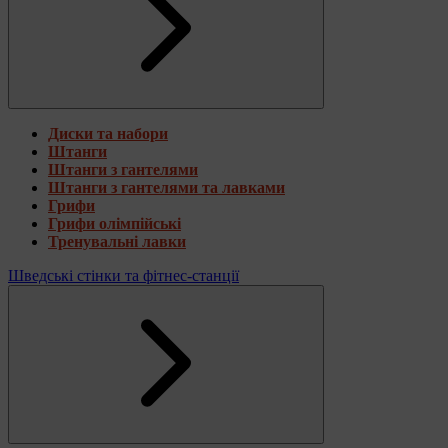
Диски та набори
Штанги
Штанги з гантелями
Штанги з гантелями та лавками
Грифи
Грифи олімпійські
Тренувальні лавки
Шведські стінки та фітнес-станції