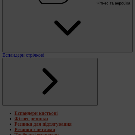
Фітнес та аеробіка
Еспандери стрічкові
Еспандери кистьові
Фітнес резинки
Резинки для підтягування
Резинки з петлями
Трубчасті еспандери