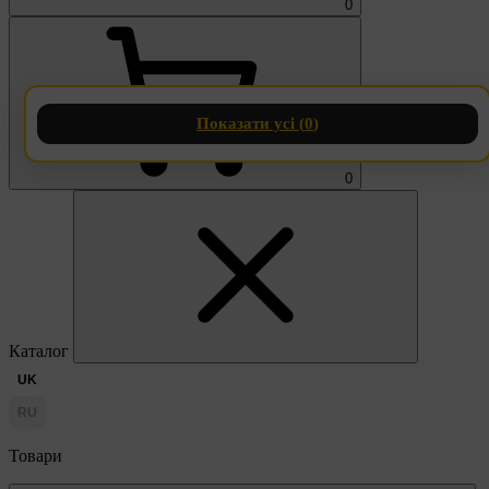
0
Показати усі (
0
)
0
Каталог
UK
RU
Товари