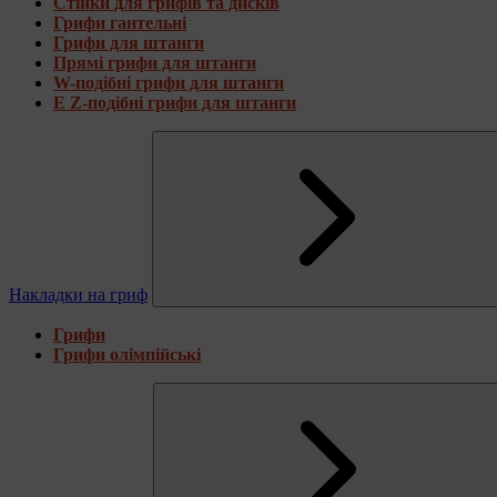
Стійки для грифів та дисків
Грифи гантельні
Грифи для штанги
Прямі грифи для штанги
W-подібні грифи для штанги
E Z-подібні грифи для штанги
Накладки на гриф
Грифи
Грифи олімпійські