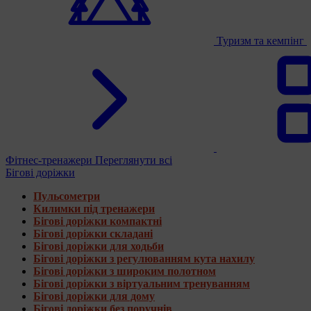
Туризм та кемпінг
Фітнес-тренажери
Переглянути всі
Бігові доріжки
Пульсометри
Килимки під тренажери
Бігові доріжки компактні
Бігові доріжки складані
Бігові доріжки для ходьби
Бігові доріжки з регулюванням кута нахилу
Бігові доріжки з широким полотном
Бігові доріжки з віртуальним тренуванням
Бігові доріжки для дому
Бігові доріжки без поручнів