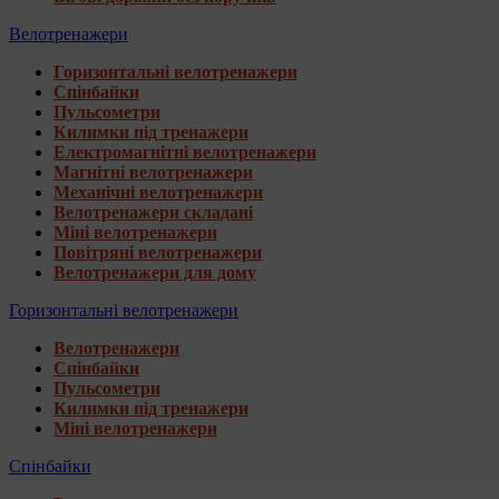
Велотренажери
Горизонтальні велотренажери
Спінбайки
Пульсометри
Килимки під тренажери
Електромагнітні велотренажери
Магнітні велотренажери
Механічні велотренажери
Велотренажери складані
Міні велотренажери
Повітряні велотренажери
Велотренажери для дому
Горизонтальні велотренажери
Велотренажери
Спінбайки
Пульсометри
Килимки під тренажери
Міні велотренажери
Спінбайки