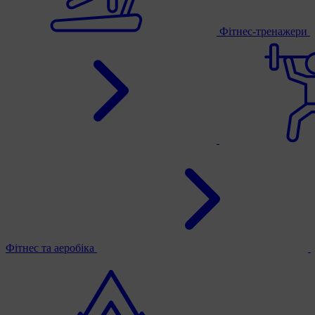
Фітнес-тренажери
Фітнес та аеробіка