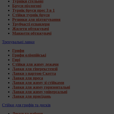
Турніки стельові
Бруси підлогові
Турнік бруси прес 3 в 1
Стійки турнік бруси
Резинки для підтягування
Трубчасті еспандери
Жилети обтяжувачі
Манжети обтяжувачі
Тренувальні лавки
Грифи
Грифи олімпійські
Гирі
Стійки для жиму лежачи
Лавки для гіперекстензії
Лавки з партою Скотта
Лавки для преса
Лавки для жиму зі стійками
Лавки для жиму горизонтальні
Лавки для жиму універсальні
Лавки для присідань
Стійки для грифів та дисків
Диски та набори