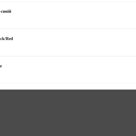
-синій
ack/Red
e