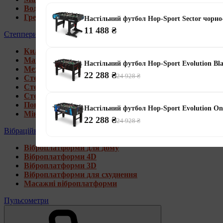
Водні гребні тренажери
Гребні тренажери для дому
Настільний футбол Hop-Sport Sector чорно
11 488 ₴
Степпери
Килимки під тренажери
Магнітні степпери
Настільний футбол Hop-Sport Evolution Bl
Механічні степпери
22 288 ₴
24 928 ₴
Степпери зі стійкою
Степпери з еспандерами
Степпери з рукоятками
Поворотні степпери
Настільний футбол Hop-Sport Evolution On
Міні степпери
22 288 ₴
24 928 ₴
Вібраційні платформи
Віброплатформи для дому
Віброплатформи 4D
Віброплатформи 3D
Віброплатформи для схуднення
Масажні віброплатформи
Пульсометри