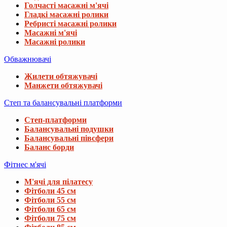
Голчасті масажні м'ячі
Гладкі масажні ролики
Ребристі масажні ролики
Масажні м'ячі
Масажні ролики
Обважнювачі
Жилети обтяжувачі
Манжети обтяжувачі
Степ та балансувальні платформи
Степ-платформи
Балансувальні подушки
Балансувальні півсфери
Баланс борди
Фітнес м'ячі
М'ячі для пілатесу
Фітболи 45 см
Фітболи 55 см
Фітболи 65 см
Фітболи 75 см