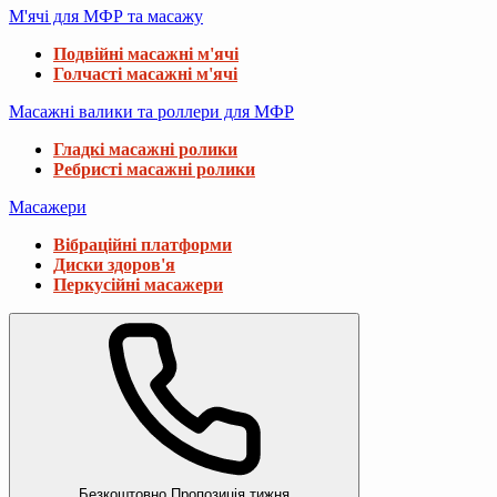
М'ячі для МФР та масажу
Подвійні масажні м'ячі
Голчасті масажні м'ячі
Масажні валики та роллери для МФР
Гладкі масажні ролики
Ребристі масажні ролики
Масажери
Вібраційні платформи
Диски здоров'я
Перкусійні масажери
Безкоштовно
Пропозиція тижня