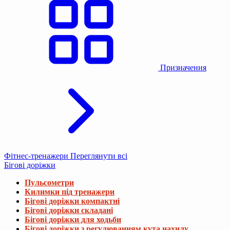
Призначення
Фітнес-тренажери
Переглянути всі
Бігові доріжки
Пульсометри
Килимки під тренажери
Бігові доріжки компактні
Бігові доріжки складані
Бігові доріжки для ходьби
Бігові доріжки з регулюванням кута нахилу