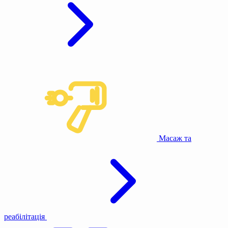
Масаж та
реабілітація