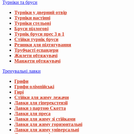
Турніки та бруси
Турніки у дверний отвір
Турніки настінні
Турніки стельові
Бруси підлогові
Турнік бруси прес 3 в 1
Стійки турнік бруси
Резинки для підтягування
Трубчасті еспандери
Жилети обтяжувачі
Манжети обтяжувачі
Тренувальні лавки
Грифи
Грифи олімпійські
Гирі
Стійки для жиму лежачи
Лавки для гіперекстензії
Лавки з партою Скотта
Лавки для преса
Лавки для жиму зі стійками
Лавки для жиму горизонтальні
Лавки для жиму універсальні