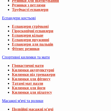
Резинки для підтягування
Резинки з петлями
Трубчасті еспандери
Еспандери кистьові
Еспандери стрічкові
Гіроскопічні еспандери
Еспандери кільце
Еспандери пружинні
Еспандери для пальців
Фітнес резинки
Спортивні килимки та мати
Гімнастичні мати
Килимки акупунктурні
Килимки під тренажери
Килимки для фітнесу
Татамі мат пазли
Килимки для йоги
Килимки для пілатесу
Масажні м'ячі та ролики
Подвійні масажні м'ячі