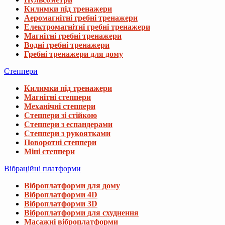
Килимки під тренажери
Аеромагнітні гребні тренажери
Електромагнітні гребні тренажери
Магнітні гребні тренажери
Водні гребні тренажери
Гребні тренажери для дому
Степпери
Килимки під тренажери
Магнітні степпери
Механічні степпери
Степпери зі стійкою
Степпери з еспандерами
Степпери з рукоятками
Поворотні степпери
Міні степпери
Вібраційні платформи
Віброплатформи для дому
Віброплатформи 4D
Віброплатформи 3D
Віброплатформи для схуднення
Масажні віброплатформи