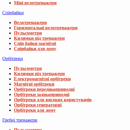
Міні велотренажери
Спінбайки
Велотренажери
Горизонтальні велотренажери
Пульсометри
Килимки під тренажери
Спін байки магнітні
Спінбайки для дому
Орбітреки
Пульсометри
Килимки під тренажери
Електромагнітні орбітреки
Магнітні орбітреки
Орбітреки передньоприводні
Орбітреки задньоприводні
Орбітреки для високих користувачів
Орбітреки генераторні
Орбітреки для дому
Гребні тренажери
Пульсометри