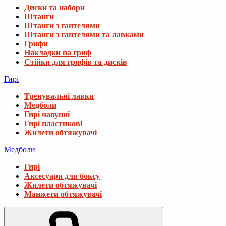
Диски та набори
Штанги
Штанги з гантелями
Штанги з гантелями та лавками
Грифи
Накладки на гриф
Стійки для грифів та дисків
Гирі
Тренувальні лавки
Медболи
Гирі чавунні
Гирі пластикові
Жилети обтяжувачі
Медболи
Гирі
Аксесуари для боксу
Жилети обтяжувачі
Манжети обтяжувачі