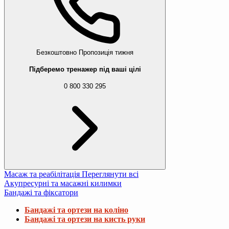
Безкоштовно
Пропозиція тижня
Підберемо тренажер під ваші цілі
0 800 330 295
Масаж та реабілітація
Переглянути всі
Акупресурні та масажні килимки
Бандажі та фіксатори
Бандажі та ортези на коліно
Бандажі та ортези на кисть руки