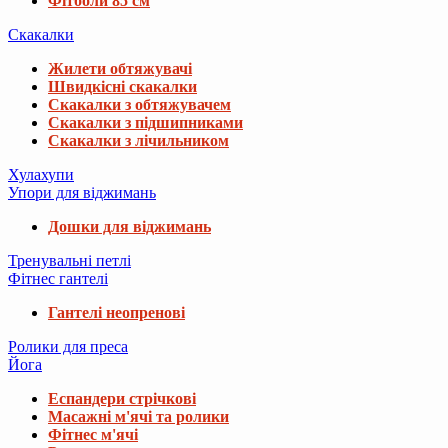
Фітболи 85 см
Скакалки
Жилети обтяжувачі
Швидкісні скакалки
Скакалки з обтяжувачем
Скакалки з підшипниками
Скакалки з лічильником
Хулахупи
Упори для віджимань
Дошки для віджимань
Тренувальні петлі
Фітнес гантелі
Гантелі неопренові
Ролики для преса
Йога
Еспандери стрічкові
Масажні м'ячі та ролики
Фітнес м'ячі