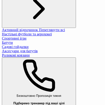
Активний відпочинок
Переглянути всі
Настільні футболи та аерохокеї
Спортивні ігри
Батути
Садові гойдалки
Аксесуари для батутів
Роликові ковзани
Безкоштовно
Пропозиція тижня
Підберемо тренажер під ваші цілі