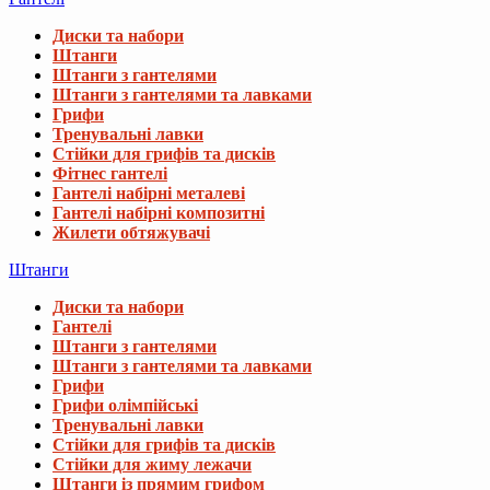
Диски та набори
Штанги
Штанги з гантелями
Штанги з гантелями та лавками
Грифи
Тренувальні лавки
Стійки для грифів та дисків
Фітнес гантелі
Гантелі набірні металеві
Гантелі набірні композитні
Жилети обтяжувачі
Штанги
Диски та набори
Гантелі
Штанги з гантелями
Штанги з гантелями та лавками
Грифи
Грифи олімпійські
Тренувальні лавки
Стійки для грифів та дисків
Стійки для жиму лежачи
Штанги із прямим грифом