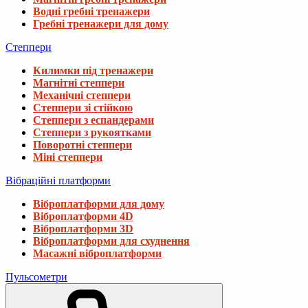
Водні гребні тренажери
Гребні тренажери для дому
Степпери
Килимки під тренажери
Магнітні степпери
Механічні степпери
Степпери зі стійкою
Степпери з еспандерами
Степпери з рукоятками
Поворотні степпери
Міні степпери
Вібраційні платформи
Віброплатформи для дому
Віброплатформи 4D
Віброплатформи 3D
Віброплатформи для схуднення
Масажні віброплатформи
Пульсометри