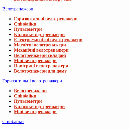
Велотренажери
Горизонтальні велотренажери
Спінбайки
Пульсометри
Килимки під тренажери
Електромагнітні велотренажери
Магнітні велотренажери
Механічні велотренажери
Велотренажери складані
Міні велотренажери
Повітряні велотренажери
Велотренажери для дому
Горизонтальні велотренажери
Велотренажери
Спінбайки
Пульсометри
Килимки під тренажери
Міні велотренажери
Спінбайки