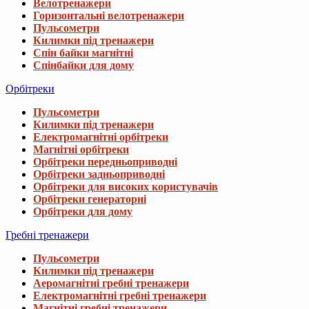
Велотренажери
Горизонтальні велотренажери
Пульсометри
Килимки під тренажери
Спін байки магнітні
Спінбайки для дому
Орбітреки
Пульсометри
Килимки під тренажери
Електромагнітні орбітреки
Магнітні орбітреки
Орбітреки передньоприводні
Орбітреки задньоприводні
Орбітреки для високих користувачів
Орбітреки генераторні
Орбітреки для дому
Гребні тренажери
Пульсометри
Килимки під тренажери
Аеромагнітні гребні тренажери
Електромагнітні гребні тренажери
Магнітні гребні тренажери