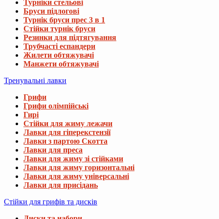
Турніки стельові
Бруси підлогові
Турнік бруси прес 3 в 1
Стійки турнік бруси
Резинки для підтягування
Трубчасті еспандери
Жилети обтяжувачі
Манжети обтяжувачі
Тренувальні лавки
Грифи
Грифи олімпійські
Гирі
Стійки для жиму лежачи
Лавки для гіперекстензії
Лавки з партою Скотта
Лавки для преса
Лавки для жиму зі стійками
Лавки для жиму горизонтальні
Лавки для жиму універсальні
Лавки для присідань
Стійки для грифів та дисків
Диски та набори