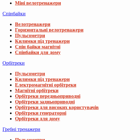
Міні велотренажери
Спінбайки
Велотренажери
Горизонтальні велотренажери
Пульсометри
Килимки під тренажери
Спін байки магнітні
Спінбайки для дому
Орбітреки
Пульсометри
Килимки під тренажери
Електромагнітні орбітреки
Магнітні орбітреки
Орбітреки передньоприводні
Орбітреки задньоприводні
Орбітреки для високих користувачів
Орбітреки генераторні
Орбітреки для дому
Гребні тренажери
Пульсометри