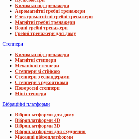
Килимки під тренажери
Аеромагнітні гребні тренажери
Електромагнітні гребні тренажери
Магнітні гребні тренажери
Водні гребні тренажери
Гребні тренажери для дому
Степпери
Килимки під тренажери
Магнітні степпери
Механічні степпери
Степпери зі стійкою
Степпери з еспандерами
Степпери з рукоятками
Поворотні степпери
Міні степпери
Вібраційні платформи
Віброплатформи для дому
Віброплатформи 4D
Віброплатформи 3D
Віброплатформи для схуднення
Масажні віброплатформи