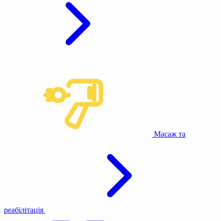
Масаж та
реабілітація