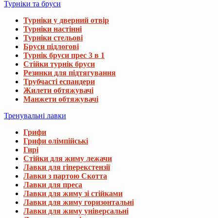
Турніки та бруси
Турніки у дверний отвір
Турніки настінні
Турніки стельові
Бруси підлогові
Турнік бруси прес 3 в 1
Стійки турнік бруси
Резинки для підтягування
Трубчасті еспандери
Жилети обтяжувачі
Манжети обтяжувачі
Тренувальні лавки
Грифи
Грифи олімпійські
Гирі
Стійки для жиму лежачи
Лавки для гіперекстензії
Лавки з партою Скотта
Лавки для преса
Лавки для жиму зі стійками
Лавки для жиму горизонтальні
Лавки для жиму універсальні