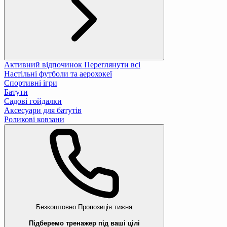
Активний відпочинок
Переглянути всі
Настільні футболи та аерохокеї
Спортивні ігри
Батути
Садові гойдалки
Аксесуари для батутів
Роликові ковзани
Безкоштовно
Пропозиція тижня
Підберемо тренажер під ваші цілі