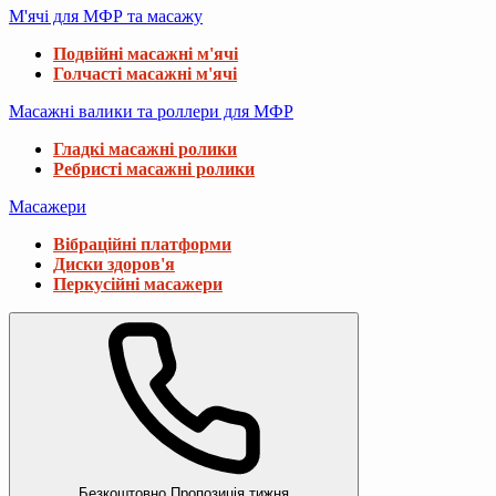
М'ячі для МФР та масажу
Подвійні масажні м'ячі
Голчасті масажні м'ячі
Масажні валики та роллери для МФР
Гладкі масажні ролики
Ребристі масажні ролики
Масажери
Вібраційні платформи
Диски здоров'я
Перкусійні масажери
Безкоштовно
Пропозиція тижня