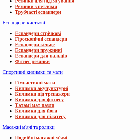
Резинки для підтягування
Резинки з петлями
Трубчасті еспандери
Еспандери кистьові
Еспандери стрічкові
Гіроскопічні еспандери
Еспандери кільце
Еспандери пружинні
Еспандери для пальців
Фітнес резинки
Спортивні килимки та мати
Гімнастичні мати
Килимки акупунктурні
Килимки під тренажери
Килимки для фітнесу
Татамі мат пазли
Килимки для йоги
Килимки для пілатесу
Масажні м'ячі та ролики
Подвійні масажні м'ячі