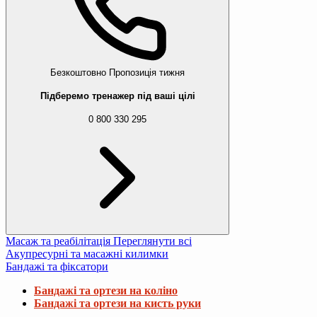
Безкоштовно
Пропозиція тижня
Підберемо тренажер під ваші цілі
0 800 330 295
Масаж та реабілітація
Переглянути всі
Акупресурні та масажні килимки
Бандажі та фіксатори
Бандажі та ортези на коліно
Бандажі та ортези на кисть руки