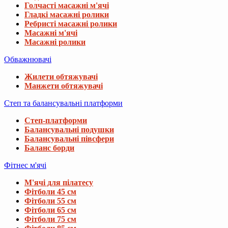
Голчасті масажні м'ячі
Гладкі масажні ролики
Ребристі масажні ролики
Масажні м'ячі
Масажні ролики
Обважнювачі
Жилети обтяжувачі
Манжети обтяжувачі
Степ та балансувальні платформи
Степ-платформи
Балансувальні подушки
Балансувальні півсфери
Баланс борди
Фітнес м'ячі
М'ячі для пілатесу
Фітболи 45 см
Фітболи 55 см
Фітболи 65 см
Фітболи 75 см