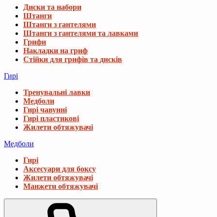
Диски та набори
Штанги
Штанги з гантелями
Штанги з гантелями та лавками
Грифи
Накладки на гриф
Стійки для грифів та дисків
Гирі
Тренувальні лавки
Медболи
Гирі чавунні
Гирі пластикові
Жилети обтяжувачі
Медболи
Гирі
Аксесуари для боксу
Жилети обтяжувачі
Манжети обтяжувачі