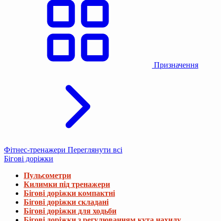
Призначення
Фітнес-тренажери
Переглянути всі
Бігові доріжки
Пульсометри
Килимки під тренажери
Бігові доріжки компактні
Бігові доріжки складані
Бігові доріжки для ходьби
Бігові доріжки з регулюванням кута нахилу