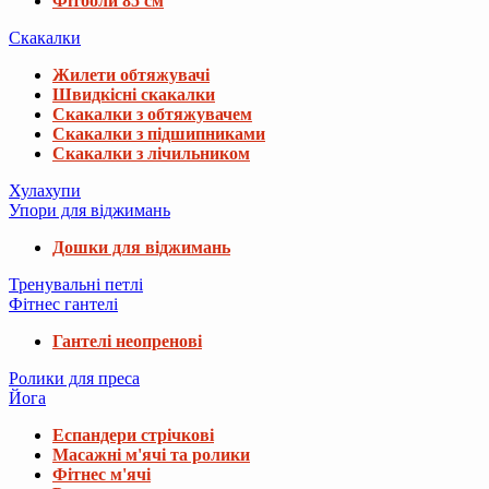
Фітболи 85 см
Скакалки
Жилети обтяжувачі
Швидкісні скакалки
Скакалки з обтяжувачем
Скакалки з підшипниками
Скакалки з лічильником
Хулахупи
Упори для віджимань
Дошки для віджимань
Тренувальні петлі
Фітнес гантелі
Гантелі неопренові
Ролики для преса
Йога
Еспандери стрічкові
Масажні м'ячі та ролики
Фітнес м'ячі