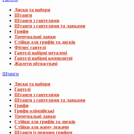
Диски та набори
Штанги
Штанги з гантелями
Штанги з гантелями та лавками
Грифи
Тренувальні лавки
Стійки для грифів та дисків
Фітнес гантелі
Гантелі набірні металеві
Гантелі набірні композитні
Жилети обтяжувачі
Штанги
Диски та набори
Гантелі
Штанги з гантелями
Штанги з гантелями та лавками
Грифи
Грифи олімпійські
Тренувальні лавки
Стійки для грифів та дисків
Стійки для жиму лежачи
Штанги із прямим грифом