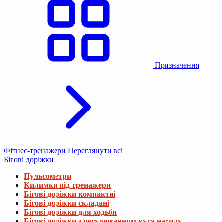
Призначення
Фітнес-тренажери
Переглянути всі
Бігові доріжки
Пульсометри
Килимки під тренажери
Бігові доріжки компактні
Бігові доріжки складані
Бігові доріжки для ходьби
Бігові доріжки з регулюванням кута нахилу