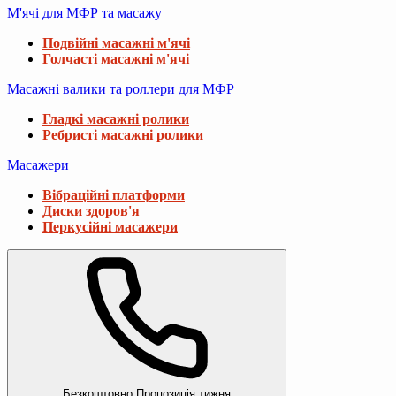
М'ячі для МФР та масажу
Подвійні масажні м'ячі
Голчасті масажні м'ячі
Масажні валики та роллери для МФР
Гладкі масажні ролики
Ребристі масажні ролики
Масажери
Вібраційні платформи
Диски здоров'я
Перкусійні масажери
Безкоштовно
Пропозиція тижня