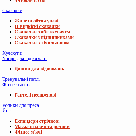
Фітболи 85 см
Скакалки
Жилети обтяжувачі
Швидкісні скакалки
Скакалки з обтяжувачем
Скакалки з підшипниками
Скакалки з лічильником
Хулахупи
Упори для віджимань
Дошки для віджимань
Тренувальні петлі
Фітнес гантелі
Гантелі неопренові
Ролики для преса
Йога
Еспандери стрічкові
Масажні м'ячі та ролики
Фітнес м'ячі