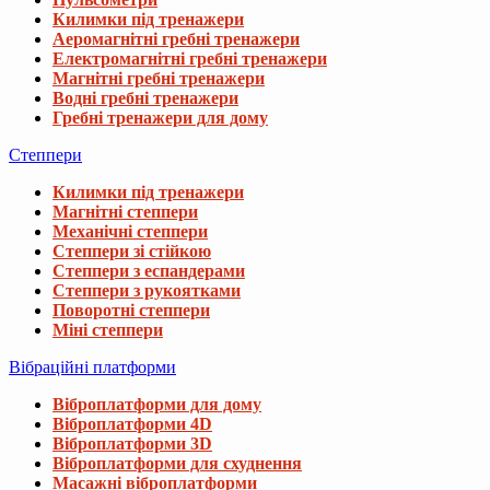
Килимки під тренажери
Аеромагнітні гребні тренажери
Електромагнітні гребні тренажери
Магнітні гребні тренажери
Водні гребні тренажери
Гребні тренажери для дому
Степпери
Килимки під тренажери
Магнітні степпери
Механічні степпери
Степпери зі стійкою
Степпери з еспандерами
Степпери з рукоятками
Поворотні степпери
Міні степпери
Вібраційні платформи
Віброплатформи для дому
Віброплатформи 4D
Віброплатформи 3D
Віброплатформи для схуднення
Масажні віброплатформи