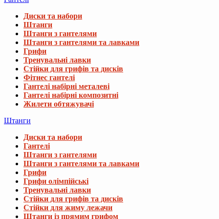
Диски та набори
Штанги
Штанги з гантелями
Штанги з гантелями та лавками
Грифи
Тренувальні лавки
Стійки для грифів та дисків
Фітнес гантелі
Гантелі набірні металеві
Гантелі набірні композитні
Жилети обтяжувачі
Штанги
Диски та набори
Гантелі
Штанги з гантелями
Штанги з гантелями та лавками
Грифи
Грифи олімпійські
Тренувальні лавки
Стійки для грифів та дисків
Стійки для жиму лежачи
Штанги із прямим грифом