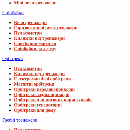
Міні велотренажери
Спінбайки
Велотренажери
Горизонтальні велотренажери
Пульсометри
Килимки під тренажери
Спін байки магнітні
Спінбайки для дому
Орбітреки
Пульсометри
Килимки під тренажери
Електромагнітні орбітреки
Магнітні орбітреки
Орбітреки передньоприводні
Орбітреки задньоприводні
Орбітреки для високих користувачів
Орбітреки генераторні
Орбітреки для дому
Гребні тренажери
Пульсометри