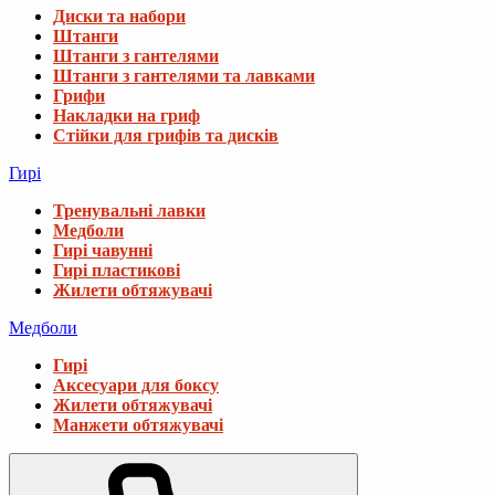
Диски та набори
Штанги
Штанги з гантелями
Штанги з гантелями та лавками
Грифи
Накладки на гриф
Стійки для грифів та дисків
Гирі
Тренувальні лавки
Медболи
Гирі чавунні
Гирі пластикові
Жилети обтяжувачі
Медболи
Гирі
Аксесуари для боксу
Жилети обтяжувачі
Манжети обтяжувачі