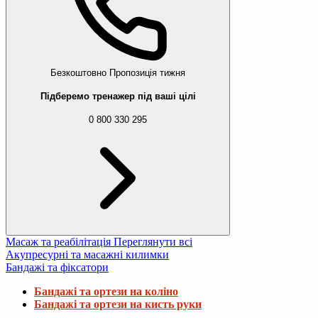
Безкоштовно
Пропозиція тижня
Підберемо тренажер під ваші цілі
0 800 330 295
Масаж та реабілітація
Переглянути всі
Акупресурні та масажні килимки
Бандажі та фіксатори
Бандажі та ортези на коліно
Бандажі та ортези на кисть руки