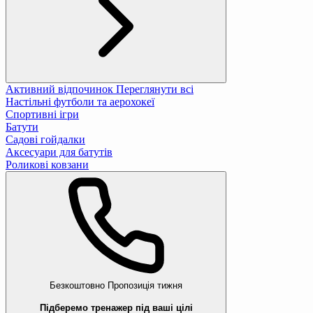
Активний відпочинок
Переглянути всі
Настільні футболи та аерохокеї
Спортивні ігри
Батути
Садові гойдалки
Аксесуари для батутів
Роликові ковзани
Безкоштовно
Пропозиція тижня
Підберемо тренажер під ваші цілі