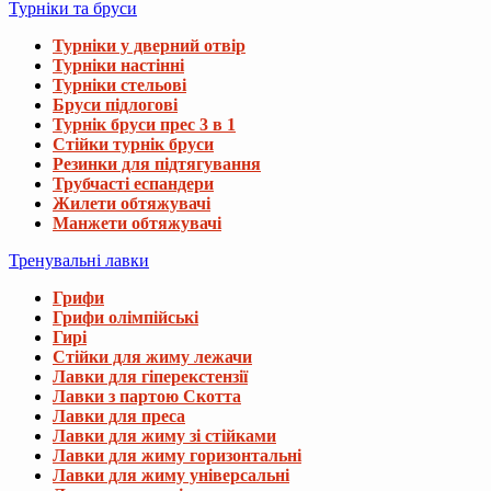
Турніки та бруси
Турніки у дверний отвір
Турніки настінні
Турніки стельові
Бруси підлогові
Турнік бруси прес 3 в 1
Стійки турнік бруси
Резинки для підтягування
Трубчасті еспандери
Жилети обтяжувачі
Манжети обтяжувачі
Тренувальні лавки
Грифи
Грифи олімпійські
Гирі
Стійки для жиму лежачи
Лавки для гіперекстензії
Лавки з партою Скотта
Лавки для преса
Лавки для жиму зі стійками
Лавки для жиму горизонтальні
Лавки для жиму універсальні