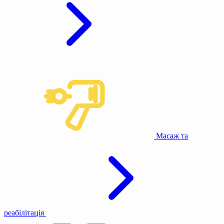
Масаж та
реабілітація