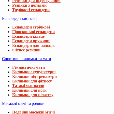
Резинки для підтягування
Резинки з петлями
Трубчасті еспандери
Еспандери кистьові
Еспандери стрічкові
Гіроскопічні еспандери
Еспандери кільце
Еспандери пружинні
Еспандери для пальців
Фітнес резинки
Спортивні килимки та мати
Гімнастичні мати
Килимки акупунктурні
Килимки під тренажери
Килимки для фітнесу
Татамі мат пазли
Килимки для йоги
Килимки для пілатесу
Масажні м'ячі та ролики
Подвійні масажні м'ячі