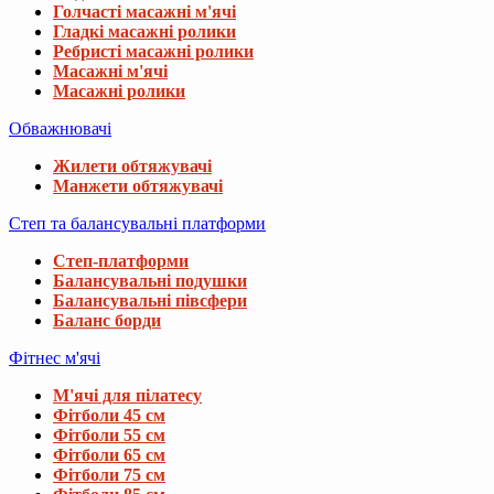
Голчасті масажні м'ячі
Гладкі масажні ролики
Ребристі масажні ролики
Масажні м'ячі
Масажні ролики
Обважнювачі
Жилети обтяжувачі
Манжети обтяжувачі
Степ та балансувальні платформи
Степ-платформи
Балансувальні подушки
Балансувальні півсфери
Баланс борди
Фітнес м'ячі
М'ячі для пілатесу
Фітболи 45 см
Фітболи 55 см
Фітболи 65 см
Фітболи 75 см