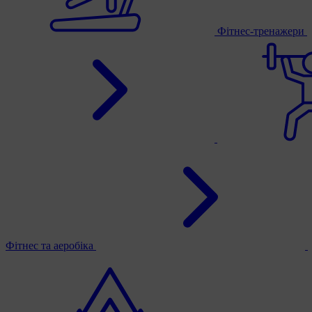
Фітнес-тренажери
Фітнес та аеробіка