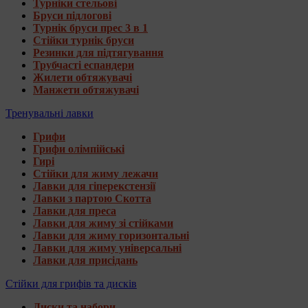
Турніки стельові
Бруси підлогові
Турнік бруси прес 3 в 1
Стійки турнік бруси
Резинки для підтягування
Трубчасті еспандери
Жилети обтяжувачі
Манжети обтяжувачі
Тренувальні лавки
Грифи
Грифи олімпійські
Гирі
Стійки для жиму лежачи
Лавки для гіперекстензії
Лавки з партою Скотта
Лавки для преса
Лавки для жиму зі стійками
Лавки для жиму горизонтальні
Лавки для жиму універсальні
Лавки для присідань
Стійки для грифів та дисків
Диски та набори