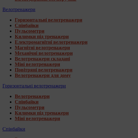
Велотренажери
Горизонтальні велотренажери
Спінбайки
Пульсометри
Килимки під тренажери
Електромагнітні велотренажери
Магнітні велотренажери
Механічні велотренажери
Велотренажери складані
Міні велотренажери
Повітряні велотренажери
Велотренажери для дому
Горизонтальні велотренажери
Велотренажери
Спінбайки
Пульсометри
Килимки під тренажери
Міні велотренажери
Спінбайки