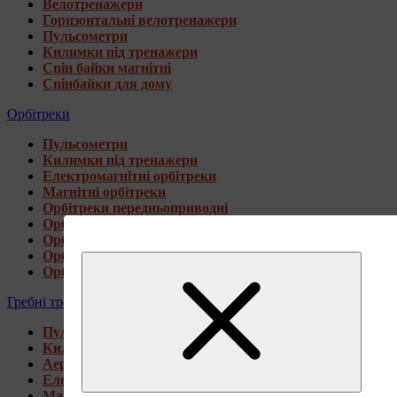
Велотренажери
Горизонтальні велотренажери
Пульсометри
Килимки під тренажери
Спін байки магнітні
Спінбайки для дому
Орбітреки
Пульсометри
Килимки під тренажери
Електромагнітні орбітреки
Магнітні орбітреки
Орбітреки передньоприводні
Орбітреки задньоприводні
Орбітреки для високих користувачів
Орбітреки генераторні
Орбітреки для дому
Гребні тренажери
Пульсометри
Килимки під тренажери
Аеромагнітні гребні тренажери
Електромагнітні гребні тренажери
Магнітні гребні тренажери