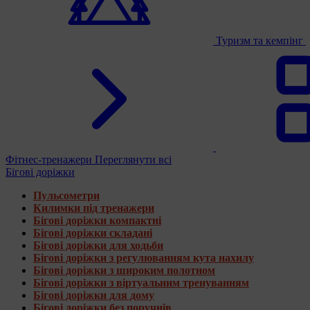
Туризм та кемпінг
Фітнес-тренажери
Переглянути всі
Бігові доріжки
Пульсометри
Килимки під тренажери
Бігові доріжки компактні
Бігові доріжки складані
Бігові доріжки для ходьби
Бігові доріжки з регулюванням кута нахилу
Бігові доріжки з широким полотном
Бігові доріжки з віртуальним тренуванням
Бігові доріжки для дому
Бігові доріжки без поручнів