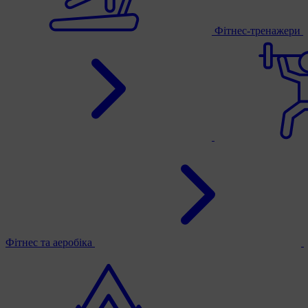
Фітнес-тренажери
Фітнес та аеробіка