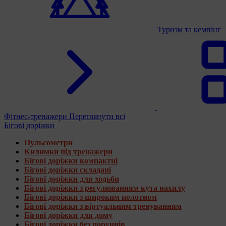
Туризм та кемпінг
Фітнес-тренажери
Переглянути всі
Бігові доріжки
Пульсометри
Килимки під тренажери
Бігові доріжки компактні
Бігові доріжки складані
Бігові доріжки для ходьби
Бігові доріжки з регулюванням кута нахилу
Бігові доріжки з широким полотном
Бігові доріжки з віртуальним тренуванням
Бігові доріжки для дому
Бігові доріжки без поручнів