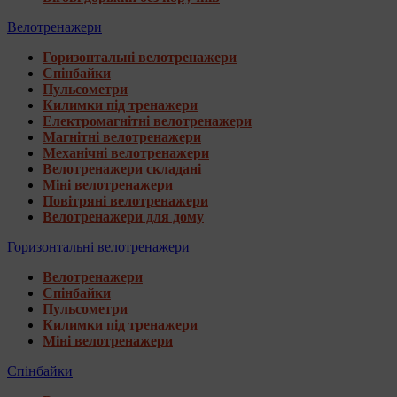
Велотренажери
Горизонтальні велотренажери
Спінбайки
Пульсометри
Килимки під тренажери
Електромагнітні велотренажери
Магнітні велотренажери
Механічні велотренажери
Велотренажери складані
Міні велотренажери
Повітряні велотренажери
Велотренажери для дому
Горизонтальні велотренажери
Велотренажери
Спінбайки
Пульсометри
Килимки під тренажери
Міні велотренажери
Спінбайки