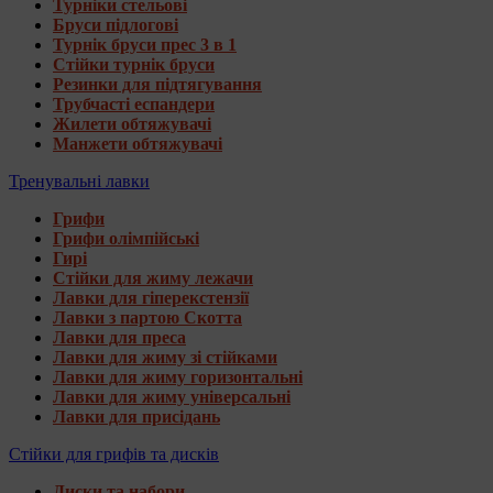
Турніки стельові
Бруси підлогові
Турнік бруси прес 3 в 1
Стійки турнік бруси
Резинки для підтягування
Трубчасті еспандери
Жилети обтяжувачі
Манжети обтяжувачі
Тренувальні лавки
Грифи
Грифи олімпійські
Гирі
Стійки для жиму лежачи
Лавки для гіперекстензії
Лавки з партою Скотта
Лавки для преса
Лавки для жиму зі стійками
Лавки для жиму горизонтальні
Лавки для жиму універсальні
Лавки для присідань
Стійки для грифів та дисків
Диски та набори