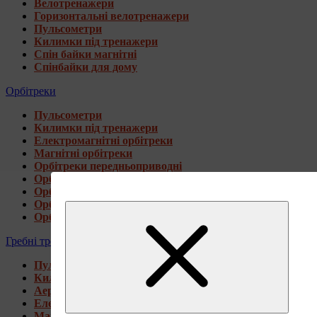
Велотренажери
Горизонтальні велотренажери
Пульсометри
Килимки під тренажери
Спін байки магнітні
Спінбайки для дому
Орбітреки
Пульсометри
Килимки під тренажери
Електромагнітні орбітреки
Магнітні орбітреки
Орбітреки передньоприводні
Орбітреки задньоприводні
Орбітреки для високих користувачів
Орбітреки генераторні
Орбітреки для дому
Гребні тренажери
Пульсометри
Килимки під тренажери
Аеромагнітні гребні тренажери
Електромагнітні гребні тренажери
Магнітні гребні тренажери