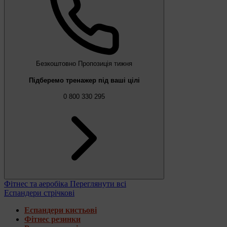
Безкоштовно
Пропозиція тижня
Підберемо тренажер під ваші цілі
0 800 330 295
Фітнес та аеробіка
Переглянути всі
Еспандери стрічкові
Еспандери кистьові
Фітнес резинки