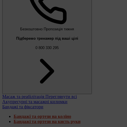
Безкоштовно
Пропозиція тижня
Підберемо тренажер під ваші цілі
0 800 330 295
Масаж та реабілітація
Переглянути всі
Акупресурні та масажні килимки
Бандажі та фіксатори
Бандажі та ортези на коліно
Бандажі та ортези на кисть руки