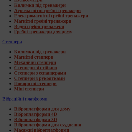
Килимки під тренажери
Аеромагнітні гребні тренажери
Електромагнітні гребні тренажери
Магнітні гребні тренажери
Водні гребні тренажери
Гребні тренажери для дому
Степпери
Килимки під тренажери
Магнітні степпери
Механічні степпери
Степпери зі стійкою
Степпери з еспандерами
Степпери з рукоятками
Поворотні степпери
Міні степпери
Вібраційні платформи
Віброплатформи для дому
Віброплатформи 4D
Віброплатформи 3D
Віброплатформи для схуднення
Масажні віброплатформи