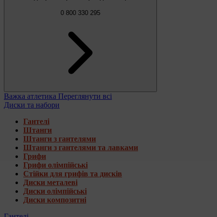
0 800 330 295
Важка атлетика
Переглянути всі
Диски та набори
Гантелі
Штанги
Штанги з гантелями
Штанги з гантелями та лавками
Грифи
Грифи олімпійські
Стійки для грифів та дисків
Диски металеві
Диски олімпійські
Диски композитні
Гантелі