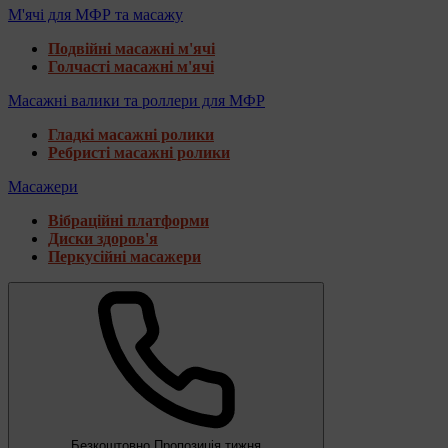
М'ячі для МФР та масажу
Подвійні масажні м'ячі
Голчасті масажні м'ячі
Масажні валики та роллери для МФР
Гладкі масажні ролики
Ребристі масажні ролики
Масажери
Вібраційні платформи
Диски здоров'я
Перкусійні масажери
Безкоштовно
Пропозиція тижня