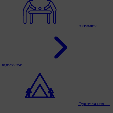
Активний
відпочинок
Туризм та кемпінг