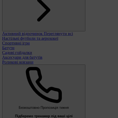
Активний відпочинок
Переглянути всі
Настільні футболи та аерохокеї
Спортивні ігри
Батути
Садові гойдалки
Аксесуари для батутів
Роликові ковзани
Безкоштовно
Пропозиція тижня
Підберемо тренажер під ваші цілі