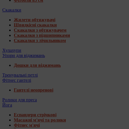
Фітболи 85 см
Скакалки
Жилети обтяжувачі
Швидкісні скакалки
Скакалки з обтяжувачем
Скакалки з підшипниками
Скакалки з лічильником
Хулахупи
Упори для віджимань
Дошки для віджимань
Тренувальні петлі
Фітнес гантелі
Гантелі неопренові
Ролики для преса
Йога
Еспандери стрічкові
Масажні м'ячі та ролики
Фітнес м'ячі