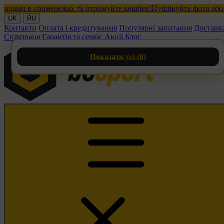
ми в соцмережах та отримуйте кешбек!
Публікуйте фото або віде
UK
RU
Контакти
Оплата і кредитування
Популярні запитання
Доставк
Співпраця
Гарантія та сервіс
Акції
Блог
Показати усі (
0
)