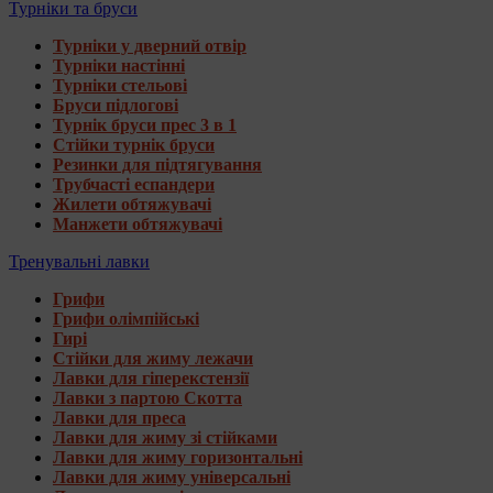
Турніки та бруси
Турніки у дверний отвір
Турніки настінні
Турніки стельові
Бруси підлогові
Турнік бруси прес 3 в 1
Стійки турнік бруси
Резинки для підтягування
Трубчасті еспандери
Жилети обтяжувачі
Манжети обтяжувачі
Тренувальні лавки
Грифи
Грифи олімпійські
Гирі
Стійки для жиму лежачи
Лавки для гіперекстензії
Лавки з партою Скотта
Лавки для преса
Лавки для жиму зі стійками
Лавки для жиму горизонтальні
Лавки для жиму універсальні