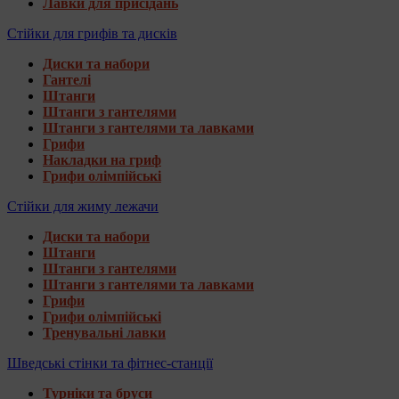
Лавки для присідань
Стійки для грифів та дисків
Диски та набори
Гантелі
Штанги
Штанги з гантелями
Штанги з гантелями та лавками
Грифи
Накладки на гриф
Грифи олімпійські
Стійки для жиму лежачи
Диски та набори
Штанги
Штанги з гантелями
Штанги з гантелями та лавками
Грифи
Грифи олімпійські
Тренувальні лавки
Шведські стінки та фітнес-станції
Турніки та бруси