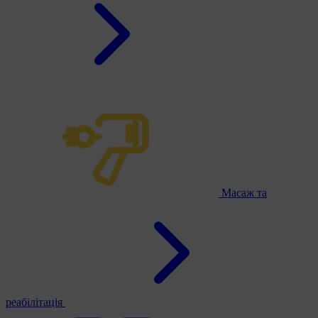
Масаж та
реабілітація