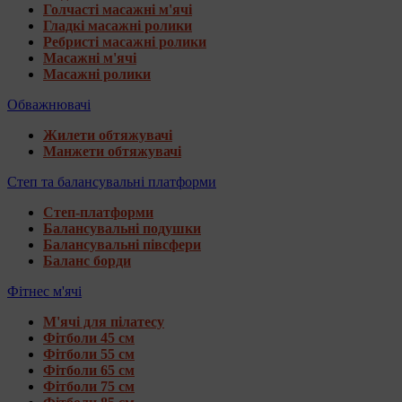
Голчасті масажні м'ячі
Гладкі масажні ролики
Ребристі масажні ролики
Масажні м'ячі
Масажні ролики
Обважнювачі
Жилети обтяжувачі
Манжети обтяжувачі
Степ та балансувальні платформи
Степ-платформи
Балансувальні подушки
Балансувальні півсфери
Баланс борди
Фітнес м'ячі
М'ячі для пілатесу
Фітболи 45 см
Фітболи 55 см
Фітболи 65 см
Фітболи 75 см