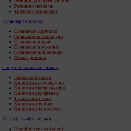
Резинки для підтягування
Резинки з петлями
Трубчасті еспандери
Еспандери кистьові
Еспандери стрічкові
Гіроскопічні еспандери
Еспандери кільце
Еспандери пружинні
Еспандери для пальців
Фітнес резинки
Спортивні килимки та мати
Гімнастичні мати
Килимки акупунктурні
Килимки під тренажери
Килимки для фітнесу
Татамі мат пазли
Килимки для йоги
Килимки для пілатесу
Масажні м'ячі та ролики
Подвійні масажні м'ячі