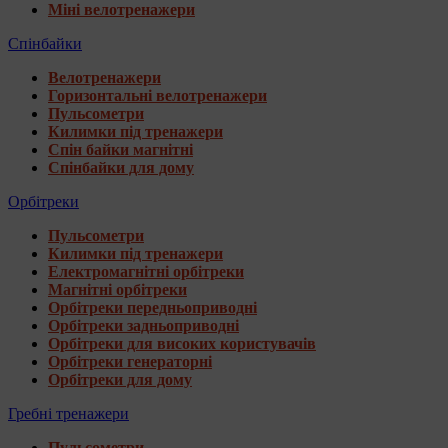
Міні велотренажери
Спінбайки
Велотренажери
Горизонтальні велотренажери
Пульсометри
Килимки під тренажери
Спін байки магнітні
Спінбайки для дому
Орбітреки
Пульсометри
Килимки під тренажери
Електромагнітні орбітреки
Магнітні орбітреки
Орбітреки передньоприводні
Орбітреки задньоприводні
Орбітреки для високих користувачів
Орбітреки генераторні
Орбітреки для дому
Гребні тренажери
Пульсометри