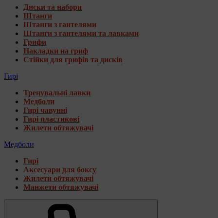
Диски та набори
Штанги
Штанги з гантелями
Штанги з гантелями та лавками
Грифи
Накладки на гриф
Стійки для грифів та дисків
Гирі
Тренувальні лавки
Медболи
Гирі чавунні
Гирі пластикові
Жилети обтяжувачі
Медболи
Гирі
Аксесуари для боксу
Жилети обтяжувачі
Манжети обтяжувачі