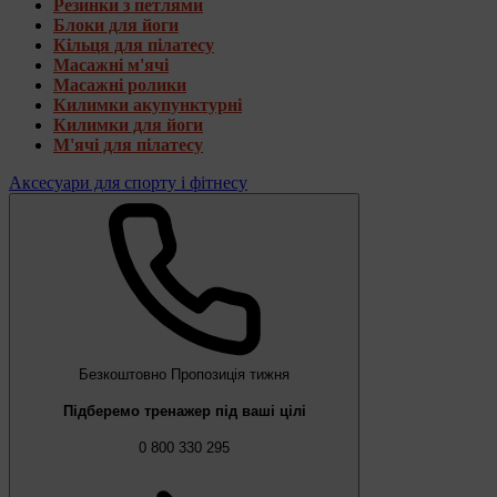
Резинки з петлями
Блоки для йоги
Кільця для пілатесу
Масажні м'ячі
Масажні ролики
Килимки акупунктурні
Килимки для йоги
М'ячі для пілатесу
Аксесуари для спорту і фітнесу
Безкоштовно
Пропозиція тижня
Підберемо тренажер під ваші цілі
0 800 330 295