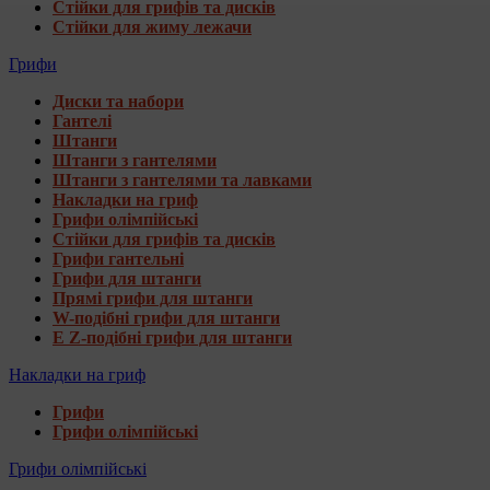
Стійки для грифів та дисків
Стійки для жиму лежачи
Грифи
Диски та набори
Гантелі
Штанги
Штанги з гантелями
Штанги з гантелями та лавками
Накладки на гриф
Грифи олімпійські
Стійки для грифів та дисків
Грифи гантельні
Грифи для штанги
Прямі грифи для штанги
W-подібні грифи для штанги
E Z-подібні грифи для штанги
Накладки на гриф
Грифи
Грифи олімпійські
Грифи олімпійські