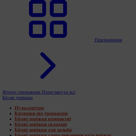
Призначення
Фітнес-тренажери
Переглянути всі
Бігові доріжки
Пульсометри
Килимки під тренажери
Бігові доріжки компактні
Бігові доріжки складані
Бігові доріжки для ходьби
Бігові доріжки з регулюванням кута нахилу