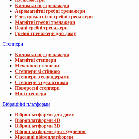
Килимки під тренажери
Аеромагнітні гребні тренажери
Електромагнітні гребні тренажери
Магнітні гребні тренажери
Водні гребні тренажери
Гребні тренажери для дому
Степпери
Килимки під тренажери
Магнітні степпери
Механічні степпери
Степпери зі стійкою
Степпери з еспандерами
Степпери з рукоятками
Поворотні степпери
Міні степпери
Вібраційні платформи
Віброплатформи для дому
Віброплатформи 4D
Віброплатформи 3D
Віброплатформи для схуднення
Масажні віброплатформи