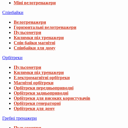
Міні велотренажери
Спінбайки
Велотренажери
Горизонтальні велотренажери
Пульсометри
Килимки під тренажери
Спін байки магнітні
Спінбайки для дому
Орбітреки
Пульсометри
Килимки під тренажери
Електромагнітні орбітреки
Магнітні орбітреки
Орбітреки передньоприводні
Орбітреки задньоприводні
Орбітреки для високих користувачів
Орбітреки генераторні
Орбітреки для дому
Гребні тренажери
Пульсометри