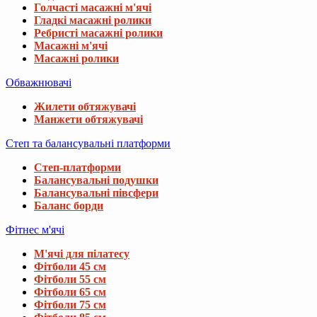
Голчасті масажні м'ячі
Гладкі масажні ролики
Ребристі масажні ролики
Масажні м'ячі
Масажні ролики
Обважнювачі
Жилети обтяжувачі
Манжети обтяжувачі
Степ та балансувальні платформи
Степ-платформи
Балансувальні подушки
Балансувальні півсфери
Баланс борди
Фітнес м'ячі
М'ячі для пілатесу
Фітболи 45 см
Фітболи 55 см
Фітболи 65 см
Фітболи 75 см