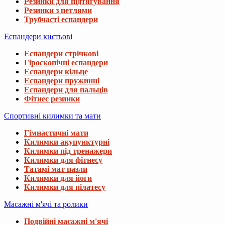
Резинки для підтягування
Резинки з петлями
Трубчасті еспандери
Еспандери кистьові
Еспандери стрічкові
Гіроскопічні еспандери
Еспандери кільце
Еспандери пружинні
Еспандери для пальців
Фітнес резинки
Спортивні килимки та мати
Гімнастичні мати
Килимки акупунктурні
Килимки під тренажери
Килимки для фітнесу
Татамі мат пазли
Килимки для йоги
Килимки для пілатесу
Масажні м'ячі та ролики
Подвійні масажні м'ячі