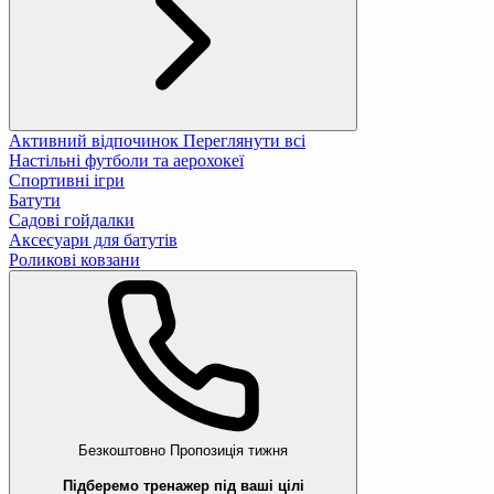
Активний відпочинок
Переглянути всі
Настільні футболи та аерохокеї
Спортивні ігри
Батути
Садові гойдалки
Аксесуари для батутів
Роликові ковзани
Безкоштовно
Пропозиція тижня
Підберемо тренажер під ваші цілі