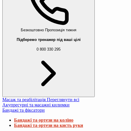
Безкоштовно
Пропозиція тижня
Підберемо тренажер під ваші цілі
0 800 330 295
Масаж та реабілітація
Переглянути всі
Акупресурні та масажні килимки
Бандажі та фіксатори
Бандажі та ортези на коліно
Бандажі та ортези на кисть руки