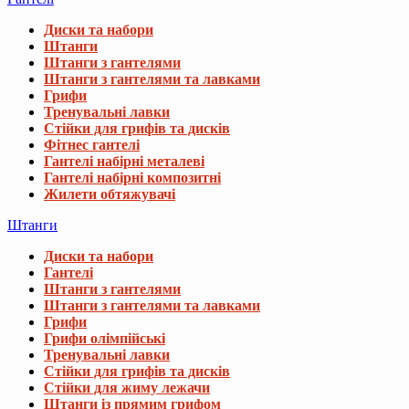
Диски та набори
Штанги
Штанги з гантелями
Штанги з гантелями та лавками
Грифи
Тренувальні лавки
Стійки для грифів та дисків
Фітнес гантелі
Гантелі набірні металеві
Гантелі набірні композитні
Жилети обтяжувачі
Штанги
Диски та набори
Гантелі
Штанги з гантелями
Штанги з гантелями та лавками
Грифи
Грифи олімпійські
Тренувальні лавки
Стійки для грифів та дисків
Стійки для жиму лежачи
Штанги із прямим грифом