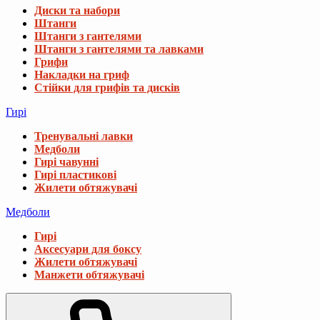
Диски та набори
Штанги
Штанги з гантелями
Штанги з гантелями та лавками
Грифи
Накладки на гриф
Стійки для грифів та дисків
Гирі
Тренувальні лавки
Медболи
Гирі чавунні
Гирі пластикові
Жилети обтяжувачі
Медболи
Гирі
Аксесуари для боксу
Жилети обтяжувачі
Манжети обтяжувачі