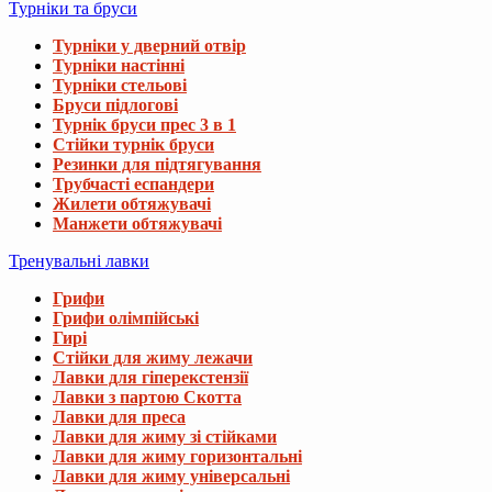
Турніки та бруси
Турніки у дверний отвір
Турніки настінні
Турніки стельові
Бруси підлогові
Турнік бруси прес 3 в 1
Стійки турнік бруси
Резинки для підтягування
Трубчасті еспандери
Жилети обтяжувачі
Манжети обтяжувачі
Тренувальні лавки
Грифи
Грифи олімпійські
Гирі
Стійки для жиму лежачи
Лавки для гіперекстензії
Лавки з партою Скотта
Лавки для преса
Лавки для жиму зі стійками
Лавки для жиму горизонтальні
Лавки для жиму універсальні