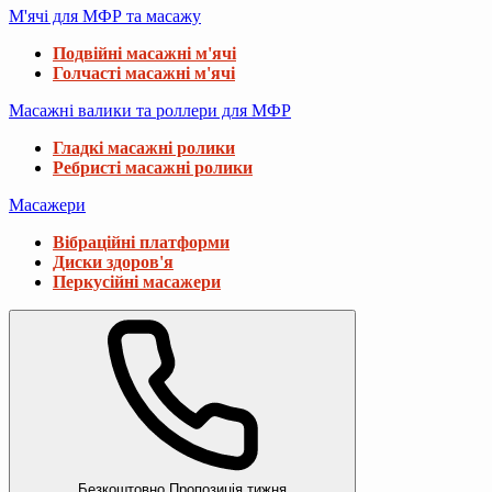
М'ячі для МФР та масажу
Подвійні масажні м'ячі
Голчасті масажні м'ячі
Масажні валики та роллери для МФР
Гладкі масажні ролики
Ребристі масажні ролики
Масажери
Вібраційні платформи
Диски здоров'я
Перкусійні масажери
Безкоштовно
Пропозиція тижня