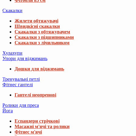
Фітболи 85 см
Скакалки
Жилети обтяжувачі
Швидкісні скакалки
Скакалки з обтяжувачем
Скакалки з підшипниками
Скакалки з лічильником
Хулахупи
Упори для віджимань
Дошки для віджимань
Тренувальні петлі
Фітнес гантелі
Гантелі неопренові
Ролики для преса
Йога
Еспандери стрічкові
Масажні м'ячі та ролики
Фітнес м'ячі