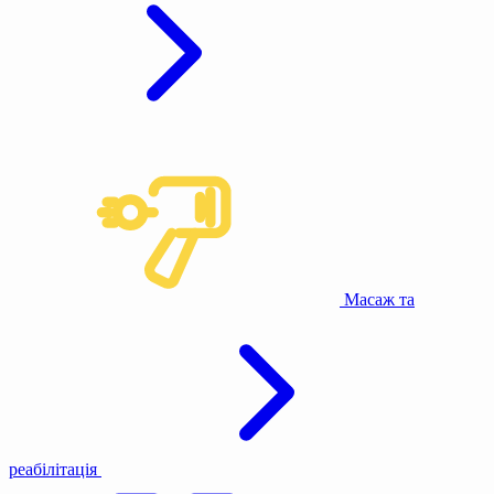
Масаж та
реабілітація