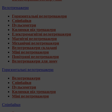
Велотренажери
Горизонтальні велотренажери
Спінбайки
Пульсометри
Килимки під тренажери
Електромагнітні велотренажери
Магнітні велотренажери
Механічні велотренажери
Велотренажери складані
Міні велотренажери
Повітряні велотренажери
Велотренажери для дому
Горизонтальні велотренажери
Велотренажери
Спінбайки
Пульсометри
Килимки під тренажери
Міні велотренажери
Спінбайки