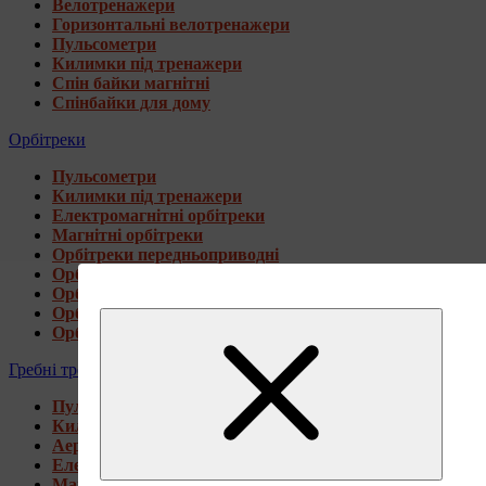
Велотренажери
Горизонтальні велотренажери
Пульсометри
Килимки під тренажери
Спін байки магнітні
Спінбайки для дому
Орбітреки
Пульсометри
Килимки під тренажери
Електромагнітні орбітреки
Магнітні орбітреки
Орбітреки передньоприводні
Орбітреки задньоприводні
Орбітреки для високих користувачів
Орбітреки генераторні
Орбітреки для дому
Гребні тренажери
Пульсометри
Килимки під тренажери
Аеромагнітні гребні тренажери
Електромагнітні гребні тренажери
Магнітні гребні тренажери