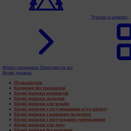
Туризм та кемпінг
Фітнес-тренажери
Переглянути всі
Бігові доріжки
Пульсометри
Килимки під тренажери
Бігові доріжки компактні
Бігові доріжки складані
Бігові доріжки для ходьби
Бігові доріжки з регулюванням кута нахилу
Бігові доріжки з широким полотном
Бігові доріжки з віртуальним тренуванням
Бігові доріжки для дому
Бігові доріжки без поручнів