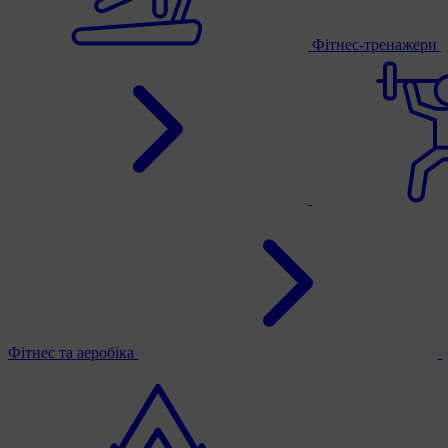
Фітнес-тренажери
Фітнес та аеробіка