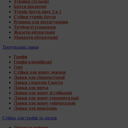
Турніки стельові
Бруси підлогові
Турнік бруси прес 3 в 1
Стійки турнік бруси
Резинки для підтягування
Трубчасті еспандери
Жилети обтяжувачі
Манжети обтяжувачі
Тренувальні лавки
Грифи
Грифи олімпійські
Гирі
Стійки для жиму лежачи
Лавки для гіперекстензії
Лавки з партою Скотта
Лавки для преса
Лавки для жиму зі стійками
Лавки для жиму горизонтальні
Лавки для жиму універсальні
Лавки для присідань
Стійки для грифів та дисків
Диски та набори