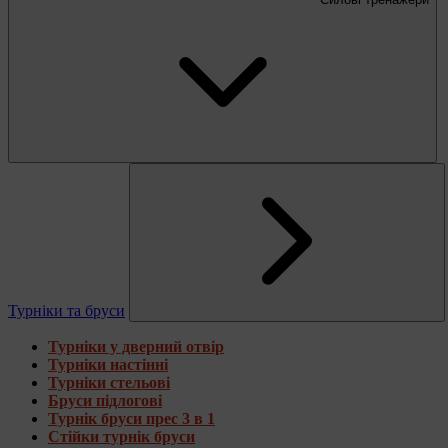
Турніки та бруси
Турніки у дверний отвір
Турніки настінні
Турніки стельові
Бруси підлогові
Турнік бруси прес 3 в 1
Стійки турнік бруси