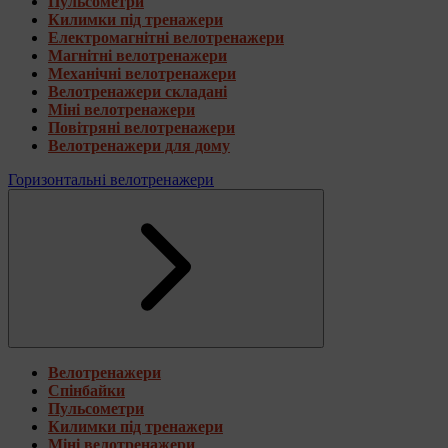
Пульсометри
Килимки під тренажери
Електромагнітні велотренажери
Магнітні велотренажери
Механічні велотренажери
Велотренажери складані
Міні велотренажери
Повітряні велотренажери
Велотренажери для дому
Горизонтальні велотренажери
Велотренажери
Спінбайки
Пульсометри
Килимки під тренажери
Міні велотренажери