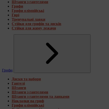
Штанги з гантелями
Грифи
Грифи олімпійські
Гирі
Тренувальні лавки
Стійки для грифів та дисків
Стійки для жиму лежачи
Грифи
Диски та набори
Гантелі
Штанги
Штанги з гантелями
Штанги з гантелями та лавками
Накладки на гриф
Грифи олімпійські