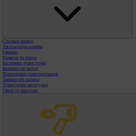
Спальні мішки
Автохолодильники
Гамаки
Намети та тенти
Килимки туристичні
Кемпінгові меблі
Портативні електростанції
Трекінгові палиці
Туристичні аксесуари
Грилі та мангали