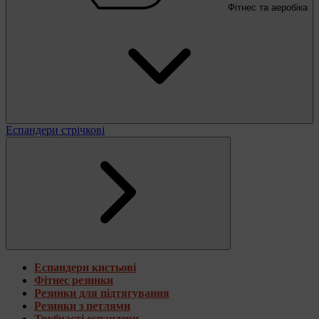
Фітнес та аеробіка
Еспандери стрічкові
Еспандери кистьові
Фітнес резинки
Резинки для підтягування
Резинки з петлями
Трубчасті еспандери