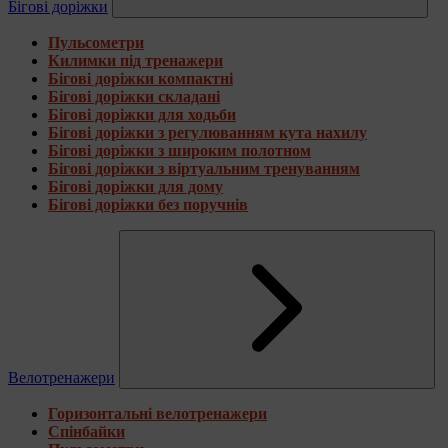
Бігові доріжки
Пульсометри
Килимки під тренажери
Бігові доріжки компактні
Бігові доріжки складані
Бігові доріжки для ходьби
Бігові доріжки з регулюванням кута нахилу
Бігові доріжки з широким полотном
Бігові доріжки з віртуальним тренуванням
Бігові доріжки для дому
Бігові доріжки без поручнів
Велотренажери
Горизонтальні велотренажери
Спінбайки