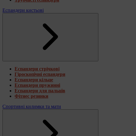
Еспандери кистьові
Еспандери стрічкові
Гіроскопічні еспандери
Еспандери кільце
Еспандери пружинні
Еспандери для пальців
Фітнес резинки
Спортивні килимки та мати