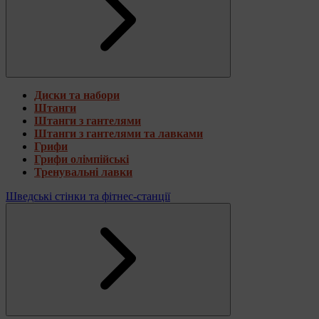
Диски та набори
Штанги
Штанги з гантелями
Штанги з гантелями та лавками
Грифи
Грифи олімпійські
Тренувальні лавки
Шведські стінки та фітнес-станції