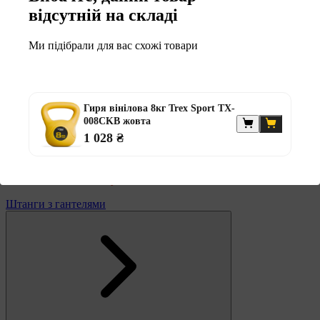
відсутній на складі
Штанги
Диски та набори
Ми підібрали для вас схожі товари
Гантелі
Штанги з гантелями
Штанги з гантелями та лавками
Грифи
Грифи олімпійські
Гиря вінілова 8кг Trex Sport TX-
Тренувальні лавки
008CKB жовта
Стійки для грифів та дисків
1 028 ₴
Стійки для жиму лежачи
Штанги із прямим грифом
Штанги з w-подібним грифом
Жилети обтяжувачі
Штанги з гантелями