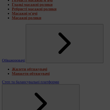
Голчасті масажні м'ячі
Гладкі масажні ролики
Ребристі масажні ролики
Масажні м'ячі
Масажні ролики
Обважнювачі
Жилети обтяжувачі
Манжети обтяжувачі
Степ та балансувальні платформи