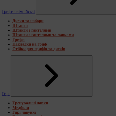
Грифи олімпійські
Диски та набори
Штанги
Штанги з гантелями
Штанги з гантелями та лавками
Грифи
Накладки на гриф
Стійки для грифів та дисків
Гирі
Тренувальні лавки
Медболи
Гирі чавунні