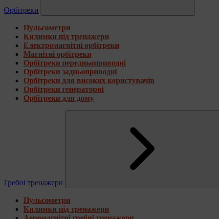
Орбітреки
Пульсометри
Килимки під тренажери
Електромагнітні орбітреки
Магнітні орбітреки
Орбітреки передньоприводні
Орбітреки задньоприводні
Орбітреки для високих користувачів
Орбітреки генераторні
Орбітреки для дому
Гребні тренажери
Пульсометри
Килимки під тренажери
Аеромагнітні гребні тренажери