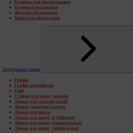
Резинки для підтягування
Трубчасті еспандери
Жилети обтяжувачі
Манжети обтяжувачі
Тренувальні лавки
Грифи
Грифи олімпійські
Гирі
Стійки для жиму лежачи
Лавки для гіперекстензії
Лавки з партою Скотта
Лавки для преса
Лавки для жиму зі стійками
Лавки для жиму горизонтальні
Лавки для жиму універсальні