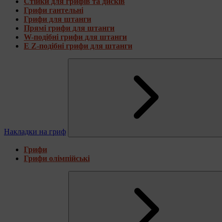
Стійки для грифів та дисків
Грифи гантельні
Грифи для штанги
Прямі грифи для штанги
W-подібні грифи для штанги
E Z-подібні грифи для штанги
Накладки на гриф
Грифи
Грифи олімпійські