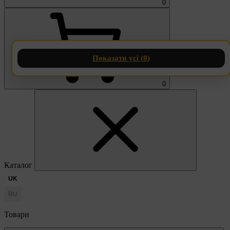
0
Показати усі (
0
)
0
Каталог
UK
RU
Товари