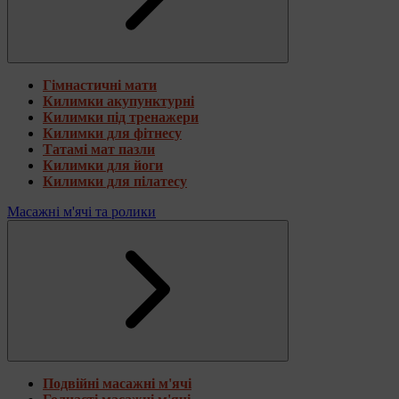
Гімнастичні мати
Килимки акупунктурні
Килимки під тренажери
Килимки для фітнесу
Татамі мат пазли
Килимки для йоги
Килимки для пілатесу
Масажні м'ячі та ролики
Подвійні масажні м'ячі