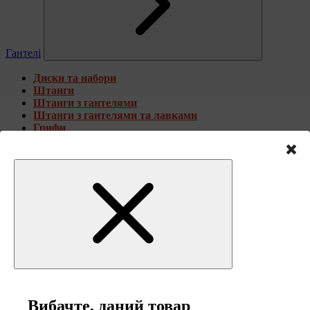
Гантелі
Диски та набори
Штанги
Штанги з гантелями
Штанги з гантелями та лавками
Грифи
Тренувальні лавки
Стійки для грифів та дисків
Фітнес гантелі
Гантелі набірні металеві
Гантелі набірні композитні
Жилети обтяжувачі
Вибачте, даний товар