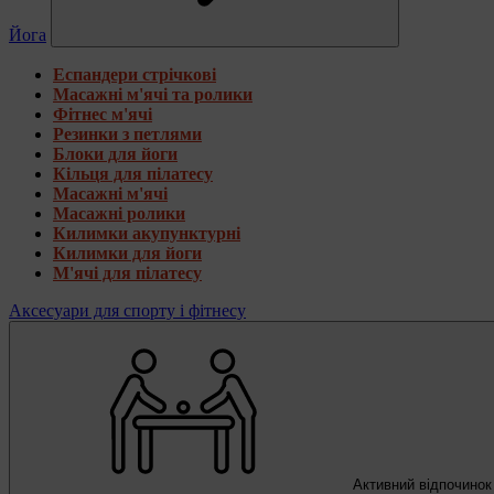
Йога
Еспандери стрічкові
Масажні м'ячі та ролики
Фітнес м'ячі
Резинки з петлями
Блоки для йоги
Кільця для пілатесу
Масажні м'ячі
Масажні ролики
Килимки акупунктурні
Килимки для йоги
М'ячі для пілатесу
Аксесуари для спорту і фітнесу
Активний відпочинок