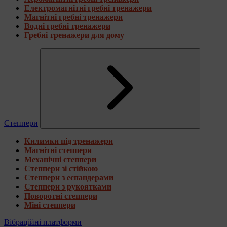
Електромагнітні гребні тренажери
Магнітні гребні тренажери
Водні гребні тренажери
Гребні тренажери для дому
Степпери
Килимки під тренажери
Магнітні степпери
Механічні степпери
Степпери зі стійкою
Степпери з еспандерами
Степпери з рукоятками
Поворотні степпери
Міні степпери
Вібраційні платформи