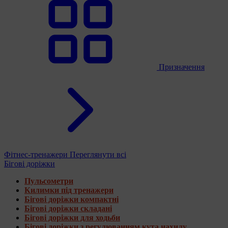
Призначення
Фітнес-тренажери
Переглянути всі
Бігові доріжки
Пульсометри
Килимки під тренажери
Бігові доріжки компактні
Бігові доріжки складані
Бігові доріжки для ходьби
Бігові доріжки з регулюванням кута нахилу