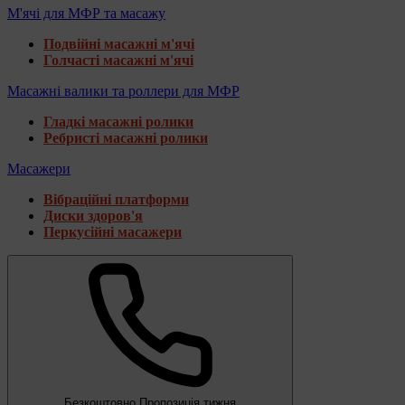
М'ячі для МФР та масажу
Подвійні масажні м'ячі
Голчасті масажні м'ячі
Масажні валики та роллери для МФР
Гладкі масажні ролики
Ребристі масажні ролики
Масажери
Вібраційні платформи
Диски здоров'я
Перкусійні масажери
Безкоштовно
Пропозиція тижня