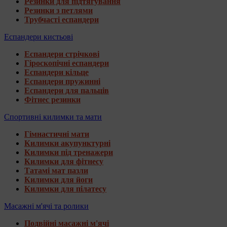
Резинки для підтягування
Резинки з петлями
Трубчасті еспандери
Еспандери кистьові
Еспандери стрічкові
Гіроскопічні еспандери
Еспандери кільце
Еспандери пружинні
Еспандери для пальців
Фітнес резинки
Спортивні килимки та мати
Гімнастичні мати
Килимки акупунктурні
Килимки під тренажери
Килимки для фітнесу
Татамі мат пазли
Килимки для йоги
Килимки для пілатесу
Масажні м'ячі та ролики
Подвійні масажні м'ячі