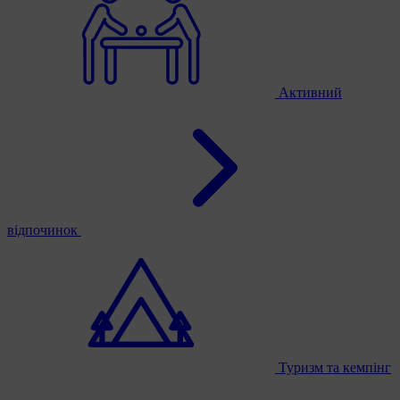
Активний
відпочинок
Туризм та кемпінг