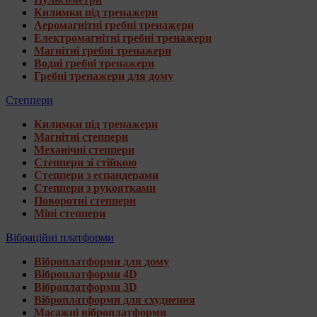
Килимки під тренажери
Аеромагнітні гребні тренажери
Електромагнітні гребні тренажери
Магнітні гребні тренажери
Водні гребні тренажери
Гребні тренажери для дому
Степпери
Килимки під тренажери
Магнітні степпери
Механічні степпери
Степпери зі стійкою
Степпери з еспандерами
Степпери з рукоятками
Поворотні степпери
Міні степпери
Вібраційні платформи
Віброплатформи для дому
Віброплатформи 4D
Віброплатформи 3D
Віброплатформи для схуднення
Масажні віброплатформи