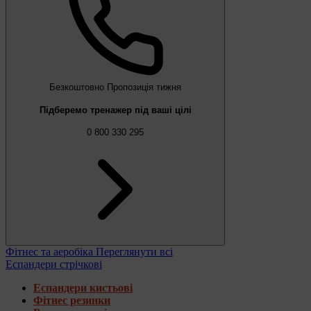
Безкоштовно
Пропозиція тижня
Підберемо тренажер під ваші цілі
0 800 330 295
Фітнес та аеробіка
Переглянути всі
Еспандери стрічкові
Еспандери кистьові
Фітнес резинки