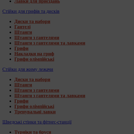
Лавки для присідань
Стійки для грифів та дисків
Диски та набори
Гантелі
Штанги
Штанги з гантелями
Штанги з гантелями та лавками
Грифи
Накладки на гриф
Грифи олімпійські
Стійки для жиму лежачи
Диски та набори
Штанги
Штанги з гантелями
Штанги з гантелями та лавками
Грифи
Грифи олімпійські
Тренувальні лавки
Шведські стінки та фітнес-станції
Турніки та бруси