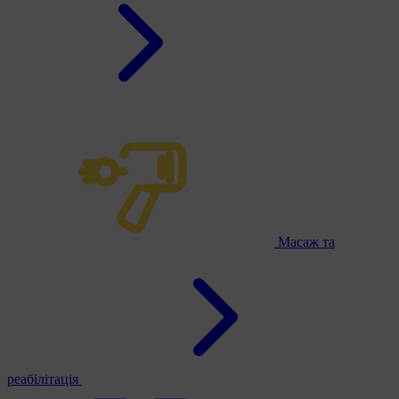
Масаж та
реабілітація