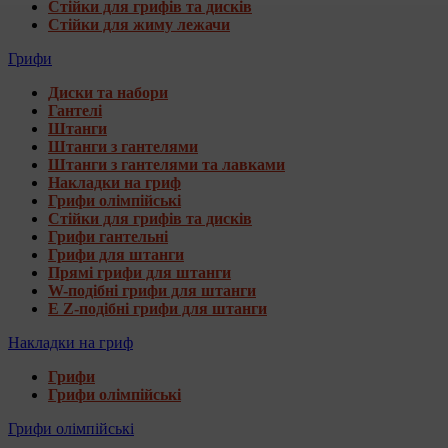
Стійки для грифів та дисків
Стійки для жиму лежачи
Грифи
Диски та набори
Гантелі
Штанги
Штанги з гантелями
Штанги з гантелями та лавками
Накладки на гриф
Грифи олімпійські
Стійки для грифів та дисків
Грифи гантельні
Грифи для штанги
Прямі грифи для штанги
W-подібні грифи для штанги
E Z-подібні грифи для штанги
Накладки на гриф
Грифи
Грифи олімпійські
Грифи олімпійські