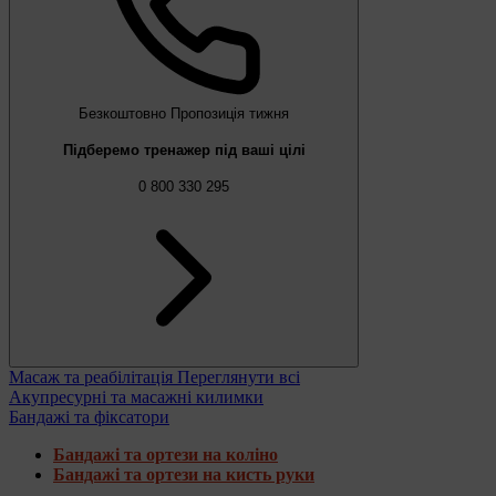
Безкоштовно
Пропозиція тижня
Підберемо тренажер під ваші цілі
0 800 330 295
Масаж та реабілітація
Переглянути всі
Акупресурні та масажні килимки
Бандажі та фіксатори
Бандажі та ортези на коліно
Бандажі та ортези на кисть руки