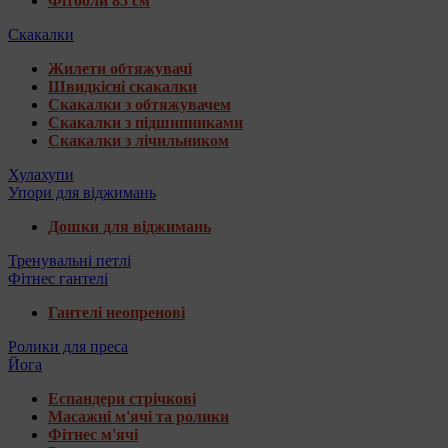
Фітболи 85 см
Скакалки
Жилети обтяжувачі
Швидкісні скакалки
Скакалки з обтяжувачем
Скакалки з підшипниками
Скакалки з лічильником
Хулахупи
Упори для віджимань
Дошки для віджимань
Тренувальні петлі
Фітнес гантелі
Гантелі неопренові
Ролики для преса
Йога
Еспандери стрічкові
Масажні м'ячі та ролики
Фітнес м'ячі