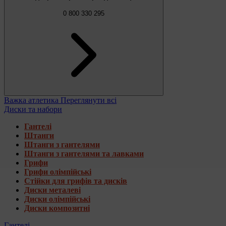
0 800 330 295
Важка атлетика
Переглянути всі
Диски та набори
Гантелі
Штанги
Штанги з гантелями
Штанги з гантелями та лавками
Грифи
Грифи олімпійські
Стійки для грифів та дисків
Диски металеві
Диски олімпійські
Диски композитні
Гантелі