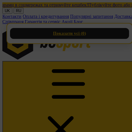
и в соцмережах та отримуйте кешбек!
Публікуйте фото або відео
UK
RU
Контакти
Оплата і кредитування
Популярні запитання
Доставк
Співпраця
Гарантія та сервіс
Акції
Блог
Показати усі (
0
)