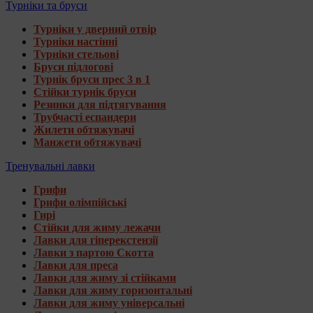
Турніки та бруси
Турніки у дверний отвір
Турніки настінні
Турніки стельові
Бруси підлогові
Турнік бруси прес 3 в 1
Стійки турнік бруси
Резинки для підтягування
Трубчасті еспандери
Жилети обтяжувачі
Манжети обтяжувачі
Тренувальні лавки
Грифи
Грифи олімпійські
Гирі
Стійки для жиму лежачи
Лавки для гіперекстензії
Лавки з партою Скотта
Лавки для преса
Лавки для жиму зі стійками
Лавки для жиму горизонтальні
Лавки для жиму універсальні