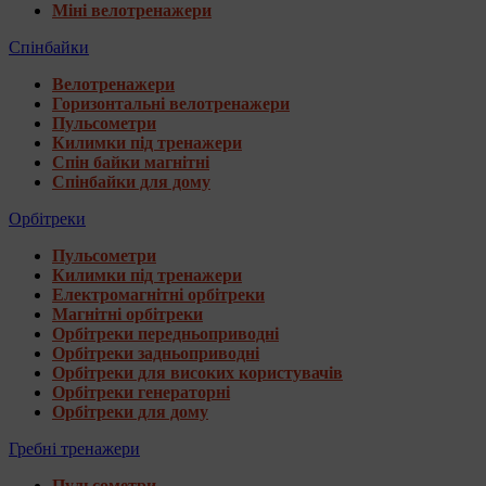
Міні велотренажери
Спінбайки
Велотренажери
Горизонтальні велотренажери
Пульсометри
Килимки під тренажери
Спін байки магнітні
Спінбайки для дому
Орбітреки
Пульсометри
Килимки під тренажери
Електромагнітні орбітреки
Магнітні орбітреки
Орбітреки передньоприводні
Орбітреки задньоприводні
Орбітреки для високих користувачів
Орбітреки генераторні
Орбітреки для дому
Гребні тренажери
Пульсометри