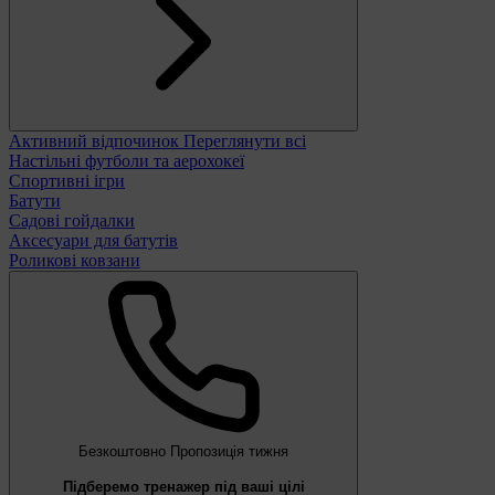
Активний відпочинок
Переглянути всі
Настільні футболи та аерохокеї
Спортивні ігри
Батути
Садові гойдалки
Аксесуари для батутів
Роликові ковзани
Безкоштовно
Пропозиція тижня
Підберемо тренажер під ваші цілі