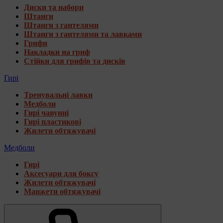
Диски та набори
Штанги
Штанги з гантелями
Штанги з гантелями та лавками
Грифи
Накладки на гриф
Стійки для грифів та дисків
Гирі
Тренувальні лавки
Медболи
Гирі чавунні
Гирі пластикові
Жилети обтяжувачі
Медболи
Гирі
Аксесуари для боксу
Жилети обтяжувачі
Манжети обтяжувачі