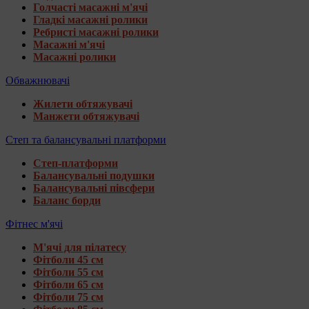
Голчасті масажні м'ячі
Гладкі масажні ролики
Ребристі масажні ролики
Масажні м'ячі
Масажні ролики
Обважнювачі
Жилети обтяжувачі
Манжети обтяжувачі
Степ та балансувальні платформи
Степ-платформи
Балансувальні подушки
Балансувальні півсфери
Баланс борди
Фітнес м'ячі
М'ячі для пілатесу
Фітболи 45 см
Фітболи 55 см
Фітболи 65 см
Фітболи 75 см