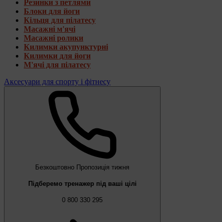
Резинки з петлями
Блоки для йоги
Кільця для пілатесу
Масажні м'ячі
Масажні ролики
Килимки акупунктурні
Килимки для йоги
М'ячі для пілатесу
Аксесуари для спорту і фітнесу
Безкоштовно
Пропозиція тижня
Підберемо тренажер під ваші цілі
0 800 330 295