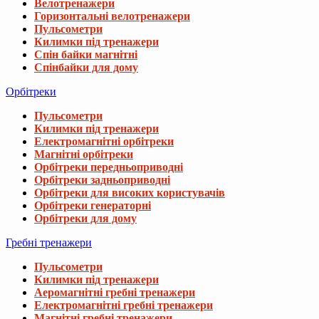
Велотренажери
Горизонтальні велотренажери
Пульсометри
Килимки під тренажери
Спін байки магнітні
Спінбайки для дому
Орбітреки
Пульсометри
Килимки під тренажери
Електромагнітні орбітреки
Магнітні орбітреки
Орбітреки передньоприводні
Орбітреки задньоприводні
Орбітреки для високих користувачів
Орбітреки генераторні
Орбітреки для дому
Гребні тренажери
Пульсометри
Килимки під тренажери
Аеромагнітні гребні тренажери
Електромагнітні гребні тренажери
Магнітні гребні тренажери