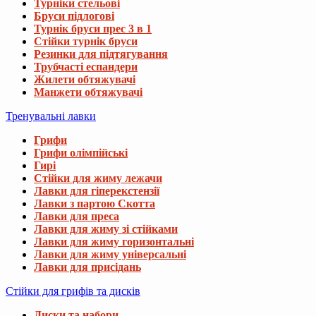
Турніки стельові
Бруси підлогові
Турнік бруси прес 3 в 1
Стійки турнік бруси
Резинки для підтягування
Трубчасті еспандери
Жилети обтяжувачі
Манжети обтяжувачі
Тренувальні лавки
Грифи
Грифи олімпійські
Гирі
Стійки для жиму лежачи
Лавки для гіперекстензії
Лавки з партою Скотта
Лавки для преса
Лавки для жиму зі стійками
Лавки для жиму горизонтальні
Лавки для жиму універсальні
Лавки для присідань
Стійки для грифів та дисків
Диски та набори