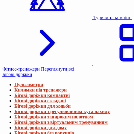
Туризм та кемпінг
Фітнес-тренажери
Переглянути всі
Бігові доріжки
Пульсометри
Килимки під тренажери
Бігові доріжки компактні
Бігові доріжки складані
Бігові доріжки для ходьби
Бігові доріжки з регулюванням кута нахилу
Бігові доріжки з широким полотном
Бігові доріжки з віртуальним тренуванням
Бігові доріжки для дому
Бігові доріжки без поручнів