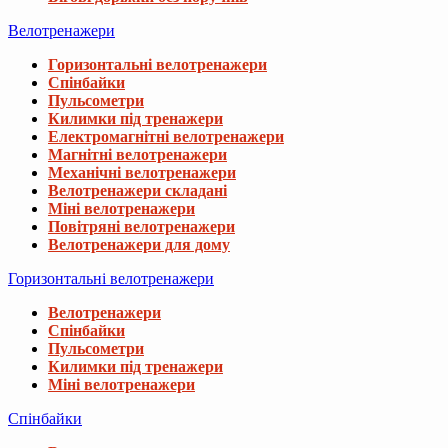
Велотренажери
Горизонтальні велотренажери
Спінбайки
Пульсометри
Килимки під тренажери
Електромагнітні велотренажери
Магнітні велотренажери
Механічні велотренажери
Велотренажери складані
Міні велотренажери
Повітряні велотренажери
Велотренажери для дому
Горизонтальні велотренажери
Велотренажери
Спінбайки
Пульсометри
Килимки під тренажери
Міні велотренажери
Спінбайки