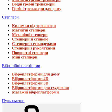
Водні гребні тренажери
Гребні тренажери для дому
Степпери
Килимки під тренажери
Магнітні степпери
Механічні степпери
Степпери зі стійкою
Степпери з еспандерами
Степпери з рукоятками
Поворотні степпери
Міні степпери
Вібраційні платформи
Віброплатформи для дому
Віброплатформи 4D
Віброплатформи 3D
Віброплатформи для схуднення
Масажні віброплатформи
Пульсометри