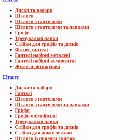
Диски та набори
Штанги
Штанги з гантелями
Штанги з гантелями та лавками
Грифи
Тренувальні лавки
Стійки для грифів та дисків
Фітнес гантелі
Гантелі набірні металеві
Гантелі набірні композитні
Жилети обтяжувачі
Штанги
Диски та набори
Гантелі
Штанги з гантелями
Штанги з гантелями та лавками
Грифи
Грифи олімпійські
Тренувальні лавки
Стійки для грифів та дисків
Стійки для жиму лежачи
Штанги із прямим грифом