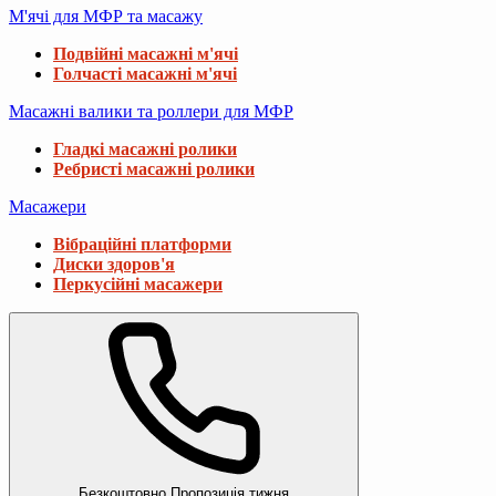
М'ячі для МФР та масажу
Подвійні масажні м'ячі
Голчасті масажні м'ячі
Масажні валики та роллери для МФР
Гладкі масажні ролики
Ребристі масажні ролики
Масажери
Вібраційні платформи
Диски здоров'я
Перкусійні масажери
Безкоштовно
Пропозиція тижня