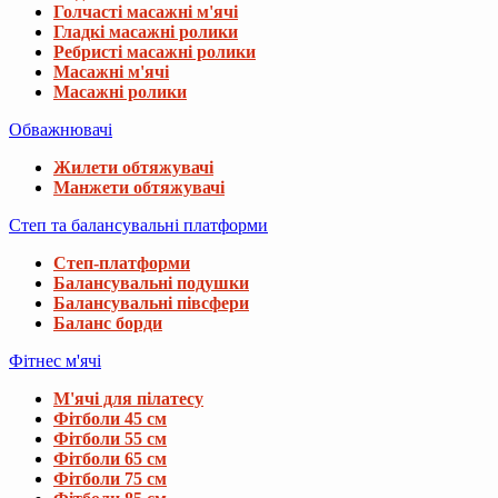
Голчасті масажні м'ячі
Гладкі масажні ролики
Ребристі масажні ролики
Масажні м'ячі
Масажні ролики
Обважнювачі
Жилети обтяжувачі
Манжети обтяжувачі
Степ та балансувальні платформи
Степ-платформи
Балансувальні подушки
Балансувальні півсфери
Баланс борди
Фітнес м'ячі
М'ячі для пілатесу
Фітболи 45 см
Фітболи 55 см
Фітболи 65 см
Фітболи 75 см