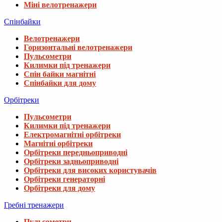
Міні велотренажери
Спінбайки
Велотренажери
Горизонтальні велотренажери
Пульсометри
Килимки під тренажери
Спін байки магнітні
Спінбайки для дому
Орбітреки
Пульсометри
Килимки під тренажери
Електромагнітні орбітреки
Магнітні орбітреки
Орбітреки передньоприводні
Орбітреки задньоприводні
Орбітреки для високих користувачів
Орбітреки генераторні
Орбітреки для дому
Гребні тренажери
Пульсометри