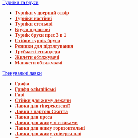
Турніки та бруси
Турніки у дверний отвір
Турніки настінні
Турніки стельові
Бруси підлогові
Турнік бруси прес 3 в 1
Стійки турнік бруси
Резинки для підтягування
Трубчасті еспандери
Жилети обтяжувачі
Манжети обтяжувачі
Тренувальні лавки
Грифи
Грифи олімпійські
Гирі
Стійки для жиму лежачи
Лавки для гіперекстензії
Лавки з партою Скотта
Лавки для преса
Лавки для жиму зі стійками
Лавки для жиму горизонтальні
Лавки для жиму універсальні