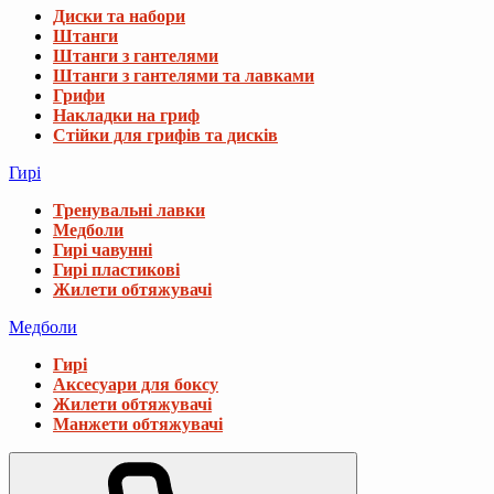
Диски та набори
Штанги
Штанги з гантелями
Штанги з гантелями та лавками
Грифи
Накладки на гриф
Стійки для грифів та дисків
Гирі
Тренувальні лавки
Медболи
Гирі чавунні
Гирі пластикові
Жилети обтяжувачі
Медболи
Гирі
Аксесуари для боксу
Жилети обтяжувачі
Манжети обтяжувачі