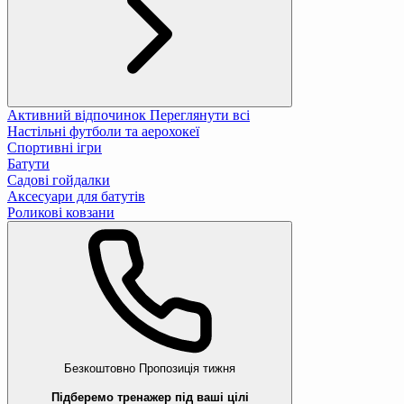
Активний відпочинок
Переглянути всі
Настільні футболи та аерохокеї
Спортивні ігри
Батути
Садові гойдалки
Аксесуари для батутів
Роликові ковзани
Безкоштовно
Пропозиція тижня
Підберемо тренажер під ваші цілі