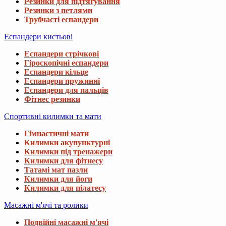
Резинки для підтягування
Резинки з петлями
Трубчасті еспандери
Еспандери кистьові
Еспандери стрічкові
Гіроскопічні еспандери
Еспандери кільце
Еспандери пружинні
Еспандери для пальців
Фітнес резинки
Спортивні килимки та мати
Гімнастичні мати
Килимки акупунктурні
Килимки під тренажери
Килимки для фітнесу
Татамі мат пазли
Килимки для йоги
Килимки для пілатесу
Масажні м'ячі та ролики
Подвійні масажні м'ячі