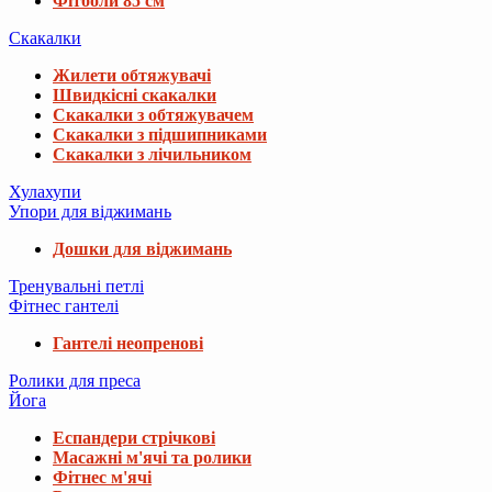
Фітболи 85 см
Скакалки
Жилети обтяжувачі
Швидкісні скакалки
Скакалки з обтяжувачем
Скакалки з підшипниками
Скакалки з лічильником
Хулахупи
Упори для віджимань
Дошки для віджимань
Тренувальні петлі
Фітнес гантелі
Гантелі неопренові
Ролики для преса
Йога
Еспандери стрічкові
Масажні м'ячі та ролики
Фітнес м'ячі