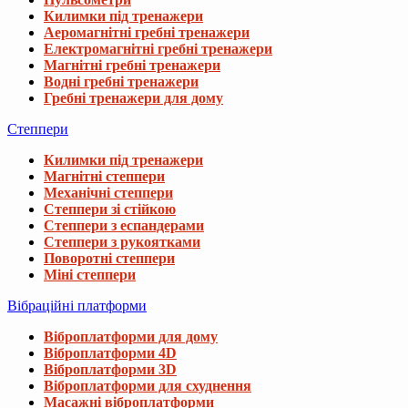
Килимки під тренажери
Аеромагнітні гребні тренажери
Електромагнітні гребні тренажери
Магнітні гребні тренажери
Водні гребні тренажери
Гребні тренажери для дому
Степпери
Килимки під тренажери
Магнітні степпери
Механічні степпери
Степпери зі стійкою
Степпери з еспандерами
Степпери з рукоятками
Поворотні степпери
Міні степпери
Вібраційні платформи
Віброплатформи для дому
Віброплатформи 4D
Віброплатформи 3D
Віброплатформи для схуднення
Масажні віброплатформи