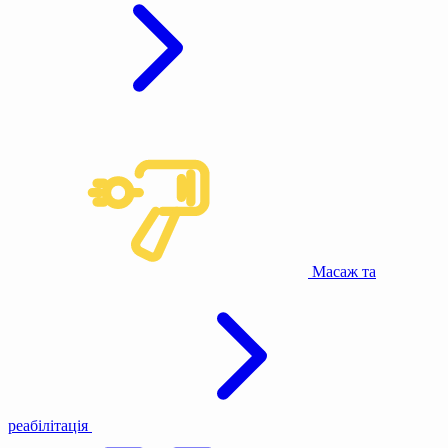
Масаж та
реабілітація