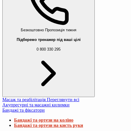
Безкоштовно
Пропозиція тижня
Підберемо тренажер під ваші цілі
0 800 330 295
Масаж та реабілітація
Переглянути всі
Акупресурні та масажні килимки
Бандажі та фіксатори
Бандажі та ортези на коліно
Бандажі та ортези на кисть руки