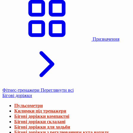
Призначення
Фітнес-тренажери
Переглянути всі
Бігові доріжки
Пульсометри
Килимки під тренажери
Бігові доріжки компактні
Бігові доріжки складані
Бігові доріжки для ходьби
Бігові доріжки з регулюванням кута нахилу