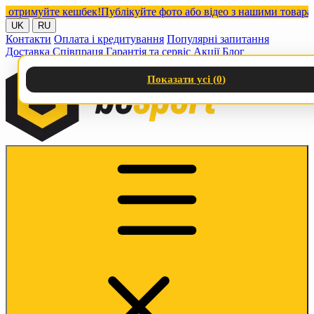
римуйте кешбек!
Публікуйте фото або відео з нашими товарами в
UK
RU
Контакти
Оплата і кредитування
Популярні запитання
Доставка
Співпраця
Гарантія та сервіс
Акції
Блог
Показати усі (
0
)