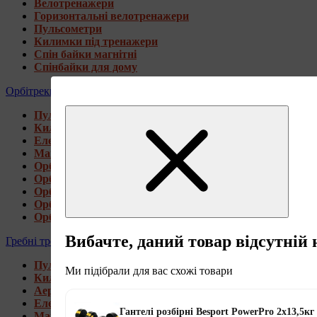
Велотренажери
Горизонтальні велотренажери
Пульсометри
Килимки під тренажери
Спін байки магнітні
Спінбайки для дому
Орбітреки
Пульсометри
Килимки під тренажери
Електромагнітні орбітреки
Магнітні орбітреки
Орбітреки передньоприводні
Орбітреки задньоприводні
Орбітреки для високих користувачів
Орбітреки генераторні
Орбітреки для дому
Вибачте, даний товар відсутній 
Гребні тренажери
Пульсометри
Ми підібрали для вас схожі товари
Килимки під тренажери
Аеромагнітні гребні тренажери
Електромагнітні гребні тренажери
Гантелі розбірні Besport PowerPro 2х13,5кг
Магнітні гребні тренажери