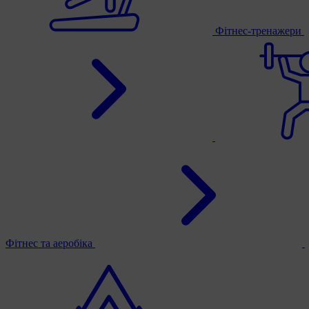
Фітнес-тренажери
Фітнес та аеробіка