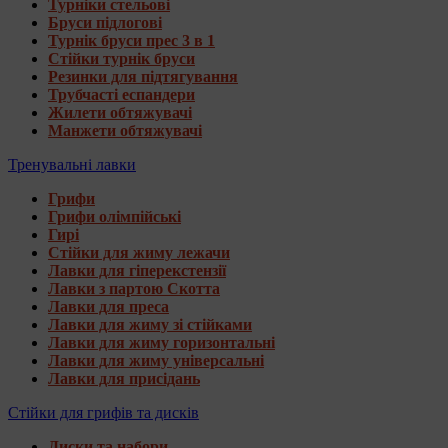
Турніки стельові
Бруси підлогові
Турнік бруси прес 3 в 1
Стійки турнік бруси
Резинки для підтягування
Трубчасті еспандери
Жилети обтяжувачі
Манжети обтяжувачі
Тренувальні лавки
Грифи
Грифи олімпійські
Гирі
Стійки для жиму лежачи
Лавки для гіперекстензії
Лавки з партою Скотта
Лавки для преса
Лавки для жиму зі стійками
Лавки для жиму горизонтальні
Лавки для жиму універсальні
Лавки для присідань
Стійки для грифів та дисків
Диски та набори