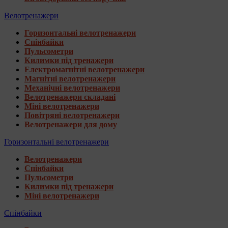
Велотренажери
Горизонтальні велотренажери
Спінбайки
Пульсометри
Килимки під тренажери
Електромагнітні велотренажери
Магнітні велотренажери
Механічні велотренажери
Велотренажери складані
Міні велотренажери
Повітряні велотренажери
Велотренажери для дому
Горизонтальні велотренажери
Велотренажери
Спінбайки
Пульсометри
Килимки під тренажери
Міні велотренажери
Спінбайки