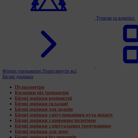
Туризм та кемпінг
Фітнес-тренажери
Переглянути всі
Бігові доріжки
Пульсометри
Килимки під тренажери
Бігові доріжки компактні
Бігові доріжки складані
Бігові доріжки для ходьби
Бігові доріжки з регулюванням кута нахилу
Бігові доріжки з широким полотном
Бігові доріжки з віртуальним тренуванням
Бігові доріжки для дому
Бігові доріжки без поручнів