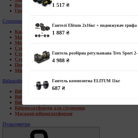
1 517 ₴
Водні гребні тренажери
Гребні тренажери для дому
Степпери
Гантелі Elitum 2х16кг + подовжувач грифа
Килимки під тренажери
1 887 ₴
Магнітні степпери
Механічні степпери
Степпери зі стійкою
Гантель розбірна регульована Trex Sport 2
Степпери з еспандерами
Степпери з рукоятками
4 988 ₴
Поворотні степпери
Міні степпери
Вібраційні платформи
Гантель композитна ELITUM 11кг
687 ₴
Віброплатформи для дому
Віброплатформи 4D
Віброплатформи 3D
Віброплатформи для схуднення
Масажні віброплатформи
Пульсометри