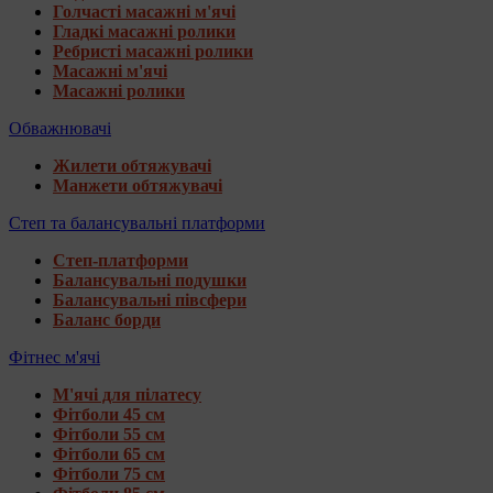
Голчасті масажні м'ячі
Гладкі масажні ролики
Ребристі масажні ролики
Масажні м'ячі
Масажні ролики
Обважнювачі
Жилети обтяжувачі
Манжети обтяжувачі
Степ та балансувальні платформи
Степ-платформи
Балансувальні подушки
Балансувальні півсфери
Баланс борди
Фітнес м'ячі
М'ячі для пілатесу
Фітболи 45 см
Фітболи 55 см
Фітболи 65 см
Фітболи 75 см