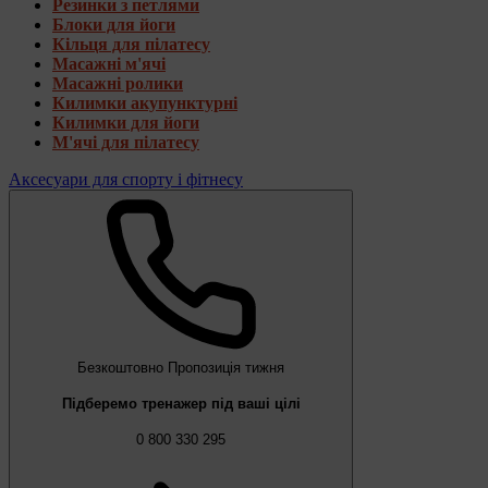
Резинки з петлями
Блоки для йоги
Кільця для пілатесу
Масажні м'ячі
Масажні ролики
Килимки акупунктурні
Килимки для йоги
М'ячі для пілатесу
Аксесуари для спорту і фітнесу
Безкоштовно
Пропозиція тижня
Підберемо тренажер під ваші цілі
0 800 330 295