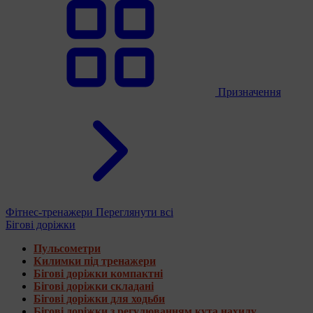
Призначення
Фітнес-тренажери
Переглянути всі
Бігові доріжки
Пульсометри
Килимки під тренажери
Бігові доріжки компактні
Бігові доріжки складані
Бігові доріжки для ходьби
Бігові доріжки з регулюванням кута нахилу