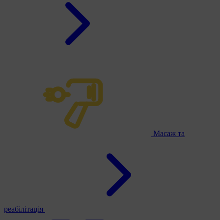
Масаж та
реабілітація