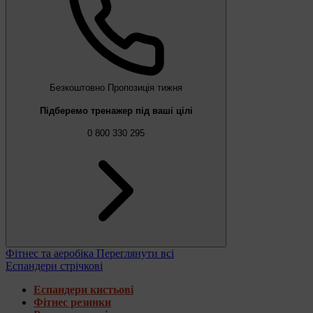
Безкоштовно
Пропозиція тижня
Підберемо тренажер під ваші цілі
0 800 330 295
Фітнес та аеробіка
Переглянути всі
Еспандери стрічкові
Еспандери кистьові
Фітнес резинки