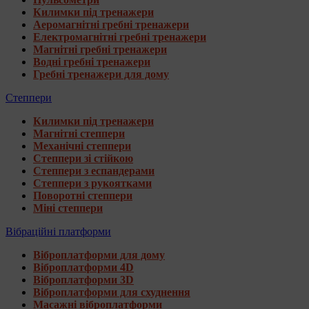
Килимки під тренажери
Аеромагнітні гребні тренажери
Електромагнітні гребні тренажери
Магнітні гребні тренажери
Водні гребні тренажери
Гребні тренажери для дому
Степпери
Килимки під тренажери
Магнітні степпери
Механічні степпери
Степпери зі стійкою
Степпери з еспандерами
Степпери з рукоятками
Поворотні степпери
Міні степпери
Вібраційні платформи
Віброплатформи для дому
Віброплатформи 4D
Віброплатформи 3D
Віброплатформи для схуднення
Масажні віброплатформи