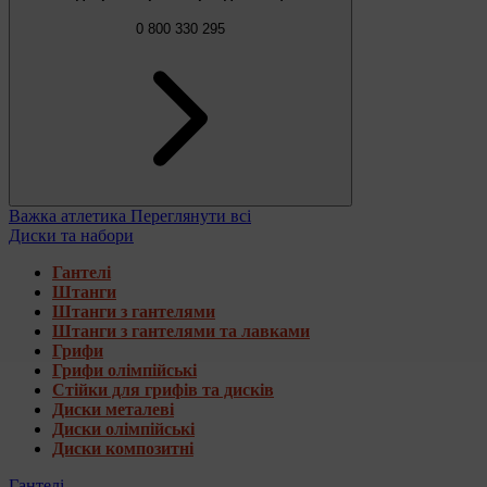
0 800 330 295
Важка атлетика
Переглянути всі
Диски та набори
Гантелі
Штанги
Штанги з гантелями
Штанги з гантелями та лавками
Грифи
Грифи олімпійські
Стійки для грифів та дисків
Диски металеві
Диски олімпійські
Диски композитні
Гантелі