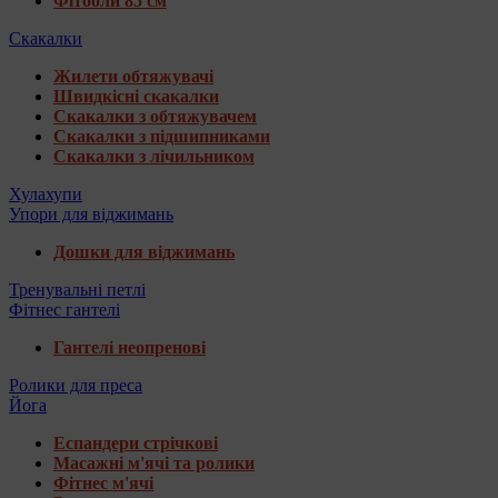
Фітболи 85 см
Скакалки
Жилети обтяжувачі
Швидкісні скакалки
Скакалки з обтяжувачем
Скакалки з підшипниками
Скакалки з лічильником
Хулахупи
Упори для віджимань
Дошки для віджимань
Тренувальні петлі
Фітнес гантелі
Гантелі неопренові
Ролики для преса
Йога
Еспандери стрічкові
Масажні м'ячі та ролики
Фітнес м'ячі