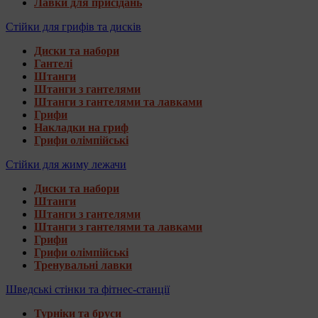
Лавки для присідань
Стійки для грифів та дисків
Диски та набори
Гантелі
Штанги
Штанги з гантелями
Штанги з гантелями та лавками
Грифи
Накладки на гриф
Грифи олімпійські
Стійки для жиму лежачи
Диски та набори
Штанги
Штанги з гантелями
Штанги з гантелями та лавками
Грифи
Грифи олімпійські
Тренувальні лавки
Шведські стінки та фітнес-станції
Турніки та бруси