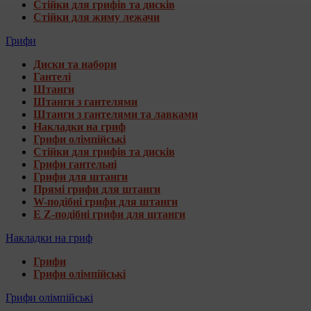
Стійки для грифів та дисків
Стійки для жиму лежачи
Грифи
Диски та набори
Гантелі
Штанги
Штанги з гантелями
Штанги з гантелями та лавками
Накладки на гриф
Грифи олімпійські
Стійки для грифів та дисків
Грифи гантельні
Грифи для штанги
Прямі грифи для штанги
W-подібні грифи для штанги
E Z-подібні грифи для штанги
Накладки на гриф
Грифи
Грифи олімпійські
Грифи олімпійські