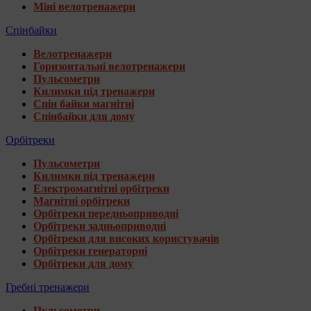
Міні велотренажери
Спінбайки
Велотренажери
Горизонтальні велотренажери
Пульсометри
Килимки під тренажери
Спін байки магнітні
Спінбайки для дому
Орбітреки
Пульсометри
Килимки під тренажери
Електромагнітні орбітреки
Магнітні орбітреки
Орбітреки передньоприводні
Орбітреки задньоприводні
Орбітреки для високих користувачів
Орбітреки генераторні
Орбітреки для дому
Гребні тренажери
Пульсометри