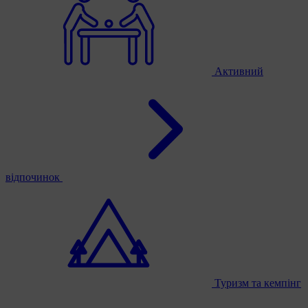
Активний
відпочинок
Туризм та кемпінг