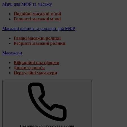
М'ячі для МФР та масажу
Подвійні масажні м'ячі
Голчасті масажні м'ячі
Масажні валики та роллери для МФР
Гладкі масажні ролики
Ребристі масажні ролики
Масажери
Вібраційні платформи
Диски здоров'я
Перкусійні масажери
Безкоштовно
Пропозиція тижня