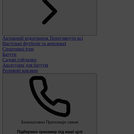
Активний відпочинок
Переглянути всі
Настільні футболи та аерохокеї
Спортивні ігри
Батути
Садові гойдалки
Аксесуари для батутів
Роликові ковзани
Безкоштовно
Пропозиція тижня
Підберемо тренажер під ваші цілі