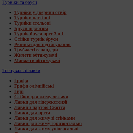
Турніки та бруси
Турніки у дверний отвір
Турніки настінні
Турніки стельові
Бруси підлогові
Турнік бруси прес 3 в 1
Стійки турнік бруси
Резинки для підтягування
Трубчасті еспандери
Жилети обтяжувачі
Манжети обтяжувачі
Тренувальні лавки
Грифи
Грифи олімпійські
Гирі
Стійки для жиму лежачи
Лавки для гіперекстензії
Лавки з партою Скотта
Лавки для преса
Лавки для жиму зі стійками
Лавки для жиму горизонтальні
Лавки для жиму універсальні