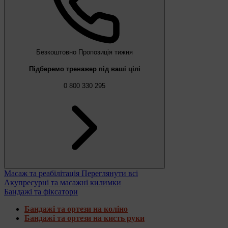
Безкоштовно
Пропозиція тижня
Підберемо тренажер під ваші цілі
0 800 330 295
Масаж та реабілітація
Переглянути всі
Акупресурні та масажні килимки
Бандажі та фіксатори
Бандажі та ортези на коліно
Бандажі та ортези на кисть руки