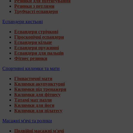
Резинки для підтягування
Резинки з петлями
Трубчасті еспандери
Еспандери кистьові
Еспандери стрічкові
Гіроскопічні еспандери
Еспандери кільце
Еспандери пружинні
Еспандери для пальців
Фітнес резинки
Спортивні килимки та мати
Гімнастичні мати
Килимки акупунктурні
Килимки під тренажери
Килимки для фітнесу
Татамі мат пазли
Килимки для йоги
Килимки для пілатесу
Масажні м'ячі та ролики
Подвійні масажні м'ячі