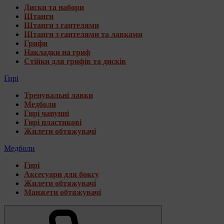
Диски та набори
Штанги
Штанги з гантелями
Штанги з гантелями та лавками
Грифи
Накладки на гриф
Стійки для грифів та дисків
Гирі
Тренувальні лавки
Медболи
Гирі чавунні
Гирі пластикові
Жилети обтяжувачі
Медболи
Гирі
Аксесуари для боксу
Жилети обтяжувачі
Манжети обтяжувачі