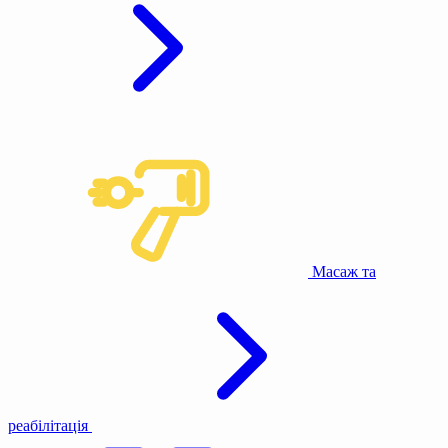
Масаж та
реабілітація