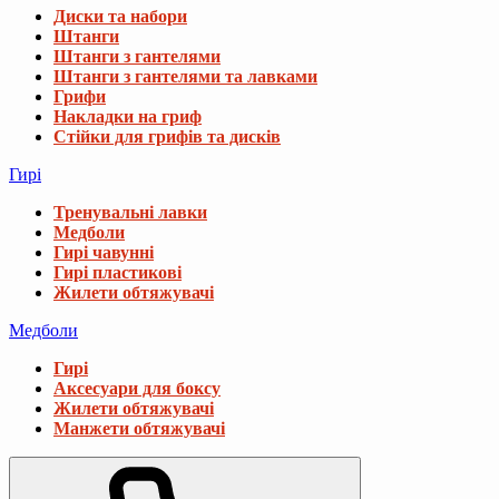
Диски та набори
Штанги
Штанги з гантелями
Штанги з гантелями та лавками
Грифи
Накладки на гриф
Стійки для грифів та дисків
Гирі
Тренувальні лавки
Медболи
Гирі чавунні
Гирі пластикові
Жилети обтяжувачі
Медболи
Гирі
Аксесуари для боксу
Жилети обтяжувачі
Манжети обтяжувачі