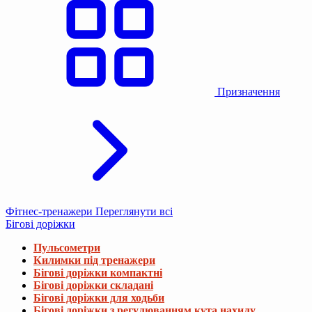
Призначення
Фітнес-тренажери
Переглянути всі
Бігові доріжки
Пульсометри
Килимки під тренажери
Бігові доріжки компактні
Бігові доріжки складані
Бігові доріжки для ходьби
Бігові доріжки з регулюванням кута нахилу