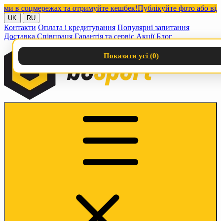
в соцмережах та отримуйте кешбек!
Публікуйте фото або відео з
UK
RU
Контакти
Оплата і кредитування
Популярні запитання
Доставка
Співпраця
Гарантія та сервіс
Акції
Блог
Показати усі (
0
)