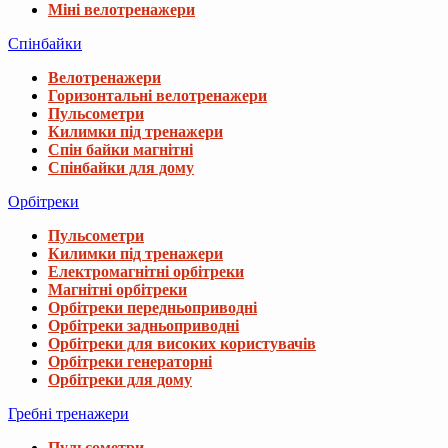
Міні велотренажери
Спінбайки
Велотренажери
Горизонтальні велотренажери
Пульсометри
Килимки під тренажери
Спін байки магнітні
Спінбайки для дому
Орбітреки
Пульсометри
Килимки під тренажери
Електромагнітні орбітреки
Магнітні орбітреки
Орбітреки передньоприводні
Орбітреки задньоприводні
Орбітреки для високих користувачів
Орбітреки генераторні
Орбітреки для дому
Гребні тренажери
Пульсометри