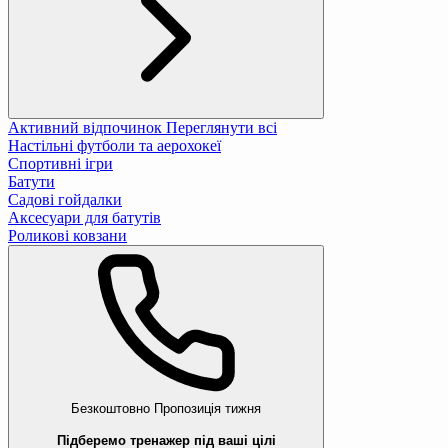
Активний відпочинок
Переглянути всі
Настільні футболи та аерохокеї
Спортивні ігри
Батути
Садові гойдалки
Аксесуари для батутів
Роликові ковзани
Безкоштовно
Пропозиція тижня
Підберемо тренажер під ваші цілі