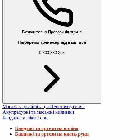
Безкоштовно
Пропозиція тижня
Підберемо тренажер під ваші цілі
0 800 330 295
Масаж та реабілітація
Переглянути всі
Акупресурні та масажні килимки
Бандажі та фіксатори
Бандажі та ортези на коліно
Бандажі та ортези на кисть руки