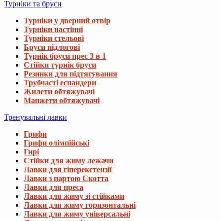
Турніки та бруси
Турніки у дверний отвір
Турніки настінні
Турніки стельові
Бруси підлогові
Турнік бруси прес 3 в 1
Стійки турнік бруси
Резинки для підтягування
Трубчасті еспандери
Жилети обтяжувачі
Манжети обтяжувачі
Тренувальні лавки
Грифи
Грифи олімпійські
Гирі
Стійки для жиму лежачи
Лавки для гіперекстензії
Лавки з партою Скотта
Лавки для преса
Лавки для жиму зі стійками
Лавки для жиму горизонтальні
Лавки для жиму універсальні