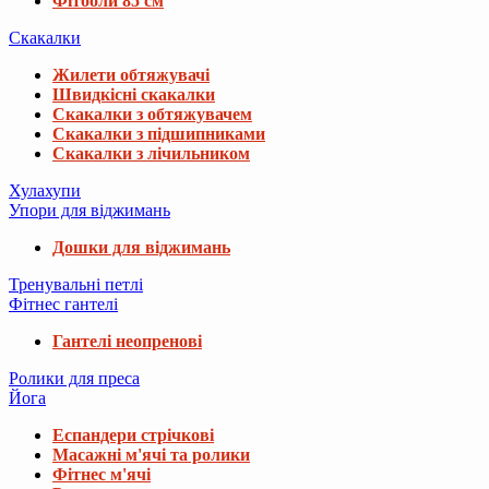
Фітболи 85 см
Скакалки
Жилети обтяжувачі
Швидкісні скакалки
Скакалки з обтяжувачем
Скакалки з підшипниками
Скакалки з лічильником
Хулахупи
Упори для віджимань
Дошки для віджимань
Тренувальні петлі
Фітнес гантелі
Гантелі неопренові
Ролики для преса
Йога
Еспандери стрічкові
Масажні м'ячі та ролики
Фітнес м'ячі