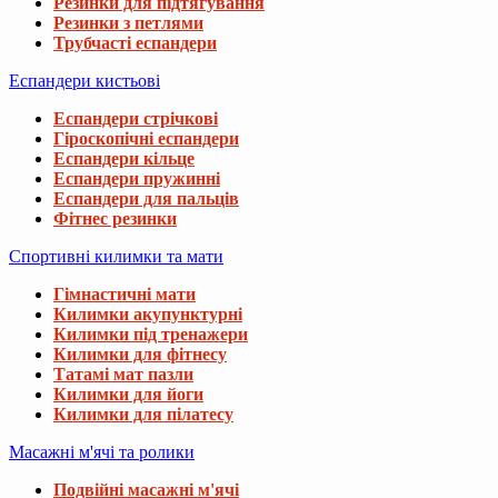
Резинки для підтягування
Резинки з петлями
Трубчасті еспандери
Еспандери кистьові
Еспандери стрічкові
Гіроскопічні еспандери
Еспандери кільце
Еспандери пружинні
Еспандери для пальців
Фітнес резинки
Спортивні килимки та мати
Гімнастичні мати
Килимки акупунктурні
Килимки під тренажери
Килимки для фітнесу
Татамі мат пазли
Килимки для йоги
Килимки для пілатесу
Масажні м'ячі та ролики
Подвійні масажні м'ячі