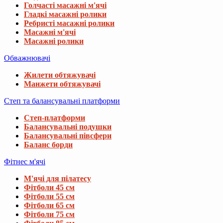
Голчасті масажні м'ячі
Гладкі масажні ролики
Ребристі масажні ролики
Масажні м'ячі
Масажні ролики
Обважнювачі
Жилети обтяжувачі
Манжети обтяжувачі
Степ та балансувальні платформи
Степ-платформи
Балансувальні подушки
Балансувальні півсфери
Баланс борди
Фітнес м'ячі
М'ячі для пілатесу
Фітболи 45 см
Фітболи 55 см
Фітболи 65 см
Фітболи 75 см