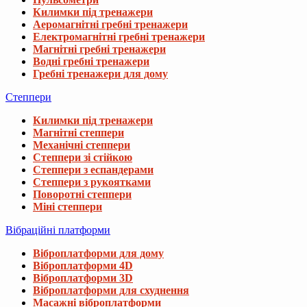
Килимки під тренажери
Аеромагнітні гребні тренажери
Електромагнітні гребні тренажери
Магнітні гребні тренажери
Водні гребні тренажери
Гребні тренажери для дому
Степпери
Килимки під тренажери
Магнітні степпери
Механічні степпери
Степпери зі стійкою
Степпери з еспандерами
Степпери з рукоятками
Поворотні степпери
Міні степпери
Вібраційні платформи
Віброплатформи для дому
Віброплатформи 4D
Віброплатформи 3D
Віброплатформи для схуднення
Масажні віброплатформи