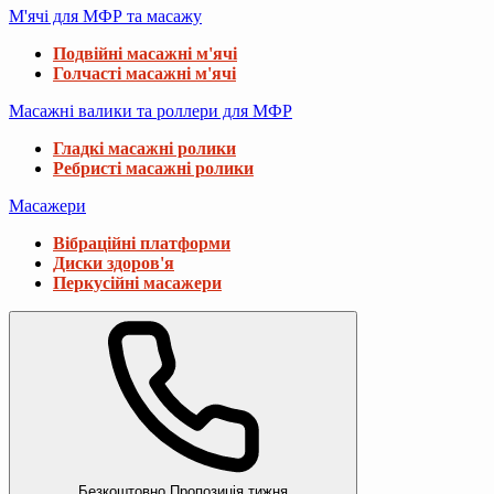
М'ячі для МФР та масажу
Подвійні масажні м'ячі
Голчасті масажні м'ячі
Масажні валики та роллери для МФР
Гладкі масажні ролики
Ребристі масажні ролики
Масажери
Вібраційні платформи
Диски здоров'я
Перкусійні масажери
Безкоштовно
Пропозиція тижня