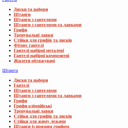
Диски та набори
Штанги
Штанги з гантелями
Штанги з гантелями та лавками
Грифи
Тренувальні лавки
Стійки для грифів та дисків
Фітнес гантелі
Гантелі набірні металеві
Гантелі набірні композитні
Жилети обтяжувачі
Штанги
Диски та набори
Гантелі
Штанги з гантелями
Штанги з гантелями та лавками
Грифи
Грифи олімпійські
Тренувальні лавки
Стійки для грифів та дисків
Стійки для жиму лежачи
Штанги із прямим грифом